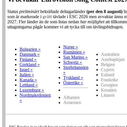
Status
preliminärt
bekräftade deltagarländer
(per den
8 augusti)
li
som är markerade i
grått
tävlade i ESC 2026 men avvaktar ännu m
2027. Fler länder än de som listas nedan
har möjlighet
att tillkomm
uttagningarna pågår kommer vi att tycka till om tävlingsbidragen.
Norge »
Bulgarien »
Rumänien »
Danmark »
Australien
San Marino »
Finland »
Azerbajdzjan
Schweiz »
Grekland »
Belgien
Storbritannien
Israel »
Cypern
»
Italien »
Estland
Tyskland »
Kanada »
Frankrike
Österrike »
Lettland »
Georgien
Luxemburg »
Kroatien
Nordmakedonien
Litauen
Albanien
»
Armenien
ESC-Panelen är en ideell fansajt som skriver om allt som rör musiktävlingen