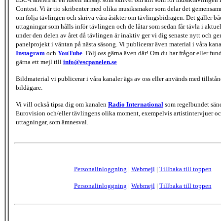
Contest. Vi är tio skribenter med olika musiksmaker som delar det gemensamma
om följa tävlingen och skriva våra åsikter om tävlingsbidragen. Det gäller bå
uttagningar som hålls inför tävlingen och de låtar som sedan får tävla i aktu
under den delen av året då tävlingen är inaktiv ger vi dig senaste nytt och g
panelprojekt i väntan på nästa säsong. Vi publicerar även material i våra kan
Instagram
och
YouTube
. Följ oss gärna även där! Om du har frågor eller fun
gärna ett mejl till
info@escpanelen.se
Bildmaterial vi publicerar i våra kanaler ägs av oss eller används med tillstån
bildägare.
Vi vill också tipsa dig om kanalen
Radio International
som regelbundet sän
Eurovision och/eller tävlingens olika moment, exempelvis artistintervjuer oc
uttagningar, som ämnesval.
Personalinloggning
|
Webmejl
|
Tillbaka till toppen
Personalinloggning
|
Webmejl
|
Tillbaka till toppen