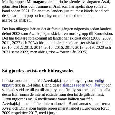
Musikgruppen
Mamagama
är en trio bestående av sångaren
Asaf
,
gitarristen
Huss
och trummisen
Arif
som har spelat ihop som ett
band sedan 2021. De är ett av landets just nu mest kända band och
de spelar inom pop- och rockgenren men med traditionell
azerbajdzjansk stil.
Det kan tilläggas här att det är första gången någonsin sedan landets
debut 2008 som Azerbajdzjan skickar en musikgrupp till Eurovision.
Det har tidigare förekommit att landet har skickat duos (2008, 2009,
2011, 2023 och 2024) förutom de år där soloartister tävlat för landet
(2010, 2012, 2013, 2014, 2015, 2016, 2017, 2018, 2019, 2020 och
2021 samt 2022) men aldrig trios – förrän i år (2025).
Så gjordes artist- och bidragsvalet
I höstas anordnade İTV i Azerbajdzjan en antagning som
enligt
uppgift
fick in 154 låtar. Bland dessa
sållades sedan tolv låtar ut
och
skickades vidare till en tillsatt jury som fick lyssna och bedöma alla
dessa låtar innan de internt röstade fram den låt de gillade mest.
Juryn utgjordes av 16 medlemmar varav hälften var från
Azerbajdzjan och hälften internationella. Bland annat satt artisterna
Aysel och Dihaj som bägge representerat landet i Eurovision förut,
2009 respektive 2017, med i juryn.