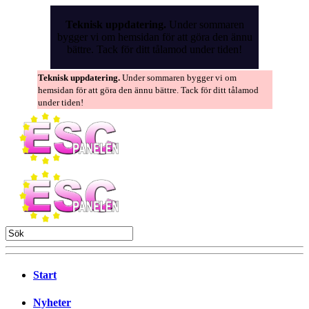
Skip
to
Teknisk uppdatering.
Under sommaren
the
bygger vi om hemsidan för att göra den ännu
content
bättre. Tack för ditt tålamod under tiden!
Teknisk uppdatering.
Under sommaren bygger vi om
hemsidan för att göra den ännu bättre. Tack för ditt tålamod
under tiden!
Start
Nyheter