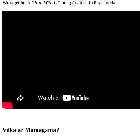
Bidraget heter
”Run With U”
och går att se i klippet nedan.
Vilka är Mamagama?