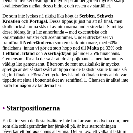
Detta är mycket ovanligt och tyder på att det går en mycket skarp
kvalitetsgräns mellan dessa bidrag och resten av startfältet.
De som inte lyckas nå riktigt lika högt är
Serbien
,
Schweiz
,
Kroatien
och
Portugal
. Dessa tippas ju just nu att nå final, men
skulle också kunna slås ut av utmanarna under strecket. Samtliga
dessa bidrag är ju lite annorlunda – med excentriska och
karismatiska artister och scennummer. Under strecket ser vi
framförallt
Nederländerna
som en stark utmanare, med 60%
finalchans, innan vi gör ett stort hopp ned till
Malta
på 33% och
Lettland
,
Irland
och
Azerbajdzjan
på under 25% finalchans.
Gemensamt för alla dessa är att de är pojkband – men har annars
väldigt lite gemensamt. Eftersom de rent musikaliskt är mycket
spretiga är det såklart svårt att tippa om de faktiskt skulle kunna slå
sig in i finalen. Förra året lyckades Island nå finalen trots att de var
tippade att sluta i bottenträsket av semifinal 1. Chansen är alltså inte
borta för någon av länderna här!
•
Startpositionerna
En faktor som de flesta tv-tittare inte brukar vara medvetna om, men
som alla schlagernördar har järnkoll på, är hur startordningen
påverkar ett bidrags chans att vinna. Det är t.ex. ett välkänt faktum