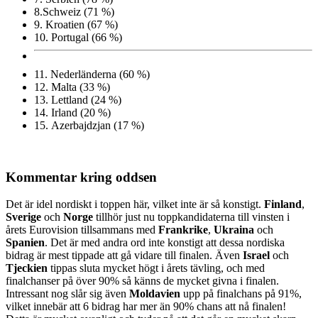
8.
Schweiz (71 %)
9.
Kroatien (67 %)
10.
Portugal (66 %)
11.
Nederländerna (60 %)
12.
Malta (33 %)
13.
Lettland (24 %)
14.
Irland (20 %)
15.
Azerbajdzjan (17 %)
Kommentar kring oddsen
Det är idel nordiskt i toppen här, vilket inte är så konstigt.
Finland
,
Sverige
och
Norge
tillhör just nu toppkandidaterna till vinsten i
årets Eurovision tillsammans med
Frankrike
,
Ukraina
och
Spanien
. Det är med andra ord inte konstigt att dessa nordiska
bidrag är mest tippade att gå vidare till finalen. Även
Israel
och
Tjeckien
tippas sluta mycket högt i årets tävling, och med
finalchanser på över 90% så känns de mycket givna i finalen.
Intressant nog slår sig även
Moldavien
upp på finalchans på 91%,
vilket innebär att 6 bidrag har mer än 90% chans att nå finalen!