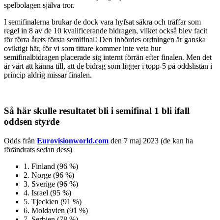
spelbolagen själva tror.
I semifinalerna brukar de dock vara hyfsat säkra och träffar som
regel in 8 av de 10 kvalificerande bidragen, vilket också blev facit
för förra årets första semifinal! Den inbördes ordningen är ganska
oviktigt här, för vi som tittare kommer inte veta hur
semifinalbidragen placerade sig internt förrän efter finalen. Men det
är värt att känna till, att de bidrag som ligger i topp-5 på oddslistan i
princip aldrig missar finalen.
Så här skulle resultatet bli i semifinal 1 bli ifall
oddsen styrde
Odds från
Eurovisionworld.com
den 7 maj 2023 (de kan ha
förändrats sedan dess)
1.
Finland (96 %)
2.
Norge (96 %)
3.
Sverige (96 %)
4.
Israel (95 %)
5.
Tjeckien (91 %)
6.
Moldavien (91 %)
7.
Serbien (78 %)