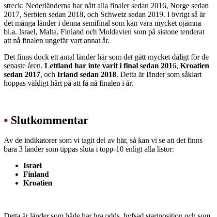
streck: Nederländerna har nått alla finaler sedan 2016, Norge sedan
2017, Serbien sedan 2018, och Schweiz sedan 2019. I övrigt så är
det många länder i denna semifinal som kan vara mycket ojämna –
bl.a. Israel, Malta, Finland och Moldavien som på sistone tenderat
att nå finalen ungefär vart annat år.
Det finns dock ett antal länder här som det gått mycket dåligt för de
senaste åren.
Lettland har inte varit i final sedan 201
6,
Kroatien
sedan 2017
, och
Irland sedan 2018
. Detta är länder som såklart
hoppas väldigt hårt på att få nå finalen i år.
•
Slutkommentar
Av de indikatorer som vi tagit del av här, så kan vi se att det finns
bara 3 länder som tippas sluta i topp-10 enligt alla listor:
Israel
Finland
Kroatien
Detta är länder som både har bra odds, hyfsad startposition och som