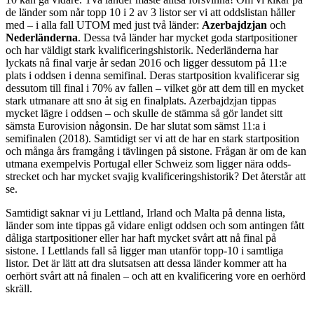
de länder som når topp 10 i 2 av 3 listor ser vi att oddslistan håller
med – i alla fall UTOM med just två länder:
Azerbajdzjan
och
Nederländerna
. Dessa två länder har mycket goda startpositioner
och har väldigt stark kvalificeringshistorik. Nederländerna har
lyckats nå final varje år sedan 2016 och ligger dessutom på 11:e
plats i oddsen i denna semifinal. Deras startposition kvalificerar sig
dessutom till final i 70% av fallen – vilket gör att dem till en mycket
stark utmanare att sno åt sig en finalplats. Azerbajdzjan tippas
mycket lägre i oddsen – och skulle de stämma så gör landet sitt
sämsta Eurovision någonsin. De har slutat som sämst 11:a i
semifinalen (2018). Samtidigt ser vi att de har en stark startposition
och många års framgång i tävlingen på sistone. Frågan är om de kan
utmana exempelvis Portugal eller Schweiz som ligger nära odds-
strecket och har mycket svajig kvalificeringshistorik? Det återstår att
se.
Samtidigt saknar vi ju Lettland, Irland och Malta på denna lista,
länder som inte tippas gå vidare enligt oddsen och som antingen fått
dåliga startpositioner eller har haft mycket svårt att nå final på
sistone. I Lettlands fall så ligger man utanför topp-10 i samtliga
listor. Det är lätt att dra slutsatsen att dessa länder kommer att ha
oerhört svårt att nå finalen – och att en kvalificering vore en oerhörd
skräll.