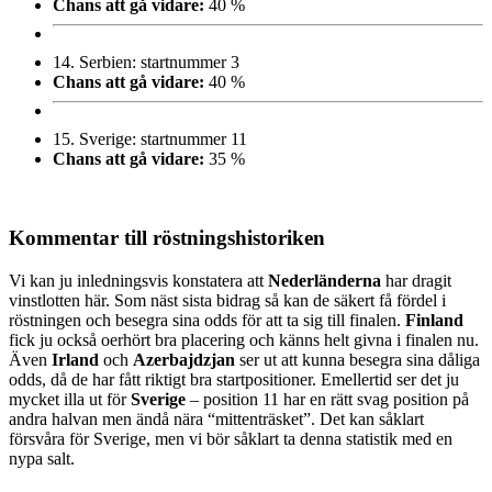
Chans att gå vidare:
40 %
14.
Serbien: startnummer 3
Chans att gå vidare:
40 %
15.
Sverige: startnummer 11
Chans att gå vidare:
35 %
Kommentar till röstningshistoriken
Vi kan ju inledningsvis konstatera att
Nederländerna
har dragit
vinstlotten här. Som näst sista bidrag så kan de säkert få fördel i
röstningen och besegra sina odds för att ta sig till finalen.
Finland
fick ju också oerhört bra placering och känns helt givna i finalen nu.
Även
Irland
och
Azerbajdzjan
ser ut att kunna besegra sina dåliga
odds, då de har fått riktigt bra startpositioner. Emellertid ser det ju
mycket illa ut för
Sverige
– position 11 har en rätt svag position på
andra halvan men ändå nära “mittenträsket”. Det kan såklart
försvåra för Sverige, men vi bör såklart ta denna statistik med en
nypa salt.