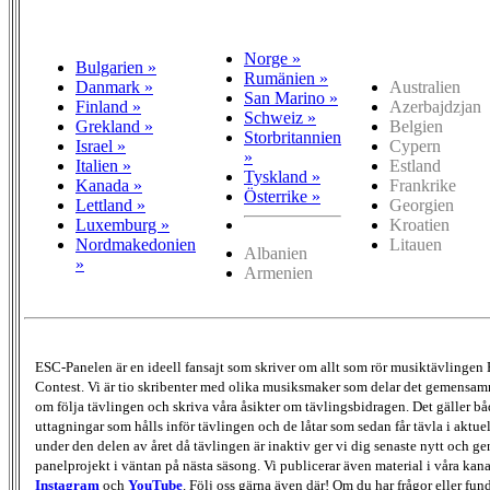
Norge »
Bulgarien »
Rumänien »
Danmark »
Australien
San Marino »
Finland »
Azerbajdzjan
Schweiz »
Grekland »
Belgien
Storbritannien
Israel »
Cypern
»
Italien »
Estland
Tyskland »
Kanada »
Frankrike
Österrike »
Lettland »
Georgien
Luxemburg »
Kroatien
Nordmakedonien
Litauen
Albanien
»
Armenien
ESC-Panelen är en ideell fansajt som skriver om allt som rör musiktävlingen
Contest. Vi är tio skribenter med olika musiksmaker som delar det gemensamma
om följa tävlingen och skriva våra åsikter om tävlingsbidragen. Det gäller bå
uttagningar som hålls inför tävlingen och de låtar som sedan får tävla i aktu
under den delen av året då tävlingen är inaktiv ger vi dig senaste nytt och g
panelprojekt i väntan på nästa säsong. Vi publicerar även material i våra kan
Instagram
och
YouTube
. Följ oss gärna även där! Om du har frågor eller fun