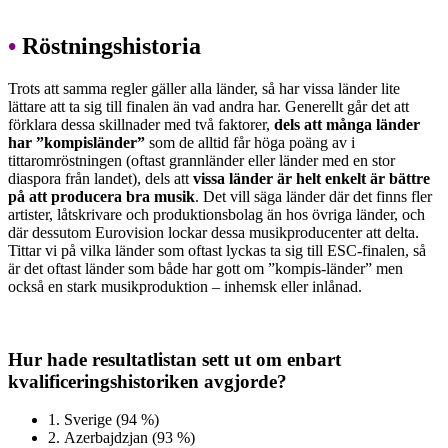
•
Röstningshistoria
Trots att samma regler gäller alla länder, så har vissa länder lite
lättare att ta sig till finalen än vad andra har. Generellt går det att
förklara dessa skillnader med två faktorer,
dels att många länder
har ”kompisländer”
som de alltid får höga poäng av i
tittaromröstningen (oftast grannländer eller länder med en stor
diaspora från landet), dels att
vissa länder är helt enkelt är bättre
på att producera bra musik
. Det vill säga länder där det finns fler
artister, låtskrivare och produktionsbolag än hos övriga länder, och
där dessutom Eurovision lockar dessa musikproducenter att delta.
Tittar vi på vilka länder som oftast lyckas ta sig till ESC-finalen, så
är det oftast länder som både har gott om ”kompis-länder” men
också en stark musikproduktion – inhemsk eller inlånad.
Hur hade resultatlistan sett ut om enbart
kvalificeringshistoriken avgjorde?
1.
Sverige (94 %)
2.
Azerbajdzjan (93 %)