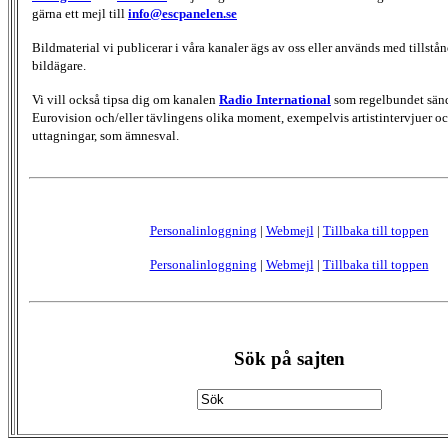
gärna ett mejl till
info@escpanelen.se
Bildmaterial vi publicerar i våra kanaler ägs av oss eller används med tillstån
bildägare.
Vi vill också tipsa dig om kanalen
Radio International
som regelbundet sän
Eurovision och/eller tävlingens olika moment, exempelvis artistintervjuer oc
uttagningar, som ämnesval.
Personalinloggning
|
Webmejl
|
Tillbaka till toppen
Personalinloggning
|
Webmejl
|
Tillbaka till toppen
Sök på sajten