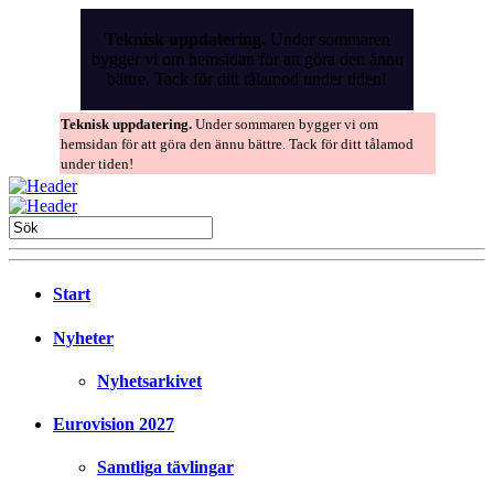
Skip
to
Teknisk uppdatering.
Under sommaren
the
bygger vi om hemsidan för att göra den ännu
content
bättre. Tack för ditt tålamod under tiden!
Teknisk uppdatering.
Under sommaren bygger vi om
hemsidan för att göra den ännu bättre. Tack för ditt tålamod
under tiden!
Start
Nyheter
Nyhetsarkivet
Eurovision 2027
Samtliga tävlingar