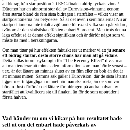
att bidrag från startposition 2 i ESC-finalen aldrig lyckats vinna!
Däremot har en abnormt stor del av Eurovision-vinnarna genom
åren startat bland de fem sista bidragen i startfältet – vilket visar att
startpositionerna har betydelse. Så är det även i semifinalerna! Nu är
startpositionerna inte totalt avgörande för exakt vilka som går vidare,
tvärtom är den statistiska effekten enbart 5 procent. Men trots denna
låga effekt så är denna effekt signifikant och är därför något som vi
måste ha med i beräkningarna.
Om man tittar på hur effekten faktiskt ser ut märker vi att
ju senare
ett bidrag startar, desto större chans har man att gå vidare
.
Detta kallas inom psykologin för ”The Recency Effect” d.v.s. man
att man tenderar att minnas den information som man hörde senast –
t.ex. är det lättare att minnas slutet av en film eller en bok än det är
att minnas mitten. Samma sak gäller i Eurovision, där de sista låtarna
ligger mer tillgängliga i minnet när man ska rösta, än de som var i
början. Just därför är det lättare för bidragen på andra halvan av
startfältet att kvalificera sig till finalen, än för de som uppträder i
första halvan.
Vad händer nu om vi kikar på hur resultatet hade
sett ut om det enbart hade påverkats av