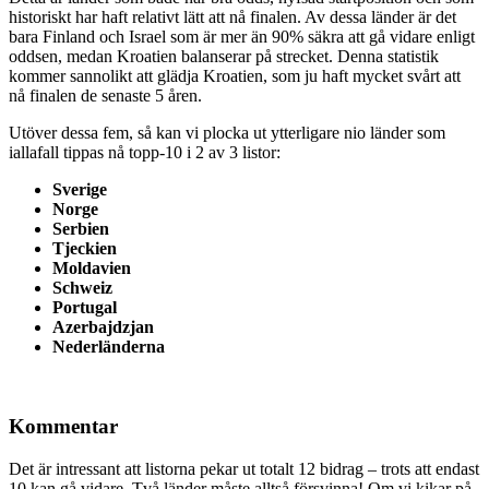
historiskt har haft relativt lätt att nå finalen. Av dessa länder är det
bara Finland och Israel som är mer än 90% säkra att gå vidare enligt
oddsen, medan Kroatien balanserar på strecket. Denna statistik
kommer sannolikt att glädja Kroatien, som ju haft mycket svårt att
nå finalen de senaste 5 åren.
Utöver dessa fem, så kan vi plocka ut ytterligare nio länder som
iallafall tippas nå topp-10 i 2 av 3 listor:
Sverige
Norge
Serbien
Tjeckien
Moldavien
Schweiz
Portugal
Azerbajdzjan
Nederländerna
Kommentar
Det är intressant att listorna pekar ut totalt 12 bidrag – trots att endast
10 kan gå vidare. Två länder måste alltså försvinna! Om vi kikar på