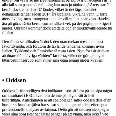
undrar om vi får se lite Beatlesrelaterat på Eurovision-scenen i år? I
alla fall som pausunderhållning kan man ju tänka sig! Årets startfält
består dock enbart av 37 länder, vilket är det lägsta antalet
deltagande länder sedan 2014 års upplaga. Ukraina vann ju förra
årets tävling, men arrangerar inte i år vilket annars är vinnarlandets
ära att göra. Detta beror, som ni säkert vet, på det pågående kriget i
landet. Ukraina kommer dock att delta och är direktkvalificerade till
finalen.
Den första semifinalen är dock den utan tvekan mest den mest
favorittyngda, och förutom de tävlande länderna kommer även
Italien, Tyskland och Frankrike få rösta i den. Nytt för i år är även
att tittare från “övriga världen” får rösta, vilket de gör i en egen
tittarröstningsgrupp som avger sina egna poäng under kvällen.
•
Oddsen
Oddsen är förmodligen den indikatorn som är bäst på att säga något
om resultatet i ESC, även om de inte på något sätt är helt
tillförlitliga. Anledningen är att spelbolagen sätter oddsen dels efter
hur deras kunder själva har satsat sina pengar och dels efter egna
professionella analyser av låtarna. Detta gör att oddsen återspeglar
vilka låtar som flest har satsat pengar på att vinna, men också vad