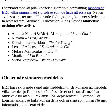
I samband med att publikpanelen gjorde sin omröstning
meddelade
ERT vilka sammanlagt sju bidrag som de hade att rösta på
. Någon
av dessa artister med tillhörande tävlingsbidrag kommer således att
få representera Grekland i Eurovision 2023 (listade i
alfabetisk
ordning
efter
artist
):
Antonia Kaouri & Maria Maragkou –
”Shout Out!”
Klavdia –
”Holy Water”
Konstantina Iosifidou –
”We’re Young”
Leon of Athens –
”Somewhere to Go”
Melissa Mantzoukis –
”Liar”
Monika –
”I’m Proud”
Victor Vernicos –
”What They Say”
Oklart när vinnaren meddelas
ERT har i skrivande stund inte meddelat
när
de kommer att meddela
vilken av de sju låtarna som fått flest röster och som därmed har
blivit vald till att bli Greklands ESC-representant i Liverpool. Vi
kommer såklart att hålla koll på detta och så snart som vi har fått mer
information publicerar vi det.