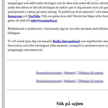
uttagningar som hålls inför tävlingen och de låtar som sedan får tävla i aktu
under den delen av året då tävlingen är inaktiv ger vi dig senaste nytt och g
panelprojekt i väntan på nästa säsong. Vi publicerar även material i våra kan
Instagram
och
YouTube
. Följ oss gärna även där! Om du har frågor eller fun
gärna ett mejl till
info@escpanelen.se
Bildmaterial vi publicerar i våra kanaler ägs av oss eller används med tillstån
bildägare.
Vi vill också tipsa dig om kanalen
Radio International
som regelbundet sän
Eurovision och/eller tävlingens olika moment, exempelvis artistintervjuer oc
uttagningar, som ämnesval.
Personalinloggning
|
Webmejl
|
Tillbaka till toppen
Personalinloggning
|
Webmejl
|
Tillbaka till toppen
Sök på sajten