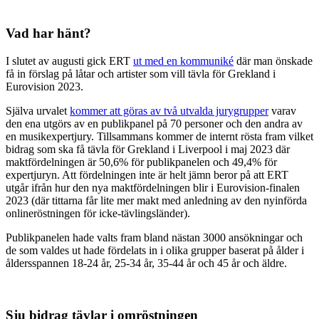
Vad har hänt?
I slutet av augusti gick ERT
ut med en kommuniké
där man önskade
få in förslag på låtar och artister som vill tävla för Grekland i
Eurovision 2023.
Själva urvalet
kommer att göras av två utvalda jurygrupper
varav
den ena utgörs av en publikpanel på 70 personer och den andra av
en musikexpertjury. Tillsammans kommer de internt rösta fram vilket
bidrag som ska få tävla för Grekland i Liverpool i maj 2023 där
maktfördelningen är 50,6% för publikpanelen och 49,4% för
expertjuryn. Att fördelningen inte är helt jämn beror på att ERT
utgår ifrån hur den nya maktfördelningen blir i Eurovision-finalen
2023 (där tittarna får lite mer makt med anledning av den nyinförda
onlineröstningen för icke-tävlingsländer).
Publikpanelen hade valts fram bland nästan 3000 ansökningar och
de som valdes ut hade fördelats in i olika grupper baserat på ålder i
åldersspannen 18-24 år, 25-34 år, 35-44 år och 45 år och äldre.
Sju bidrag tävlar i omröstningen