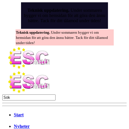
Skip
to
Teknisk uppdatering.
Under sommaren
the
bygger vi om hemsidan för att göra den ännu
content
bättre. Tack för ditt tålamod under tiden!
Teknisk uppdatering.
Under sommaren bygger vi om
hemsidan för att göra den ännu bättre. Tack för ditt tålamod
under tiden!
Start
Nyheter