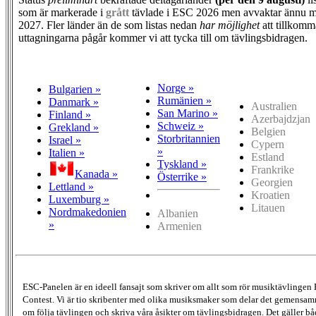
som är markerade i
grått
tävlade i ESC 2026 men avvaktar ännu m
2027. Fler länder än de som listas nedan
har möjlighet
att tillkomm
uttagningarna pågår kommer vi att tycka till om tävlingsbidragen.
Norge »
Bulgarien »
Rumänien »
Danmark »
Australien
San Marino »
Finland »
Azerbajdzjan
Schweiz »
Grekland »
Belgien
Storbritannien
Israel »
Cypern
»
Italien »
Estland
Tyskland »
Frankrike
Kanada »
Österrike »
Georgien
Lettland »
Kroatien
Luxemburg »
Litauen
Nordmakedonien
Albanien
»
Armenien
ESC-Panelen är en ideell fansajt som skriver om allt som rör musiktävlingen
Contest. Vi är tio skribenter med olika musiksmaker som delar det gemensamma
om följa tävlingen och skriva våra åsikter om tävlingsbidragen. Det gäller bå