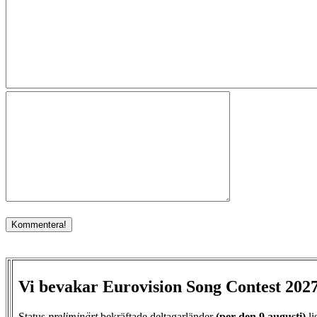
Vi bevakar Eurovision Song Contest 202
Status
preliminärt
bekräftade deltagarländer
(per den
9 augusti)
li