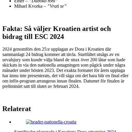
Ether –
”Duboko roni”
Mihael Kvorka –
”Vrati se”
Fakta: Så väljer Kroatien artist och
bidrag till ESC 2024
2024 genomförs den 25:e upplagan av Dora i Kroatien där
sammanlagt 24 bidrag kommer att tävla. Startfältet utsågs av en
urvalsjury som kunde välja bland de strax över 200 låtar som hade
skickats in via den nationella antagningen som pågick under några
månader under hösten 2023. Det exakta formatet för årets upplaga
har ännu inte presenterats, det vill säga om det bara blir en final eller
om inför-program arrangeras innan finalen. Datumet för finalen är
preliminärt satt till slutet av februari 2024.
Relaterat
Semifinaler planerade i Kroatiens Dora-uttagning 2024