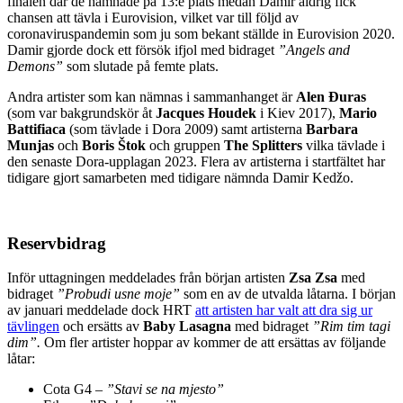
finalen där de hamnade på 13:e plats medan Damir aldrig fick
chansen att tävla i Eurovision, vilket var till följd av
coronaviruspandemin som ju som bekant ställde in Eurovision 2020.
Damir gjorde dock ett försök ifjol med bidraget
”Angels and
Demons”
som slutade på femte plats.
Andra artister som kan nämnas i sammanhanget är
Alen Đuras
(som var bakgrundskör åt
Jacques Houdek
i Kiev 2017),
Mario
Battifiaca
(som tävlade i Dora 2009) samt artisterna
Barbara
Munjas
och
Boris Štok
och gruppen
The Splitters
vilka tävlade i
den senaste Dora-upplagan 2023. Flera av artisterna i startfältet har
tidigare gjort samarbeten med tidigare nämnda Damir Kedžo.
Reservbidrag
Inför uttagningen meddelades från början artisten
Zsa Zsa
med
bidraget
”Probudi usne moje”
som en av de utvalda låtarna. I början
av januari meddelade dock HRT
att artisten har valt att dra sig ur
tävlingen
och ersätts av
Baby Lasagna
med bidraget
”Rim tim tagi
dim”.
Om fler artister hoppar av kommer de att ersättas av följande
låtar:
Cota G4 –
”Stavi se na mjesto”