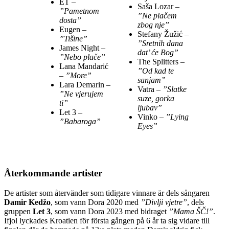
ET –
Saša Lozar –
”Pametnom
”Ne plačem
dosta”
zbog nje”
Eugen –
Stefany Žužić –
”Tišine”
”Sretnih dana
James Night –
dat’ će Bog”
”Nebo plače”
The Splitters –
Lana Mandarić
”Od kad te
–
”More”
sanjam”
Lara Demarin –
Vatra –
”Slatke
”Ne vjerujem
suze, gorka
ti”
ljubav”
Let 3 –
Vinko –
”Lying
”Babaroga”
Eyes”
Återkommande artister
De artister som återvänder som tidigare vinnare är dels sångaren
Damir Kedžo
, som vann Dora 2020 med
”Divlji vjetre”
, dels
gruppen
Let 3
, som vann Dora 2023 med bidraget
”Mama ŠČ!”
.
Ifjol lyckades Kroatien för första gången på 6 år ta sig vidare till