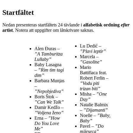
Startfältet
Nedan presenteras startfältets 24 tävlande i
alfabetisk ordning
efter
artist
. Notera att uppgifter om låtskrivare saknas.
Lu Dedić –
Alen Đuras –
”Plavi leptir”
”A Tamburitza
Marcela –
Lullaby”
”Gasoline”
Baby Lasagna
Mario
–
”Rim tim tagi
Battifiaca feat.
dim”
Robert Ferlin –
Barbara Munjas
”Vodu piti
–
trizan biti”
”Nepobjediva”
Misha –
”One
Boris Štok –
Day”
”Can We Talk”
Natalie Balmix
Damir Kedžo –
–
”Dijamanti”
”Voljena ženo”
Noelle –
”Baby,
Erna –
”How
Baby”
Do You Love
Pavel –
”Do
Me”
mijeseca”