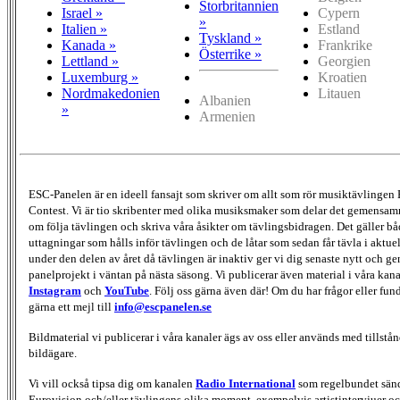
Storbritannien
Israel »
Cypern
»
Italien »
Estland
Tyskland »
Kanada »
Frankrike
Österrike »
Lettland »
Georgien
Luxemburg »
Kroatien
Nordmakedonien
Litauen
Albanien
»
Armenien
ESC-Panelen är en ideell fansajt som skriver om allt som rör musiktävlingen
Contest. Vi är tio skribenter med olika musiksmaker som delar det gemensamma
om följa tävlingen och skriva våra åsikter om tävlingsbidragen. Det gäller bå
uttagningar som hålls inför tävlingen och de låtar som sedan får tävla i aktu
under den delen av året då tävlingen är inaktiv ger vi dig senaste nytt och g
panelprojekt i väntan på nästa säsong. Vi publicerar även material i våra kan
Instagram
och
YouTube
. Följ oss gärna även där! Om du har frågor eller fun
gärna ett mejl till
info@escpanelen.se
Bildmaterial vi publicerar i våra kanaler ägs av oss eller används med tillstån
bildägare.
Vi vill också tipsa dig om kanalen
Radio International
som regelbundet sän
Eurovision och/eller tävlingens olika moment, exempelvis artistintervjuer oc