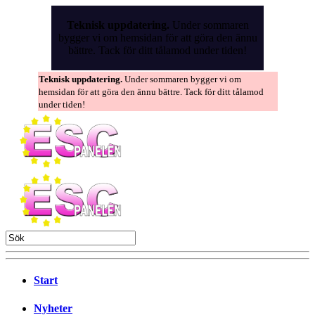
Skip
to
Teknisk uppdatering.
Under sommaren
the
bygger vi om hemsidan för att göra den ännu
content
bättre. Tack för ditt tålamod under tiden!
Teknisk uppdatering.
Under sommaren bygger vi om
hemsidan för att göra den ännu bättre. Tack för ditt tålamod
under tiden!
Start
Nyheter