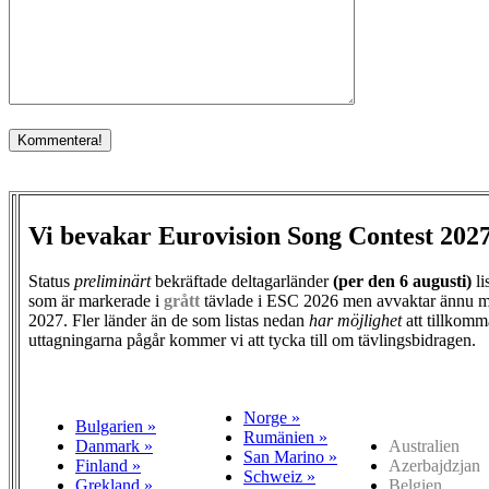
Vi bevakar Eurovision Song Contest 202
Status
preliminärt
bekräftade deltagarländer
(per den
6 augusti)
li
som är markerade i
grått
tävlade i ESC 2026 men avvaktar ännu m
2027. Fler länder än de som listas nedan
har möjlighet
att tillkomm
uttagningarna pågår kommer vi att tycka till om tävlingsbidragen.
Norge »
Bulgarien »
Rumänien »
Danmark »
Australien
San Marino »
Finland »
Azerbajdzjan
Schweiz »
Grekland »
Belgien