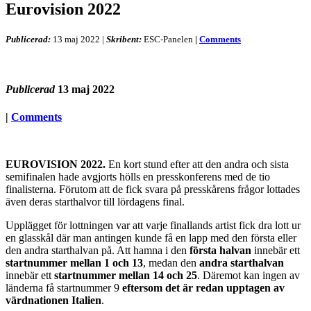
Eurovision 2022
Publicerad:
13 maj 2022
|
Skribent:
ESC-Panelen
|
Comments
Publicerad
13 maj 2022
|
Comments
EUROVISION 2022.
En kort stund efter att den andra och sista
semifinalen hade avgjorts hölls en presskonferens med de tio
finalisterna. Förutom att de fick svara på presskårens frågor lottades
även deras starthalvor till lördagens final.
Upplägget för lottningen var att varje finallands artist fick dra lott ur
en glasskål där man antingen kunde få en lapp med den första eller
den andra starthalvan på. Att hamna i den
första halvan
innebär ett
startnummer mellan 1 och 13
, medan den
andra starthalvan
innebär ett
startnummer mellan 14 och 25
. Däremot kan ingen av
länderna få startnummer 9
eftersom det är redan upptagen av
värdnationen Italien
.