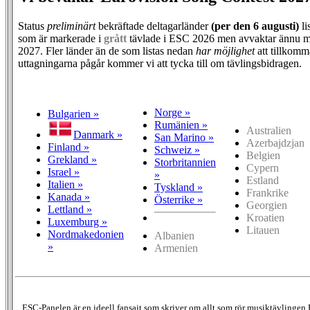
Status
preliminärt
bekräftade deltagarländer
(per den
6 augusti)
li
som är markerade i
grått
tävlade i ESC 2026 men avvaktar ännu m
2027. Fler länder än de som listas nedan
har möjlighet
att tillkomm
uttagningarna pågår kommer vi att tycka till om tävlingsbidragen.
Norge »
Bulgarien »
Rumänien »
Australien
Danmark »
San Marino »
Azerbajdzjan
Finland »
Schweiz »
Belgien
Grekland »
Storbritannien
Cypern
Israel »
»
Estland
Italien »
Tyskland »
Frankrike
Kanada »
Österrike »
Georgien
Lettland »
Kroatien
Luxemburg »
Litauen
Nordmakedonien
Albanien
»
Armenien
ESC-Panelen är en ideell fansajt som skriver om allt som rör musiktävlingen