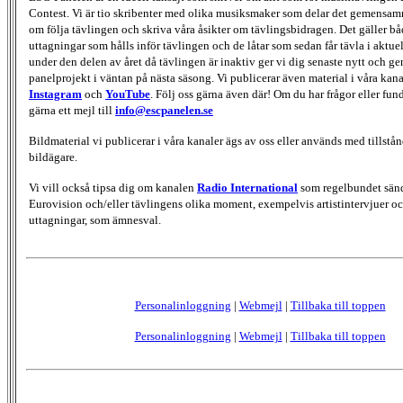
Contest. Vi är tio skribenter med olika musiksmaker som delar det gemensamma
om följa tävlingen och skriva våra åsikter om tävlingsbidragen. Det gäller bå
uttagningar som hålls inför tävlingen och de låtar som sedan får tävla i aktu
under den delen av året då tävlingen är inaktiv ger vi dig senaste nytt och g
panelprojekt i väntan på nästa säsong. Vi publicerar även material i våra kan
Instagram
och
YouTube
. Följ oss gärna även där! Om du har frågor eller fun
gärna ett mejl till
info@escpanelen.se
Bildmaterial vi publicerar i våra kanaler ägs av oss eller används med tillstån
bildägare.
Vi vill också tipsa dig om kanalen
Radio International
som regelbundet sän
Eurovision och/eller tävlingens olika moment, exempelvis artistintervjuer oc
uttagningar, som ämnesval.
Personalinloggning
|
Webmejl
|
Tillbaka till toppen
Personalinloggning
|
Webmejl
|
Tillbaka till toppen