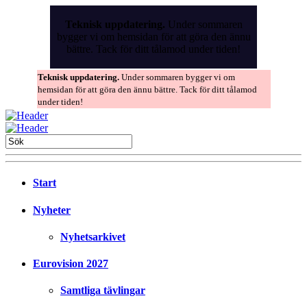
Skip
to
Teknisk uppdatering.
Under sommaren
the
bygger vi om hemsidan för att göra den ännu
content
bättre. Tack för ditt tålamod under tiden!
Teknisk uppdatering.
Under sommaren bygger vi om
hemsidan för att göra den ännu bättre. Tack för ditt tålamod
under tiden!
Start
Nyheter
Nyhetsarkivet
Eurovision 2027
Samtliga tävlingar