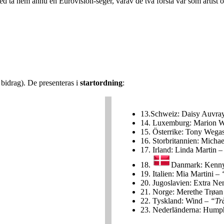
a hem ännu en Eurovision-seger, varav de två första var som artist och
 bidrag). De presenteras i
startordning
:
13.
Schweiz: Daisy Auvra
14.
Luxemburg: Marion W
15.
Österrike: Tony Wega
16.
Storbritannien: Michae
17.
Irland: Linda Martin 
18.
Danmark: Kenny
19.
Italien: Mia Martini –
20.
Jugoslavien: Extra Ne
21.
Norge: Merethe Trøan
22.
Tyskland: Wind –
“Tr
23.
Nederländerna: Hump