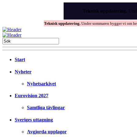
Skip
to
Teknisk uppdatering.
Unde
the
content
Teknisk uppdatering.
Under sommaren bygger vi om hems
Start
Nyheter
Nyhetsarkivet
Eurovision 2027
Samtliga tävlingar
Sveriges uttagning
Avgjorda upplagor