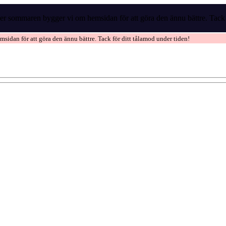
r sommaren bygger vi om hemsidan för att göra den ännu bättre. Tack f
idan för att göra den ännu bättre. Tack för ditt tålamod under tiden!