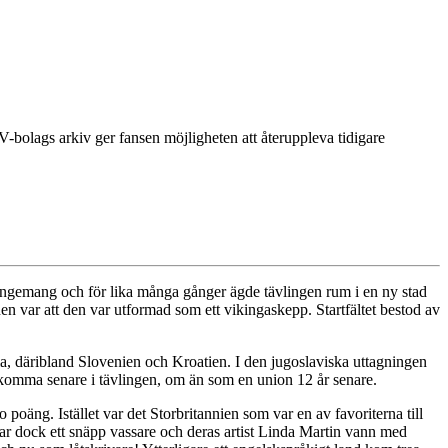
-bolags arkiv ger fansen möjligheten att återuppleva tidigare
angemang och för lika många gånger ägde tävlingen rum i en ny stad
n var att den var utformad som ett vikingaskepp. Startfältet bestod av
fria, däribland Slovenien och Kroatien. I den jugoslaviska uttagningen
rkomma senare i tävlingen, om än som en union 12 år senare.
 poäng. Istället var det Storbritannien som var en av favoriterna till
 var dock ett snäpp vassare och deras artist Linda Martin vann med