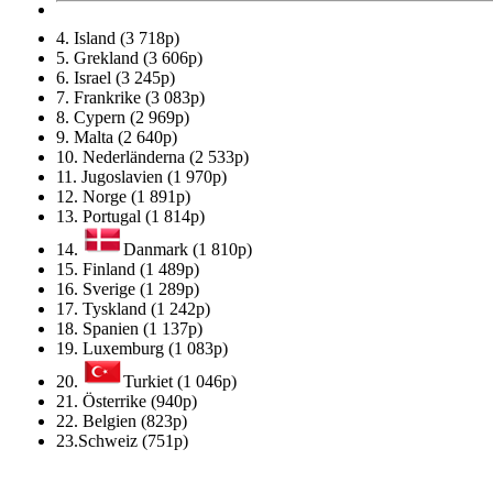
4.
Island (3 718p)
5.
Grekland (3 606p)
6.
Israel (3 245p)
7.
Frankrike (3 083p)
8.
Cypern (2 969p)
9.
Malta (2 640p)
10.
Nederländerna (2 533p)
11.
Jugoslavien (1 970p)
12.
Norge (1 891p)
13.
Portugal (1 814p)
14.
Danmark (1 810p)
15.
Finland (1 489p)
16.
Sverige (1 289p)
17.
Tyskland (1 242p)
18.
Spanien (1 137p)
19.
Luxemburg (1 083p)
20.
Turkiet (1 046p)
21.
Österrike (940p)
22.
Belgien (823p)
23.
Schweiz (751p)