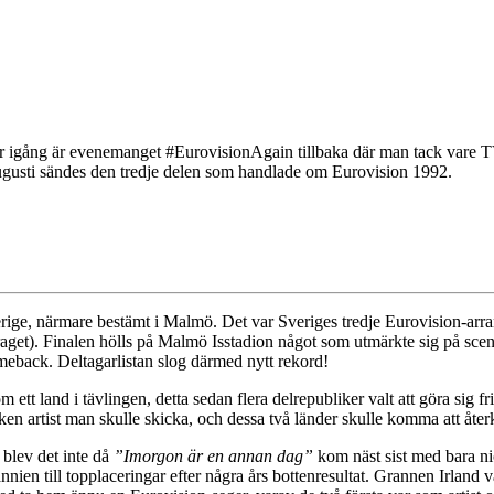
ar igång är evenemanget #EurovisionAgain tillbaka där man tack vare TV
gusti sändes den tredje delen som handlade om Eurovision 1992.
rige, närmare bestämt i Malmö. Det var Sveriges tredje Eurovision-arr
aget). Finalen hölls på Malmö Isstadion något som utmärkte sig på scene
meback. Deltagarlistan slog därmed nytt rekord!
ett land i tävlingen, detta sedan flera delrepubliker valt att göra sig 
en artist man skulle skicka, och dessa två länder skulle komma att åte
 blev det inte då
”Imorgon är en annan dag”
kom näst sist med bara nio
nien till topplaceringar efter några års bottenresultat. Grannen Irland