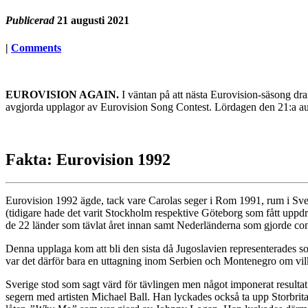
Publicerad
21 augusti 2021
|
Comments
EUROVISION AGAIN.
I väntan på att nästa Eurovision-säsong dr
avgjorda upplagor av Eurovision Song Contest. Lördagen den 21:a au
Fakta: Eurovision 1992
Eurovision 1992 ägde, tack vare Carolas seger i Rom 1991, rum i Sve
(tidigare hade det varit Stockholm respektive Göteborg som fått uppdr
de 22 länder som tävlat året innan samt Nederländerna som gjorde co
Denna upplaga kom att bli den sista då Jugoslavien representerades som 
var det därför bara en uttagning inom Serbien och Montenegro om vilk
Sverige stod som sagt värd för tävlingen men något imponerat resultat
segern med artisten Michael Ball. Han lyckades också ta upp Storbritan