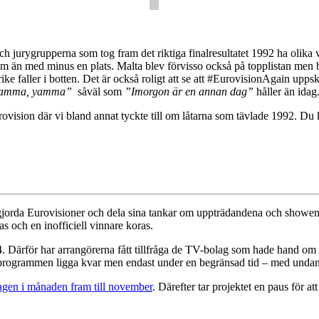
 jurygrupperna som tog fram det riktiga finalresultatet 1992 ha olika v
om än med minus en plats. Malta blev förvisso också på topplistan men b
ike faller i botten. Det är också roligt att se att #EurovisionAgain up
amma, yamma”
såväl som
”Imorgon är en annan dag”
håller än idag
rovision där vi bland annat tyckte till om låtarna som tävlade 1992. Du
vgjorda Eurovisioner och dela sina tankar om uppträdandena och showen i
as och en inofficiell vinnare koras.
04. Därför har arrangörerna fått tillfråga de TV-bolag som hade hand o
 programmen ligga kvar men endast under en begränsad tid – med undant
agen i månaden fram till november
. Därefter tar projektet en paus för 