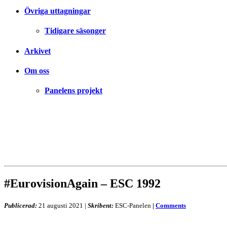
Övriga uttagningar
Tidigare säsonger
Arkivet
Om oss
Panelens projekt
#EurovisionAgain – ESC 1992
Publicerad:
21 augusti 2021
|
Skribent:
ESC-Panelen
|
Comments