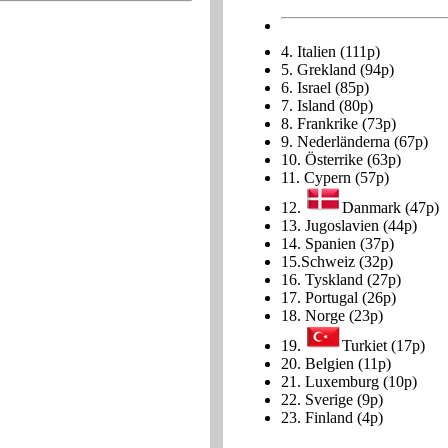
4.
Italien (111p)
5.
Grekland (94p)
6.
Israel (85p)
7.
Island (80p)
8.
Frankrike (73p)
9.
Nederländerna (67p)
10.
Österrike (63p)
11.
Cypern (57p)
12.
Danmark (47p)
13.
Jugoslavien (44p)
14.
Spanien (37p)
15.
Schweiz (32p)
16.
Tyskland (27p)
17.
Portugal (26p)
18.
Norge (23p)
19.
Turkiet (17p)
20.
Belgien (11p)
21.
Luxemburg (10p)
22.
Sverige (9p)
23.
Finland (4p)