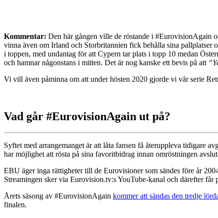
Kommentar:
Den här gången ville de röstande i #EurovisionAgain och
vinna även om Irland och Storbritannien fick behålla sina pallplatser 
i toppen, med undantag för att Cypern tar plats i topp 10 medan Österr
och hamnar någonstans i mitten. Det är nog kanske ett bevis på att
“Y
Vi vill även påminna om att under hösten 2020 gjorde vi vår serie Ret
Vad går #EurovisionAgain ut på?
Syftet med arrangemanget är att låta fansen få återuppleva tidigare a
har möjlighet att rösta på sina favoritbidrag innan omröstningen avslut
EBU äger inga rättigheter till de Eurovisioner som sändes före år 20
Streamingen sker via Eurovision.tv:s YouTube-kanal och därefter får
Årets säsong av #EurovisionAgain
kommer att sändas den tredje lörd
finalen.