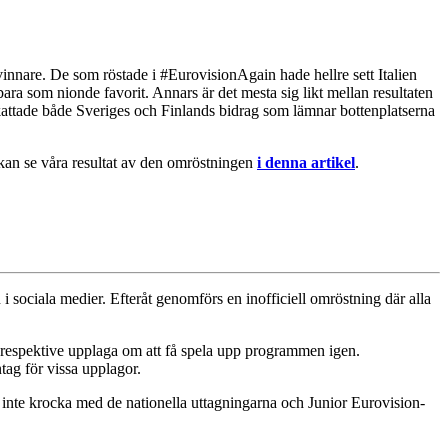
innare. De som röstade i #EurovisionAgain hade hellre sett Italien
ara som nionde favorit. Annars är det mesta sig likt mellan resultaten
pskattade både Sveriges och Finlands bidrag som lämnar bottenplatserna
.
 kan se våra resultat av den omröstningen
i denna artikel
.
 sociala medier. Efteråt genomförs en inofficiell omröstning där alla
m respektive upplaga om att få spela upp programmen igen.
ag för vissa upplagor.
att inte krocka med de nationella uttagningarna och Junior Eurovision-