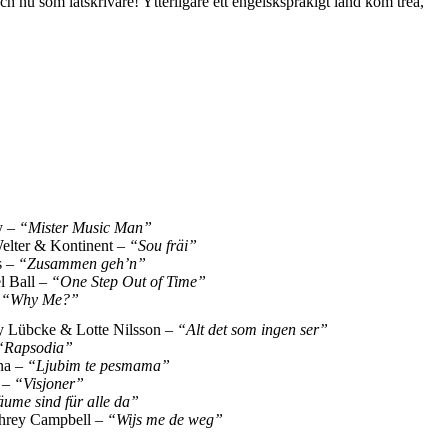
 nu som låtskrivare! Ytterligare ett engelskspråkigt land kom trea,
y –
“Mister Music Man”
elter & Kontinent –
“Sou fräi”
s –
“Zusammen geh’n”
l Ball –
“One Step Out of Time”
–
“Why Me?”
 Lübcke & Lotte Nilsson –
“Alt det som ingen ser”
“Rapsodia”
na –
“Ljubim te pesmama”
 –
“Visjoner”
äume sind für alle da”
hrey Campbell –
“Wijs me de weg”