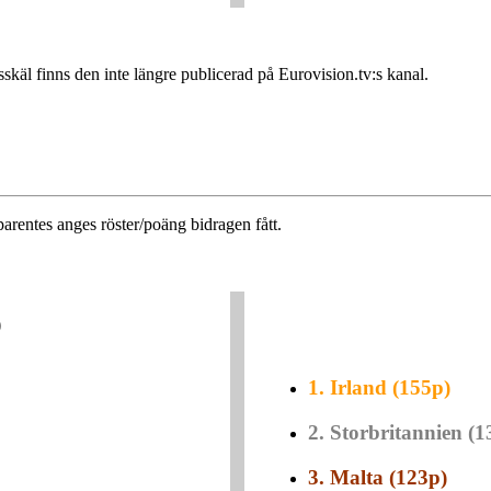
sskäl finns den inte längre publicerad på Eurovision.tv:s kanal.
parentes anges röster/poäng bidragen fått.
)
1.
Irland (155p)
2.
Storbritannien (1
3.
Malta (123p)