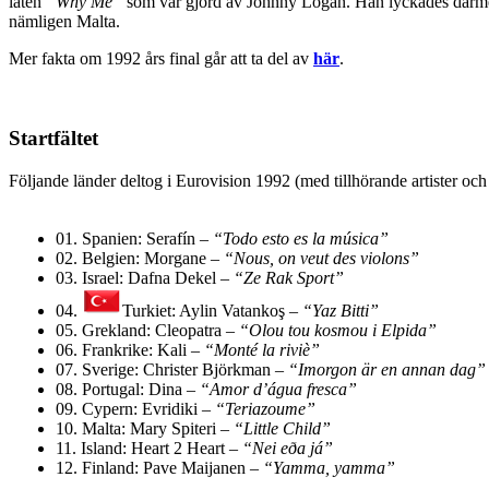
låten
”Why Me”
som var gjord av Johnny Logan. Han lyckades därmed t
nämligen Malta.
Mer fakta om 1992 års final går att ta del av
här
.
Startfältet
Följande länder deltog i Eurovision 1992 (med tillhörande artister och
01.
Spanien: Serafín –
“Todo esto es la música”
02.
Belgien: Morgane –
“Nous, on veut des violons”
03.
Israel: Dafna Dekel –
“Ze Rak Sport”
04.
Turkiet: Aylin Vatankoş –
“Yaz Bitti”
05.
Grekland: Cleopatra –
“Olou tou kosmou i Elpida”
06.
Frankrike: Kali –
“Monté la riviè”
07.
Sverige: Christer Björkman –
“Imorgon är en annan dag”
08.
Portugal: Dina –
“Amor d’água fresca”
09.
Cypern: Evridiki –
“Teriazoume”
10.
Malta: Mary Spiteri –
“Little Child”
11.
Island: Heart 2 Heart –
“Nei eða já”
12.
Finland: Pave Maijanen –
“Yamma, yamma”