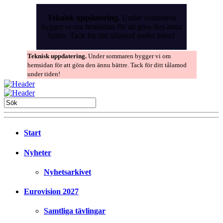
Skip
to
Teknisk uppdatering.
Under sommaren
the
bygger vi om hemsidan för att göra den ännu
content
bättre. Tack för ditt tålamod under tiden!
Teknisk uppdatering.
Under sommaren bygger vi om
hemsidan för att göra den ännu bättre. Tack för ditt tålamod
under tiden!
Start
Nyheter
Nyhetsarkivet
Eurovision 2027
Samtliga tävlingar