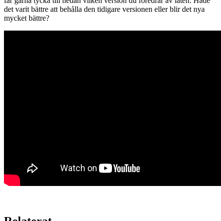
får gärna tycka till nedan vilken version du föredrar av låten. Hade
det varit bättre att behålla den tidigare versionen eller blir det nya
mycket bättre?
Relaterat