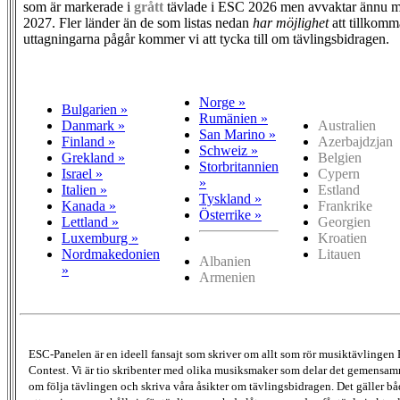
som är markerade i
grått
tävlade i ESC 2026 men avvaktar ännu m
2027. Fler länder än de som listas nedan
har möjlighet
att tillkomm
uttagningarna pågår kommer vi att tycka till om tävlingsbidragen.
Norge »
Bulgarien »
Rumänien »
Danmark »
Australien
San Marino »
Finland »
Azerbajdzjan
Schweiz »
Grekland »
Belgien
Storbritannien
Israel »
Cypern
»
Italien »
Estland
Tyskland »
Kanada »
Frankrike
Österrike »
Lettland »
Georgien
Luxemburg »
Kroatien
Nordmakedonien
Litauen
Albanien
»
Armenien
ESC-Panelen är en ideell fansajt som skriver om allt som rör musiktävlingen
Contest. Vi är tio skribenter med olika musiksmaker som delar det gemensamma
om följa tävlingen och skriva våra åsikter om tävlingsbidragen. Det gäller bå