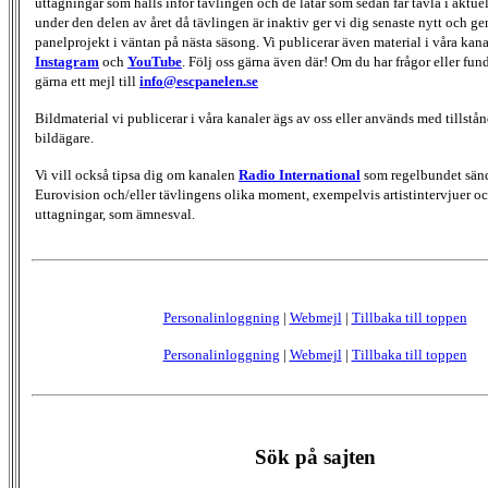
uttagningar som hålls inför tävlingen och de låtar som sedan får tävla i aktu
under den delen av året då tävlingen är inaktiv ger vi dig senaste nytt och g
panelprojekt i väntan på nästa säsong. Vi publicerar även material i våra kan
Instagram
och
YouTube
. Följ oss gärna även där! Om du har frågor eller fun
gärna ett mejl till
info@escpanelen.se
Bildmaterial vi publicerar i våra kanaler ägs av oss eller används med tillstån
bildägare.
Vi vill också tipsa dig om kanalen
Radio International
som regelbundet sän
Eurovision och/eller tävlingens olika moment, exempelvis artistintervjuer oc
uttagningar, som ämnesval.
Personalinloggning
|
Webmejl
|
Tillbaka till toppen
Personalinloggning
|
Webmejl
|
Tillbaka till toppen
Sök på sajten