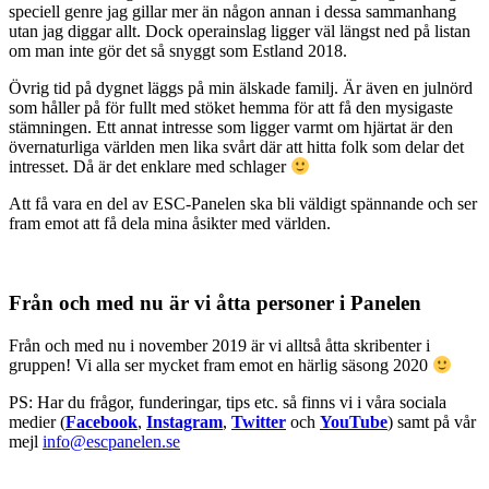
speciell genre jag gillar mer än någon annan i dessa sammanhang
utan jag diggar allt. Dock operainslag ligger väl längst ned på listan
om man inte gör det så snyggt som Estland 2018.
Övrig tid på dygnet läggs på min älskade familj. Är även en julnörd
som håller på för fullt med stöket hemma för att få den mysigaste
stämningen. Ett annat intresse som ligger varmt om hjärtat är den
övernaturliga världen men lika svårt där att hitta folk som delar det
intresset. Då är det enklare med schlager
Att få vara en del av ESC-Panelen ska bli väldigt spännande och ser
fram emot att få dela mina åsikter med världen.
Från och med nu är vi åtta personer i Panelen
Från och med nu i november 2019 är vi alltså åtta skribenter i
gruppen! Vi alla ser mycket fram emot en härlig säsong 2020
PS: Har du frågor, funderingar, tips etc. så finns vi i våra sociala
medier (
Facebook
,
Instagram
,
Twitter
och
YouTube
) samt på vår
mejl
info@escpanelen.se