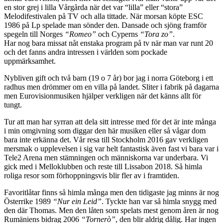
en stor grej i lilla Vårgårda när det var “lilla” eller “stora”
Melodifestivalen på TV och alla tittade. När morsan köpte ESC
1986 på Lp spelade man sönder den. Dansade och sjöng framför
spegeln till Norges
“Romeo”
och Cyperns
“Tora zo”
.
Har nog bara missat nåt enstaka program på tv när man var runt 20
och det fanns andra intressen i världen som pockade
uppmärksamhet.
Nybliven gift och två barn (19 o 7 år) bor jag i norra Göteborg i ett
radhus men drömmer om en villa på landet. Sliter i fabrik på dagarna
men Eurovisionmusiken hjälper verkligen när det känns allt för
tungt.
Tur att man har syrran att dela sitt intresse med för det är inte många
i min omgivning som diggar den här musiken eller så vågar dom
bara inte erkänna det. Vår resa till Stockholm 2016 gav verkligen
mersmak o upplevelsen i sig var helt fantastisk även fast vi bara var i
Tele2 Arena men stämningen och människorna var underbara. Vi
gick med i Melloklubben och reste till Lissabon 2018. Så himla
roliga resor som förhoppningsvis blir fler av i framtiden.
Favoritlåtar finns så himla många men den tidigaste jag minns är nog
Österrike 1989
“Nur ein Leid”
. Tyckte han var så himla snygg med
den där Thomas. Men den låten som spelats mest genom åren är nog
Rumäniens bidrag 2006
“Tornerò”
, den blir aldrig dålig. Har ingen