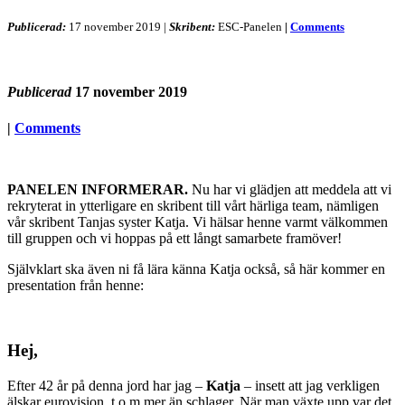
Publicerad:
17 november 2019
|
Skribent:
ESC-Panelen
|
Comments
Publicerad
17 november 2019
|
Comments
PANELEN INFORMERAR.
Nu har vi glädjen att meddela att vi
rekryterat in ytterligare en skribent till vårt härliga team, nämligen
vår skribent Tanjas syster Katja. Vi hälsar henne varmt välkommen
till gruppen och vi hoppas på ett långt samarbete framöver!
Självklart ska även ni få lära känna Katja också, så här kommer en
presentation från henne:
Hej,
Efter 42 år på denna jord har jag –
Katja
– insett att jag verkligen
älskar eurovision, t.o.m mer än schlager. När man växte upp var det