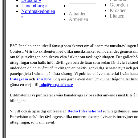
Lettland »
Georgien
Luxemburg »
Kroatien
Nordmakedonien
Albanien
Litauen
»
Armenien
ESC-Panelen är en ideell fansajt som skriver om allt som rör musiktävlingen
Contest. Vi är tio skribenter med olika musiksmaker som delar det gemensamma
om följa tävlingen och skriva våra åsikter om tävlingsbidragen. Det gäller bå
uttagningar som hålls inför tävlingen och de låtar som sedan får tävla i aktu
under den delen av året då tävlingen är inaktiv ger vi dig senaste nytt och g
panelprojekt i väntan på nästa säsong. Vi publicerar även material i våra kan
Instagram
och
YouTube
. Följ oss gärna även där! Om du har frågor eller fun
gärna ett mejl till
info@escpanelen.se
Bildmaterial vi publicerar i våra kanaler ägs av oss eller används med tillstån
bildägare.
Vi vill också tipsa dig om kanalen
Radio International
som regelbundet sän
Eurovision och/eller tävlingens olika moment, exempelvis artistintervjuer oc
uttagningar, som ämnesval.