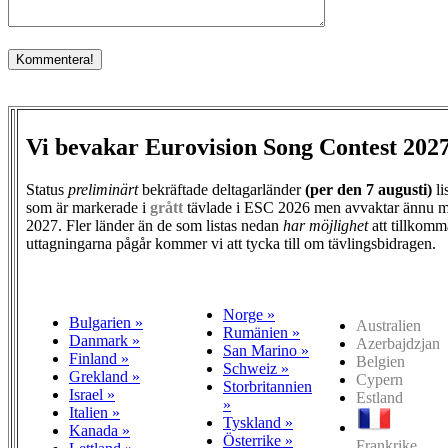
Vi bevakar Eurovision Song Contest 202
Status
preliminärt
bekräftade deltagarländer
(per den
7 augusti)
li
som är markerade i
grått
tävlade i ESC 2026 men avvaktar ännu m
2027. Fler länder än de som listas nedan
har möjlighet
att tillkomm
uttagningarna pågår kommer vi att tycka till om tävlingsbidragen.
Norge »
Bulgarien »
Australien
Rumänien »
Danmark »
Azerbajdzjan
San Marino »
Finland »
Belgien
Schweiz »
Grekland »
Cypern
Storbritannien
Israel »
Estland
»
Italien »
Tyskland »
Kanada »
Österrike »
Frankrike