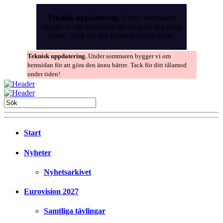
Skip
to
Teknisk uppdatering.
Under sommaren
the
bygger vi om hemsidan för att göra den ännu
content
bättre. Tack för ditt tålamod under tiden!
Teknisk uppdatering.
Under sommaren bygger vi om
hemsidan för att göra den ännu bättre. Tack för ditt tålamod
under tiden!
Start
Nyheter
Nyhetsarkivet
Eurovision 2027
Samtliga tävlingar