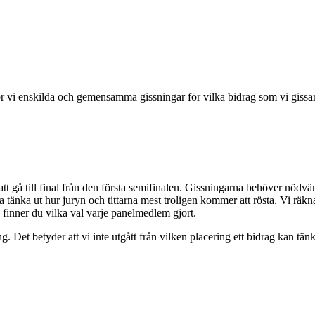
r vi enskilda och gemensamma gissningar för vilka bidrag som vi gissar
t gå till final från den första semifinalen. Gissningarna behöver nöd
 tänka ut hur juryn och tittarna mest troligen kommer att rösta. Vi rä
n finner du vilka val varje panelmedlem gjort.
 Det betyder att vi inte utgått från vilken placering ett bidrag kan tänk