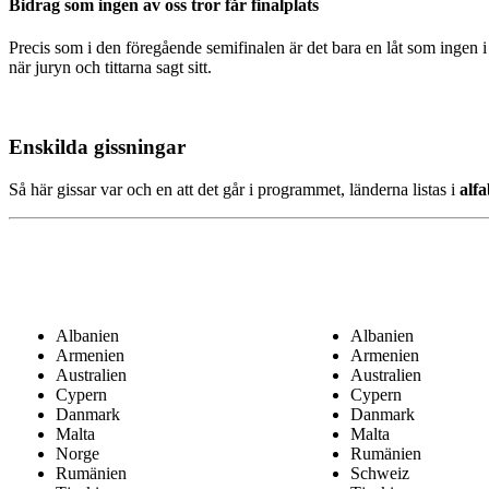
Bidrag som ingen av oss tror får finalplats
Precis som i den föregående semifinalen är det bara en låt som ingen i
när juryn och tittarna sagt sitt.
Enskilda gissningar
Så här gissar var och en att det går i programmet, länderna listas i
alf
Albanien
Albanien
Armenien
Armenien
Australien
Australien
Cypern
Cypern
Danmark
Danmark
Malta
Malta
Norge
Rumänien
Rumänien
Schweiz