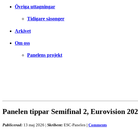
Övriga uttagningar
Tidigare säsonger
Arkivet
Om oss
Panelens projekt
Panelen tippar Semifinal 2, Eurovision 20
Publicerad:
13 maj 2026
|
Skribent:
ESC-Panelen
|
Comments