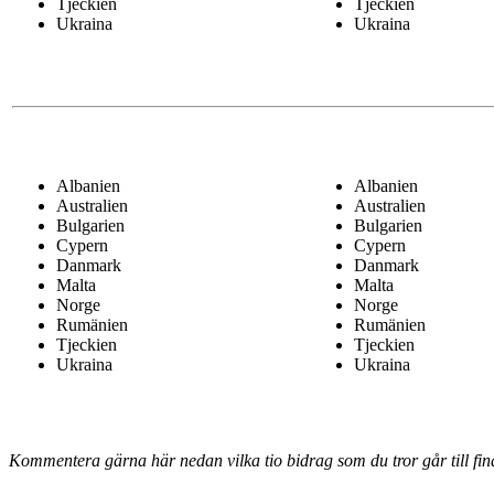
Tjeckien
Tjeckien
Ukraina
Ukraina
Albanien
Albanien
Australien
Australien
Bulgarien
Bulgarien
Cypern
Cypern
Danmark
Danmark
Malta
Malta
Norge
Norge
Rumänien
Rumänien
Tjeckien
Tjeckien
Ukraina
Ukraina
Kommentera gärna här nedan vilka tio bidrag som du tror går till fin