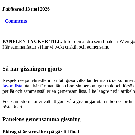
Publicerad
13 maj 2026
|
Comments
PANELEN TYCKER TILL.
Inför den andra semifinalen i Wien gö
Här sammanfattar vi hur vi tyckt enskilt och gemensamt.
Så har gissningen gjorts
Respektive panelmedlem har fått gissa vilka länder man
tror
kommer at
favoritlista
utan här får man tänka bort sin personliga smak och försöka
per låt och sammanställer en gemensam lista. Lite längre ned i artikel
För kännedom har vi valt att göra våra gissningar utan inbördes ordning.
röstat klart.
Panelens gemensamma gissning
Bidrag vi är stensäkra på går till final