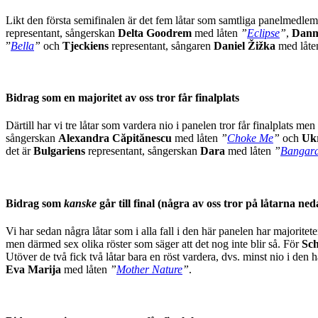
Likt den första semifinalen är det fem låtar som samtliga panelmedle
representant, sångerskan
Delta Goodrem
med låten
”
Eclipse
”
,
Danm
”
Bella
”
och
Tjeckiens
representant, sångaren
Daniel Žižka
med låt
Bidrag som en majoritet av oss tror får finalplats
Därtill har vi tre låtar som vardera nio i panelen tror får finalplats 
sångerskan
Alexandra Căpitănescu
med låten
”
Choke Me
”
och
Uk
det är
Bulgariens
representant, sångerskan
Dara
med låten
”
Bangar
Bidrag som
kanske
går till final (några av oss tror på låtarna ned
Vi har sedan några låtar som i alla fall i den här panelen har majoritet
men därmed sex olika röster som säger att det nog inte blir så. För
Sch
Utöver de två fick två låtar bara en röst vardera, dvs. minst nio i den 
Eva Marija
med låten
”
Mother Nature
”
.