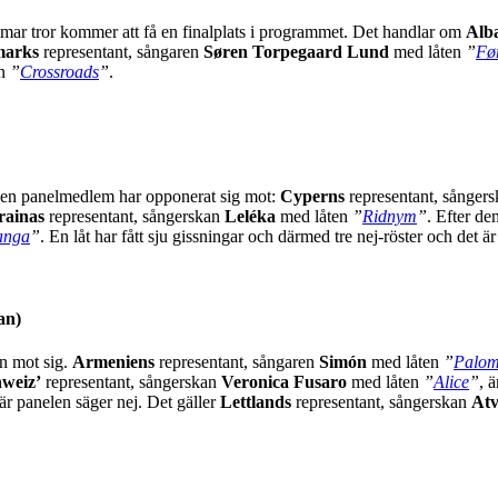
mmar tror kommer att få en finalplats i programmet. Det handlar om
Alb
arks
representant, sångaren
Søren Torpegaard
Lund
med låten
”
Før
en
”
Crossroads
”
.
men en panelmedlem har opponerat sig mot:
Cyperns
representant, sånger
rainas
representant, sångerskan
Leléka
med låten
”
Ridnym
”
. Efter de
anga
”
. En låt har fått sju gissningar och därmed tre nej-röster och det ä
an)
en mot sig.
Armeniens
representant, sångaren
Simón
med låten
”
Palo
weiz’
representant, sångerskan
Veronica Fusaro
med låten
”
Alice
”
, 
här panelen säger nej. Det gäller
Lettlands
representant, sångerskan
Atv