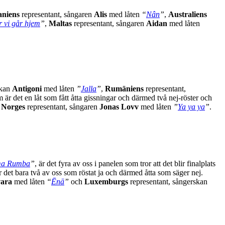
aniens
representant, sångaren
Alis
med låten
“
Nân
”
,
Australiens
 vi går hjem
”
,
Maltas
representant, sångaren
Aidan
med låten
skan
Antigoni
med låten
”
Jalla
”
,
Rumäniens
representant,
m är det en låt som fått åtta gissningar och därmed två nej-röster och
r
Norges
representant, sångaren
Jonas Lovv
med låten
”
Ya ya ya
”
.
ma Rumba
”
, är det fyra av oss i panelen som tror att det blir finalplats
är det bara två av oss som röstat ja och därmed åtta som säger nej.
ara
med låten
“
Ēnā
”
och
Luxemburgs
representant, sångerskan