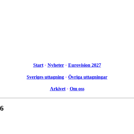
Start
•
Nyheter
•
Eurovision 2027
Sveriges uttagning
•
Övriga uttagningar
Arkivet
•
Om oss
26