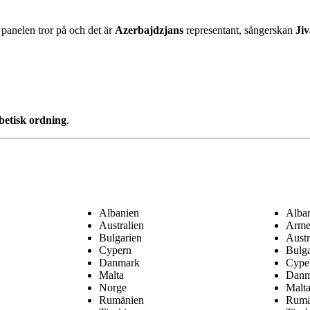
 panelen tror på och det är
Azerbajdzjans
representant, sångerskan
Jiv
abetisk ordning
.
Albanien
Alba
Australien
Arme
Bulgarien
Austr
Cypern
Bulga
Danmark
Cype
Malta
Danm
Norge
Malt
Rumänien
Rumä