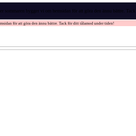
r sommaren bygger vi om hemsidan för att göra den ännu bättre. Tack f
idan för att göra den ännu bättre. Tack för ditt tålamod under tiden!