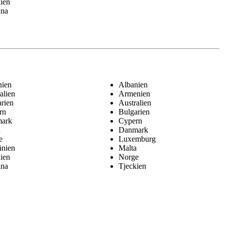
ien
ina
nien
Albanien
alien
Armenien
rien
Australien
rn
Bulgarien
ark
Cypern
a
Danmark
e
Luxemburg
nien
Malta
ien
Norge
ina
Tjeckien