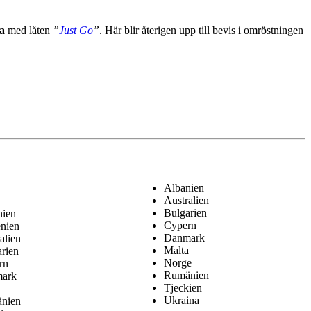
a
med låten
”
Just Go
”
. Här blir återigen upp till bevis i omröstningen
Albanien
Australien
Bulgarien
nien
Cypern
nien
Danmark
alien
Malta
rien
Norge
rn
Rumänien
ark
Tjeckien
a
Ukraina
nien