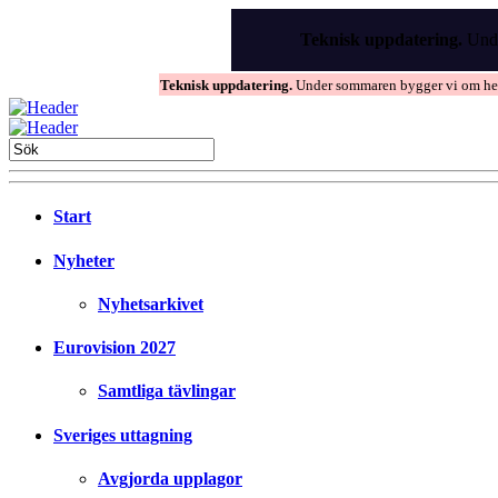
Skip
to
Teknisk uppdatering.
Unde
the
content
Teknisk uppdatering.
Under sommaren bygger vi om hems
Start
Nyheter
Nyhetsarkivet
Eurovision 2027
Samtliga tävlingar
Sveriges uttagning
Avgjorda upplagor