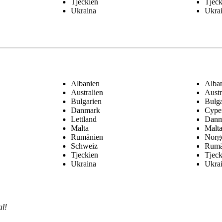
Tjeckien
Tjeck
Ukraina
Ukra
Albanien
Alba
Australien
Austr
Bulgarien
Bulga
Danmark
Cype
Lettland
Danm
Malta
Malt
Rumänien
Norg
Schweiz
Rumä
Tjeckien
Tjeck
Ukraina
Ukra
al!