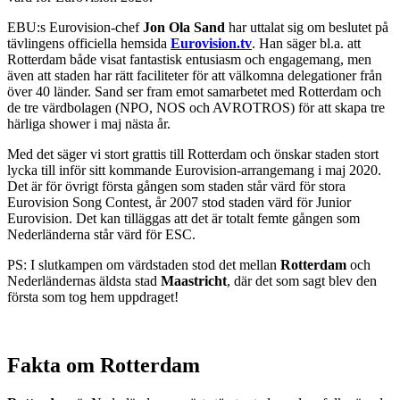
EBU:s Eurovision-chef
Jon Ola Sand
har uttalat sig om beslutet på
tävlingens officiella hemsida
Eurovision.tv
. Han säger bl.a. att
Rotterdam både visat fantastisk entusiasm och engagemang, men
även att staden har rätt faciliteter för att välkomna delegationer från
över 40 länder. Sand ser fram emot samarbetet med Rotterdam och
de tre värdbolagen (NPO, NOS och AVROTROS) för att skapa tre
härliga shower i maj nästa år.
Med det säger vi stort grattis till Rotterdam och önskar staden stort
lycka till inför sitt kommande Eurovision-arrangemang i maj 2020.
Det är för övrigt första gången som staden står värd för stora
Eurovision Song Contest, år 2007 stod staden värd för Junior
Eurovision. Det kan tilläggas att det är totalt femte gången som
Nederländerna står värd för ESC.
PS: I slutkampen om värdstaden stod det mellan
Rotterdam
och
Nederländernas äldsta stad
Maastricht
, där det som sagt blev den
första som tog hem uppdraget!
Fakta om Rotterdam