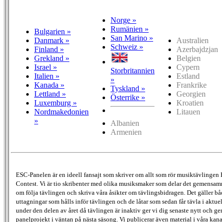
Norge »
Rumänien »
Bulgarien »
San Marino »
Danmark »
Australien
Schweiz »
Finland »
Azerbajdzjan
Grekland »
Belgien
Israel »
Cypern
Storbritannien
Italien »
Estland
»
Kanada »
Frankrike
Tyskland »
Lettland »
Georgien
Österrike »
Luxemburg »
Kroatien
Nordmakedonien
Litauen
»
Albanien
Armenien
ESC-Panelen är en ideell fansajt som skriver om allt som rör musiktävlingen
Contest. Vi är tio skribenter med olika musiksmaker som delar det gemensamma
om följa tävlingen och skriva våra åsikter om tävlingsbidragen. Det gäller bå
uttagningar som hålls inför tävlingen och de låtar som sedan får tävla i aktu
under den delen av året då tävlingen är inaktiv ger vi dig senaste nytt och g
panelprojekt i väntan på nästa säsong. Vi publicerar även material i våra kan