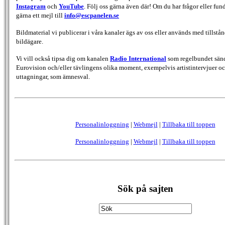
Instagram
och
YouTube
. Följ oss gärna även där! Om du har frågor eller fun
gärna ett mejl till
info@escpanelen.se
Bildmaterial vi publicerar i våra kanaler ägs av oss eller används med tillstån
bildägare.
Vi vill också tipsa dig om kanalen
Radio International
som regelbundet sän
Eurovision och/eller tävlingens olika moment, exempelvis artistintervjuer oc
uttagningar, som ämnesval.
Personalinloggning
|
Webmejl
|
Tillbaka till toppen
Personalinloggning
|
Webmejl
|
Tillbaka till toppen
Sök på sajten