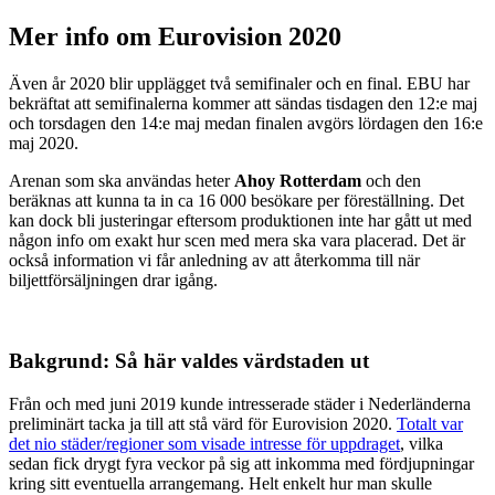
Mer info om Eurovision 2020
Även år 2020 blir upplägget två semifinaler och en final. EBU har
bekräftat att semifinalerna kommer att sändas tisdagen den 12:e maj
och torsdagen den 14:e maj medan finalen avgörs lördagen den 16:e
maj 2020.
Arenan som ska användas heter
Ahoy Rotterdam
och den
beräknas att kunna ta in ca 16 000 besökare per föreställning. Det
kan dock bli justeringar eftersom produktionen inte har gått ut med
någon info om exakt hur scen med mera ska vara placerad. Det är
också information vi får anledning av att återkomma till när
biljettförsäljningen drar igång.
Bakgrund: Så här valdes värdstaden ut
Från och med juni 2019 kunde intresserade städer i Nederländerna
preliminärt tacka ja till att stå värd för Eurovision 2020.
Totalt var
det nio städer/regioner som visade intresse för uppdraget
, vilka
sedan fick drygt fyra veckor på sig att inkomma med fördjupningar
kring sitt eventuella arrangemang. Helt enkelt hur man skulle