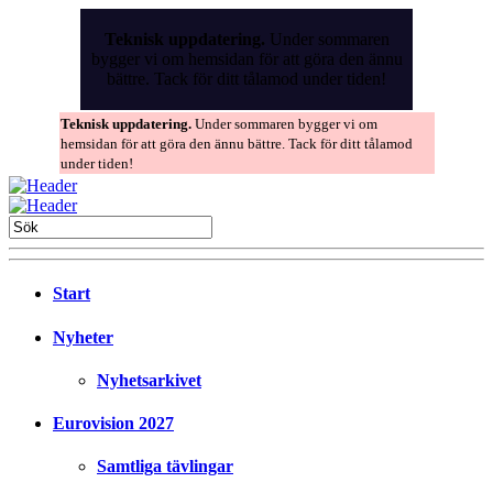
Skip
to
Teknisk uppdatering.
Under sommaren
the
bygger vi om hemsidan för att göra den ännu
content
bättre. Tack för ditt tålamod under tiden!
Teknisk uppdatering.
Under sommaren bygger vi om
hemsidan för att göra den ännu bättre. Tack för ditt tålamod
under tiden!
Start
Nyheter
Nyhetsarkivet
Eurovision 2027
Samtliga tävlingar