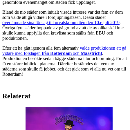
genomföra evenemanget om staden fick uppdraget.
Bland de nio städer som initialt visade intresse var det fem av dem
som valde att gå vidare i fördjupningsfasen. Dessa städer
överlämnade sina förslag till urvalskommittén den 10:e juli 2019
.
Övriga fyra städer hoppade av på grund av att de av olika skäl inte
skulle kunna uppfylla den kravlista som ställts från EBU och
produktionen.
Efter att ha gått igenom alla fem alternativ
valde produktionen att gå
vidare med förslagen från
Rotterdam
och
Maastricht
.
Produktionen besökte sedan bägge städerna i tur och ordning, för att
få en större inblick i planerna. Därefter bestämdes det vem av
städerna som skulle få jobbet, och det gick som vi alla nu vet om till
Rotterdam!
Relaterat