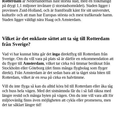
Rotterdam
är Nederländernas näst största stad, med en folkmängd
på drygt 1,1 miljoner invånare (i storstadsområdet). Staden ligger i
provinsen Zuid-Holland, och är framförallt känt för sitt universitet,
kulturliv och att man har Europas största och mest trafikerade hamn.
Staden ligger väldigt nära Haag och Amsterdam.
Vilket är det enklaste sättet att ta sig till Rotterdam
från Sverige?
Vad vi har kunnat hitta går det
inga
direktflyg till Rotterdam från
Sverige. Om du vill vara på plats så är därför en rekommendation att
du flyger till
Amsterdam
, vilket tar cirka två timmar beräknat från
Stockholm eller Göteborg (det finns många flygbolag som flyger
direkt). Från Amsterdam är det sedan bara att ta tåget sista biten till
Rotterdam, vilket är en resa på cirka en halvtimme.
Vill du inte flyga så kan du alltid köra bil till Rotterdam eller åka tåg
och buss hela vägen. Med det sistnämnda får du i så fall räkna med
längre restid och många byten på vägen. Om du inte vill vara allt för
miljöovänlig finns även möjligheten att cykla eller promenera, men
det tar såklart längre tid!