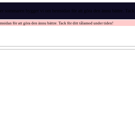
r sommaren bygger vi om hemsidan för att göra den ännu bättre. Tack f
idan för att göra den ännu bättre. Tack för ditt tålamod under tiden!