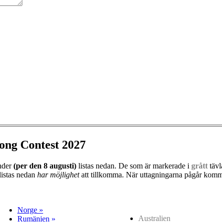
ong Contest 2027
änder
(per den
8 augusti)
listas nedan. De som är markerade i
grått
tävl
listas nedan
har möjlighet
att tillkomma. När uttagningarna pågår kommer
Norge »
Australien
Rumänien »