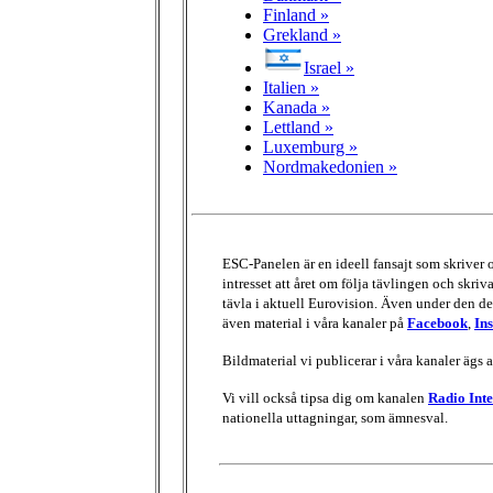
Finland »
Grekland »
Israel »
Italien »
Kanada »
Lettland »
Luxemburg »
Nordmakedonien »
ESC-Panelen är en ideell fansajt som skriver
intresset att året om följa tävlingen och skri
tävla i aktuell Eurovision. Även under den del
även material i våra kanaler på
Facebook
,
In
Bildmaterial vi publicerar i våra kanaler ägs 
Vi vill också tipsa dig om kanalen
Radio Inte
nationella uttagningar, som ämnesval.