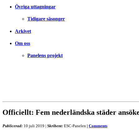
Övriga uttagningar
Tidigare säsonger
Arkivet
Om oss
Panelens projekt
Officiellt: Fem nederländska städer ansöke
Publicerad:
10 juli 2019
|
Skribent:
ESC-Panelen
|
Comments