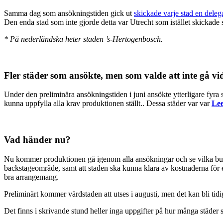
Samma dag som ansökningstiden gick ut
skickade varje stad en deleg
Den enda stad som inte gjorde detta var Utrecht som istället skickade s
* På nederländska heter staden ’s-Hertogenbosch.
Fler städer som ansökte, men som valde att inte gå v
Under den preliminära ansökningstiden i juni ansökte ytterligare fyra st
kunna uppfylla alla krav produktionen ställt.. Dessa städer var var
Le
Vad händer nu?
Nu kommer produktionen gå igenom alla ansökningar och se vilka bud s
backstageområde, samt att staden ska kunna klara av kostnaderna för et
bra arrangemang.
Preliminärt kommer värdstaden att utses i augusti, men det kan bli ti
Det finns i skrivande stund heller inga uppgifter på hur många städer s