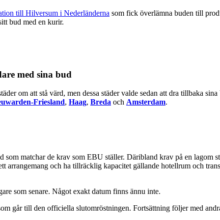
ation till Hilversum i Nederländerna
som fick överlämna buden till p
itt bud med en kurir.
idare med sina bud
äder om att stå värd, men dessa städer valde sedan att dra tillbaka sina 
euwarden-Friesland
,
Haag
,
Breda
och
Amsterdam
.
om matchar de krav som EBU ställer. Däribland krav på en lagom stor a
t arrangemang och ha tillräcklig kapacitet gällande hotellrum och transpo
digare som senare. Något exakt datum finns ännu inte.
om går till den officiella slutomröstningen. Fortsättning följer med andr