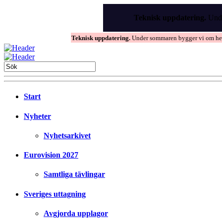
Skip
to
Teknisk uppdatering.
Unde
the
content
Teknisk uppdatering.
Under sommaren bygger vi om hems
Start
Nyheter
Nyhetsarkivet
Eurovision 2027
Samtliga tävlingar
Sveriges uttagning
Avgjorda upplagor