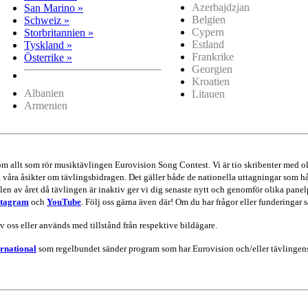
Azerbajdzjan
San Marino »
Belgien
Schweiz »
Cypern
Storbritannien »
Estland
Tyskland »
Frankrike
Österrike »
Georgien
Kroatien
Albanien
Litauen
Armenien
 om allt som rör musiktävlingen Eurovision Song Contest. Vi är tio skribenter me
va våra åsikter om tävlingsbidragen. Det gäller både de nationella uttagningar som hå
en av året då tävlingen är inaktiv ger vi dig senaste nytt och genomför olika panel
stagram
och
YouTube
. Följ oss gärna även där! Om du har frågor eller funderingar s
av oss eller används med tillstånd från respektive bildägare.
rnational
som regelbundet sänder program som har Eurovision och/eller tävlingens