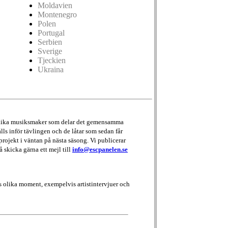
Moldavien
Montenegro
Polen
Portugal
Serbien
Sverige
Tjeckien
Ukraina
d olika musiksmaker som delar det gemensamma
lls inför tävlingen och de låtar som sedan får
projekt i väntan på nästa säsong. Vi publicerar
å skicka gärna ett mejl till
info@escpanelen.se
 olika moment, exempelvis artistintervjuer och