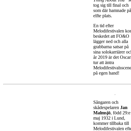
tog sig till final och
som där hamnade p
elfte plats.
En tid efter
Melodifestivalen k
beskedet att FO&O
lägger ned och alla
grabbarna satsar på
sina solokarriärer oc
år 2019 är det Oscar
tur att äntra
Melodifestivalsscen
på egen hand!
Sångaren och
skådespelaren
Jan
Malmsjö
, född 29:e
maj 1932 i Lund,
kommer tillbaka till
Melodifestivalen eft