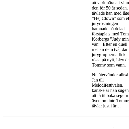
att varit nära att vin
den för 50 år sedan.
tävlade han med låt
”Hej Clown” som ef
juryröstningen
hamnade på delad
förstaplats med To
Körbergs ”Judy min
vän”. Efter en duell
mellan dem två, där
jurygrupperna fick
rösta på nytt, blev d
Tommy som vann.
Nu återvänder alltså
Jan till
Melodifestivalen,
kanske är han sugen
att få tillbaka segern
även om inte Tomm
tävlar just i år…