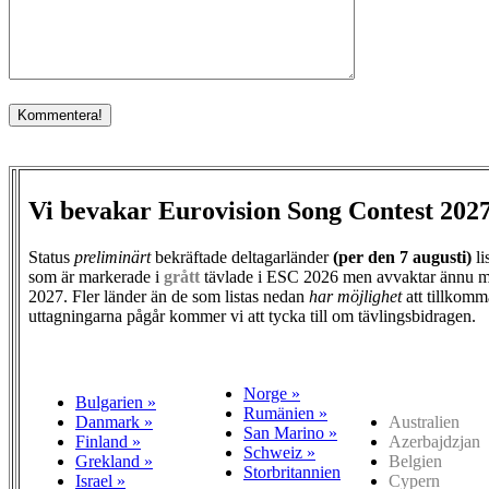
Vi bevakar Eurovision Song Contest 202
Status
preliminärt
bekräftade deltagarländer
(per den
7 augusti)
li
som är markerade i
grått
tävlade i ESC 2026 men avvaktar ännu m
2027. Fler länder än de som listas nedan
har möjlighet
att tillkomm
uttagningarna pågår kommer vi att tycka till om tävlingsbidragen.
Norge »
Bulgarien »
Rumänien »
Danmark »
Australien
San Marino »
Finland »
Azerbajdzjan
Schweiz »
Grekland »
Belgien
Storbritannien
Israel »
Cypern