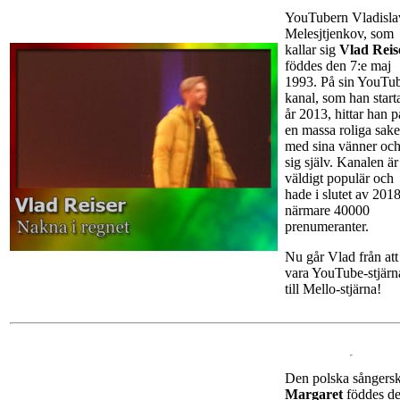
YouTubern Vladisla
Melesjtjenkov, som
kallar sig
Vlad Reis
föddes den 7:e maj
1993. På sin YouTu
kanal, som han start
år 2013, hittar han p
en massa roliga sake
med sina vänner oc
sig själv. Kanalen är
väldigt populär och
hade i slutet av 201
närmare 40000
prenumeranter.
Nu går Vlad från att
vara YouTube-stjärn
till Mello-stjärna!
Den polska sångers
Margaret
föddes d