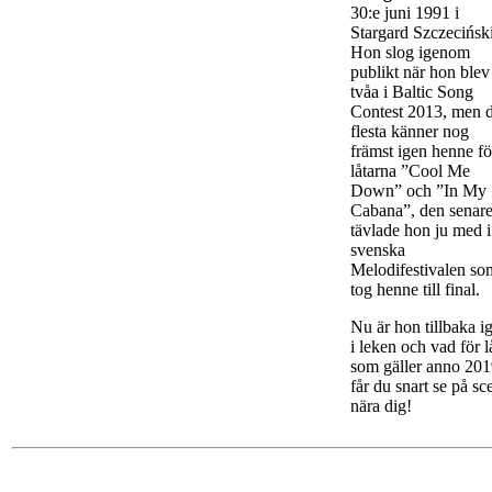
30:e juni 1991 i
Stargard Szczeciński
Hon slog igenom
publikt när hon blev
tvåa i Baltic Song
Contest 2013, men 
flesta känner nog
främst igen henne fö
låtarna ”Cool Me
Down” och ”In My
Cabana”, den senar
tävlade hon ju med i
svenska
Melodifestivalen so
tog henne till final.
Nu är hon tillbaka i
i leken och vad för l
som gäller anno 20
får du snart se på sc
nära dig!