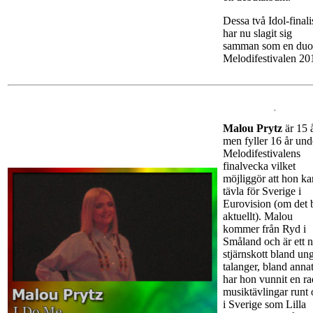
Dessa två Idol-finali
har nu slagit sig
samman som en duo
Melodifestivalen 20
Malou Prytz
är 15 
men fyller 16 år und
Melodifestivalens
finalvecka vilket
möjliggör att hon ka
tävla för Sverige i
Eurovision (om det b
aktuellt). Malou
kommer från Ryd i
Småland och är ett n
stjärnskott bland un
talanger, bland anna
har hon vunnit en ra
musiktävlingar runt
i Sverige som Lilla