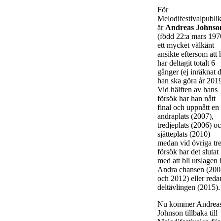
För
Melodifestivalpubli
är
Andreas Johnso
(född 22:a mars 197
ett mycket välkänt
ansikte eftersom att
har deltagit totalt 6
gånger (ej inräknat d
han ska göra år 2019
Vid hälften av hans
försök har han nått
final och uppnått en
andraplats (2007),
tredjeplats (2006) o
sjätteplats (2010)
medan vid övriga tr
försök har det slutat
med att bli utslagen 
Andra chansen (200
och 2012) eller reda
deltävlingen (2015).
Nu kommer Andrea
Johnson tillbaka till