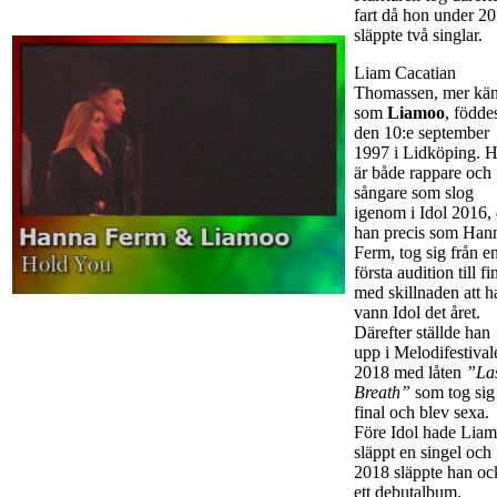
fart då hon under 2
släppte två singlar.
Liam Cacatian
Thomassen, mer kä
som
Liamoo
, födde
den 10:e september
1997 i Lidköping. 
är både rappare och
sångare som slog
igenom i Idol 2016, 
han precis som Han
Ferm, tog sig från e
första audition till fi
med skillnaden att h
vann Idol det året.
Därefter ställde han
upp i Melodifestival
2018 med låten
”La
Breath”
som tog sig t
final och blev sexa.
Före Idol hade Lia
släppt en singel och
2018 släppte han oc
ett debutalbum.