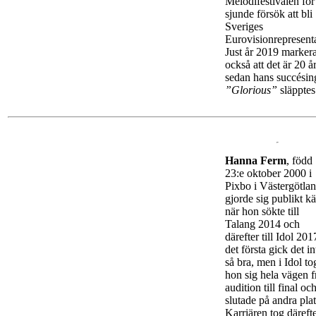
Melodifestivalen för 
sjunde försök att bli
Sveriges
Eurovisionrepresent
Just år 2019 marker
också att det är 20 å
sedan hans succésin
”Glorious”
släpptes
Hanna Ferm
, född
23:e oktober 2000 i
Pixbo i Västergötlan
gjorde sig publikt k
när hon sökte till
Talang 2014 och
därefter till Idol 201
det första gick det in
så bra, men i Idol to
hon sig hela vägen f
audition till final oc
slutade på andra plat
Karriären tog däreft