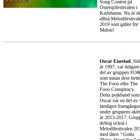
Song Contest på
Östersjöfestivalen i
Karlshamn. Nu är d
alltså Melodifestival
2019 som gäller för
Malou!
Oscar Enestad
, fö
år 1997, var tidigare
del av gruppen FO
som innan dess hett
The Fooo eller The
Fooo Conspiracy.
Detta pojkband som
Oscar var en del av 
tämligen framgångsr
under gruppens akti
år 2013-2017. Grup
deltog också i
Melodifestivalen 20
med låten
“Gotta
Thing About You”
s