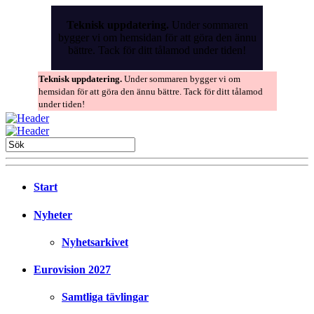
Skip
to
Teknisk uppdatering.
Under sommaren
the
bygger vi om hemsidan för att göra den ännu
content
bättre. Tack för ditt tålamod under tiden!
Teknisk uppdatering.
Under sommaren bygger vi om
hemsidan för att göra den ännu bättre. Tack för ditt tålamod
under tiden!
Start
Nyheter
Nyhetsarkivet
Eurovision 2027
Samtliga tävlingar