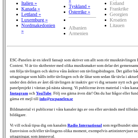
»
Italien »
Estland
Tyskland »
Kanada »
Frankrike
Österrike »
Lettland »
Georgien
Luxemburg »
Kroatien
Nordmakedonien
Litauen
Albanien
»
Armenien
ESC-Panelen är en ideell fansajt som skriver om allt som rör musiktävlingen
Contest. Vi är tio skribenter med olika musiksmaker som delar det gemensamma
om följa tävlingen och skriva våra åsikter om tävlingsbidragen. Det gäller bå
uttagningar som hålls inför tävlingen och de låtar som sedan får tävla i aktu
under den delen av året då tävlingen är inaktiv ger vi dig senaste nytt och g
panelprojekt i väntan på nästa säsong. Vi publicerar även material i våra kan
Instagram
och
YouTube
. Följ oss gärna även där! Om du har frågor eller fun
gärna ett mejl till
info@escpanelen.se
Bildmaterial vi publicerar i våra kanaler ägs av oss eller används med tillstån
bildägare.
Vi vill också tipsa dig om kanalen
Radio International
som regelbundet sän
Eurovision och/eller tävlingens olika moment, exempelvis artistintervjuer oc
uttagningar, som ämnesval.