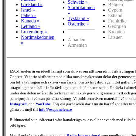
Schweiz »
Grekland »
Belgien
Storbritannien
Israel »
Cypern
»
Italien »
Estland
Tyskland »
Kanada »
Frankrike
Österrike »
Lettland »
Georgien
Luxemburg »
Kroatien
Nordmakedonien
Litauen
Albanien
»
Armenien
ESC-Panelen är en ideell fansajt som skriver om allt som rör musiktävlingen
Contest. Vi är tio skribenter med olika musiksmaker som delar det gemensamma
om följa tävlingen och skriva våra åsikter om tävlingsbidragen. Det gäller bå
uttagningar som hålls inför tävlingen och de låtar som sedan får tävla i aktu
under den delen av året då tävlingen är inaktiv ger vi dig senaste nytt och g
panelprojekt i väntan på nästa säsong. Vi publicerar även material i våra kan
Instagram
och
YouTube
. Följ oss gärna även där! Om du har frågor eller fun
gärna ett mejl till
info@escpanelen.se
Bildmaterial vi publicerar i våra kanaler ägs av oss eller används med tillstån
bildägare.
Vi vill också tipsa dig om kanalen
Radio International
som regelbundet sän