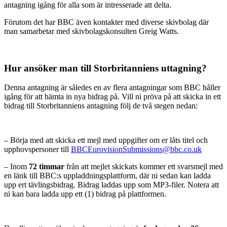
antagning igång för alla som är intresserade att delta.
Förutom det har BBC även kontakter med diverse skivbolag där
man samarbetar med skivbolagskonsulten Greig Watts.
Hur ansöker man till Storbritanniens uttagning?
Denna antagning är således en av flera antagningar som BBC håller
igång för att hämta in nya bidrag på. Vill ni pröva på att skicka in ett
bidrag till Storbritanniens antagning följ de två stegen nedan:
– Börja med att skicka ett mejl med uppgifter om er låts titel och
upphovspersoner till
BBCEurovisionSubmissions@bbc.co.uk
– Inom
72 timmar
från att mejlet skickats kommer ett svarsmejl med
en länk till BBC:s uppladdningsplattform, där ni sedan kan ladda
upp ert tävlingsbidrag. Bidrag laddas upp som MP3-filer. Notera att
ni kan bara ladda upp ett (1) bidrag på plattformen.