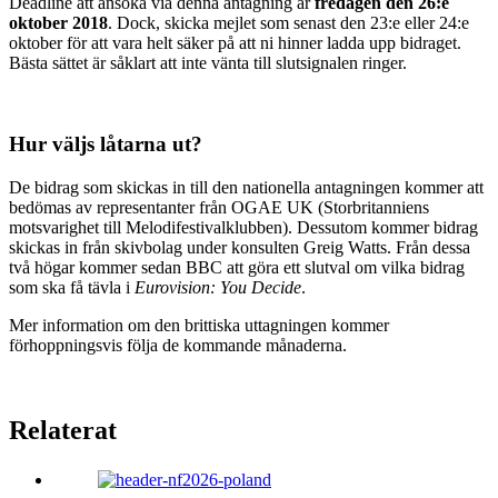
Deadline att ansöka via denna antagning är
fredagen den 26:e
oktober 2018
. Dock, skicka mejlet som senast den 23:e eller 24:e
oktober för att vara helt säker på att ni hinner ladda upp bidraget.
Bästa sättet är såklart att inte vänta till slutsignalen ringer.
Hur väljs låtarna ut?
De bidrag som skickas in till den nationella antagningen kommer att
bedömas av representanter från OGAE UK (Storbritanniens
motsvarighet till Melodifestivalklubben). Dessutom kommer bidrag
skickas in från skivbolag under konsulten Greig Watts. Från dessa
två högar kommer sedan BBC att göra ett slutval om vilka bidrag
som ska få tävla i
Eurovision: You Decide
.
Mer information om den brittiska uttagningen kommer
förhoppningsvis följa de kommande månaderna.
Relaterat