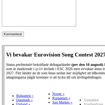
Vi bevakar Eurovision Song Contest 202
Status
preliminärt
bekräftade deltagarländer
(per den
10 augusti)
l
som är markerade i
grått
tävlade i ESC 2026 men avvaktar ännu m
2027. Fler länder än de som listas nedan
har möjlighet
att tillkomm
uttagningarna pågår kommer vi att tycka till om tävlingsbidragen.
Norge »
Bulgarien »
Rumänien »
Danmark »
Australien
San Marino »
Finland »
Azerbajdzjan