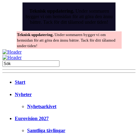
Skip
to
Teknisk uppdatering.
Under sommaren
the
bygger vi om hemsidan för att göra den ännu
content
bättre. Tack för ditt tålamod under tiden!
Teknisk uppdatering.
Under sommaren bygger vi om
hemsidan för att göra den ännu bättre. Tack för ditt tålamod
under tiden!
Start
Nyheter
Nyhetsarkivet
Eurovision 2027
Samtliga tävlingar