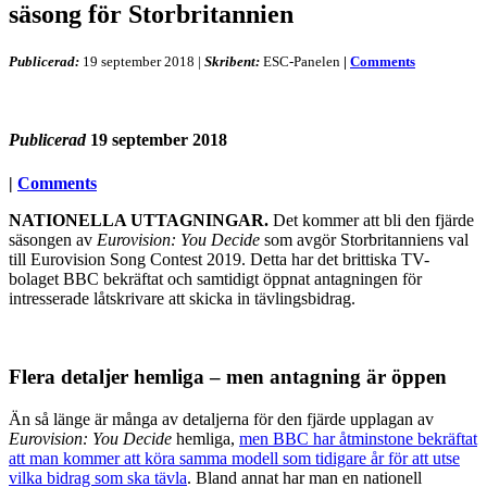
säsong för Storbritannien
Publicerad:
19 september 2018
|
Skribent:
ESC-Panelen
|
Comments
Publicerad
19 september 2018
|
Comments
NATIONELLA UTTAGNINGAR.
Det kommer att bli den fjärde
säsongen av
Eurovision: You Decide
som avgör Storbritanniens val
till Eurovision Song Contest 2019. Detta har det brittiska TV-
bolaget BBC bekräftat och samtidigt öppnat antagningen för
intresserade låtskrivare att skicka in tävlingsbidrag.
Flera detaljer hemliga – men antagning är öppen
Än så länge är många av detaljerna för den fjärde upplagan av
Eurovision: You Decide
hemliga,
men BBC har åtminstone bekräftat
att man kommer att köra samma modell som tidigare år för att utse
vilka bidrag som ska tävla
. Bland annat har man en nationell