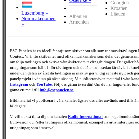
Österrike »
Georgien
Kroatien
Luxemburg »
Litauen
Albanien
Nordmakedonien
Armenien
»
ESC-Panelen är en ideell fansajt som skriver om allt som rör musiktävlingen
Contest. Vi är tio skribenter med olika musiksmaker som delar det gemensamma
om följa tävlingen och skriva våra åsikter om tävlingsbidragen. Det gäller bå
uttagningar som hålls inför tävlingen och de låtar som sedan får tävla i aktu
under den delen av året då tävlingen är inaktiv ger vi dig senaste nytt och g
panelprojekt i väntan på nästa säsong. Vi publicerar även material i våra kan
Instagram
och
YouTube
. Följ oss gärna även där! Om du har frågor eller fun
gärna ett mejl till
info@escpanelen.se
Bildmaterial vi publicerar i våra kanaler ägs av oss eller används med tillstån
bildägare.
Vi vill också tipsa dig om kanalen
Radio International
som regelbundet sän
Eurovision och/eller tävlingens olika moment, exempelvis artistintervjuer oc
uttagningar, som ämnesval.