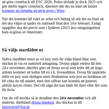
att göra comeback till ESC 2026. Polen tävlade ju dock 2025 och
gör därför ingen comeback, däremot står det nu klart att landet
kommer att fortsätta att tävla även i Wien
.
När det kommer till valet av artist och bidrag så står det nu klart att
det ska väljas ut under en nationell final den 14:e februari. Enligt
uppgifter ska det precis som i fjolårets (2025 års) uttagningsfinal
bara avgöras av tittarröster.
Så väljs startfältet ut
Själva startfältet utses av en jury som får välja bland låtar som
skickas in via en nationell antagning. Denna pågår endast till den
24:e november, därefter görs ett första urval som leder till att tjugo
artister kommer att kallas till en s.k. liveaudition. Dessa får uppträda
inför en jury som slutligen utser finalisterna som just nu beräknas att
bli cirka tio till antalet, men den siffran kan komma att justeras
utifrån juryns röster. Det vill säga det kan både bli färre eller fler som
får tävla.
Om du vill ansöka så är deadline den
24:e november
och allt
material, däribland
denna blankett
, ska skickas in till
eurowizja@tvp.pl