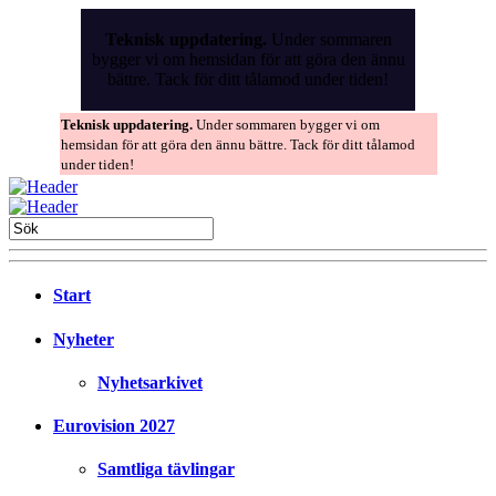
Skip
to
Teknisk uppdatering.
Under sommaren
the
bygger vi om hemsidan för att göra den ännu
content
bättre. Tack för ditt tålamod under tiden!
Teknisk uppdatering.
Under sommaren bygger vi om
hemsidan för att göra den ännu bättre. Tack för ditt tålamod
under tiden!
Start
Nyheter
Nyhetsarkivet
Eurovision 2027
Samtliga tävlingar