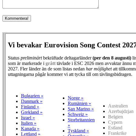
Vi bevakar Eurovision Song Contest 202
Status
preliminärt
bekräftade deltagarländer
(per den
8 augusti)
li
som är markerade i
grått
tävlade i ESC 2026 men avvaktar ännu m
2027. Fler länder än de som listas nedan
har möjlighet
att tillkomm
uttagningarna pågår kommer vi att tycka till om tävlingsbidragen.
Bulgarien »
Norge »
Danmark »
Rumänien »
Australien
Finland »
San Marino »
Azerbajdzjan
Grekland »
Schweiz »
Belgien
Israel »
Storbritannien
Cypern
Italien »
»
Estland
Kanada »
Tyskland »
Frankrike
Lettland »