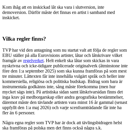
Kom ihåg att en inskickad låt ska vara i slutversion, inte
demoversion. Därför måste det finnas en artist i samband med
inskicket.
Vilka regler finns?
TVP har vid den antagning som nu startat valt att följa de regler som
EBU ställer på alla Eurovisions artister, låtar och låtskrivare vilket
framgår av
regelverket
. Helt enkelt ska låtar som skickas in vara
nyskrivna och icke-tidigare publicerade originalverk (åtminstone inte
före den 1:a september 2025) som ska kunna framföras på som mest
tre minuter. Låttexten får inte innehålla vulgärt språk och heller inte
kommersiella, religiösa och politiska budskap. Bidrag som bara är
instrumentala godkänns inte, sång måste förekomma (men hur
mycket sägs inte). På artistiska sidan samt låtskrivarsidan finns det
inga krav på medborgarskap eller andra geografiska bestämmelser,
däremot måste den tävlande artisten vara minst 16 år gammal (senast
uppfyllt den 1:a maj 2026) och varje scenframträdande får inte ha
fler än 6 personer.
Några egna regler som TVP har är dock att tävlingsbidragen helst
ska framföras på polska men det finns också några s.k.