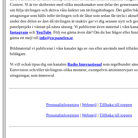
Contest. Vi är tio skribenter med olika musiksmaker som delar det gemensamma
om följa tävlingen och skriva våra åsikter om tävlingsbidragen. Det gäller bå
uttagningar som hålls inför tävlingen och de låtar som sedan får tävla i aktu
under den delen av året då tävlingen är inaktiv ger vi dig senaste nytt och g
panelprojekt i väntan på nästa säsong. Vi publicerar även material i våra kan
Instagram
och
YouTube
. Följ oss gärna även där! Om du har frågor eller fun
gärna ett mejl till
info@escpanelen.se
Bildmaterial vi publicerar i våra kanaler ägs av oss eller används med tillstån
bildägare.
Vi vill också tipsa dig om kanalen
Radio International
som regelbundet sän
Eurovision och/eller tävlingens olika moment, exempelvis artistintervjuer oc
uttagningar, som ämnesval.
Personalinloggning
|
Webmejl
|
Tillbaka till toppen
Personalinloggning
|
Webmejl
|
Tillbaka till toppen