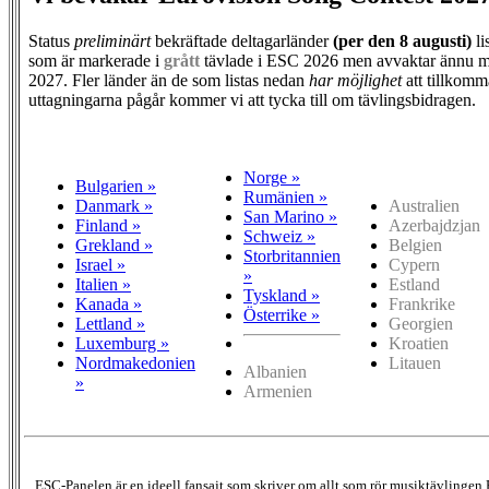
Status
preliminärt
bekräftade deltagarländer
(per den
8 augusti)
li
som är markerade i
grått
tävlade i ESC 2026 men avvaktar ännu m
2027. Fler länder än de som listas nedan
har möjlighet
att tillkomm
uttagningarna pågår kommer vi att tycka till om tävlingsbidragen.
Norge »
Bulgarien »
Rumänien »
Danmark »
Australien
San Marino »
Finland »
Azerbajdzjan
Schweiz »
Grekland »
Belgien
Storbritannien
Israel »
Cypern
»
Italien »
Estland
Tyskland »
Kanada »
Frankrike
Österrike »
Lettland »
Georgien
Luxemburg »
Kroatien
Nordmakedonien
Litauen
Albanien
»
Armenien
ESC-Panelen är en ideell fansajt som skriver om allt som rör musiktävlingen