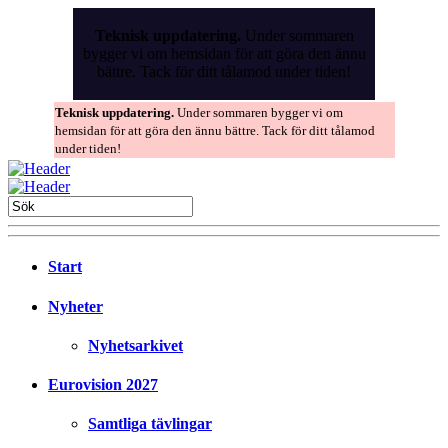
Skip
to
Teknisk uppdatering.
Under sommaren
the
bygger vi om hemsidan för att göra den ännu
content
bättre. Tack för ditt tålamod under tiden!
Teknisk uppdatering.
Under sommaren bygger vi om
hemsidan för att göra den ännu bättre. Tack för ditt tålamod
under tiden!
Start
Nyheter
Nyhetsarkivet
Eurovision 2027
Samtliga tävlingar