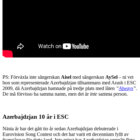
PS: Förväxla inte sångerskan
Aisel
med sångerskan
AySel
– ni vet
hon som representerade Azerbajdzjan tillsammans med Arash i ESC
2009, då Azerbajdzjan hamnade på tredje plats med låten
”
Always
”.
De må förvisso ha samma namn, men det är
inte
samma person.
Azerbajdzjan 10 år i ESC
Nästa år har det gått tio år sedan Azerbajdzjan debuterade i
Eurovision Song Contest och det har varit ett decennium fyllt av
framgångar för detta land. Inte minst har Azerbajdzjan uppnått flera