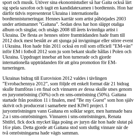
sport och musik. Utöver sina ekonomistudier så har Gaita också lärt
sig spela saxofon och tagit en kandidatexamen i bordtennis. Hon har
därför tidvis representerat Ukraina i internationella
bordtennisturneringar. Hennes karriär som artist påbörjades 2003
under artistnamnet ”Gaitana”. Sedan dess har hon släppt otaliga
album och singlar, och utsågs 2008 till årets kvinnliga artist i
Ukraina. De flesta av hennes större framträdanden hade fram till
2012 dock mest bestått av att sjunga på invigningar eller större event
i Ukraina. Hon hade från 2011 också en roll som officiell ”EM-vän”
inför EM i fotboll 2012 som ju som bekant skulle hållas i Polen och
Ukraina. Uppdraget innebar att hon turnerade och gjorde
internationella uppträdanden för att göra promotion för EM-
turneringen.
Ukrainas bidrag till Eurovision 2012 valdes i tävlingen
”Evrobachennya 2012”, som följde ett enkelt format där 21 bidrag
skulle framföras i en final och vinnaren av dessa skulle utses genom
en juryomröstning (50%) och en sms-omröstning (50%). Gaitana
startade från position 11 i finalen, med ”Be my Guest” som hon själv
skrivit och producerat i samarbete med KIWI project. I
juryomröstningen vann Gaitana en solklar seger, men hamnade bara
2:a i sms-omröstningen. Vinnaren i sms-omröstningen, Renata
Shtifel, fick dock mycket låga poäng av juryn där hon hade slutat på
16:e plats. Detta gjorde att Gaitana stod som slutlig vinnare när de
två omröstningarna hade vägts samman.