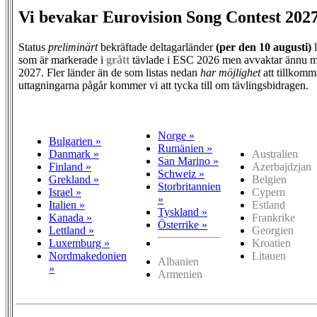
Vi bevakar Eurovision Song Contest 202
Status
preliminärt
bekräftade deltagarländer
(per den
10 augusti)
l
som är markerade i
grått
tävlade i ESC 2026 men avvaktar ännu m
2027. Fler länder än de som listas nedan
har möjlighet
att tillkomm
uttagningarna pågår kommer vi att tycka till om tävlingsbidragen.
Norge »
Bulgarien »
Rumänien »
Danmark »
Australien
San Marino »
Finland »
Azerbajdzjan
Schweiz »
Grekland »
Belgien
Storbritannien
Israel »
Cypern
»
Italien »
Estland
Tyskland »
Kanada »
Frankrike
Österrike »
Lettland »
Georgien
Luxemburg »
Kroatien
Nordmakedonien
Litauen
Albanien
»
Armenien