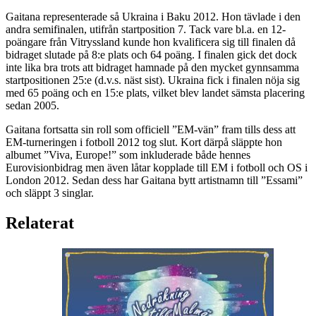
Gaitana representerade så Ukraina i Baku 2012. Hon tävlade i den
andra semifinalen, utifrån startposition 7. Tack vare bl.a. en 12-
poängare från Vitryssland kunde hon kvalificera sig till finalen då
bidraget slutade på 8:e plats och 64 poäng. I finalen gick det dock
inte lika bra trots att bidraget hamnade på den mycket gynnsamma
startpositionen 25:e (d.v.s. näst sist). Ukraina fick i finalen nöja sig
med 65 poäng och en 15:e plats, vilket blev landet sämsta placering
sedan 2005.
Gaitana fortsatta sin roll som officiell ”EM-vän” fram tills dess att
EM-turneringen i fotboll 2012 tog slut. Kort därpå släppte hon
albumet ”Viva, Europe!” som inkluderade både hennes
Eurovisionbidrag men även låtar kopplade till EM i fotboll och OS i
London 2012. Sedan dess har Gaitana bytt artistnamn till ”Essami”
och släppt 3 singlar.
Relaterat