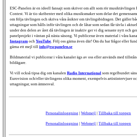
ESC-Panelen är en ideell fansajt som skriver om allt som rör musiktävlingen
Contest. Vi är tio skribenter med olika musiksmaker som delar det gemensamma
om följa tävlingen och skriva våra åsikter om tävlingsbidragen. Det gäller bå
uttagningar som hålls inför tävlingen och de låtar som sedan får tävla i aktu
under den delen av året då tävlingen är inaktiv ger vi dig senaste nytt och g
panelprojekt i väntan på nästa säsong. Vi publicerar även material i våra kan
Instagram
och
YouTube
. Följ oss gärna även där! Om du har frågor eller fun
gärna ett mejl till
info@escpanelen.se
Bildmaterial vi publicerar i våra kanaler ägs av oss eller används med tillstån
bildägare.
Vi vill också tipsa dig om kanalen
Radio International
som regelbundet sän
Eurovision och/eller tävlingens olika moment, exempelvis artistintervjuer oc
uttagningar, som ämnesval.
Personalinloggning
|
Webmejl
|
Tillbaka till toppen
Personalinloggning
|
Webmejl
|
Tillbaka till toppen