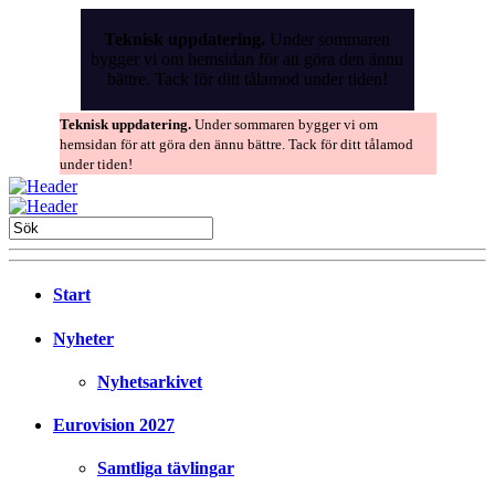
Skip
to
Teknisk uppdatering.
Under sommaren
the
bygger vi om hemsidan för att göra den ännu
content
bättre. Tack för ditt tålamod under tiden!
Teknisk uppdatering.
Under sommaren bygger vi om
hemsidan för att göra den ännu bättre. Tack för ditt tålamod
under tiden!
Start
Nyheter
Nyhetsarkivet
Eurovision 2027
Samtliga tävlingar