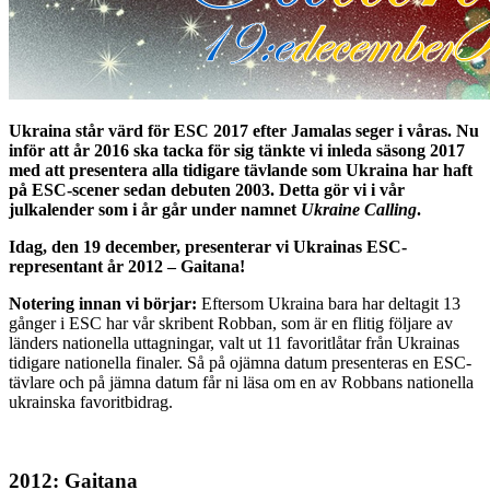
Ukraina står värd för ESC 2017 efter Jamalas seger i våras. Nu
inför att år 2016 ska tacka för sig tänkte vi inleda säsong 2017
med att presentera alla tidigare tävlande som Ukraina har haft
på ESC-scener sedan debuten 2003. Detta gör vi i vår
julkalender som i år går under namnet
Ukraine Calling
.
Idag, den 19 december, presenterar vi Ukrainas ESC-
representant år 2012 – Gaitana!
Notering innan vi börjar:
Eftersom Ukraina bara har deltagit 13
gånger i ESC har vår skribent Robban, som är en flitig följare av
länders nationella uttagningar, valt ut 11 favoritlåtar från Ukrainas
tidigare nationella finaler. Så på ojämna datum presenteras en ESC-
tävlare och på jämna datum får ni läsa om en av Robbans nationella
ukrainska favoritbidrag.
2012: Gaitana