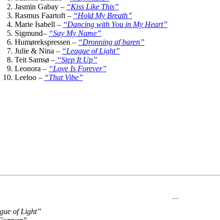
Jasmin Gabay –
“Kiss Like This”
Rasmus Faartoft –
“Hold My Breath”
Marie Isabell –
“Dancing with You in My Heart”
Sigmund–
“Say My Name”
Humørekspressen –
“Dronning af baren”
Julie & Nina –
“League of Light”
Teit Samsø –
“Step It Up”
Leonora –
“Love Is Forever”
Leeloo –
“That Vibe”
gue of Light”