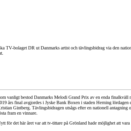
ka TV-bolaget DR ut Danmarks artist och tävlingsbidrag via den natio
t.
om vanligt bestod Danmarks Melodi Grand Prix av en enda finalkväll m
019 års final avgjordes i Jyske Bank Boxen i staden Herning lördagen
ristian Gintberg. Tävlingsbidragen utsågs efter en nationell antagning o
östa fram en vinnare.
ytt för det här året var att tv-tittare på Grönland hade möjlighet att va