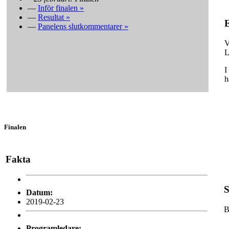
—
Inför finalen »
—
Resultat »
E
—
Panelens slutkommentarer »
V
L
I
h
Finalen
Fakta
S
Datum:
2019-02-23
B
Programledare: