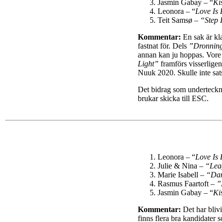
Jasmin Gabay – “
Ki
Leonora – “
Love Is
Teit Samsø –
“Step 
Kommentar:
En sak är kla
fastnat för. Dels
”Dronning
annan kan ju hoppas. Vore 
Light”
framförs visserlige
Nuuk 2020. Skulle inte sa
Det bidrag som underteckn
brukar skicka till ESC.
Leonora – “
Love Is
Julie & Nina –
“Lea
Marie Isabell –
“Dan
Rasmus Faartoft –
”
Jasmin Gabay – “
Ki
Kommentar:
Det har blivi
finns flera bra kandidater 