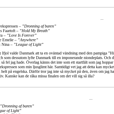
ekspressen –
”Dronning af baren”
 Faartoft –
”Hold My Breath”
ra –
”Love Is Forever”
e Emelie –
”Anywhere”
& Nina –
”League of Light”
:
Ifjol valde Danmark att ta en oväntad vändning med den pampiga ”Hi
 och som dessutom lyfte Danmark till en imponerande niondeplats. Och då
 så fel jag hade. Överlag känns det inte som ett startfält som jag hoppar u
kspressen som min ljusglimt här. Samtidigt vet jag att detta kan mycket v
ält helt på engelska. Därför tror jag inte så mycket på den, även om jag 
tiv. Kanske kan de råka missa finalen om det vill sig så illa?
”Dronning af baren”
gue of Light”