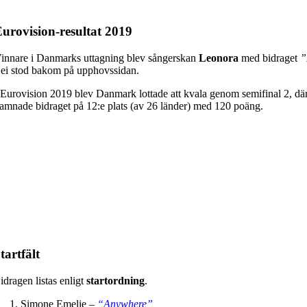
urovision-resultat 2019
innare i Danmarks uttagning blev sångerskan
Leonora
med bidraget
”
ei stod bakom på upphovssidan.
 Eurovision 2019 blev Danmark lottade att kvala genom semifinal 2, där d
amnade bidraget på 12:e plats (av 26 länder) med 120 poäng.
tartfält
idragen listas enligt
startordning
.
Simone Emelie –
“Anywhere”