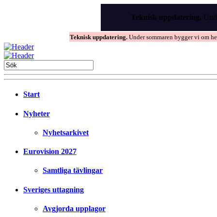
Skip
to
Teknisk uppdatering.
Unde
the
content
Teknisk uppdatering.
Under sommaren bygger vi om hems
Start
Nyheter
Nyhetsarkivet
Eurovision 2027
Samtliga tävlingar
Sveriges uttagning
Avgjorda upplagor