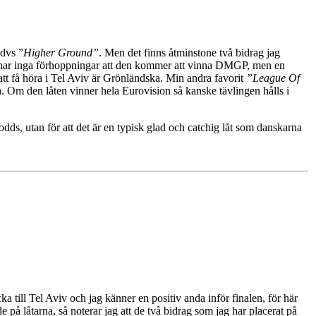
 dvs ”
Higher Ground”
. Men det finns åtminstone två bidrag jag
Jag har inga förhoppningar att den kommer att vinna DMGP, men en
tt få höra i Tel Aviv är Grönländska. Min andra favorit
”League Of
. Om den låten vinner hela Eurovision så kanske tävlingen hålls i
t odds, utan för att det är en typisk glad och catchig låt som danskarna
a till Tel Aviv och jag känner en positiv anda inför finalen, för här
 på låtarna, så noterar jag att de två bidrag som jag har placerat på