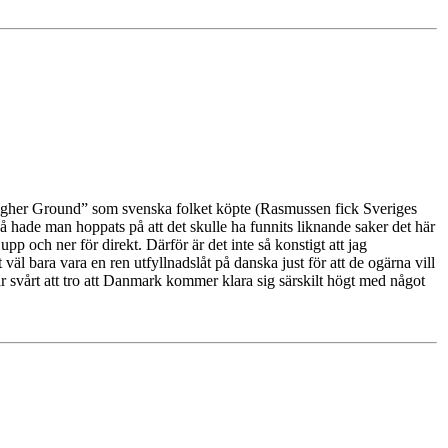
gher Ground” som svenska folket köpte (Rasmussen fick Sveriges
 hade man hoppats på att det skulle ha funnits liknande saker det här
pp och ner för direkt. Därför är det inte så konstigt att jag
äl bara vara en ren utfyllnadslåt på danska just för att de ogärna vill
har svårt att tro att Danmark kommer klara sig särskilt högt med något