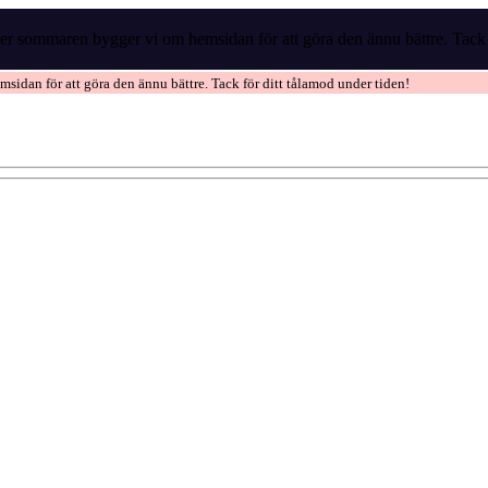
r sommaren bygger vi om hemsidan för att göra den ännu bättre. Tack f
idan för att göra den ännu bättre. Tack för ditt tålamod under tiden!