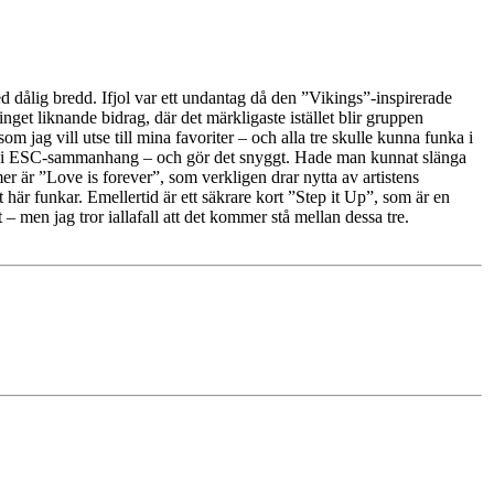
ålig bredd. Ifjol var ett undantag då den ”Vikings”-inspirerade
nget liknande bidrag, där det märkligaste istället blir gruppen
m jag vill utse till mina favoriter – och alla tre skulle kunna funka i
en i ESC-sammanhang – och gör det snyggt. Hade man kunnat slänga
mer är ”Love is forever”, som verkligen drar nytta av artistens
t här funkar. Emellertid är ett säkrare kort ”Step it Up”, som är en
men jag tror iallafall att det kommer stå mellan dessa tre.