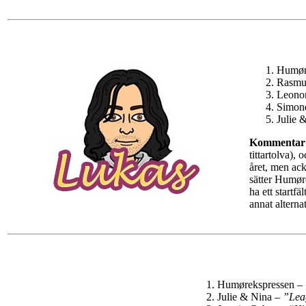
Humør
Rasmus
Leono
Simon
Julie 
Kommentar
tittartolva),
året, men ack
sätter Humøre
ha ett startf
annat alterna
Humørekspressen –
Julie & Nina –
”Lea