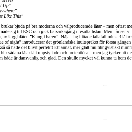
 Forever”
It Up”
nywhere”
ss Like This”
ukar bjuda på bra moderna och välproducerade låtar – men oftast med d
ade sig till ESC och gick bärsärkagång i resultatlistan. Men i år ser vi i
v Ugglalåten ”Kung i baren”. Nåja. Jag hittade iallafall minst 3 låtar so
 of night” introducerar det grönländska inuitspråket för första gång
så så hade det blivit perfekt! Ett annat, mer glatt multilingvistiskt num
lir sådana låtar lätt uppstyltade och pretentiösa – men jag tycker att de
 både är dansvänlig och glad. Den skulle mycket väl kunna ta hem det – 