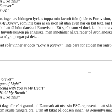
ss Like This”
 Forever”
It Up”
r, ingen av bidragen lyckas toppa min favorit från fjolårets Eurovision,
 Af Baren”
, som inte bara är en skön låt utan även har en kul text. 
kul att få höra danska i Eurovision. Ett språk som vi dock kan komma a
n huvudsakligen på engelska, men innehåller några rader på grönländska
tsa några pengar på det…
ad spår vinner är dock ”
Love is forever”
. Inte bara för att den har lägs
 Forever”
gue of Light”
cing with You in My Heart”
Hold My Breath”
ss Like This”
t dags för vårt grannland Danmark att utse sin ESC-representant att skick
som skulle fungera bra. Utan att kikat på oddsen innan jag genomlyssnade