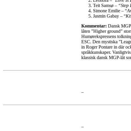
Leonora – “
Love Is
Teit Samsø –
“Step 
Simone Emilie – “
A
Jasmin Gabay – “
Ki
Kommentar:
Dansk MGP br
låten ”Higher ground” storm
Humørekspressens tolkning a
ESC. Den mystiska ”League
in Roger Pontare in där ock
språkkunskaper. Vanligtvis b
klassisk dansk MGP-låt som
–
–