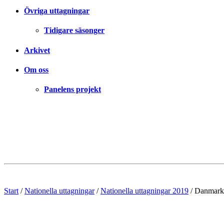
Övriga uttagningar
Tidigare säsonger
Arkivet
Om oss
Panelens projekt
Start
/
Nationella uttagningar
/
Nationella uttagningar 2019
/
Danmark 