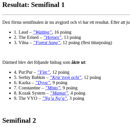
Resultat: Semifinal 1
Den första semifinalen är nu avgjord och vi har ett resultat. Efter att j
1. Laud –
”Waiting”
, 16 poäng
2. The Erised –
”Heroes”
, 13 poäng
3. Vilna –
”Forest Song”
, 12 poäng (flest tittarpoäng)
Därmed blev det följande bidrag som
åkte ut
:
4. Pur:Pur –
”Fire”
, 12 poäng
5. Serhiy Babkin –
”Kriz’ tvoji ochi”
, 12 poäng
6. Kazka –
”Dyva”
, 9 poäng
7. Constantine –
”Misto”
, 9 poäng
8. Kozak System –
”Mamai”
, 4 poäng
9. The VYO –
”Ng’a Ng’a”
, 3 poäng
Semifinal 2