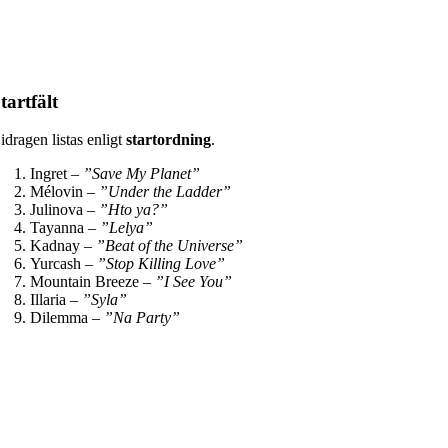
tartfält
idragen listas enligt
startordning
.
Ingret –
”Save My Planet”
Mélovin –
”Under the Ladder”
Julinova –
”Hto ya?”
Tayanna –
”Lelya”
Kadnay –
”Beat of the Universe”
Yurcash –
”Stop Killing Love”
Mountain Breeze –
”I See You”
Illaria –
”Syla”
Dilemma –
”Na Party”