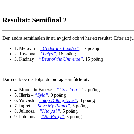
Resultat: Semifinal 2
Den andra semifinalen är nu avgjord och vi har ett resultat. Efter att j
1. Mélovin –
”Under the Ladder”
, 17 poäng
2. Tayanna –
”Lelya”
, 16 poäng
3. Kadnay –
”Beat of the Universe”
, 15 poäng
Därmed blev det följande bidrag som
åkte ut
:
4. Mountain Breeze –
”I See You”
, 12 poäng
5. Illaria –
”Syla”
, 9 poäng
6. Yurcash –
”Stop Killing Love”
, 8 poäng
7. Ingret –
”Save My Planet”
, 5 poäng
8. Julinoza –
”Hto ya?”
, 5 poäng
9. Dilemma –
”Na Party”
, 3 poäng