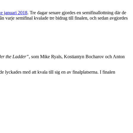
:e januari 2018
. Tre dagar senare gjordes en semifinallottning där de
rån varje semifinal kvalade tre bidrag till finalen, och sedan avgjordes
er the Ladder”
, som Mike Ryals, Kostiantyn Bocharov och Anton
 lyckades med att kvala till sig en av finalplatserna. I finalen