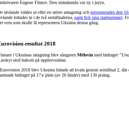
åtskrivaren Eugene Filatov. Den sistnämnda var ny i juryn.
e tävlande valdes ut efter en större antagning och
presenterades den 16
ävlande lottades in i de två semifinalerna,
samt fick sina startnummer
. F
et vem som skulle få representera Ukraina denna gång.
urovision-resultat 2018
innare i Ukrainas uttagning blev sångaren
Mélovin
med bidraget
”Und
arskyi stod bakom på upphovssidan.
 Eurovision 2018 blev Ukraina lottade att kvala genom semifinal 2, där de
amnade bidraget på 17:e plats (av 26 länder) med 130 poäng.