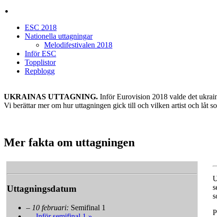
ESC 2018
Nationella uttagningar
Melodifestivalen 2018
Inför ESC
Topplistor
Repblogg
UKRAINAS UTTAGNING.
Inför Eurovision 2018 valde det ukrai
Vi berättar mer om hur uttagningen gick till och vilken artist och låt s
Mer fakta om uttagningen
U
s
Uttagningsdatum
s
–
10 februari:
Semifinal 1
P
—
Inför semifinal 1 »