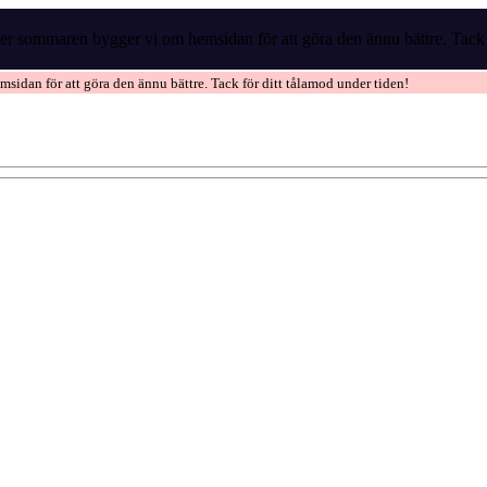
r sommaren bygger vi om hemsidan för att göra den ännu bättre. Tack f
idan för att göra den ännu bättre. Tack för ditt tålamod under tiden!