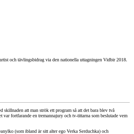
st och tävlingsbidrag via den nationella uttagningen Vidbir 2018.
d skillnaden att man strök ett program så att det bara blev två
et var fortfarande en tremannajury och tv-tittarna som beslutade vem
nylko (som ibland är sitt alter ego Verka Serduchka) och