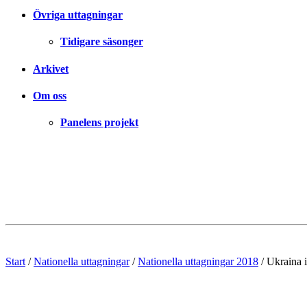
Övriga uttagningar
Tidigare säsonger
Arkivet
Om oss
Panelens projekt
Start
/
Nationella uttagningar
/
Nationella uttagningar 2018
/
Ukraina 