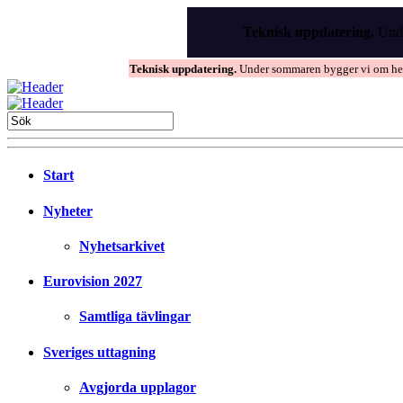
Skip
to
Teknisk uppdatering.
Unde
the
content
Teknisk uppdatering.
Under sommaren bygger vi om hems
Start
Nyheter
Nyhetsarkivet
Eurovision 2027
Samtliga tävlingar
Sveriges uttagning
Avgjorda upplagor