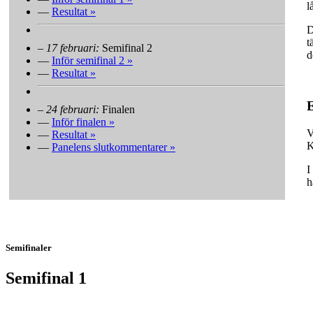
l
—
Resultat »
D
t
–
17 februari:
Semifinal 2
d
—
Inför semifinal 2 »
—
Resultat »
E
–
24 februari:
Finalen
—
Inför finalen »
V
—
Resultat »
K
—
Panelens slutkommentarer »
I
h
Semifinaler
Semifinal 1