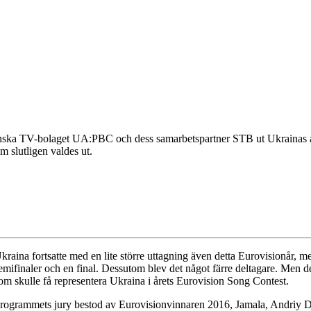
nska TV-bolaget UA:PBC och dess samarbetspartner STB ut Ukrainas arti
om slutligen valdes ut.
kraina fortsatte med en lite större uttagning även detta Eurovisionår, me
emifinaler och en final. Dessutom blev det något färre deltagare. Men d
om skulle få representera Ukraina i årets Eurovision Song Contest.
rogrammets jury bestod av Eurovisionvinnaren 2016, Jamala, Andriy Da