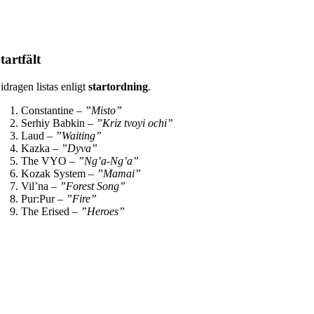
tartfält
idragen listas enligt
startordning
.
Сonstantine –
”Misto”
Serhiy Babkin –
”Kriz tvoyi ochi”
Laud –
”Waiting”
Kazka –
”Dyva”
The VYO –
”Ng’a-Ng’a”
Kozak System –
”Mamai”
Vil’na –
”Forest Song”
Pur:Pur –
”Fire”
The Erised –
”Heroes”