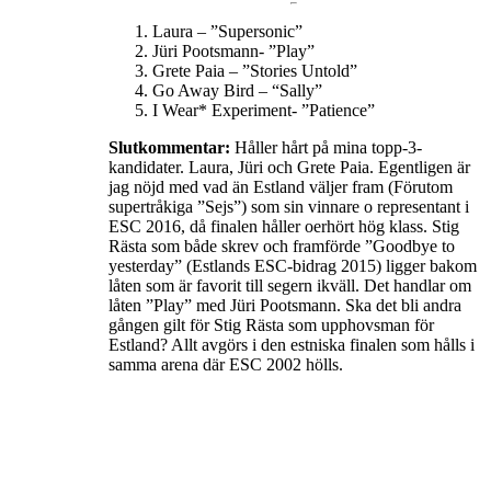
Laura – ”Supersonic”
Jüri Pootsmann- ”Play”
Grete Paia – ”Stories Untold”
Go Away Bird – “Sally”
I Wear* Experiment- ”Patience”
Slutkommentar:
Håller hårt på mina topp-3-
kandidater. Laura, Jüri och Grete Paia. Egentligen är
jag nöjd med vad än Estland väljer fram (Förutom
supertråkiga ”Sejs”) som sin vinnare o representant i
ESC 2016, då finalen håller oerhört hög klass. Stig
Rästa som både skrev och framförde ”Goodbye to
yesterday” (Estlands ESC-bidrag 2015) ligger bakom
låten som är favorit till segern ikväll. Det handlar om
låten ”Play” med Jüri Pootsmann. Ska det bli andra
gången gilt för Stig Rästa som upphovsman för
Estland? Allt avgörs i den estniska finalen som hålls i
samma arena där ESC 2002 hölls.