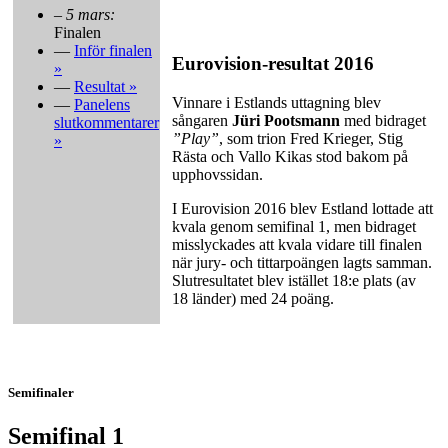
–
5 mars:
Finalen
—
Inför finalen
Eurovision-resultat 2016
»
—
Resultat »
Vinnare i Estlands uttagning blev
—
Panelens
sångaren
Jüri Pootsmann
med bidraget
slutkommentarer
”Play”
, som trion Fred Krieger, Stig
»
Rästa och Vallo Kikas stod bakom på
upphovssidan.
I Eurovision 2016 blev Estland lottade att
kvala genom semifinal 1, men bidraget
misslyckades att kvala vidare till finalen
när jury- och tittarpoängen lagts samman.
Slutresultatet blev istället 18:e plats (av
18 länder) med 24 poäng.
Semifinaler
Semifinal 1