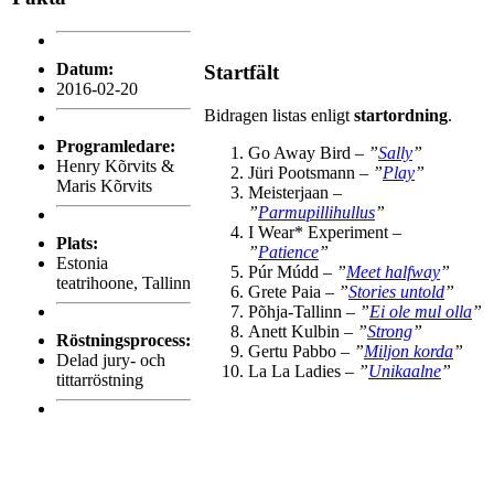
Datum:
Startfält
2016-02-20
Bidragen listas enligt
startordning
.
Programledare:
Go Away Bird –
”
Sally
”
Henry Kõrvits &
Jüri Pootsmann –
”
Play
”
Maris Kõrvits
Meisterjaan –
”
Parmupillihullus
”
I Wear* Experiment –
Plats:
”
Patience
”
Estonia
Púr Múdd –
”
Meet halfway
”
teatrihoone, Tallinn
Grete Paia –
”
Stories untold
”
Põhja-Tallinn –
”
Ei ole mul olla
”
Anett Kulbin –
”
Strong
”
Röstningsprocess:
Gertu Pabbo –
”
Miljon korda
”
Delad jury- och
La La Ladies –
”
Unikaalne
”
tittarröstning