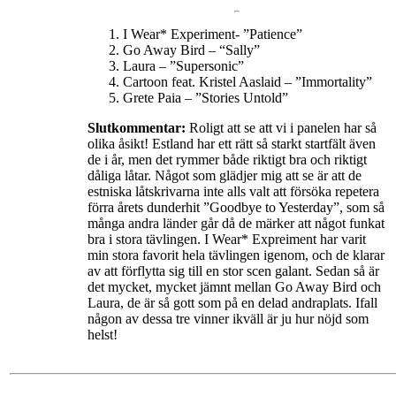
I Wear* Experiment- ”Patience”
Go Away Bird – “Sally”
Laura – ”Supersonic”
Cartoon feat. Kristel Aaslaid – ”Immortality”
Grete Paia – ”Stories Untold”
Slutkommentar:
Roligt att se att vi i panelen har så
olika åsikt! Estland har ett rätt så starkt startfält även
de i år, men det rymmer både riktigt bra och riktigt
dåliga låtar. Något som glädjer mig att se är att de
estniska låtskrivarna inte alls valt att försöka repetera
förra årets dunderhit ”Goodbye to Yesterday”, som så
många andra länder går då de märker att något funkat
bra i stora tävlingen. I Wear* Expreiment har varit
min stora favorit hela tävlingen igenom, och de klarar
av att förflytta sig till en stor scen galant. Sedan så är
det mycket, mycket jämnt mellan Go Away Bird och
Laura, de är så gott som på en delad andraplats. Ifall
någon av dessa tre vinner ikväll är ju hur nöjd som
helst!