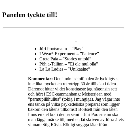
Panelen tyckte till!
Jüri Pootsmann – ”Play”
I Wear* Experiment – ”Patience”
Grete Paia – ”Stories untold”
Põhja-Tallinn – ”Ei ole mul olla”
La La Ladies – ”Unikaalne”
Kommentar:
Den andra semifinalen är lyckligtvis
inte lika mycket en retrotripp 30 år tillbaka i tiden.
Däremot hittar vi det konstigaste jag någonsin sett
och hört i ESC-sammanhang: Meisterjaan med
”parmupillihullus” (tokig i mungiga). Jag vågar inte
ens tänka på vilka psykedeliska preparat som ligger
bakom den låtens tillkomst! Bortsett från den låten
finns en del bra i denna semi – Jüri Pootsmann ska
man lägga märke till, med en låt skriven av förra årets
vinnare Stig Rästa. Riktigt snygga låtar ifrån