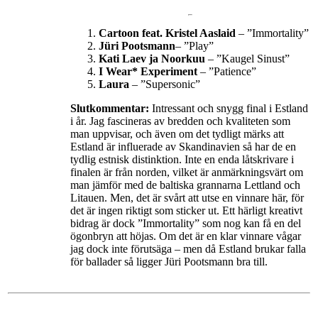
Cartoon feat. Kristel Aaslaid
– ”Immortality”
Jüri Pootsmann
– ”Play”
Kati Laev ja Noorkuu
– ”Kaugel Sinust”
I Wear* Experiment
– ”Patience”
Laura
– ”Supersonic”
Slutkommentar:
Intressant och snygg final i Estland
i år. Jag fascineras av bredden och kvaliteten som
man uppvisar, och även om det tydligt märks att
Estland är influerade av Skandinavien så har de en
tydlig estnisk distinktion. Inte en enda låtskrivare i
finalen är från norden, vilket är anmärkningsvärt om
man jämför med de baltiska grannarna Lettland och
Litauen. Men, det är svårt att utse en vinnare här, för
det är ingen riktigt som sticker ut. Ett härligt kreativt
bidrag är dock ”Immortality” som nog kan få en del
ögonbryn att höjas. Om det är en klar vinnare vågar
jag dock inte förutsäga – men då Estland brukar falla
för ballader så ligger Jüri Pootsmann bra till.