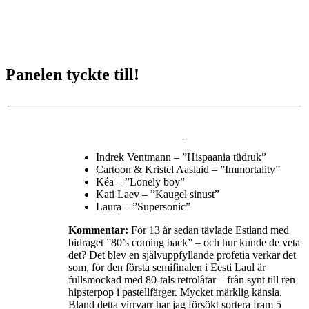
Panelen tyckte till!
Indrek Ventmann – ”Hispaania tüdruk”
Cartoon & Kristel Aaslaid – ”Immortality”
Kéa – ”Lonely boy”
Kati Laev – ”Kaugel sinust”
Laura – ”Supersonic”
Kommentar:
För 13 år sedan tävlade Estland med
bidraget ”80’s coming back” – och hur kunde de veta
det? Det blev en självuppfyllande profetia verkar det
som, för den första semifinalen i Eesti Laul är
fullsmockad med 80-tals retrolåtar – från synt till ren
hipsterpop i pastellfärger. Mycket märklig känsla.
Bland detta virrvarr har jag försökt sortera fram 5