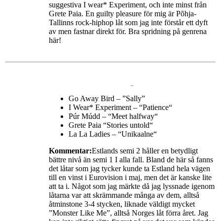
suggestiva I wear* Experiment, och inte minst från
Grete Paia. En guilty pleasure för mig är Põhja-
Tallinns rock-hiphop låt som jag inte förstår ett dyft
av men fastnar direkt för. Bra spridning på genrena
här!
Go Away Bird – ”Sally”
I Wear* Experiment – “Patience“
Púr Múdd – “Meet halfway“
Grete Paia “Stories untold“
La La Ladies – “Unikaalne“
Kommentar:
Estlands semi 2 håller en betydligt
bättre nivå än semi 1 I alla fall. Bland de här så fanns
det låtar som jag tycker kunde ta Estland hela vägen
till en vinst i Eurovision i maj, men det är kanske lite
att ta i. Något som jag märkte då jag lyssnade igenom
låtarna var att skrämmande många av dem, alltså
åtminstone 3-4 stycken, liknade väldigt mycket
”Monster Like Me”, alltså Norges låt förra året. Jag