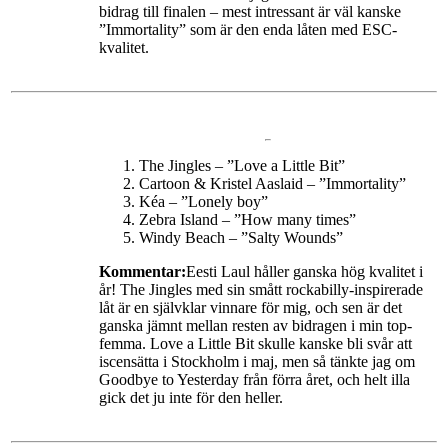
bidrag till finalen – mest intressant är väl kanske
”Immortality” som är den enda låten med ESC-
kvalitet.
The Jingles – ”Love a Little Bit”
Cartoon & Kristel Aaslaid – ”Immortality”
Kéa – ”Lonely boy”
Zebra Island – ”How many times”
Windy Beach – ”Salty Wounds”
Kommentar:
Eesti Laul håller ganska hög kvalitet i
år! The Jingles med sin smått rockabilly-inspirerade
låt är en självklar vinnare för mig, och sen är det
ganska jämnt mellan resten av bidragen i min top-
femma. Love a Little Bit skulle kanske bli svår att
iscensätta i Stockholm i maj, men så tänkte jag om
Goodbye to Yesterday från förra året, och helt illa
gick det ju inte för den heller.