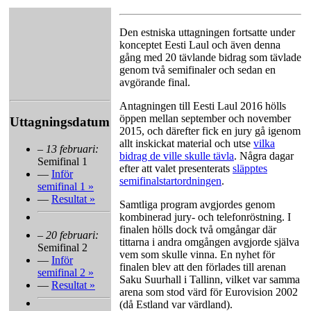
Den estniska uttagningen fortsatte under
konceptet Eesti Laul och även denna
gång med 20 tävlande bidrag som tävlade
genom två semifinaler och sedan en
avgörande final.
Antagningen till Eesti Laul 2016 hölls
öppen mellan september och november
Uttagningsdatum
2015, och därefter fick en jury gå igenom
allt inskickat material och utse
vilka
–
13 februari:
bidrag de ville skulle tävla
. Några dagar
Semifinal 1
efter att valet presenterats
släpptes
—
Inför
semifinalstartordningen
.
semifinal 1 »
—
Resultat »
Samtliga program avgjordes genom
kombinerad jury- och telefonröstning. I
finalen hölls dock två omgångar där
–
20 februari:
tittarna i andra omgången avgjorde själva
Semifinal 2
vem som skulle vinna. En nyhet för
—
Inför
finalen blev att den förlades till arenan
semifinal 2 »
Saku Suurhall i Tallinn, vilket var samma
—
Resultat »
arena som stod värd för Eurovision 2002
(då Estland var värdland).