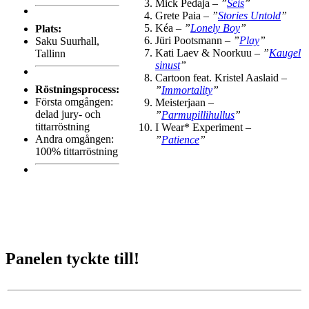
Mick Pedaja –
”
Seis
”
Grete Paia –
”
Stories Untold
”
Kéa –
”
Lonely Boy
”
Plats:
Jüri Pootsmann –
”
Play
”
Saku Suurhall,
Kati Laev & Noorkuu –
”
Kaugel
Tallinn
sinust
”
Cartoon feat. Kristel Aaslaid –
Röstningsprocess:
”
Immortality
”
Första omgången:
Meisterjaan –
delad jury- och
”
Parmupillihullus
”
tittarröstning
I Wear* Experiment –
Andra omgången:
”
Patience
”
100% tittarröstning
Panelen tyckte till!