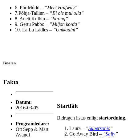
6. Púr Múdd –
”Meet Halfway”
7.Põhja-Tallinn –
”Ei ole mul olla”
8. Anett Kulbin –
”Strong”
9. Gertu Pabbo –
”Miljon korda”
10. La La Ladies –
”Unikaalni”
Finalen
Fakta
Datum:
Startfält
2016-03-05
Bidragen listas enligt
startordning
.
Programledare:
Laura –
”
Supersonic
”
Ott Sepp & Märt
Go Away Bird –
”
Sally
”
Avandi