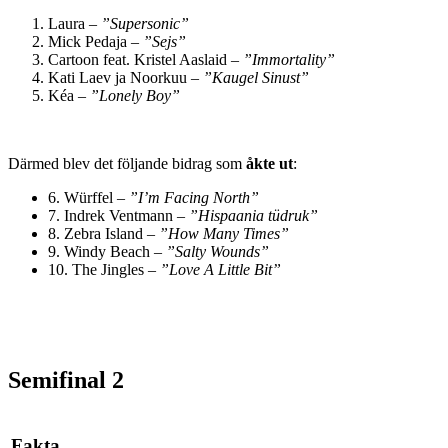
Laura –
”Supersonic”
Mick Pedaja –
”Sejs”
Cartoon feat. Kristel Aaslaid –
”Immortality”
Kati Laev ja Noorkuu –
”Kaugel Sinust”
Kéa –
”Lonely Boy”
Därmed blev det följande bidrag som
åkte ut
:
6. Würffel –
”I’m Facing North”
7. Indrek Ventmann –
”Hispaania tüdruk”
8. Zebra Island –
”How Many Times”
9. Windy Beach –
”Salty Wounds”
10. The Jingles –
”Love A Little Bit”
Semifinal 2
Fakta