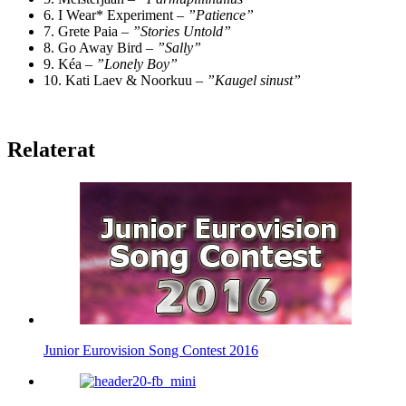
6. I Wear* Experiment –
”Patience”
7. Grete Paia –
”Stories Untold”
8. Go Away Bird –
”Sally”
9. Kéa –
”Lonely Boy”
10. Kati Laev & Noorkuu –
”Kaugel sinust”
Relaterat
Junior Eurovision Song Contest 2016