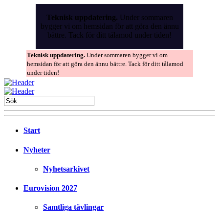
Skip
to
Teknisk uppdatering.
Under sommaren
the
bygger vi om hemsidan för att göra den ännu
content
bättre. Tack för ditt tålamod under tiden!
Teknisk uppdatering.
Under sommaren bygger vi om
hemsidan för att göra den ännu bättre. Tack för ditt tålamod
under tiden!
Start
Nyheter
Nyhetsarkivet
Eurovision 2027
Samtliga tävlingar