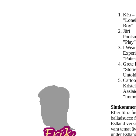
Kéa –
”Lone
Boy”
Jüri
Poots
”Play”
I Wear
Experi
”Patie
Grete 
”Stori
Untol
Cartoo
Kristel
Aaslai
”Immor
Slutkommen
Efter förra år
balladsucce f
Estland verka
vara temat äv
under Estlan