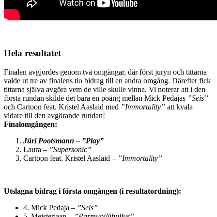
Hela resultatet
Finalen avgjordes genom två omgångar, där först juryn och tittarna
valde ut tre av finalens tio bidrag till en andra omgång. Därefter fick
tittarna själva avgöra vem de ville skulle vinna. Vi noterar att i den
första rundan skilde det bara en poäng mellan Mick Pedajas
”Seis”
och Cartoon feat. Kristel Aaslaid med
”Immortality”
att kvala
vidare till den avgörande rundan!
Finalomgången:
Jüri Pootsmann – ”Play”
Laura –
”Supersonic”
Cartoon feat. Kristel Aaslaid –
”Immortality”
Utslagna bidrag i första omgången (i resultatordning):
4. Mick Pedaja –
”Seis”
5. Meisterjaan –
”Parmupillihullus”