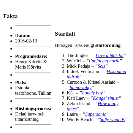
Fakta
Startfält
Datum:
2016-02-13
Bidragen listas enligt
startordning
.
The Jingles –
”
Love a little bit
”
Programledare:
Würffel –
”
I’m facing north
”
Henry Kõrvits &
Mick Pedaja –
”
Seis
”
Maris Kõrvits
Indrek Ventmann –
”
Hispaania
tüdruk
”
Cartoon & Kristel Aaslaid –
Plats:
”
Immortality
”
Estonia
Kéa –
”
Lonely boy
”
teatrihoone, Tallinn
Kati Laev –
”
Kaugel sinust
”
Zebra Island –
”
How many
Röstningsprocess:
times
”
Delad jury- och
Laura –
”
Supersonic
”
tittarröstning
Windy Beach –
”
Salty wounds
”