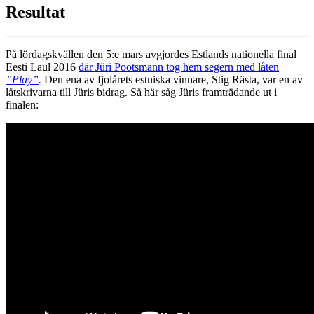
Resultat
På lördagskvällen den 5:e mars avgjordes Estlands nationella final
Eesti Laul 2016
där Jüri Pootsmann tog hem segern med låten
”Play”
.
Den ena av fjolårets estniska vinnare, Stig Rästa, var en av
låtskrivarna till Jüris bidrag. Så här såg Jüris framträdande ut i
finalen: