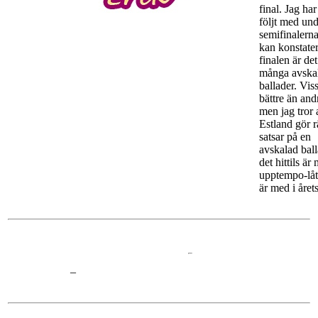
final. Jag har
följt med un
semifinalern
kan konstatera
finalen är det
många avska
ballader. Vis
bättre än and
men jag tror 
Estland gör r
satsar på en
avskalad bal
det hittils ä
upptempo-lå
är med i åre
–