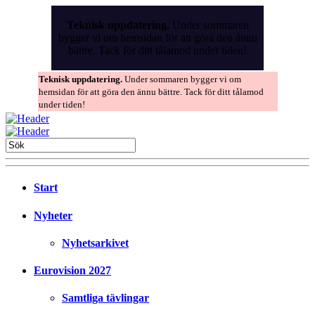
Skip
to
Teknisk uppdatering.
Under sommaren
the
bygger vi om hemsidan för att göra den ännu
content
bättre. Tack för ditt tålamod under tiden!
Teknisk uppdatering.
Under sommaren bygger vi om
hemsidan för att göra den ännu bättre. Tack för ditt tålamod
under tiden!
Start
Nyheter
Nyhetsarkivet
Eurovision 2027
Samtliga tävlingar