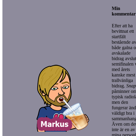
Min
kommentar
Efter att ha
bevittnat ett
startfält
bestående a
både galna 
avskalade
bidrag avslu
semifinalen 
med årets
kanske mest
trallvänliga
bidrag.
Snap
påminner o
typisk radiol
men den
fungerar än
väldigt bra i
sammanhang
Även om de
inte är en av
mina personl