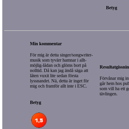
Betyg
Min kommentar
För mig är detta singer/songwriter-
musik som tyvärr hamnar i allt-
möjlig-lådan och glöms bort på
Resultatgissni
nolltid. Då kan jag ändå säga att
låten vuxit lite sedan första
Förvånar mig in
lyssnandet. Nä, detta är inget för
går hem hos publ
mig och framför allt inte i ESC.
som vill ha ett g
tävlingen.
Betyg