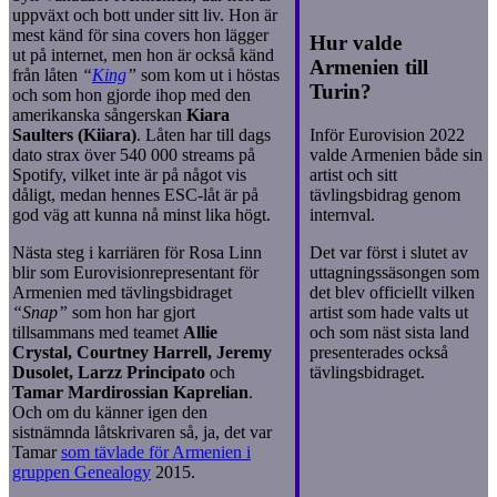
uppväxt och bott under sitt liv. Hon är
mest känd för sina covers hon lägger
Hur valde
ut på internet, men hon är också känd
Armenien till
från låten
“
King
”
som kom ut i höstas
Turin?
och som hon gjorde ihop med den
amerikanska sångerskan
Kiara
Inför Eurovision 2022
Saulters (Kiiara)
. Låten har till dags
valde Armenien både sin
dato strax över 540 000 streams på
artist och sitt
Spotify, vilket inte är på något vis
tävlingsbidrag genom
dåligt, medan hennes ESC-låt är på
internval.
god väg att kunna nå minst lika högt.
Det var först i slutet av
Nästa steg i karriären för Rosa Linn
uttagningssäsongen som
blir som Eurovisionrepresentant för
det blev officiellt vilken
Armenien med tävlingsbidraget
artist som hade valts ut
“Snap”
som hon har gjort
och som näst sista land
tillsammans med teamet
Allie
presenterades också
Crystal, Courtney Harrell, Jeremy
tävlingsbidraget.
Dusolet, Larzz Principato
och
Tamar Mardirossian Kaprelian
.
Och om du känner igen den
sistnämnda låtskrivaren så, ja, det var
Tamar
som tävlade för Armenien i
gruppen Genealogy
2015.