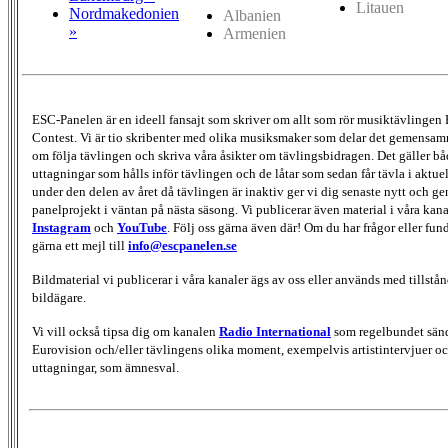
Litauen
Nordmakedonien
Albanien
»
Armenien
ESC-Panelen är en ideell fansajt som skriver om allt som rör musiktävlingen
Contest. Vi är tio skribenter med olika musiksmaker som delar det gemensamma
om följa tävlingen och skriva våra åsikter om tävlingsbidragen. Det gäller bå
uttagningar som hålls inför tävlingen och de låtar som sedan får tävla i aktu
under den delen av året då tävlingen är inaktiv ger vi dig senaste nytt och g
panelprojekt i väntan på nästa säsong. Vi publicerar även material i våra kan
Instagram
och
YouTube
. Följ oss gärna även där! Om du har frågor eller fun
gärna ett mejl till
info@escpanelen.se
Bildmaterial vi publicerar i våra kanaler ägs av oss eller används med tillstån
bildägare.
Vi vill också tipsa dig om kanalen
Radio International
som regelbundet sän
Eurovision och/eller tävlingens olika moment, exempelvis artistintervjuer oc
uttagningar, som ämnesval.