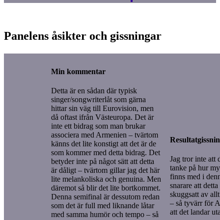
Panelens åsikter och gissningar
Min kommentar
Detta är en sådan där typisk
singer/songwriterlåt som gärna
hittar sin väg till Eurovision, men
då oftast ifrån Västeuropa. Det är
inte ett bidrag som man brukar
associera med Armenien – tvärtom
Resultatgissni
känns det lite konstigt att det är de
som kommer med detta bidrag. Det
Jag tror inte att
betyder inte på något sätt att detta
tanke på hur my
är dåligt – tvärtom gillar jag det här
finns med i denn
lite melankoliska och genuina. Men
snarare att detta
däremot så blir det lite bortkommet.
skuggsatt av all
Denna semifinal är dessutom redan
– så tyvärr för 
som det är full med liknande låtar
att det landar ut
med samma humör och tempo – så