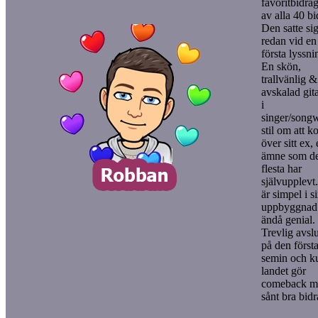
favoritbidrag
av alla 40 bi
Den satte si
redan vid en
första lyssni
En skön,
trallvänlig &
avskalad gita
i
singer/songw
stil om att 
över sitt ex, 
ämne som de
flesta har
självupplevt
är simpel i s
uppbyggnad
ändå genial.
Trevlig avsl
på den först
semin och ku
landet gör
comeback me
sånt bra bidr