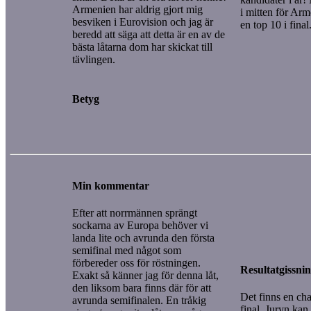
Armenien har aldrig gjort mig
i mitten för Arm
besviken i Eurovision och jag är
en top 10 i final
beredd att säga att detta är en av de
bästa låtarna dom har skickat till
tävlingen.
Betyg
Min kommentar
Efter att norrmännen sprängt
sockarna av Europa behöver vi
landa lite och avrunda den första
semifinal med något som
förbereder oss för röstningen.
Resultatgissni
Exakt så känner jag för denna låt,
den liksom bara finns där för att
Det finns en chan
avrunda semifinalen. En tråkig
final. Juryn kan d