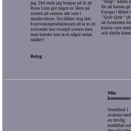
”Snap”
känns so
jag. Det enda jag hoppas på är att
för att kunna gå
Rosa Linn gör något av låten på
Europa i likhet 
scenen på samma sätt som i
”Qele Qele”
(fr
musikvideon. Nu tillåter nog inte
att Armenien f
Eurovisionproduktionen att ta in ett
kunna vara med i
svävande hus ovanpå scenen men
och därför känns
man kanske kan ta in något annat
istället?
Betyg
Min
kommentar
Semifinal 1
avslutas me
en trevlig
truddilutt oc
den går säke