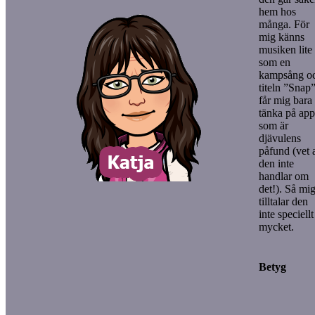
hem hos
många. För
mig känns
musiken lite
som en
kampsång o
titeln ”Snap
får mig bara 
tänka på ap
som är
djävulens
påfund (vet a
den inte
handlar om
det!). Så mi
tilltalar den
inte speciellt
mycket.
Betyg