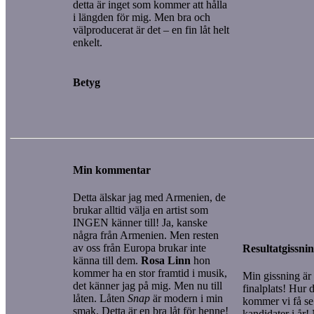
detta är inget som kommer att hålla
i längden för mig. Men bra och
välproducerat är det – en fin låt helt
enkelt.
Betyg
Min kommentar
Detta älskar jag med Armenien, de
brukar alltid välja en artist som
INGEN känner till! Ja, kanske
några från Armenien. Men resten
av oss från Europa brukar inte
Resultatgissni
känna till dem.
Rosa Linn
hon
kommer ha en stor framtid i musik,
Min gissning är
det känner jag på mig. Men nu till
finalplats! Hur d
låten. Låten
Snap
är modern i min
kommer vi få se
smak. Detta är en bra låt för henne!
kandidater i år!