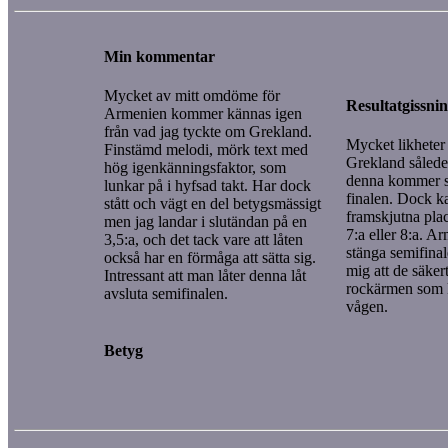
Min kommentar
Mycket av mitt omdöme för
Resultatgissni
Armenien kommer kännas igen
från vad jag tyckte om Grekland.
Mycket likheter
Finstämd melodi, mörk text med
Grekland således
hög igenkänningsfaktor, som
denna kommer sm
lunkar på i hyfsad takt. Har dock
finalen. Dock k
stått och vägt en del betygsmässigt
framskjutna pla
men jag landar i slutändan på en
7:a eller 8:a. A
3,5:a, och det tack vare att låten
stänga semifina
också har en förmåga att sätta sig.
mig att de säkert
Intressant att man låter denna låt
rockärmen som k
avsluta semifinalen.
vågen.
Betyg