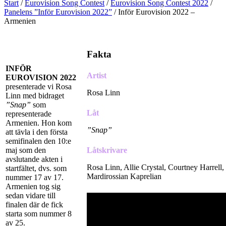
Start
/
Eurovision Song Contest
/
Eurovision Song Contest 2022
/
Panelens ”Inför Eurovision 2022”
/
Inför Eurovision 2022 –
Armenien
Fakta
INFÖR
Artist
EUROVISION 2022
presenterade vi Rosa
Rosa Linn
Linn med bidraget
”Snap”
som
Låt
representerade
Armenien. Hon kom
”Snap”
att tävla i den första
semifinalen den 10:e
maj som den
Låtskrivare
avslutande akten i
Rosa Linn, Allie Crystal, Courtney Harrell
startfältet, dvs. som
Mardirossian Kaprelian
nummer 17 av 17.
Armenien tog sig
sedan vidare till
finalen där de fick
starta som nummer 8
av 25.