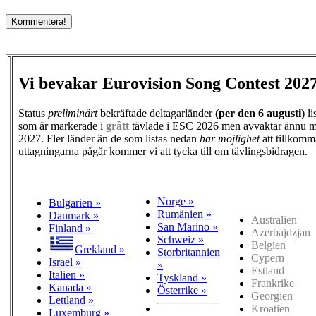
Vi bevakar Eurovision Song Contest 202
Status
preliminärt
bekräftade deltagarländer
(per den
6 augusti)
li
som är markerade i
grått
tävlade i ESC 2026 men avvaktar ännu m
2027. Fler länder än de som listas nedan
har möjlighet
att tillkomm
uttagningarna pågår kommer vi att tycka till om tävlingsbidragen.
Norge »
Bulgarien »
Rumänien »
Danmark »
Australien
San Marino »
Finland »
Azerbajdzjan
Schweiz »
Belgien
Grekland »
Storbritannien
Cypern
Israel »
»
Estland
Italien »
Tyskland »
Frankrike
Kanada »
Österrike »
Georgien
Lettland »
Kroatien
Luxemburg »