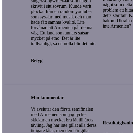
singer/songwriter-låt som någon
något som detta
skrivit i sitt sovrum. Kunde varit
problem att hitta
plockat från en random youtuber
detta startfält.
som sysslar med musik och man
bakom Ukraina 
hade fått samma kvalité. Lite
inte Armenien?
förvånad att Armenien går denna
väg. Ett land som annars satsar
mycket på etno. Det är lite
trallvänligt, så en nolla blir det inte.
Betyg
Min kommentar
Vi avslutar den första semifinalen
med Armenien som jag tycker
skickar en mycket bra låt till årets
Resultatgissni
tävling. Jag har inte gillat alla deras
tidigare låtar, men den här gillar