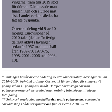
vingarna, fram tills 2019 stod
för dörren. Där missade man
finalen igen och slutade näst
sist. Landet verkar således ha
fått lite pyspunka.
Österrike deltog vid 9 av 10
möjliga Eurovisioner på
2010-talet (de har för övrigt
deltagit aktivt i tävlingen
sedan år 1957 med uppehåll
åren 1969-70, 1973-75,
1998, 2001, 2006 och 2008-
10).
* Rankingen består av eine addering av alla länders totalplaceringar mellan
2010–2019 i bakvänd ordning. Om t.ex. 43 länder deltog får vinnaren 43
poäng, tvåan 42 poäng osv. nedåt. Därefter har vi slagit samman
poängsummorna och
listar länderna i ordning från högsta till lägsta
totalpoäng.
** Snitt- och totalpoäng innehåller
den totala poängsumma
som landet
samlade ihop i både semifinaler
och
finaler mellan 2010–2019.