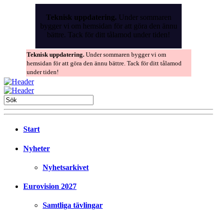
Skip
to
Teknisk uppdatering.
Under sommaren
the
bygger vi om hemsidan för att göra den ännu
content
bättre. Tack för ditt tålamod under tiden!
Teknisk uppdatering.
Under sommaren bygger vi om
hemsidan för att göra den ännu bättre. Tack för ditt tålamod
under tiden!
Start
Nyheter
Nyhetsarkivet
Eurovision 2027
Samtliga tävlingar