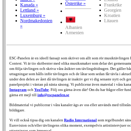
Österrike »
Kanada »
Frankrike
Lettland »
Georgien
Luxemburg »
Kroatien
Nordmakedonien
Litauen
»
Albanien
Armenien
ESC-Panelen är en ideell fansajt som skriver om allt som rör musiktävlingen
Contest. Vi är tio skribenter med olika musiksmaker som delar det gemensamma
om följa tävlingen och skriva våra åsikter om tävlingsbidragen. Det gäller bå
uttagningar som hålls inför tävlingen och de låtar som sedan får tävla i aktu
under den delen av året då tävlingen är inaktiv ger vi dig senaste nytt och g
panelprojekt i väntan på nästa säsong. Vi publicerar även material i våra kan
Instagram
och
YouTube
. Följ oss gärna även där! Om du har frågor eller fun
gärna ett mejl till
info@escpanelen.se
Bildmaterial vi publicerar i våra kanaler ägs av oss eller används med tillstån
bildägare.
Vi vill också tipsa dig om kanalen
Radio International
som regelbundet sän
Eurovision och/eller tävlingens olika moment, exempelvis artistintervjuer oc
uttagningar, som ämnesval.