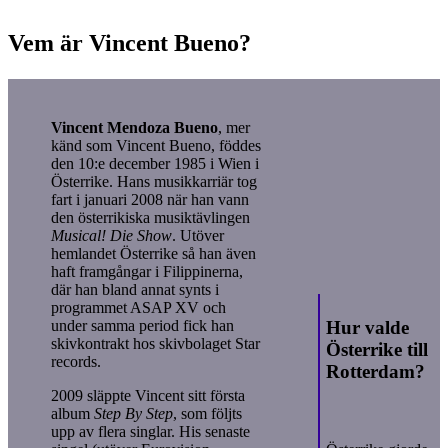
Vem är Vincent Bueno?
Vincent Mendoza Bueno
, mer
känd som Vincent Bueno, föddes
den 10:e december 1985 i Wien i
Österrike. Hans musikkarriär tog
fart i januari 2008 när han vann
den österrikiska musiktävlingen
Musical! Die Show
. Utöver
hemlandet Österrike så han även
haft framgångar i Filippinerna,
där han bland annat synts i
programmet ASAP XV och
Hur valde
under samma period fick han
skivkontrakt hos skivbolaget Star
Österrike till
records.
Rotterdam?
2009 släppte Vincent sitt första
album
Step By Step
, som följts
upp av flera singlar. His senaste