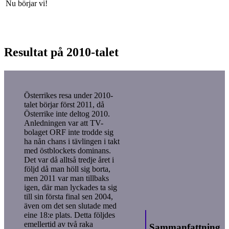
Nu börjar vi!
Resultat på 2010-talet
Österrikes resa under 2010-
talet börjar först 2011, då
Österrike inte deltog 2010.
Anledningen var att TV-
bolaget ORF inte trodde sig
ha nån chans i tävlingen i takt
med östblockets dominans.
Det var då alltså tredje året i
följd då man höll sig borta,
men 2011 var man tillbaks
igen, där man lyckades ta sig
till sin första final sen 2004,
även om det sen slutade med
eine 18:e plats. Detta följdes
emellertid av två raka
Sammanfattning