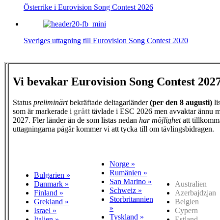
Österrike i Eurovision Song Contest 2026
Sveriges uttagning till Eurovision Song Contest 2020
Vi bevakar Eurovision Song Contest 202
Status
preliminärt
bekräftade deltagarländer
(per den
8 augusti)
li
som är markerade i
grått
tävlade i ESC 2026 men avvaktar ännu m
2027. Fler länder än de som listas nedan
har möjlighet
att tillkomm
uttagningarna pågår kommer vi att tycka till om tävlingsbidragen.
Norge »
Rumänien »
Bulgarien »
San Marino »
Danmark »
Australien
Schweiz »
Finland »
Azerbajdzjan
Storbritannien
Grekland »
Belgien
»
Israel »
Cypern
Tyskland »
Italien »
Estland