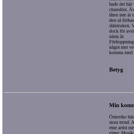
hade det här 
chanslöst. 
låten inte är 
den så förbas
slätstruken. 
dock för avsik
nästa år.
Förhoppnings
något mer vet
komma med
Betyg
Min kom
Österrike hän
stora trend. 
eine artist m
rötter. Musika