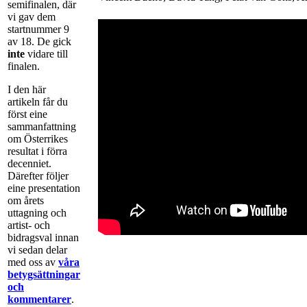
semifinalen, där
vi gav dem
startnummer 9
av 18. De gick
inte
vidare till
finalen.
I den här
artikeln får du
först eine
sammanfattning
om Österrikes
resultat i förra
decenniet.
Därefter följer
eine presentation
om årets
uttagning och
artist- och
bidragsval innan
vi sedan delar
med oss av
våra
betygsättningar
och
kommentarer
.