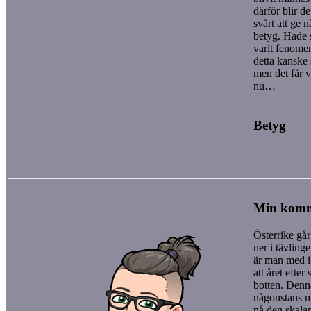
därför blir de
svårt att ge 
betyg. Hade
varit fenome
detta kanske 
men det får v
nu…
Betyg
Min kom
Österrike gå
ner i tävling
är man med i
att året efter 
botten. Denna
någonstans m
på den skalan