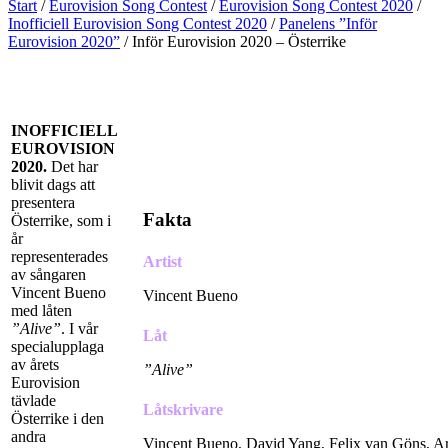
Start
/
Eurovision Song Contest
/
Eurovision Song Contest 2020
/
Inofficiell Eurovision Song Contest 2020
/
Panelens ”Inför
Eurovision 2020”
/
Inför Eurovision 2020 – Österrike
INOFFICIELL
EUROVISION
2020.
Det har
blivit dags att
presentera
Fakta
Österrike, som i
år
representerades
Artist
av sångaren
Vincent Bueno
Vincent Bueno
med låten
”Alive”
. I vår
Låt
specialupplaga
av årets
”Alive”
Eurovision
tävlade
Låtskrivare
Österrike i den
andra
Vincent Bueno, David Yang, Felix van Göns, Ar