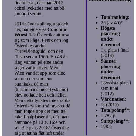
finalmissar, där man 2012
också lyckades med att bli
jumbo i semin.
Totalranking:
26 (av 46)*
2014 vändes allting upp och
Högsta
ner, när eine viss
Conchita
placering
Wurst
fick Österrike att resa
under
sig som Fågel Fenix och tog
decenniet:
Österrikes andra
1:a plats i final
Eurovisionsguld, och den
(2014)
första sedan 1966. En 48 år
Sämsta
lång väntan på eine andra
placering
seger var nu över. Men i
under
Wien var det upp som eine
decenniet:
sol och ner som eine
18:e/sista plats i
pannkaka då man
semifinal
(tillsammans med Tyskland)
(2012)
blev nollade helt och hållet.
Värdnation:
Men detta tycktes inte drabba
Ja (2015)
Österrikes form så mycket då
Totalpoäng**:
man följde upp det med tre
1 782 p
raka finalplatser till, där man
Snittpoäng**:
hamnade på 13:e, 16:e och
198 p
sen 3:e plats 2018! Österrike
såg ut att ha fått luft under