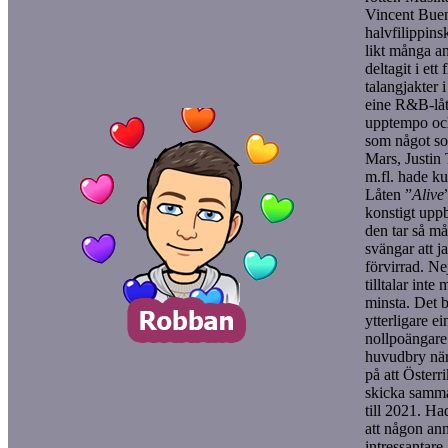
Vincent Bue
halvfilippins
likt många an
deltagit i ett f
talangjakter i
eine R&B-låt
upptempo och
som något s
Mars, Justin
m.fl. hade ku
Låten ”
Alive
konstigt upp
den tar så m
svängar att ja
förvirrad. Nej
tilltalar inte 
minsta. Det b
ytterligare ei
nollpoängare 
huvudbry när
på att Öster
skicka samma
till 2021. Had
att någon an
intressantare 