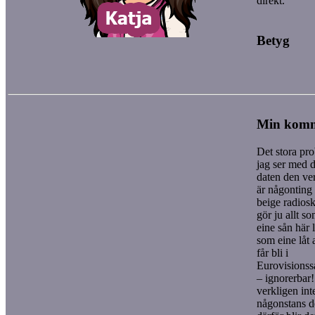
direkt.
Betyg
Min kom
Det stora pr
jag ser med d
daten den ver
är någonting
beige radiosk
gör ju allt so
eine sån här l
som eine låt 
får bli i
Eurovisions
– ignorerbar!
verkligen int
någonstans d