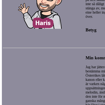
inte så dåligt
stänga av, me
eine heller in
över.
Betyg
Min kom
Jag har jättes
bestämma mi
Österrikes låt
kanon eller 
är varken någ
uppsättningen
melodin, änd
den inte för 
ganska mång
här låtar i st