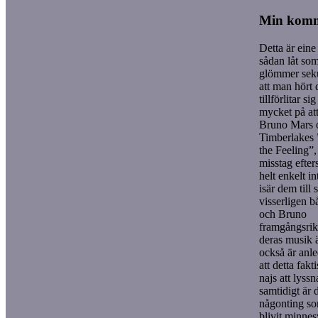
Min kom
Detta är eine
sådan låt so
glömmer seku
att man hört
tillförlitar si
mycket på att
Bruno Mars o
Timberlakes 
the Feeling”, 
misstag efte
helt enkelt in
isär dem till 
visserligen b
och Bruno
framgångsrika
deras musik ä
också är anle
att detta fakti
najs att lyss
samtidigt är d
någonting s
blivit minnes