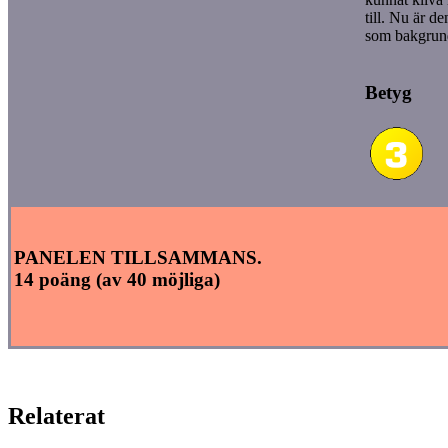
till. Nu är d
som bakgrun
Betyg
PANELEN TILLSAMMANS.
14 poäng (av 40 möjliga)
Relaterat