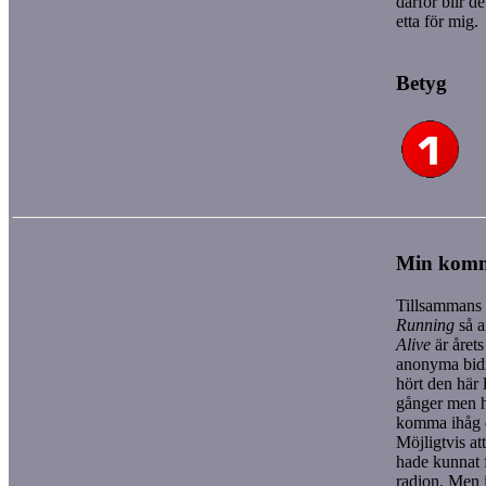
därför blir de
etta för mig.
Betyg
Min kom
Tillsamman
Running
så a
Alive
är årets
anonyma bidr
hört den här l
gånger men ha
komma ihåg 
Möjligtvis att
hade kunnat 
radion. Men 