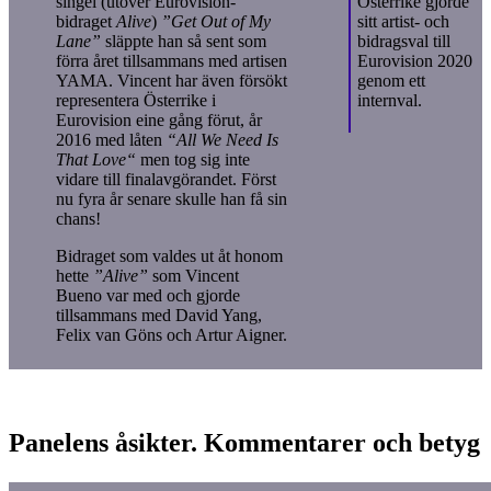
singel (utöver Eurovision-
Österrike gjorde
bidraget
Alive
)
”Get Out of My
sitt artist- och
Lane”
släppte han så sent som
bidragsval till
förra året tillsammans med artisen
Eurovision 2020
YAMA. Vincent har även försökt
genom ett
representera Österrike i
internval.
Eurovision eine gång förut, år
2016 med låten
“All We Need Is
That Love“
men tog sig inte
vidare till finalavgörandet. Först
nu fyra år senare skulle han få sin
chans!
Bidraget som valdes ut åt honom
hette
”Alive”
som Vincent
Bueno var med och gjorde
tillsammans med David Yang,
Felix van Göns och Artur Aigner.
Panelens åsikter. Kommentarer och betyg