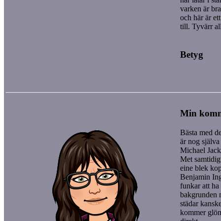
varken är bra
och här är ett
till. Tyvärr al
Betyg
Min kom
Bästa med de
är nog själva 
Michael Jac
Met samtidig
eine blek ko
Benjamin In
funkar att ha 
bakgrunden 
städar kansk
kommer glöm