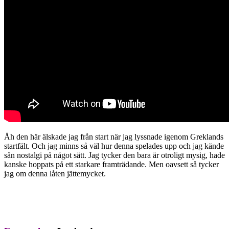
Åh den här älskade jag från start när jag lyssnade igenom Greklands
startfält. Och jag minns så väl hur denna spelades upp och jag kände
sån nostalgi på något sätt. Jag tycker den bara är otroligt mysig, hade
kanske hoppats på ett starkare framträdande. Men oavsett så tycker
jag om denna låten jättemycket.