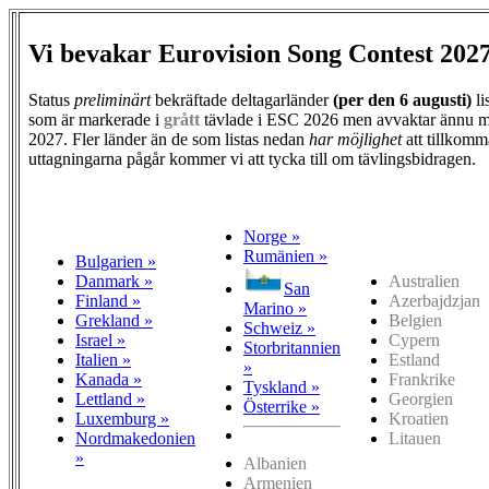
Vi bevakar Eurovision Song Contest 202
Status
preliminärt
bekräftade deltagarländer
(per den
6 augusti)
li
som är markerade i
grått
tävlade i ESC 2026 men avvaktar ännu m
2027. Fler länder än de som listas nedan
har möjlighet
att tillkomm
uttagningarna pågår kommer vi att tycka till om tävlingsbidragen.
Norge »
Rumänien »
Bulgarien »
Danmark »
Australien
San
Finland »
Azerbajdzjan
Marino »
Grekland »
Belgien
Schweiz »
Israel »
Cypern
Storbritannien
Italien »
Estland
»
Kanada »
Frankrike
Tyskland »
Lettland »
Georgien
Österrike »
Luxemburg »
Kroatien
Nordmakedonien
Litauen
»
Albanien
Armenien