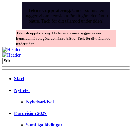
Skip
to
Teknisk uppdatering.
Under sommaren
the
bygger vi om hemsidan för att göra den ännu
content
bättre. Tack för ditt tålamod under tiden!
Teknisk uppdatering.
Under sommaren bygger vi om
hemsidan för att göra den ännu bättre. Tack för ditt tålamod
under tiden!
Start
Nyheter
Nyhetsarkivet
Eurovision 2027
Samtliga tävlingar