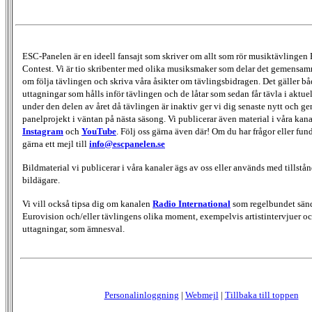
ESC-Panelen är en ideell fansajt som skriver om allt som rör musiktävlingen
Contest. Vi är tio skribenter med olika musiksmaker som delar det gemensamma
om följa tävlingen och skriva våra åsikter om tävlingsbidragen. Det gäller bå
uttagningar som hålls inför tävlingen och de låtar som sedan får tävla i aktu
under den delen av året då tävlingen är inaktiv ger vi dig senaste nytt och g
panelprojekt i väntan på nästa säsong. Vi publicerar även material i våra kan
Instagram
och
YouTube
. Följ oss gärna även där! Om du har frågor eller fun
gärna ett mejl till
info@escpanelen.se
Bildmaterial vi publicerar i våra kanaler ägs av oss eller används med tillstån
bildägare.
Vi vill också tipsa dig om kanalen
Radio International
som regelbundet sän
Eurovision och/eller tävlingens olika moment, exempelvis artistintervjuer oc
uttagningar, som ämnesval.
Personalinloggning
|
Webmejl
|
Tillbaka till toppen