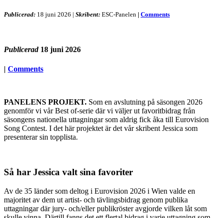
Publicerad:
18 juni 2026
|
Skribent:
ESC-Panelen
|
Comments
Publicerad
18 juni 2026
|
Comments
PANELENS PROJEKT.
Som en avslutning på säsongen 2026
genomför vi vår Best of-serie där vi väljer ut favoritbidrag från
säsongens nationella uttagningar som aldrig fick åka till Eurovision
Song Contest. I det här projektet är det vår skribent Jessica som
presenterar sin topplista.
Så har Jessica valt sina favoriter
Av de 35 länder som deltog i Eurovision 2026 i Wien valde en
majoritet av dem ut artist- och tävlingsbidrag genom publika
uttagningar där jury- och/eller publikröster avgjorde vilken låt som
skulle vinna. Därtill fanns det ett flertal bidrag i varje uttagning som