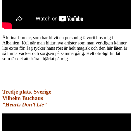
Åh fina Lorenc, som har blivit en personlig favorit hos mig i
Albanien. Kul när man hittar nya artister som man verkligen känner
lite extra för. Jag tycker hans röst är helt magisk och den här låten är
så himla vacker och sorgsen på samma gång. Helt otroligt fin låt
som får det att skära i hjärtat på mig.
Tredje plats.
Sverige
Vilhelm Buchaus
”Hearts Don’t Lie”