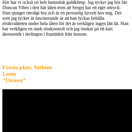
Här har vi också en helt fantastisk guldklimp. Jag tycker jag hör lite
Duncan Vibes i den här låten trots att Sergej har ett eget uttryck.
Han sjunger otroligt bra och är en personlig favorit hos mig. Det
som jag tycker är fascinerande är att han lyckas behålla
röstkvaliteten under hela låten för det är verkligen ingen lätt låt. Han
har verkligen en stark röstkontroll och jag önskar på ett kärt
återseende i tävlingen i framtiden från honom.
Första plats.
Serbien
Lores
”Unseen”