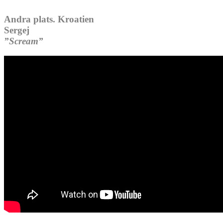
Andra plats.
Kroatien
Sergej
”Scream”