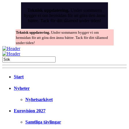
Skip
to
Teknisk uppdatering.
Under sommaren
the
bygger vi om hemsidan för att göra den ännu
content
bättre. Tack för ditt tålamod under tiden!
Teknisk uppdatering.
Under sommaren bygger vi om
hemsidan för att göra den ännu bättre. Tack för ditt tålamod
under tiden!
Start
Nyheter
Nyhetsarkivet
Eurovision 2027
Samtliga tävlingar