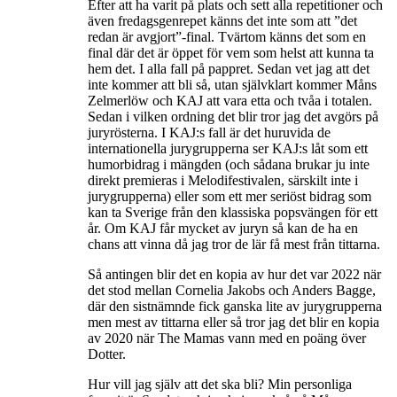
Efter att ha varit på plats och sett alla repetitioner och
även fredagsgenrepet känns det inte som att ”det
redan är avgjort”-final. Tvärtom känns det som en
final där det är öppet för vem som helst att kunna ta
hem det. I alla fall på pappret. Sedan vet jag att det
inte kommer att bli så, utan självklart kommer Måns
Zelmerlöw och KAJ att vara etta och tvåa i totalen.
Sedan i vilken ordning det blir tror jag det avgörs på
juryrösterna. I KAJ:s fall är det huruvida de
internationella jurygrupperna ser KAJ:s låt som ett
humorbidrag i mängden (och sådana brukar ju inte
direkt premieras i Melodifestivalen, särskilt inte i
jurygrupperna) eller som ett mer seriöst bidrag som
kan ta Sverige från den klassiska popsvängen för ett
år. Om KAJ får mycket av juryn så kan de ha en
chans att vinna då jag tror de lär få mest från tittarna.
Så antingen blir det en kopia av hur det var 2022 när
det stod mellan Cornelia Jakobs och Anders Bagge,
där den sistnämnde fick ganska lite av jurygrupperna
men mest av tittarna eller så tror jag det blir en kopia
av 2020 när The Mamas vann med en poäng över
Dotter.
Hur vill jag själv att det ska bli? Min personliga