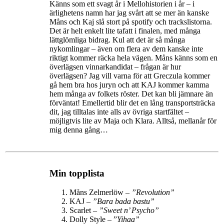
Känns som ett svagt år i Mellohistorien i år – i
ärlighetens namn har jag svårt att se mer än kanske
Måns och Kaj slå stort på spotify och trackslistorna.
Det är helt enkelt lite tafatt i finalen, med många
lättglömliga bidrag. Kul att det är så många
nykomlingar – även om flera av dem kanske inte
riktigt kommer räcka hela vägen. Måns känns som en
överlägsen vinnarkandidat – frågan är hur
överlägsen? Jag vill varna för att Greczula kommer
gå hem bra hos juryn och att KAJ kommer kamma
hem många av folkets röster. Det kan bli jämnare än
förväntat! Emellertid blir det en lång transportsträcka
dit, jag tilltalas inte alls av övriga startfältet –
möjligtvis lite av Maja och Klara. Alltså, mellanår för
mig denna gång…
Min topplista
Måns Zelmerlöw –
”Revolution”
KAJ –
”Bara bada bastu”
Scarlet –
”Sweet n’ Psycho”
Dolly Style – ”
Yihaa”