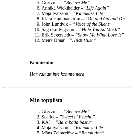
Greczula –
”Believe Me”
Annika Wickihalder – ”
Life Again”
Maja Ivarsson –
”Kamikaze Life”
Klara Hammarström –
”
On and On and On
”
John Lundvik –
”
Voice of the Silent
”
Saga Ludvigsson –
”
Hate You So Much
”
Erik Segerstedt –
”
Show Me What Love Is
”
Meira Omar –
”Hush Hush”
Kommentar
Har valt att inte kommentera
Min topplista
Greczula –
”Believe Me”
Scarlet –
”Sweet n’ Psycho”
KAJ –
”Bara bada bastu”
Maja Ivarsson –
”Kamikaze Life”
Måns Zelmerlöw –
”Revolution”