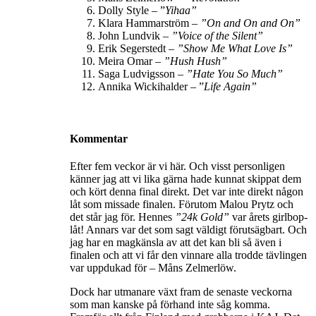
Dolly Style – ”
Yihaa”
Klara Hammarström –
”
On and On and On
”
John Lundvik –
”
Voice of the Silent
”
Erik Segerstedt –
”
Show Me What Love Is
”
Meira Omar –
”Hush Hush”
Saga Ludvigsson –
”
Hate You So Much
”
Annika Wickihalder – ”
Life Again”
Kommentar
Efter fem veckor är vi här. Och visst personligen
känner jag att vi lika gärna hade kunnat skippat dem
och kört denna final direkt. Det var inte direkt någon
låt som missade finalen. Förutom Malou Prytz och
det står jag för. Hennes
”24k Gold”
var årets girlbop-
låt! Annars var det som sagt väldigt förutsägbart. Och
jag har en magkänsla av att det kan bli så även i
finalen och att vi får den vinnare alla trodde tävlingen
var uppdukad för – Måns Zelmerlöw.
Dock har utmanare växt fram de senaste veckorna
som man kanske på förhand inte såg komma.