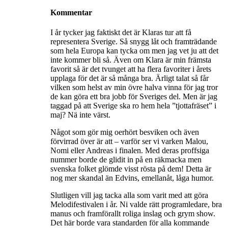
Kommentar
I år tycker jag faktiskt det är Klaras tur att få
representera Sverige. Så snygg låt och framträdande
som hela Europa kan tycka om men jag vet ju att det
inte kommer bli så. Även om Klara är min främsta
favorit så är det tvunget att ha flera favoriter i årets
upplaga för det är så många bra. Ärligt talat så får
vilken som helst av min övre halva vinna för jag tror
de kan göra ett bra jobb för Sveriges del. Men är jag
taggad på att Sverige ska ro hem hela ”tjottafräset” i
maj? Nä inte värst.
Något som gör mig oerhört besviken och även
förvirrad över är att – varför ser vi varken Malou,
Nomi eller Andreas i finalen. Med deras proffsiga
nummer borde de glidit in på en räkmacka men
svenska folket glömde visst rösta på dem! Detta är
nog mer skandal än Edvins, emellanåt, låga humor.
Slutligen vill jag tacka alla som varit med att göra
Melodifestivalen i år. Ni valde rätt programledare, bra
manus och framförallt roliga inslag och grym show.
Det här borde vara standarden för alla kommande