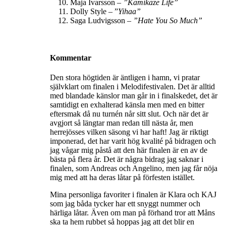
Maja Ivarsson –
”Kamikaze Life”
Dolly Style – ”
Yihaa”
Saga Ludvigsson –
”
Hate You So Much
”
Kommentar
Den stora högtiden är äntligen i hamn, vi pratar
självklart om finalen i Melodifestivalen. Det är alltid
med blandade känslor man går in i finalskedet, det är
samtidigt en exhalterad känsla men med en bitter
eftersmak då nu turnén når sitt slut. Och när det är
avgjort så längtar man redan till nästa år, men
herrejösses vilken säsong vi har haft! Jag är riktigt
imponerad, det har varit hög kvalité på bidragen och
jag vågar mig påstå att den här finalen är en av de
bästa på flera år. Det är några bidrag jag saknar i
finalen, som Andreas och Angelino, men jag får nöja
mig med att ha deras låtar på förfesten istället.
Mina personliga favoriter i finalen är Klara och KAJ
som jag båda tycker har ett snyggt nummer och
härliga låtar. Även om man på förhand tror att Måns
ska ta hem rubbet så hoppas jag att det blir en