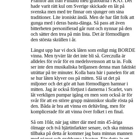
Framför allt från Finland med grabbarna i KAJ. Det
hade varit rätt kul om Sverige skickade en låt på
svenska men med tre finnar om sjunger om sina
traditioner. Lite ironiskt ändå. Men de har fått folk att
gunga med i deras bastu-dänga. Så pass att även
bitterheten personifierad går runt och nynnar på den
och sätter den trea på min lista. Det är förmodligen
den största skrällen i år.
Längst upp har vi dock låten som enligt mig BORDE
vinna. Men tyvärr lär det inte bli så. Greczulla är
alldeles för svår för en medelsvensson att ta in. Folk
ser inte den musikaliska briljansen denna man faktiskt
uträttar på tre minuter. Kolla bara här i panelen för att
se hur låten klyver oss på mitten. Slå ut det på
miljoner och det gör att han förmodligen hamnar i
mitten. Jag är också förtjust i damerna i Scarlet, vars
låt verkligen pumpar igång en men som också är för
svår för att en större grupp människor skulle rösta på
den. Båda är bra att vinna en deltävling, men för
komplicerade för att vinna över folket i en final.
Så om 10år, när jag sitter där med min 45-åriga
ölmage och två hjärtinfarkter senare, och ska minnas
tillbaka på detta år kommer jag bara minnas mannen
med pianot och grabbarna i bastun. För detta är ett