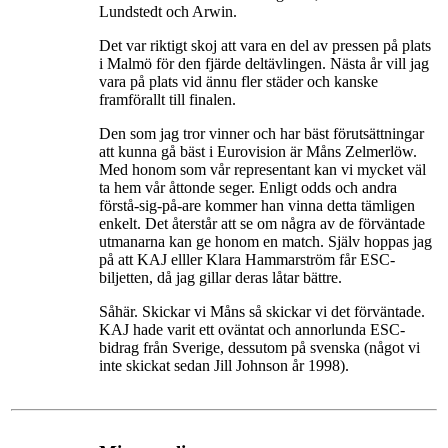
Lundstedt och Arwin.
Det var riktigt skoj att vara en del av pressen på plats
i Malmö för den fjärde deltävlingen. Nästa år vill jag
vara på plats vid ännu fler städer och kanske
framförallt till finalen.
Den som jag tror vinner och har bäst förutsättningar
att kunna gå bäst i Eurovision är Måns Zelmerlöw.
Med honom som vår representant kan vi mycket väl
ta hem vår åttonde seger. Enligt odds och andra
förstå-sig-på-are kommer han vinna detta tämligen
enkelt. Det återstår att se om några av de förväntade
utmanarna kan ge honom en match. Själv hoppas jag
på att KAJ elller Klara Hammarström får ESC-
biljetten, då jag gillar deras låtar bättre.
Såhär. Skickar vi Måns så skickar vi det förväntade.
KAJ hade varit ett oväntat och annorlunda ESC-
bidrag från Sverige, dessutom på svenska (något vi
inte skickat sedan Jill Johnson år 1998).