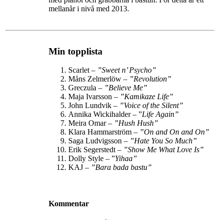
mellanår i nivå med 2013.
Min topplista
Scarlet –
”Sweet n’ Psycho”
Måns Zelmerlöw –
”Revolution”
Greczula –
”Believe Me”
Maja Ivarsson –
”Kamikaze Life”
John Lundvik –
”
Voice of the Silent
”
Annika Wickihalder – ”
Life Again”
Meira Omar –
”Hush Hush”
Klara Hammarström –
”
On and On and On
”
Saga Ludvigsson –
”
Hate You So Much
”
Erik Segerstedt –
”
Show Me What Love Is
”
Dolly Style – ”
Yihaa”
KAJ –
”Bara bada bastu”
Kommentar