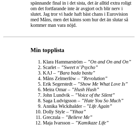
spännande final in i det sista, det är alltid extra roligt
om det fortfarande inte är avgjort och blir nerv i
slutet. Jag tror vi hade haft bäst chans i Eurovision
med Måns, men det känns som hur det än slutar så
kommer man vara nöjd.
Min topplista
Klara Hammarström –
”
On and On and On
”
Scarlet –
”Sweet n’ Psycho”
KAJ –
”Bara bada bastu”
Måns Zelmerlöw –
”Revolution”
Erik Segerstedt –
”
Show Me What Love Is
”
Meira Omar –
”Hush Hush”
John Lundvik –
”
Voice of the Silent
”
Saga Ludvigsson –
”
Hate You So Much
”
Annika Wickihalder – ”
Life Again”
Dolly Style – ”
Yihaa”
Greczula –
”Believe Me”
Maja Ivarsson –
”Kamikaze Life”