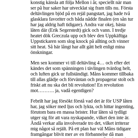
konstig känsla att följa Mellon i år, speciellt när man
ser på hur saker har utvecklat sig fram tills nu. Första
deltävlingen bjöd på en rejäl pangstart, jag hade två
glasklara favoriter och båda nådde finalen (en sån tur
har jag aldrig haft tidigare). Andra var okej, bästa
låten där (Erik Segerstedt) gick och vann. I tredje
heatet dök Greczula upp och blev den Uppkäftiga
Uppstickaren som slog knock på allting och vinner
sitt heat. Så här långt har allt gått helt enligt mina
önskningar.
Men sen kommer vi till deltävling 4… och efter det
kändes det som spänningen i tävlingen tvärdog helt,
och luften gick ur fullständigt. Måns kommer tillbaka
till allas glädje och förväntan och propagerar stolt och
friskt att nu ska det bli revolution! En revolution
mot………. ja, vadå egentligen?
Febrilt har jag försökt förstå vad det är för USP låten
har, jag söker med ljus och lykta, och hittar ingenting,
förutom bara en massa brister. Hur låten så tydligt
utger sig för att vara nyskapande, vilket den inte är.
Ändå verkar alla involverade tro det, vilket irriterar
mig något så rejält. På ett plan har väl Måns tidigare
framgångar blivit mer av en förbannelse då man