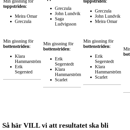
Min gissning för
toppstriden
:
toppstriden
:
Greczula
Greczula
John Lundvik
Meira Omar
John Lundvik
Saga
Greczula
Meira Omar
Ludvigsson
Min gissning för
Min gissning för
Min gissning för
bottenstriden
:
bottenstriden
:
bottenstriden
:
Min
bot
Klara
Erik
Erik
Hammarström
Segerstedt
Segerstedt
Erik
Klara
Klara
Segersted
Hammarström
Hammarström
Scarlet
Scarlet
Så här VILL vi att resultatet ska bli