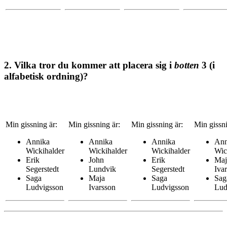
2. Vilka tror du kommer att placera sig i
botten
3 (i
alfabetisk ordning)?
Min gissning är:
Min gissning är:
Min gissning är:
Min gissni
Annika
Annika
Annika
Ann
Wickihalder
Wickihalder
Wickihalder
Wic
Erik
John
Erik
Maj
Segerstedt
Lundvik
Segerstedt
Iva
Saga
Maja
Saga
Sag
Ludvigsson
Ivarsson
Ludvigsson
Lud