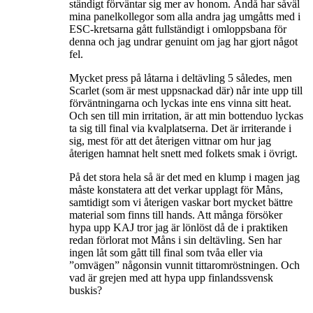
ständigt förväntar sig mer av honom. Ändå har såväl
mina panelkollegor som alla andra jag umgåtts med i
ESC-kretsarna gått fullständigt i omloppsbana för
denna och jag undrar genuint om jag har gjort något
fel.
Mycket press på låtarna i deltävling 5 således, men
Scarlet (som är mest uppsnackad där) når inte upp till
förväntningarna och lyckas inte ens vinna sitt heat.
Och sen till min irritation, är att min bottenduo lyckas
ta sig till final via kvalplatserna. Det är irriterande i
sig, mest för att det återigen vittnar om hur jag
återigen hamnat helt snett med folkets smak i övrigt.
På det stora hela så är det med en klump i magen jag
måste konstatera att det verkar upplagt för Måns,
samtidigt som vi återigen vaskar bort mycket bättre
material som finns till hands. Att många försöker
hypa upp KAJ tror jag är lönlöst då de i praktiken
redan förlorat mot Måns i sin deltävling. Sen har
ingen låt som gått till final som tvåa eller via
”omvägen” någonsin vunnit tittaromröstningen. Och
vad är grejen med att hypa upp finlandssvensk
buskis?