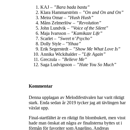
KAJ –
”Bara bada bastu”
Klara Hammarström –
”
On and On and On
”
Meira Omar –
”Hush Hush”
Måns Zelmerlöw –
”Revolution”
John Lundvik –
”
Voice of the Silent
”
Maja Ivarsson –
”Kamikaze Life”
Scarlet –
”Sweet n’ Psycho”
Dolly Style – ”
Yihaa”
Erik Segerstedt –
”
Show Me What Love Is
”
Annika Wickihalder – ”
Life Again”
Greczula –
”Believe Me”
Saga Ludvigsson –
”
Hate You So Much
”
Kommentar
Denna upplagan av Melodifestivalen har varit riktigt
stark. Enda sedan år 2019 tycker jag att tävlingen har
växlat upp.
Final-startfältet är en riktigt fin blombukett, men visst
hade man önskat att några av finalisterna byttes ut i
förmån för favoriter som Angelino, Andreas