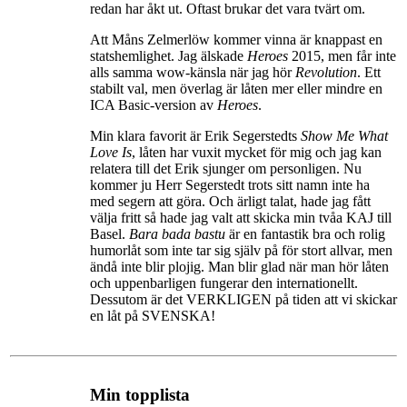
redan har åkt ut. Oftast brukar det vara tvärt om.
Att Måns Zelmerlöw kommer vinna är knappast en
statshemlighet. Jag älskade
Heroes
2015, men får inte
alls samma wow-känsla när jag hör
Revolution
. Ett
stabilt val, men överlag är låten mer eller mindre en
ICA Basic-version av
Heroes
.
Min klara favorit är Erik Segerstedts
Show Me What
Love Is
, låten har vuxit mycket för mig och jag kan
relatera till det Erik sjunger om personligen. Nu
kommer ju Herr Segerstedt trots sitt namn inte ha
med segern att göra. Och ärligt talat, hade jag fått
välja fritt så hade jag valt att skicka min tvåa KAJ till
Basel.
Bara bada bastu
är en fantastik bra och rolig
humorlåt som inte tar sig själv på för stort allvar, men
ändå inte blir plojig. Man blir glad när man hör låten
och uppenbarligen fungerar den internationellt.
Dessutom är det VERKLIGEN på tiden att vi skickar
en låt på SVENSKA!
Min topplista