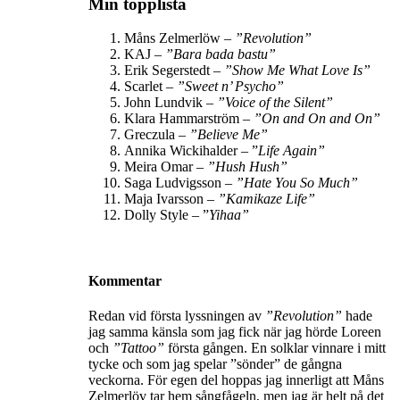
Min topplista
Måns Zelmerlöw –
”Revolution”
KAJ –
”Bara bada bastu”
Erik Segerstedt –
”
Show Me What Love Is
”
Scarlet –
”Sweet n’ Psycho”
John Lundvik –
”
Voice of the Silent
”
Klara Hammarström –
”
On and On and On
”
Greczula –
”Believe Me”
Annika Wickihalder – ”
Life Again”
Meira Omar –
”Hush Hush”
Saga Ludvigsson –
”
Hate You So Much
”
Maja Ivarsson –
”Kamikaze Life”
Dolly Style – ”
Yihaa”
Kommentar
Redan vid första lyssningen av
”Revolution”
hade
jag samma känsla som jag fick när jag hörde Loreen
och
”Tattoo”
första gången. En solklar vinnare i mitt
tycke och som jag spelar ”sönder” de gångna
veckorna.
För egen del hoppas jag innerligt att Måns
Zelmerlöv tar hem sångfågeln, men jag är helt på det