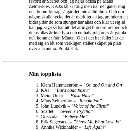
favorit är Scarlet och jag hejar också på Måns
Zelmerlöw. KAJ:s låt är rolig men när det gäller mig
och humorbidrag så går det inte alltid ihop. Och om
någon skulle tycka det är märkligt att jag premierar ett
bidrag där de som sjunger har alias och klär ut sig så
kan jag säga så här att det är inget humornummer och
deras alias är inte fyra och en halv miljarder år gamla
och kommer från Månen. Och i det här fallet har de
med sig en låt som verkligen ställer skåpet på plats
över alla andra. Punkt slut.
Min topplista
Klara Hammarström –
”
On and On and On
”
KAJ –
”Bara bada bastu”
Meira Omar –
”Hush Hush”
Måns Zelmerlöw –
”Revolution”
John Lundvik –
”
Voice of the Silent
”
Scarlet –
”Sweet n’ Psycho”
Greczula –
”Believe Me”
Erik Segerstedt –
”
Show Me What Love Is
”
Annika Wickihalder – ”
Life Again”