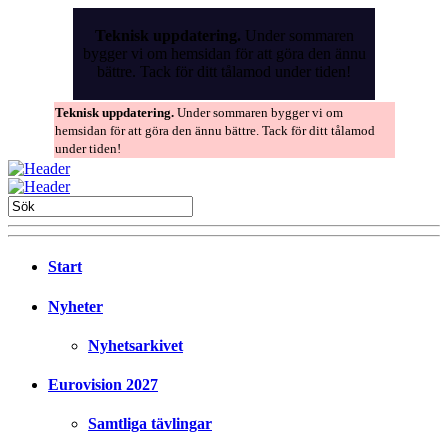
Skip
to
Teknisk uppdatering.
Under sommaren
the
bygger vi om hemsidan för att göra den ännu
content
bättre. Tack för ditt tålamod under tiden!
Teknisk uppdatering.
Under sommaren bygger vi om
hemsidan för att göra den ännu bättre. Tack för ditt tålamod
under tiden!
Start
Nyheter
Nyhetsarkivet
Eurovision 2027
Samtliga tävlingar