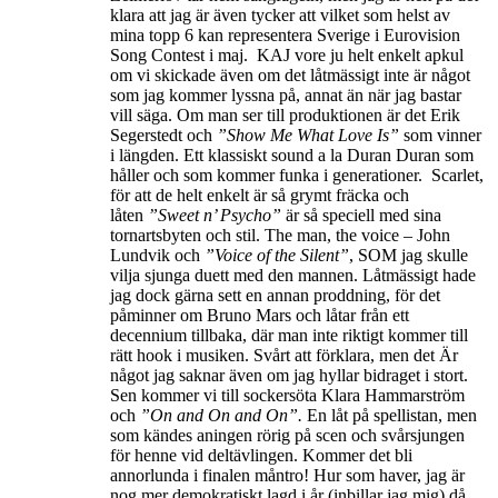
klara att jag är även tycker att vilket som helst av
mina topp 6 kan representera Sverige i Eurovision
Song Contest i maj. KAJ vore ju helt enkelt apkul
om vi skickade även om det låtmässigt inte är något
som jag kommer lyssna på, annat än när jag bastar
vill säga. Om man ser till produktionen är det Erik
Segerstedt och
”
Show Me What Love Is
”
som vinner
i längden.
Ett klassiskt sound a la Duran Duran som
håller och som kommer funka i generationer.
Scarlet,
för att de helt enkelt är så grymt fräcka och
låten
”Sweet n’ Psycho”
är så speciell med sina
tornartsbyten och stil.
The man, the voice –
John
Lundvik och
”
Voice of the Silent
”
, SOM jag skulle
vilja sjunga duett med den mannen. Låtmässigt hade
jag dock gärna sett en annan proddning, för det
påminner om Bruno Mars och låtar från ett
decennium tillbaka, där man inte riktigt kommer till
rätt hook i musiken. Svårt att förklara, men det Är
något jag saknar även om jag hyllar bidraget i stort.
Sen kommer vi till sockersöta Klara Hammarström
och
”
On and On and On
”.
En låt på spellistan, men
som kändes aningen rörig på scen och svårsjungen
för henne vid deltävlingen. Kommer det bli
annorlunda i finalen måntro! Hur som haver, jag är
nog mer demokratiskt lagd i år (inbillar jag mig) då