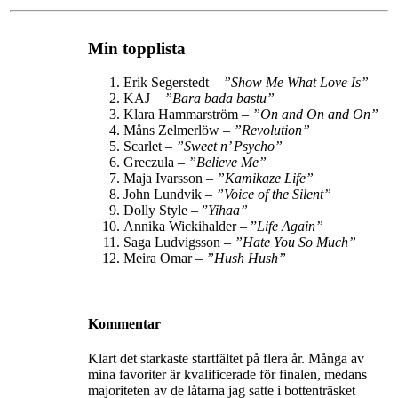
Min topplista
Erik Segerstedt –
”
Show Me What Love Is
”
KAJ –
”Bara bada bastu”
Klara Hammarström –
”
On and On and On
”
Måns Zelmerlöw –
”Revolution”
Scarlet –
”Sweet n’ Psycho”
Greczula –
”Believe Me”
Maja Ivarsson –
”Kamikaze Life”
John Lundvik –
”
Voice of the Silent
”
Dolly Style – ”
Yihaa”
Annika Wickihalder – ”
Life Again”
Saga Ludvigsson –
”
Hate You So Much
”
Meira Omar –
”Hush Hush”
Kommentar
Klart det starkaste startfältet på flera år. Många av
mina favoriter är kvalificerade för finalen, medans
majoriteten av de låtarna jag satte i bottenträsket