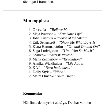
tävlingar i framtiden.
Min topplista
Greczula –
”Believe Me”
Maja Ivarsson –
”Kamikaze Life”
John Lundvik –
”
Voice of the Silent
”
Erik Segerstedt –
”
Show Me What Love Is
”
Klara Hammarström –
”
On and On and On
”
Saga Ludvigsson –
”
Hate You So Much
”
Scarlet –
”Sweet n’ Psycho”
Måns Zelmerlöw –
”Revolution”
Annika Wickihalder – ”
Life Again”
KAJ –
”Bara bada bastu”
Dolly Style – ”
Yihaa”
Meira Omar –
”Hush Hush”
Kommentar
Här finns det mycket att säga. Det har varit en