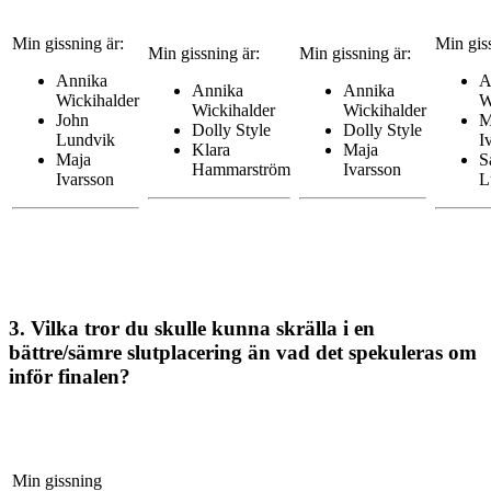
Min gissning är:
Min giss
Min gissning är:
Min gissning är:
Annika
A
Annika
Annika
Wickihalder
W
Wickihalder
Wickihalder
John
M
Dolly Style
Dolly Style
Lundvik
I
Klara
Maja
Maja
S
Hammarström
Ivarsson
Ivarsson
L
3. Vilka tror du skulle kunna skrälla i en
bättre/sämre slutplacering än vad det spekuleras om
inför finalen?
Min gissning