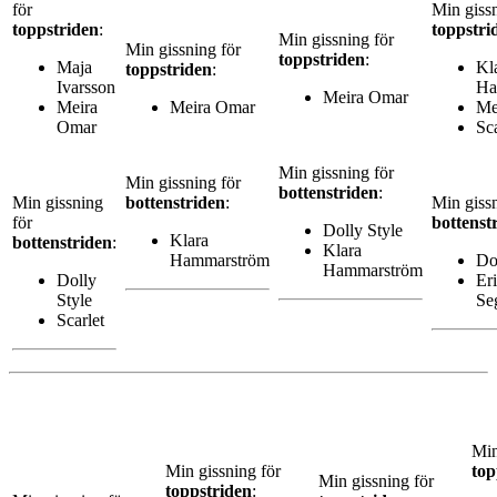
för
Min gissn
toppstriden
:
toppstri
Min gissning för
Min gissning för
toppstriden
:
Maja
Kl
toppstriden
:
Ivarsson
Ha
Meira Omar
Meira
Meira Omar
Me
Omar
Sca
Min gissning för
Min gissning för
bottenstriden
:
Min gissning
bottenstriden
:
Min gissn
för
bottenst
Dolly Style
Klara
bottenstriden
:
Klara
Hammarström
Do
Hammarström
Dolly
Er
Style
Se
Scarlet
Min
Min gissning för
top
Min gissning för
toppstriden
: