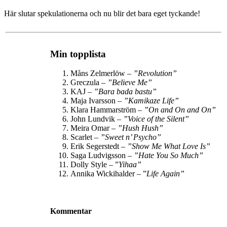
Här slutar spekulationerna och nu blir det bara eget tyckande!
Min topplista
Måns Zelmerlöw –
”Revolution”
Greczula –
”Believe Me”
KAJ –
”Bara bada bastu”
Maja Ivarsson –
”Kamikaze Life”
Klara Hammarström –
”
On and On and On
”
John Lundvik –
”
Voice of the Silent
”
Meira Omar –
”Hush Hush”
Scarlet –
”Sweet n’ Psycho”
Erik Segerstedt –
”
Show Me What Love Is
”
Saga Ludvigsson –
”
Hate You So Much
”
Dolly Style – ”
Yihaa”
Annika Wickihalder – ”
Life Again”
Kommentar