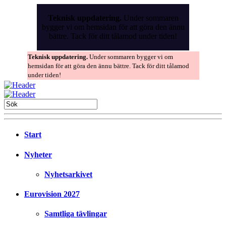
Skip
to
Teknisk uppdatering.
Under sommaren
the
bygger vi om hemsidan för att göra den ännu
content
bättre. Tack för ditt tålamod under tiden!
Teknisk uppdatering.
Under sommaren bygger vi om
hemsidan för att göra den ännu bättre. Tack för ditt tålamod
under tiden!
Start
Nyheter
Nyhetsarkivet
Eurovision 2027
Samtliga tävlingar