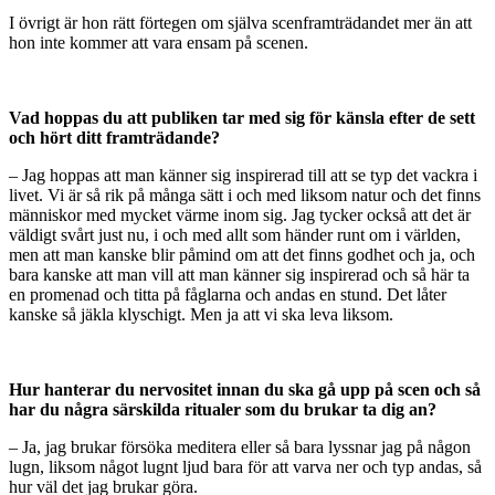
I övrigt är hon rätt förtegen om själva scenframträdandet mer än att
hon inte kommer att vara ensam på scenen.
Vad hoppas du att publiken tar med sig för känsla efter de sett
och hört ditt framträdande?
– Jag hoppas att man känner sig inspirerad till att se typ det vackra i
livet. Vi är så rik på många sätt i och med liksom natur och det finns
människor med mycket värme inom sig. Jag tycker också att det är
väldigt svårt just nu, i och med allt som händer runt om i världen,
men att man kanske blir påmind om att det finns godhet och ja, och
bara kanske att man vill att man känner sig inspirerad och så här ta
en promenad och titta på fåglarna och andas en stund. Det låter
kanske så jäkla klyschigt. Men ja att vi ska leva liksom.
Hur hanterar du nervositet innan du ska gå upp på scen och så
har du några särskilda ritualer som du brukar ta dig an?
– Ja, jag brukar försöka meditera eller så bara lyssnar jag på någon
lugn, liksom något lugnt ljud bara för att varva ner och typ andas, så
hur väl det jag brukar göra.