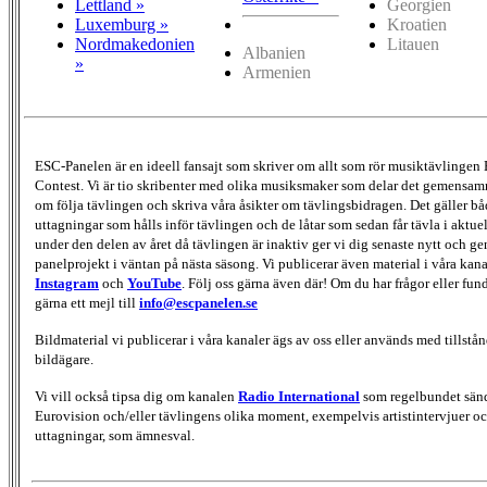
Lettland »
Georgien
Luxemburg »
Kroatien
Nordmakedonien
Litauen
Albanien
»
Armenien
ESC-Panelen är en ideell fansajt som skriver om allt som rör musiktävlingen
Contest. Vi är tio skribenter med olika musiksmaker som delar det gemensamma
om följa tävlingen och skriva våra åsikter om tävlingsbidragen. Det gäller bå
uttagningar som hålls inför tävlingen och de låtar som sedan får tävla i aktu
under den delen av året då tävlingen är inaktiv ger vi dig senaste nytt och g
panelprojekt i väntan på nästa säsong. Vi publicerar även material i våra kan
Instagram
och
YouTube
. Följ oss gärna även där! Om du har frågor eller fun
gärna ett mejl till
info@escpanelen.se
Bildmaterial vi publicerar i våra kanaler ägs av oss eller används med tillstån
bildägare.
Vi vill också tipsa dig om kanalen
Radio International
som regelbundet sän
Eurovision och/eller tävlingens olika moment, exempelvis artistintervjuer oc
uttagningar, som ämnesval.