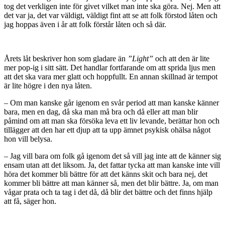
tog det verkligen inte för givet vilket man inte ska göra. Nej. Men att
det var ja, det var väldigt, väldigt fint att se att folk förstod låten och
jag hoppas även i år att folk förstår låten och så där.
Årets låt beskriver hon som gladare än
”Light”
och att den är lite
mer pop-ig i sitt sätt. Det handlar fortfarande om att sprida ljus men
att det ska vara mer glatt och hoppfullt. En annan skillnad är tempot
är lite högre i den nya låten.
– Om man kanske går igenom en svår period att man kanske känner
bara, men en dag, då ska man må bra och då eller att man blir
påmind om att man ska försöka leva ett liv levande, berättar hon och
tillägger att den har ett djup att ta upp ämnet psykisk ohälsa något
hon vill belysa.
– Jag vill bara om folk gå igenom det så vill jag inte att de känner sig
ensam utan att det liksom. Ja, det fattar tycka att man kanske inte vill
höra det kommer bli bättre för att det känns skit och bara nej, det
kommer bli bättre att man känner så, men det blir bättre. Ja, om man
vågar prata och ta tag i det då, då blir det bättre och det finns hjälp
att få, säger hon.