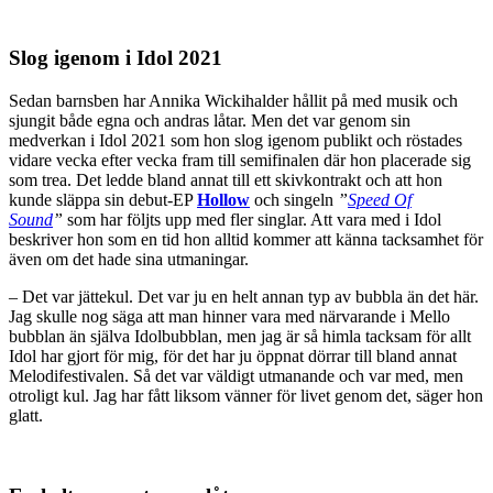
Slog igenom i Idol 2021
Sedan barnsben har Annika Wickihalder hållit på med musik och
sjungit både egna och andras låtar. Men det var genom sin
medverkan i Idol 2021 som hon slog igenom publikt och röstades
vidare vecka efter vecka fram till semifinalen där hon placerade sig
som trea. Det ledde bland annat till ett skivkontrakt och att hon
kunde släppa sin debut-EP
Hollow
och singeln
”
Speed Of
Sound
”
som har följts upp med fler singlar. Att vara med i Idol
beskriver hon som en tid hon alltid kommer att känna tacksamhet för
även om det hade sina utmaningar.
– Det var jättekul. Det var ju en helt annan typ av bubbla än det här.
Jag skulle nog säga att man hinner vara med närvarande i Mello
bubblan än själva Idolbubblan, men jag är så himla tacksam för allt
Idol har gjort för mig, för det har ju öppnat dörrar till bland annat
Melodifestivalen. Så det var väldigt utmanande och var med, men
otroligt kul. Jag har fått liksom vänner för livet genom det, säger hon
glatt.