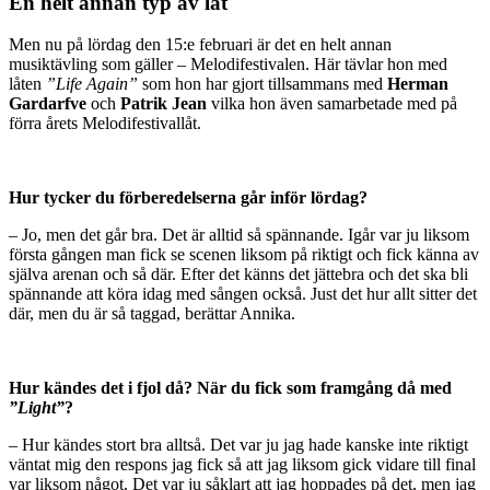
En helt annan typ av låt
Men nu på lördag den 15:e februari är det en helt annan
musiktävling som gäller – Melodifestivalen. Här tävlar hon med
låten
”Life Again”
som hon har gjort tillsammans med
Herman
Gardarfve
och
Patrik Jean
vilka hon även samarbetade med på
förra årets Melodifestivallåt.
Hur tycker du förberedelserna går inför lördag?
– Jo, men det går bra. Det är alltid så spännande. Igår var ju liksom
första gången man fick se scenen liksom på riktigt och fick känna av
själva arenan och så där. Efter det känns det jättebra och det ska bli
spännande att köra idag med sången också. Just det hur allt sitter det
där, men du är så taggad, berättar Annika.
Hur kändes det i fjol då? När du fick som framgång då med
”Light”
?
– Hur kändes stort bra alltså. Det var ju jag hade kanske inte riktigt
väntat mig den respons jag fick så att jag liksom gick vidare till final
var liksom något. Det var ju såklart att jag hoppades på det, men jag