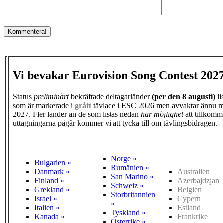
Vi bevakar Eurovision Song Contest 202
Status
preliminärt
bekräftade deltagarländer
(per den
8 augusti)
li
som är markerade i
grått
tävlade i ESC 2026 men avvaktar ännu m
2027. Fler länder än de som listas nedan
har möjlighet
att tillkomm
uttagningarna pågår kommer vi att tycka till om tävlingsbidragen.
Norge »
Bulgarien »
Rumänien »
Danmark »
Australien
San Marino »
Finland »
Azerbajdzjan
Schweiz »
Grekland »
Belgien
Storbritannien
Israel »
Cypern
»
Italien »
Estland
Tyskland »
Kanada »
Frankrike
Österrike »