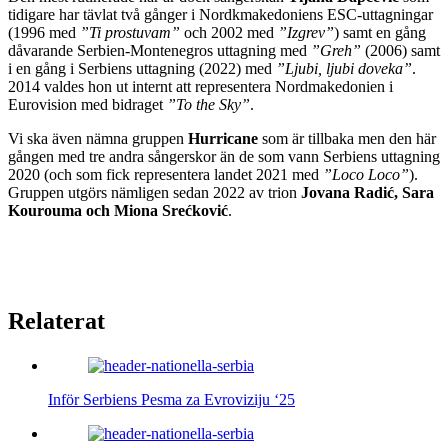
tidigare har tävlat två gånger i Nordkmakedoniens ESC-uttagningar
(1996 med
”Ti prostuvam”
och 2002 med
”Izgrev”
) samt en gång
dåvarande Serbien-Montenegros uttagning med
”Greh”
(2006) samt
i en gång i Serbiens uttagning (2022) med
”Ljubi, ljubi doveka”
.
2014 valdes hon ut internt att representera Nordmakedonien i
Eurovision med bidraget
”To the Sky”
.
Vi ska även nämna gruppen
Hurricane
som är tillbaka men den här
gången med tre andra sångerskor än de som vann Serbiens uttagning
2020 (och som fick representera landet 2021 med
”Loco Loco”
).
Gruppen utgörs nämligen sedan 2022 av trion
Jovana Radić, Sara
Kourouma och Miona Srećković
.
Relaterat
Inför Serbiens Pesma za Evroviziju ‘25