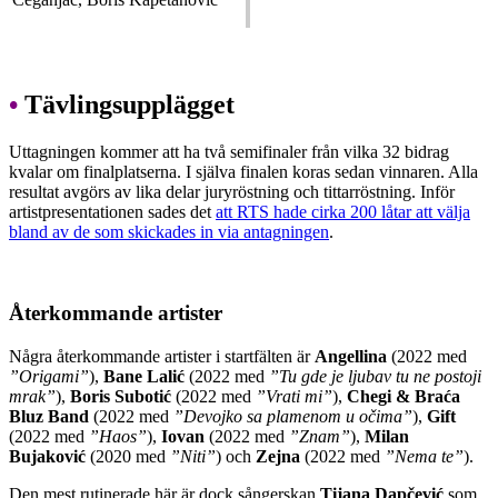
•
Tävlingsupplägget
Uttagningen kommer att ha två semifinaler från vilka 32 bidrag
kvalar om finalplatserna. I själva finalen koras sedan vinnaren. Alla
resultat avgörs av lika delar juryröstning och tittarröstning. Inför
artistpresentationen sades det
att RTS hade cirka 200 låtar att välja
bland av de som skickades in via antagningen
.
Återkommande artister
Några återkommande artister i startfälten är
Angellina
(2022 med
”Origami”
),
Bane Lalić
(2022 med
”Tu gde je ljubav tu ne postoji
mrak”
),
Boris Subotić
(2022 med
”Vrati mi”
),
Chegi & Braća
Bluz Band
(2022 med
”Devojko sa plamenom u očima”
),
Gift
(2022 med
”Haos”
),
Iovan
(2022 med
”Znam”
),
Milan
Bujaković
(2020 med
”Niti”
) och
Zejna
(2022 med
”Nema te”
).
Den mest rutinerade här är dock sångerskan
Tijana Dapčević
som