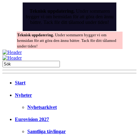
Skip
to
Teknisk uppdatering.
Under sommaren
the
bygger vi om hemsidan för att göra den ännu
content
bättre. Tack för ditt tålamod under tiden!
Teknisk uppdatering.
Under sommaren bygger vi om
hemsidan för att göra den ännu bättre. Tack för ditt tålamod
under tiden!
Start
Nyheter
Nyhetsarkivet
Eurovision 2027
Samtliga tävlingar