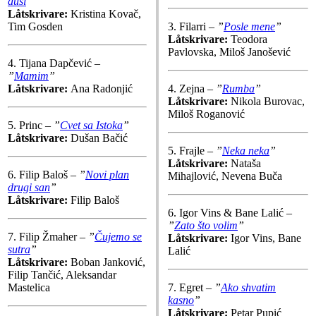
duši
”
Låtskrivare:
Kristina Kovač,
Tim Gosden
3. Filarri –
”
Posle mene
”
Låtskrivare:
Teodora
Pavlovska, Miloš Janošević
4. Tijana Dapčević –
”
Mamim
”
Låtskrivare:
Ana Radonjić
4. Zejna –
”
Rumba
”
Låtskrivare:
Nikola Burovac,
Miloš Roganović
5. Princ –
”
Cvet sa Istoka
”
Låtskrivare:
Dušan Bačić
5. Frajle –
”
Neka neka
”
Låtskrivare:
Nataša
6. Filip Baloš –
”
Novi plan
Mihajlović, Nevena Buča
drugi san
”
Låtskrivare:
Filip Baloš
6. Igor Vins & Bane Lalić –
”
Zato što volim
”
7. Filip Žmaher –
”
Čujemo se
Låtskrivare:
Igor Vins, Bane
sutra
”
Lalić
Låtskrivare:
Boban Janković,
Filip Tančić, Aleksandar
Mastelica
7. Egret –
”
Ako shvatim
kasno
”
Låtskrivare:
Petar Pupić