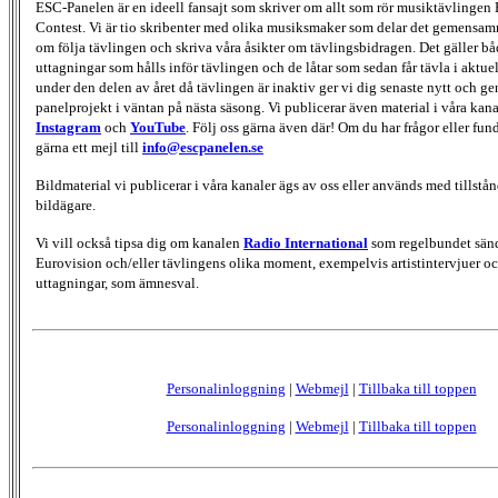
ESC-Panelen är en ideell fansajt som skriver om allt som rör musiktävlingen
Contest. Vi är tio skribenter med olika musiksmaker som delar det gemensamma
om följa tävlingen och skriva våra åsikter om tävlingsbidragen. Det gäller bå
uttagningar som hålls inför tävlingen och de låtar som sedan får tävla i aktu
under den delen av året då tävlingen är inaktiv ger vi dig senaste nytt och g
panelprojekt i väntan på nästa säsong. Vi publicerar även material i våra kan
Instagram
och
YouTube
. Följ oss gärna även där! Om du har frågor eller fun
gärna ett mejl till
info@escpanelen.se
Bildmaterial vi publicerar i våra kanaler ägs av oss eller används med tillstån
bildägare.
Vi vill också tipsa dig om kanalen
Radio International
som regelbundet sän
Eurovision och/eller tävlingens olika moment, exempelvis artistintervjuer oc
uttagningar, som ämnesval.
Personalinloggning
|
Webmejl
|
Tillbaka till toppen
Personalinloggning
|
Webmejl
|
Tillbaka till toppen