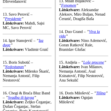
13. Milan Bujaković –
Dževerdanović
”
Fenomen
”
Låtskrivare:
Aleksandar
13. Savo Perović –
Aleksov, Miro Buljan, Nenad
”
Presidente
”
Ćeranić, Dragiša Baša
Låtskrivare:
Mahdi, Sajsi
MC, Savo Perović
14. Duo Grand –
”
Viva la
vida
”
14. Igor Stanojević –
”
Iza
Låtskrivare:
Nino Ademović,
duge
”
Goran Ratković Rale,
Låtskrivare:
Vladimir Graić
Branislav Glušac
15. Boris Subotić –
15. Andjela –
”
Loše procene
”
”
Nedostupan
”
Låtskrivare:
Ivan Milanov,
Låtskrivare:
Milenko Škarić,
Nemanja Antonić, Asal
Nemanja Antonić, Filip
Ksinatović, Filip Nestorović,
Nestorović
Ana Sekulić
16. Chegi & Braća Bluz Band
16. Doris Milošević –
”
Tišina
”
–
”
Svadba ili kavga
”
Låtskrivare:
Ognjan
Låtskrivare:
Željko Čeganjac,
Milošević
Dušan Čeganjac, Stefan
Čeganjac, Boris Kapetanović