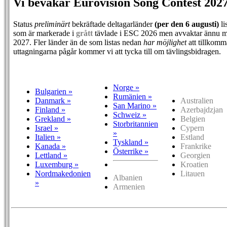
Vi bevakar Eurovision Song Contest 202
Status
preliminärt
bekräftade deltagarländer
(per den
6 augusti)
li
som är markerade i
grått
tävlade i ESC 2026 men avvaktar ännu m
2027. Fler länder än de som listas nedan
har möjlighet
att tillkomm
uttagningarna pågår kommer vi att tycka till om tävlingsbidragen.
Norge »
Bulgarien »
Rumänien »
Danmark »
Australien
San Marino »
Finland »
Azerbajdzjan
Schweiz »
Grekland »
Belgien
Storbritannien
Israel »
Cypern
»
Italien »
Estland
Tyskland »
Kanada »
Frankrike
Österrike »
Lettland »
Georgien
Luxemburg »
Kroatien
Nordmakedonien
Litauen
Albanien
»
Armenien