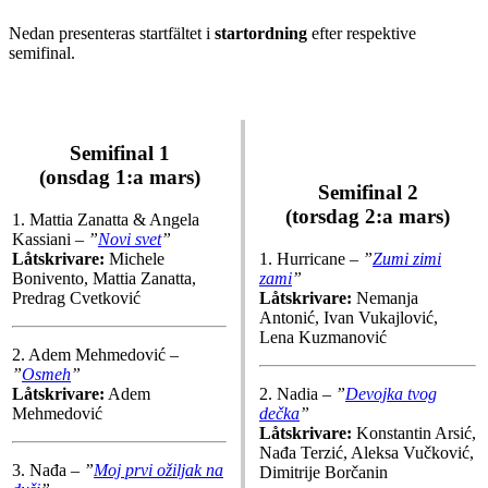
Nedan presenteras startfältet i
startordning
efter respektive
semifinal.
Semifinal 1
(onsdag 1:a mars)
Semifinal 2
(torsdag 2:a mars)
1. Mattia Zanatta & Angela
Kassiani –
”
Novi svet
”
Låtskrivare:
Michele
1. Hurricane –
”
Zumi zimi
Bonivento, Mattia Zanatta,
zami
”
Predrag Cvetković
Låtskrivare:
Nemanja
Antonić, Ivan Vukajlović,
Lena Kuzmanović
2. Adem Mehmedović –
”
Osmeh
”
Låtskrivare:
Adem
2. Nadia –
”
Devojka tvog
Mehmedović
dečka
”
Låtskrivare:
Konstantin Arsić,
Nađa Terzić, Aleksa Vučković,
3. Nađa –
”
Moj prvi ožiljak na
Dimitrije Borčanin