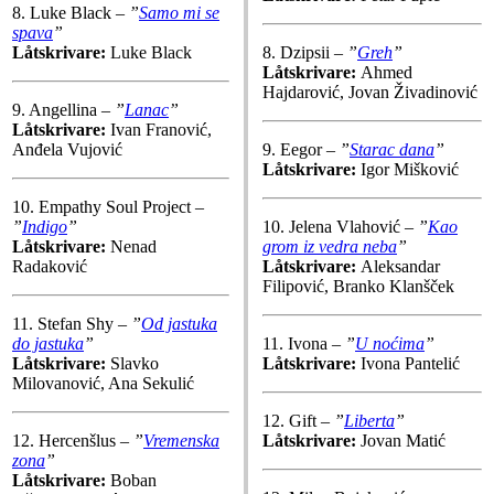
8. Luke Black –
”
Samo mi se
spava
”
Låtskrivare:
Luke Black
8. Dzipsii –
”
Greh
”
Låtskrivare:
Ahmed
Hajdarović, Jovan Živadinović
9. Angellina –
”
Lanac
”
Låtskrivare:
Ivan Franović,
Anđela Vujović
9. Eegor –
”
Starac dana
”
Låtskrivare:
Igor Mišković
10. Empathy Soul Project –
”
Indigo
”
10. Jelena Vlahović –
”
Kao
Låtskrivare:
Nenad
grom iz vedra neba
”
Radaković
Låtskrivare:
Aleksandar
Filipović, Branko Klanšček
11. Stefan Shy –
”
Od jastuka
do jastuka
”
11. Ivona –
”
U noćima
”
Låtskrivare:
Slavko
Låtskrivare:
Ivona Pantelić
Milovanović, Ana Sekulić
12. Gift –
”
Liberta
”
12. Hercenšlus –
”
Vremenska
Låtskrivare:
Jovan Matić
zona
”
Låtskrivare:
Boban