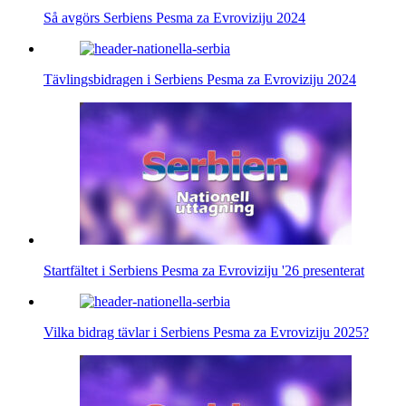
Så avgörs Serbiens Pesma za Evroviziju 2024
Tävlingsbidragen i Serbiens Pesma za Evroviziju 2024
Startfältet i Serbiens Pesma za Evroviziju '26 presenterat
Vilka bidrag tävlar i Serbiens Pesma za Evroviziju 2025?