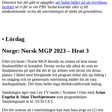
Däremot har det gått ut uppgifter
att Aidan håller på att överklaga
beslutet
så vi får se om PBS’ beslut kvarstår eller ej till
nästkommande vecka då omröstningen är tänkt att genomföras.
•
Lördag
Norge: Norsk MGP 2023 – Heat 3
Efter två heats i Norsk MGP återstår nu endast ett heat innan
finalstartfältet är komplett. Denna vecka står alltså de sista tre
finalplatserna på spel där det är sju artister som tävlar om dessa
platser. I likhet med föregående två program deltar alla sju bidrag i
en omgång och en gemensam omröstning istället för att vara
duelluppdelade. Det finns heller inga direktkvalificerade bidrag.
Sändningen äger rum i en TV-studio i Nydalen i Oslo med
Arian
Engebø & Stian Thorbjørnesen
som programledare.
Sändningsstart är kl. 19:50 CET.
Det bör noteras att i omröstningen kan man bara avge en (1) röst