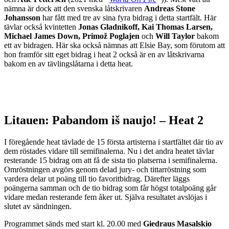
nämna är dock att den svenska låtskrivaren
Andreas Stone
Johansson
har fått med tre av sina fyra bidrag i detta startfält. Här
tävlar också kvintetten
Jonas Gladnikoff, Kai Thomas Larsen,
Michael James Down, Primož Poglajen
och
Will Taylor
bakom
ett av bidragen. Här ska också nämnas att Elsie Bay, som förutom att
hon framför sitt eget bidrag i heat 2 också är en av låtskrivarna
bakom en av tävlingslåtarna i detta heat.
Litauen: Pabandom iš naujo! – Heat 2
I föregående heat tävlade de 15 första artisterna i startfältet där tio av
dem röstades vidare till semifinalerna. Nu i det andra heatet tävlar
resterande 15 bidrag om att få de sista tio platserna i semifinalerna.
Omröstningen avgörs genom delad jury- och tittarröstning som
vardera delar ut poäng till tio favoritbidrag. Därefter läggs
poängerna samman och de tio bidrag som får högst totalpoäng går
vidare medan resterande fem åker ut. Själva resultatet avslöjas i
slutet av sändningen.
Programmet sänds med start kl. 20.00 med
Giedraus
Masalskio