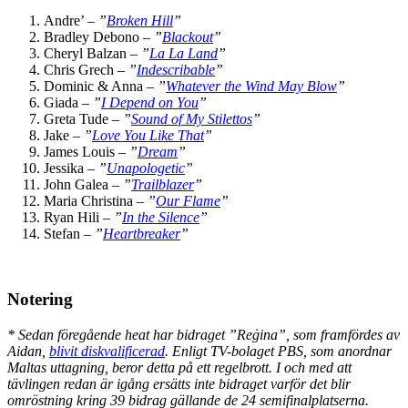
Andre’ –
”
Broken Hill
”
Bradley Debono –
”
Blackout
”
Cheryl Balzan –
”
La La Land
”
Chris Grech –
”
Indescribable
”
Dominic & Anna –
”
Whatever the Wind May Blow
”
Giada –
”
I Depend on You
”
Greta Tude –
”
Sound of My Stilettos
”
Jake –
”
Love You Like That
”
James Louis –
”
Dream
”
Jessika –
”
Unapologetic
”
John Galea –
”
Trailblazer
”
Maria Christina –
”
Our Flame
”
Ryan Hili –
”
In the Silence
”
Stefan –
”
Heartbreaker
”
Notering
* Sedan föregående heat har bidraget ”Reġina”, som framfördes av
Aidan,
blivit diskvalificerad
. Enligt TV-bolaget PBS, som anordnar
Maltas uttagning, beror detta på ett regelbrott. I och med att
tävlingen redan är igång ersätts inte bidraget varför det blir
omröstning kring 39 bidrag gällande de 24 semifinalplatserna.