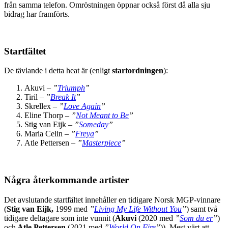
från samma telefon. Omröstningen öppnar också först då alla sju
bidrag har framförts.
Startfältet
De tävlande i detta heat är (enligt
startordningen
):
Akuvi –
”
Triumph
”
Tiril –
”
Break It
”
Skrellex –
”
Love Again
”
Eline Thorp –
”
Not Meant to Be
”
Stig van Eijk –
”
Someday
”
Maria Celin –
”
Freya
”
Atle Pettersen –
”
Masterpiece
”
Några återkommande artister
Det avslutande startfältet innehåller en tidigare Norsk MGP-vinnare
(
Stig van Eijk,
1999 med
”
Living My Life Without You
”
) samt två
tidigare deltagare som inte vunnit (
Akuvi
(2020 med
”
Som du er
”
)
och
Atle Pettersen
(2021 med
”
World On Fire
”
)). Mest värt att