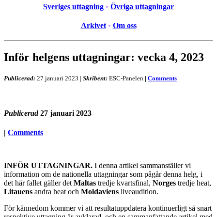
Sveriges uttagning
•
Övriga uttagningar
Arkivet
•
Om oss
Inför helgens uttagningar: vecka 4, 2023
Publicerad:
27 januari 2023
|
Skribent:
ESC-Panelen
|
Comments
Publicerad
27 januari 2023
|
Comments
INFÖR UTTAGNINGAR.
I denna artikel sammanställer vi
information om de nationella uttagningar som pågår denna helg, i
det här fallet gäller det
Maltas
tredje kvartsfinal,
Norges
tredje heat,
Litauens
andra heat och
Moldaviens
liveaudition.
För kännedom kommer vi att resultatuppdatera kontinuerligt så snart
respektive uttagning är avklarad, och en sammanfattande artikel med