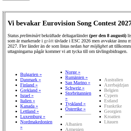
Vi bevakar Eurovision Song Contest 202
Status
preliminärt
bekräftade deltagarländer
(per den
8 augusti)
li
som är markerade i
grått
tävlade i ESC 2026 men avvaktar ännu m
2027. Fler länder än de som listas nedan
har möjlighet
att tillkomm
uttagningarna pågår kommer vi att tycka till om tävlingsbidragen.
Norge »
Bulgarien »
Rumänien »
Danmark »
Australien
San Marino »
Finland »
Azerbajdzjan
Schweiz »
Grekland »
Belgien
Storbritannien
Israel »
Cypern
»
Italien »
Estland
Tyskland »
Kanada »
Frankrike
Österrike »
Lettland »
Georgien
Luxemburg »
Kroatien
Nordmakedonien
Litauen
Albanien
»
Armenien