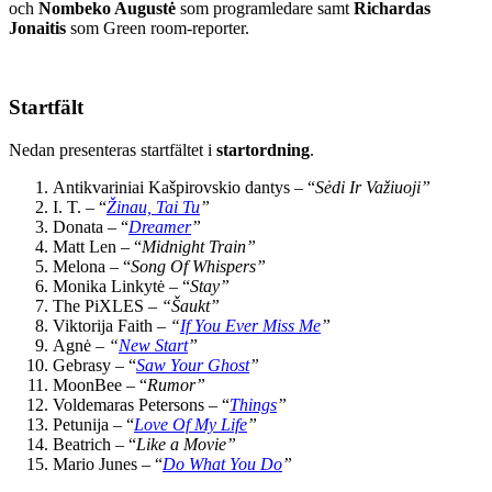
och
Nombeko Augustė
som programledare samt
Richardas
Jonaitis
som Green room-reporter.
Startfält
Nedan presenteras startfältet i
startordning
.
Antikvariniai Kašpirovskio dantys – “
Sėdi Ir Važiuoji”
I. T. – “
Žinau, Tai Tu
”
Donata – “
Dreamer
”
Matt Len – “
Midnight Train”
Melona – “
Song Of Whispers”
Monika Linkytė – “
Stay”
The PiXLES –
“Šaukt”
Viktorija Faith –
“
If You Ever Miss Me
”
Agnė –
“
New Start
”
Gebrasy – “
Saw Your Ghost
”
MoonBee – “
Rumor”
Voldemaras Petersons – “
Things
”
Petunija – “
Love Of My Life
”
Beatrich – “
Like a Movie”
Mario Junes – “
Do What You Do
”