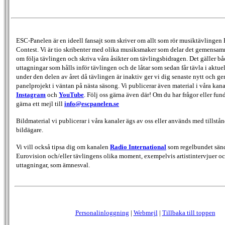
ESC-Panelen är en ideell fansajt som skriver om allt som rör musiktävlingen
Contest. Vi är tio skribenter med olika musiksmaker som delar det gemensamma
om följa tävlingen och skriva våra åsikter om tävlingsbidragen. Det gäller bå
uttagningar som hålls inför tävlingen och de låtar som sedan får tävla i aktu
under den delen av året då tävlingen är inaktiv ger vi dig senaste nytt och g
panelprojekt i väntan på nästa säsong. Vi publicerar även material i våra kan
Instagram
och
YouTube
. Följ oss gärna även där! Om du har frågor eller fun
gärna ett mejl till
info@escpanelen.se
Bildmaterial vi publicerar i våra kanaler ägs av oss eller används med tillstån
bildägare.
Vi vill också tipsa dig om kanalen
Radio International
som regelbundet sän
Eurovision och/eller tävlingens olika moment, exempelvis artistintervjuer oc
uttagningar, som ämnesval.
Personalinloggning
|
Webmejl
|
Tillbaka till toppen