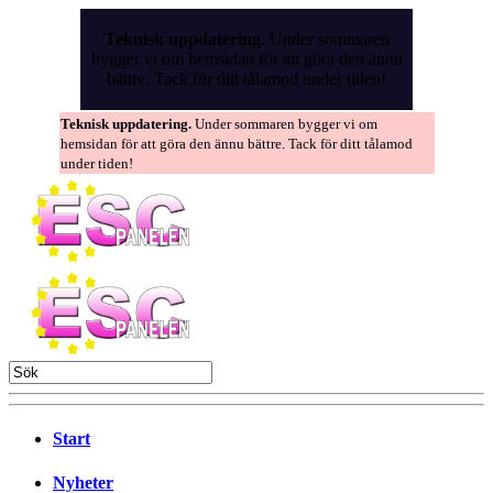
Skip
to
Teknisk uppdatering.
Under sommaren
the
bygger vi om hemsidan för att göra den ännu
content
bättre. Tack för ditt tålamod under tiden!
Teknisk uppdatering.
Under sommaren bygger vi om
hemsidan för att göra den ännu bättre. Tack för ditt tålamod
under tiden!
Start
Nyheter