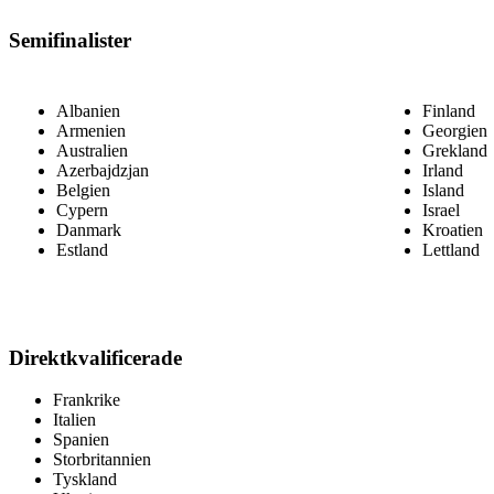
Semifinalister
Albanien
Finland
Armenien
Georgien
Australien
Grekland
Azerbajdzjan
Irland
Belgien
Island
Cypern
Israel
Danmark
Kroatien
Estland
Lettland
Direktkvalificerade
Frankrike
Italien
Spanien
Storbritannien
Tyskland