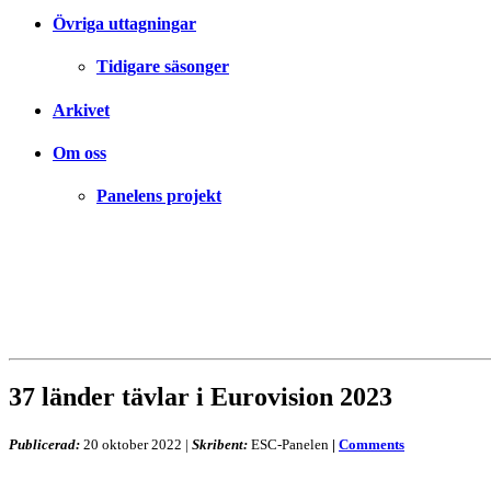
Övriga uttagningar
Tidigare säsonger
Arkivet
Om oss
Panelens projekt
37 länder tävlar i Eurovision 2023
Publicerad:
20 oktober 2022
|
Skribent:
ESC-Panelen
|
Comments