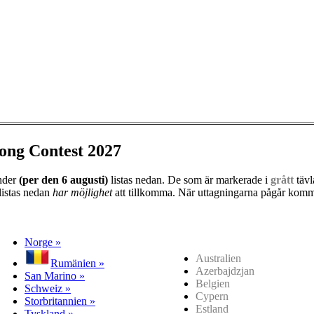
ong Contest 2027
änder
(per den
6 augusti)
listas nedan. De som är markerade i
grått
tävl
listas nedan
har möjlighet
att tillkomma. När uttagningarna pågår kommer
Norge »
Australien
Rumänien »
Azerbajdzjan
San Marino »
Belgien
Schweiz »
Cypern
Storbritannien »
Estland
Tyskland »