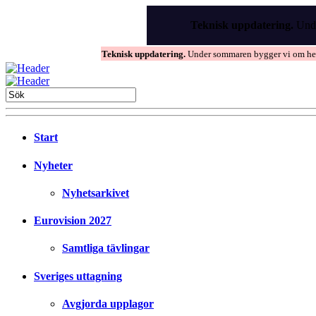
Skip
to
Teknisk uppdatering.
Unde
the
content
Teknisk uppdatering.
Under sommaren bygger vi om hems
Start
Nyheter
Nyhetsarkivet
Eurovision 2027
Samtliga tävlingar
Sveriges uttagning
Avgjorda upplagor