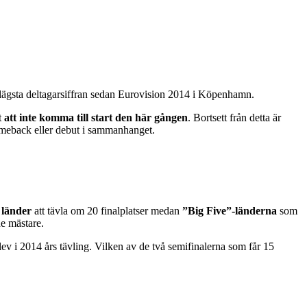
 lägsta deltagarsiffran sedan Eurovision 2014 i Köpenhamn.
lt
att inte komma till start den här gången
. Bortsett från detta är
comeback eller debut i sammanhanget.
 länder
att tävla om 20 finalplatser medan
”Big Five”-länderna
som
de mästare.
ev i 2014 års tävling. Vilken av de två semifinalerna som får 15