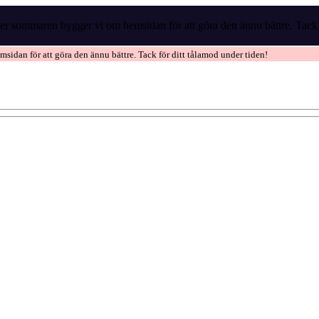
r sommaren bygger vi om hemsidan för att göra den ännu bättre. Tack f
idan för att göra den ännu bättre. Tack för ditt tålamod under tiden!