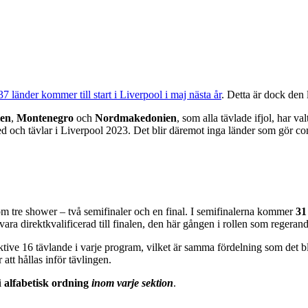
7 länder kommer till start i Liverpool i maj nästa år
. Detta är dock den
ien
,
Montenegro
och
Nordmakedonien
, som alla tävlade ifjol, har va
r med och tävlar i Liverpool 2023. Det blir däremot inga länder som gör 
tre shower – två semifinaler och en final. I semifinalerna kommer
31
ara direktkvalificerad till finalen, den här gången i rollen som regeran
ktive 16 tävlande i varje program, vilket är samma fördelning som det bl
tt hållas inför tävlingen.
i
alfabetisk ordning
inom varje sektion
.