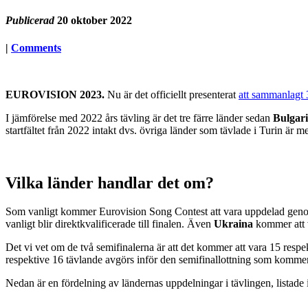
Publicerad
20 oktober 2022
|
Comments
EUROVISION 2023.
Nu är det officiellt presenterat
att sammanlagt 3
I jämförelse med 2022 års tävling är det tre färre länder sedan
Bulgar
startfältet från 2022 intakt dvs. övriga länder som tävlade i Turin ä
Vilka länder handlar det om?
Som vanligt kommer Eurovision Song Contest att vara uppdelad genom 
vanligt blir direktkvalificerade till finalen. Även
Ukraina
kommer att v
Det vi vet om de två semifinalerna är att det kommer att vara 15 respe
respektive 16 tävlande avgörs inför den semifinallottning som kommer a
Nedan är en fördelning av ländernas uppdelningar i tävlingen, listade 