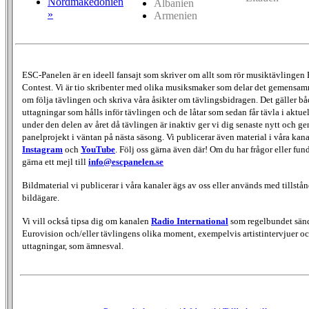
Nordmakedonien
Albanien
»
Armenien
ESC-Panelen är en ideell fansajt som skriver om allt som rör musiktävlingen
Contest. Vi är tio skribenter med olika musiksmaker som delar det gemensamma
om följa tävlingen och skriva våra åsikter om tävlingsbidragen. Det gäller bå
uttagningar som hålls inför tävlingen och de låtar som sedan får tävla i aktu
under den delen av året då tävlingen är inaktiv ger vi dig senaste nytt och g
panelprojekt i väntan på nästa säsong. Vi publicerar även material i våra kan
Instagram
och
YouTube
. Följ oss gärna även där! Om du har frågor eller fun
gärna ett mejl till
info@escpanelen.se
Bildmaterial vi publicerar i våra kanaler ägs av oss eller används med tillstån
bildägare.
Vi vill också tipsa dig om kanalen
Radio International
som regelbundet sän
Eurovision och/eller tävlingens olika moment, exempelvis artistintervjuer oc
uttagningar, som ämnesval.