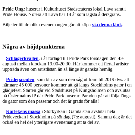
Pride Ung:
huserar i Kulturhuset Stadsteaterns lokal Lava samt i
Pride House. Notera att Lava har 14 år som lägsta åldersgräns.
Biljetter till de olika evenemangen går att köpa
via denna länk
.
Några av höjdpunkterna
–
Schlagerkvällen
, i år förlagd till Pride Park torsdagen den 4:e
augusti mellan klockan 19.00-20.30. Här kommer ett flertal artister
uppträda även om artistlistan än så länge är ganska hemlig.
–
Prideparaden
, som blir av som den såg ut fram till 2019 dvs. att
närmare 45 000 personer kommer att gå längs Stockholms gator i en
glädjefest. Starten går vid Stadshuset på Kungsholmen och avslutas
på Östermalms IP där Pride Park huserar. Paraden går att följa längs
de gator som den passerar och det är gratis för alla!
–
Kärlekens mässa
i Storkyrkan i Gamla stan avslutar hela
Prideveckan i Stockholm på söndag (7:e augusti). Samma dag är det
också en hel del ytterligare evenemang att ta del av.