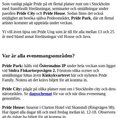
Som vanligt pågår Pride på ett flertal platser runt om i Stockholm
med framförallt föreläsningar, seminarier och utställningar under
parollen
Pride City
och
Pride House
. Sedan finns det också
möjlighet att besöka själva Prideområdet,
Pride Park
, där ett flertal
artister kommer att uppträda under veckan.
Vi vill även tipsa om Pride Ung som är till för alla mellan 13 och 25
år med bland annat föreläsningar vid House och Java.
Var är alla evenemangsområden?
Pride Park:
hålls vid
Östermalms IP
under hela veckan som ligger
vid
Södra Fiskartorpsvägen 2.
Förutom olika scener och
utställningar hittas även
Kinkykvarteret
här och nyheten Pride
Family. Notera att det krävs biljett för att komma in.
Pride City:
pågår på olika platser runt om i Stockholm city och dess
närområden. Se
dagsschemat
för var och när dina evenemang
genomförs.
Pride House:
huserar i Clarion Hotel vid Skanstull (Ringvägen 98).
Har öppet alla dagar till och med fredag mellan kl. 12-18. Observera
att du måste ha biljett för att komma in.