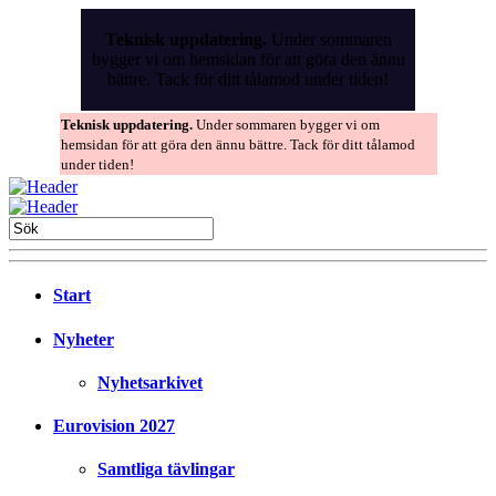
Skip
to
Teknisk uppdatering.
Under sommaren
the
bygger vi om hemsidan för att göra den ännu
content
bättre. Tack för ditt tålamod under tiden!
Teknisk uppdatering.
Under sommaren bygger vi om
hemsidan för att göra den ännu bättre. Tack för ditt tålamod
under tiden!
Start
Nyheter
Nyhetsarkivet
Eurovision 2027
Samtliga tävlingar