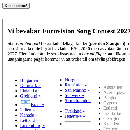
Vi bevakar Eurovision Song Contest 202
Status
preliminärt
bekräftade deltagarländer
(per den
8 augusti)
li
som är markerade i
grått
tävlade i ESC 2026 men avvaktar ännu m
2027. Fler länder än de som listas nedan
har möjlighet
att tillkomm
uttagningarna pågår kommer vi att tycka till om tävlingsbidragen.
Norge »
Bulgarien »
Rumänien »
Danmark »
Australien
San Marino »
Finland »
Azerbajdzjan
Schweiz »
Grekland »
Belgien
Storbritannien
Cypern
Israel »
»
Estland
Italien »
Tyskland »
Frankrike
Kanada »
Österrike »
Georgien
Lettland »
Kroatien
Luxemburg »
Litauen