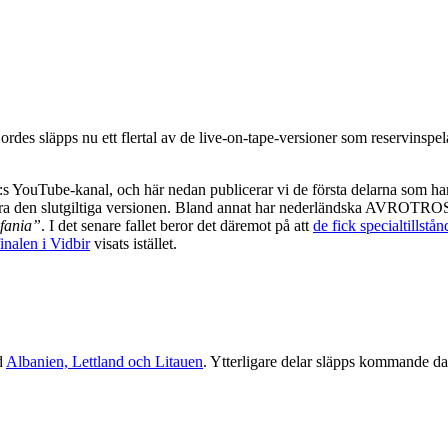
rdes släpps nu ett flertal av de live-on-tape-versioner som reservinspel
:s YouTube-kanal, och här nedan publicerar vi de första delarna som har
n vara den slutgiltiga versionen. Bland annat har nederländska AVROTRO
fania”
. I det senare fallet beror det däremot på att
de fick specialtillst
inalen i Vidbir
visats istället.
d
Albanien, Lettland och Litauen
. Ytterligare delar släpps kommande d