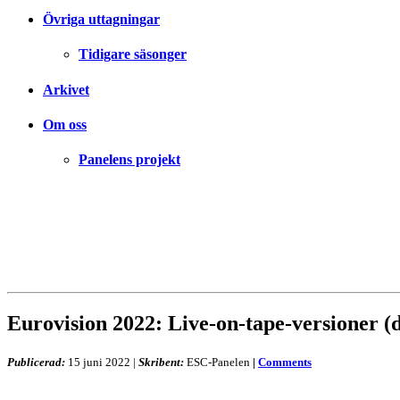
Övriga uttagningar
Tidigare säsonger
Arkivet
Om oss
Panelens projekt
Eurovision 2022: Live-on-tape-versioner (d
Publicerad:
15 juni 2022
|
Skribent:
ESC-Panelen
|
Comments