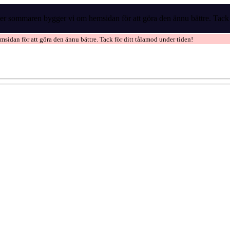
r sommaren bygger vi om hemsidan för att göra den ännu bättre. Tack f
idan för att göra den ännu bättre. Tack för ditt tålamod under tiden!