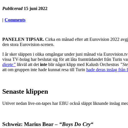
Publicerad
15 juni 2022
|
Comments
PANELEN TIPSAR.
Cirka en månad efter att Eurovision 2022 avgjo
den stora Eurovision-scenen.
I år sker släppen i olika omgångar under juni månad via Eurovision.tv
vissa TV-bolag har beslutat sig för att låta framträdandet från Turi
diepte”
likväl att det
inte
blir något klipp med Kalush Orchestras
”Ste
att om gruppen inte hade kunnat resa till Turin
hade deras inslag från f
Senaste klippen
Utöver nedan live-on-tapes har EBU också släppt liknande inslag me
Schweiz: Marius Bear –
“Boys Do Cry“