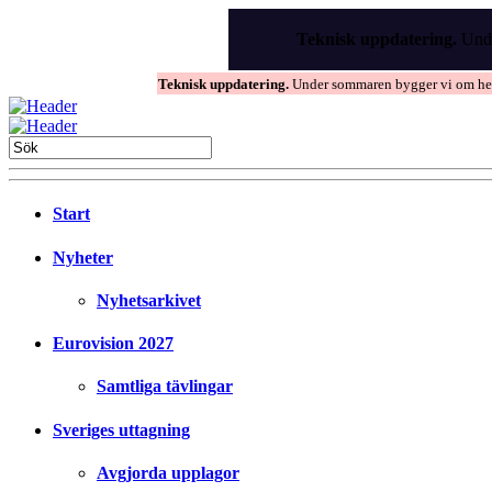
Skip
to
Teknisk uppdatering.
Unde
the
content
Teknisk uppdatering.
Under sommaren bygger vi om hems
Start
Nyheter
Nyhetsarkivet
Eurovision 2027
Samtliga tävlingar
Sveriges uttagning
Avgjorda upplagor