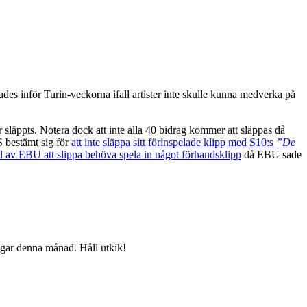
ades inför Turin-veckorna ifall artister inte skulle kunna medverka på
 släppts. Notera dock att inte alla 40 bidrag kommer att släppas då
S bestämt sig för
att inte släppa sitt förinspelade klipp med S10:s
”De
ånd av EBU att slippa behöva spela in något förhandsklipp
då EBU sade
agar denna månad. Håll utkik!