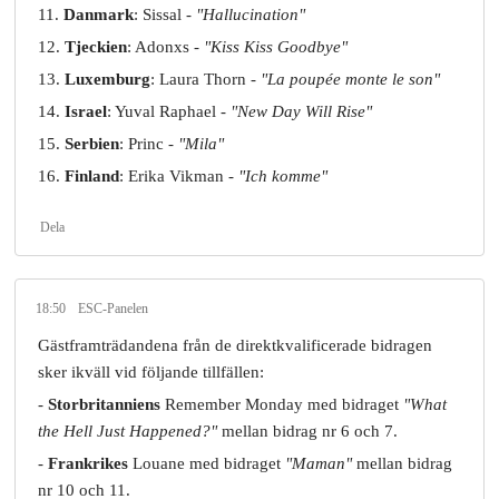
11.
Danmark
: Sissal -
"Hallucination"
12.
Tjeckien
: Adonxs -
"Kiss Kiss Goodbye"
13.
Luxemburg
: Laura Thorn -
"La poupée monte le son"
14.
Israel
: Yuval Raphael -
"New Day Will Rise"
15.
Serbien
: Princ -
"Mila"
16.
Finland
: Erika Vikman -
"Ich komme"
Dela
18:50
ESC-Panelen
Gästframträdandena från de direktkvalificerade bidragen
sker ikväll vid följande tillfällen:
-
Storbritanniens
Remember Monday med bidraget
"What
the Hell Just Happened?"
mellan bidrag nr 6 och 7.
-
Frankrikes
Louane med bidraget
"Maman"
mellan bidrag
nr 10 och 11.