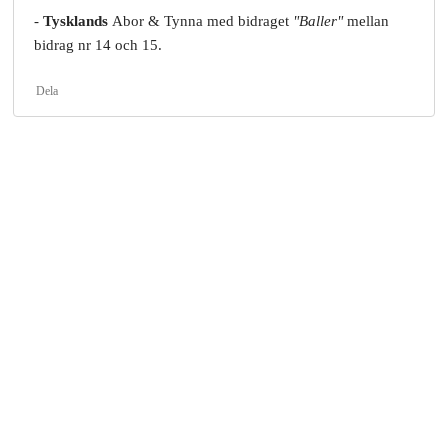
-
Tysklands
Abor & Tynna med bidraget
"Baller"
mellan
bidrag nr 14 och 15.
Dela
18:52
ESC-Panelen
Sändningen går från att följa i Sverige från både SVT1 och
SVT Play (med
Edward af Sillén
som kommentator) samt i
SR P4 (med
Carolina Norén
som kommentator).
Om du hellre vill följa sändningen utan kommentatorer finns
Eurovision.tv:s stream på YouTube
Och vi skriver här under hela sändningen i textform!
Dela