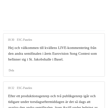
18:30
ESC-Panelen
Hej och välkommen till kvällens LIVE-kommentering från
den andra semifinalen i årets Eurovision Song Contest som
befinner sig i St. Jakobshalle i Basel.
Dela
18:32
ESC-Panelen
Efter ett produktionsgenrep och två publikgenrep igår och
tidigare under torsdagseftermiddagen är det så dags att
avgöra den andra semifinalen, även ikväll under ledning av