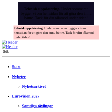
Skip
to
Teknisk uppdatering.
Under sommaren
the
bygger vi om hemsidan för att göra den ännu
content
bättre. Tack för ditt tålamod under tiden!
Teknisk uppdatering.
Under sommaren bygger vi om
hemsidan för att göra den ännu bättre. Tack för ditt tålamod
under tiden!
Start
Nyheter
Nyhetsarkivet
Eurovision 2027
Samtliga tävlingar