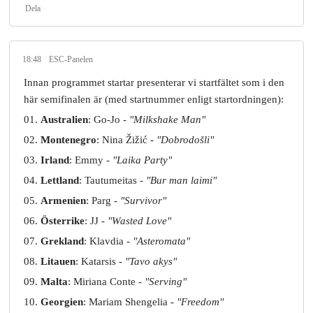
Dela
18:48
ESC-Panelen
Innan programmet startar presenterar vi startfältet som i den
här semifinalen är (med startnummer enligt startordningen):
01.
Australien
: Go-Jo -
"Milkshake Man"
02.
Montenegro
: Nina Žižić -
"Dobrodošli"
03.
Irland
: Emmy -
"Laika Party"
04.
Lettland
: Tautumeitas -
"Bur man laimi"
05.
Armenien
: Parg -
"Survivor"
06.
Österrike
: JJ -
"Wasted Love"
07.
Grekland
: Klavdia -
"Asteromata"
08.
Litauen
: Katarsis -
"Tavo akys"
09.
Malta
: Miriana Conte -
"Serving"
10.
Georgien
: Mariam Shengelia -
"Freedom"