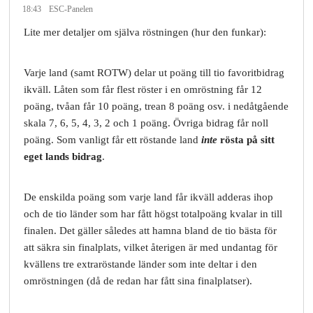
18:43
ESC-Panelen
Lite mer detaljer om själva röstningen (hur den funkar):
Varje land (samt ROTW) delar ut poäng till tio favoritbidrag
ikväll. Låten som får flest röster i en omröstning får 12
poäng, tvåan får 10 poäng, trean 8 poäng osv. i nedåtgående
skala 7, 6, 5, 4, 3, 2 och 1 poäng. Övriga bidrag får noll
poäng. Som vanligt får ett röstande land
inte
rösta på sitt
eget lands bidrag
.
De enskilda poäng som varje land får ikväll adderas ihop
och de tio länder som har fått högst totalpoäng kvalar in till
finalen. Det gäller således att hamna bland de tio bästa för
att säkra sin finalplats, vilket återigen är med undantag för
kvällens tre extraröstande länder som inte deltar i den
omröstningen (då de redan har fått sina finalplatser).