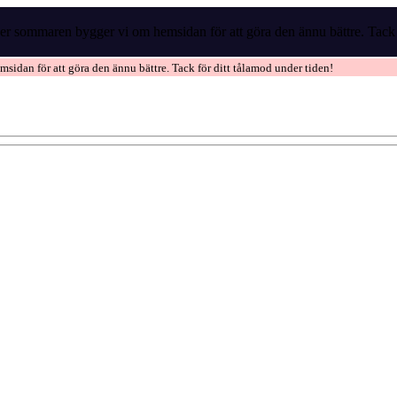
r sommaren bygger vi om hemsidan för att göra den ännu bättre. Tack f
idan för att göra den ännu bättre. Tack för ditt tålamod under tiden!