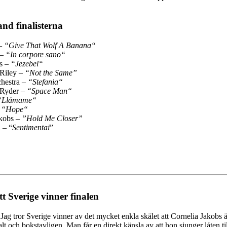
and finalisterna
 –
“Give That Wolf A Banana“
–
“In corpore sano“
s –
“Jezebel“
 Riley –
“Not the Same”
chestra –
“Stefania“
 Ryder –
“Space Man“
“Llámame“
–
“Hope“
akobs –
”Hold Me Closer”
 – “
Sentimentai
”
tt Sverige vinner finalen
Jag tror Sverige vinner av det mycket enkla skälet att Cornelia Jakobs är 
balt och bokstavligen. Man får en direkt känsla av att hon sjunger låten 