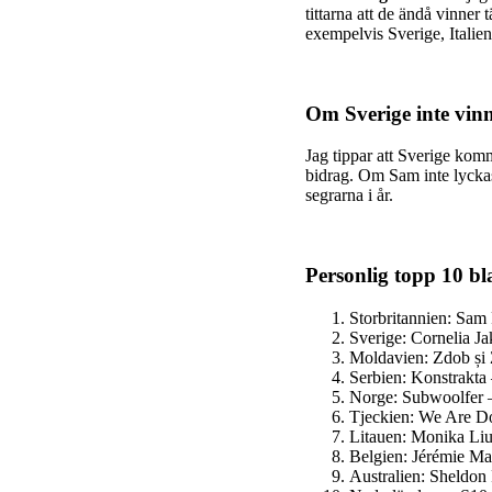
tittarna att de ändå vinne
exempelvis Sverige, Italien
Om Sverige inte vinn
Jag tippar att Sverige komm
bidrag. Om Sam inte lyckas n
segrarna i år.
Personlig topp 10 bl
Storbritannien: Sam
Sverige: Cornelia J
Moldavien: Zdob și
Serbien:
Konstrakta
Norge: Subwoolfer
Tjeckien: We Are 
Litauen: Monika Liu
Belgien: Jérémie M
Australien: Sheldon