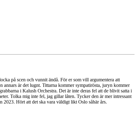
docka på scen och vunnit ändå. För er som vill argumentera att
men annars är det lugnt. Tittarna kommer sympatirösta, juryn kommer
bbarna i Kalush Orchestra. Det är inte deras fel att de blivit satta i
er. Tolka mig inte fel, jag gillar låten. Tycker den är mer intressant
 2023. Hört att det ska vara väldigt likt Oslo såhär års.