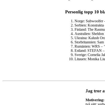
Personlig topp 10 bl
Norge: Subwoolfer
Serbien:
Konstrakta
Finland: The Rasmu
Australien: Sheldon
Ukraina: Kalush Or
Storbritannien: Sam
Rumänien: WRS –
Estland: STEFAN 
Sverige: Cornelia J
Litauen: Monika Liu
Jag tror a
Motivering:
två sätt: ver