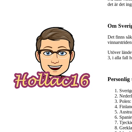
det är det in
Om Sverige
Det finns såk
vinnarstriden
Utöver länder
3, i alla fal
Personlig 
Sverig
Nederl
Polen
Finla
Austra
Spanie
Tjeck
Grekla