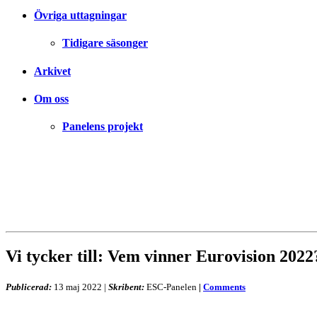
Övriga uttagningar
Tidigare säsonger
Arkivet
Om oss
Panelens projekt
Vi tycker till: Vem vinner Eurovision 2022
Publicerad:
13 maj 2022
|
Skribent:
ESC-Panelen
|
Comments