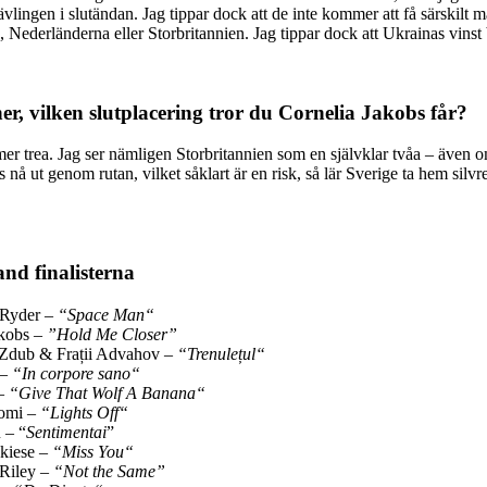
r tävlingen i slutändan. Jag tippar dock att de inte kommer att få särsk
, Nederländerna eller Storbritannien. Jag tippar dock att Ukrainas vinst 
er, vilken slutplacering tror du Cornelia Jakobs får?
er trea. Jag ser nämligen Storbritannien som en självklar tvåa – även o
å ut genom rutan, vilket såklart är en risk, så lär Sverige ta hem silvret
and finalisterna
 Ryder –
“Space Man“
akobs –
”Hold Me Closer”
 Zdub & Frații Advahov –
“Trenulețul“
–
“In corpore sano“
 –
“Give That Wolf A Banana“
Domi –
“Lights Off“
 – “
Sentimentai
”
akiese –
“Miss You“
 Riley –
“Not the Same”