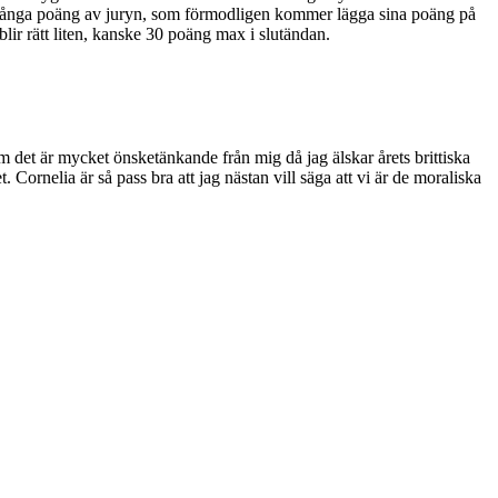
ilt många poäng av juryn, som förmodligen kommer lägga sina poäng på
blir rätt liten, kanske 30 poäng max i slutändan.
m det är mycket önsketänkande från mig då jag älskar årets brittiska
. Cornelia är så pass bra att jag nästan vill säga att vi är de moraliska