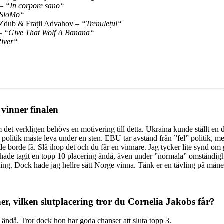
–
“In corpore sano“
SloMo“
 Zdub & Frații Advahov –
“Trenulețul“
 –
“Give That Wolf A Banana“
iver“
 vinner finalen
det verkligen behövs en motivering till detta. Ukraina kunde ställt en 
n politik måste leva under en sten. EBU tar avstånd från ”fel” politik, 
borde få. Slå ihop det och du får en vinnare. Jag tycker lite synd om gra
 hade tagit en topp 10 placering ändå, även under ”normala” omständighet
ling. Dock hade jag hellre sätt Norge vinna. Tänk er en tävling på månen
er, vilken slutplacering tror du Cornelia Jakobs får?
r ändå. Tror dock hon har goda chanser att sluta topp 3.