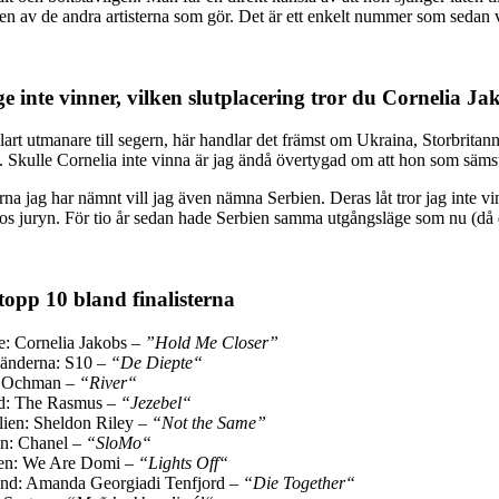
gen av de andra artisterna som gör. Det är ett enkelt nummer som sedan 
 inte vinner, vilken slutplacering tror du Cornelia Ja
lart utmanare till segern, här handlar det främst om Ukraina, Storbritann
. Skulle Cornelia inte vinna är jag ändå övertygad om att hon som sämst b
na jag har nämnt vill jag även nämna Serbien. Deras låt tror jag inte vi
l hos juryn. För tio år sedan hade Serbien samma utgångsläge som nu (då 
topp 10 bland finalisterna
e: Cornelia Jakobs –
”Hold Me Closer”
änderna: S10 –
“De Diepte“
: Ochman –
“River“
nd: The Rasmus –
“Jezebel“
lien: Sheldon Riley –
“Not the Same”
n: Chanel –
“SloMo“
ien: We Are Domi –
“Lights Off“
nd: Amanda Georgiadi Tenfjord –
“Die Together“