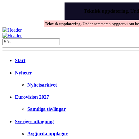
Skip
to
Teknisk uppdatering.
Unde
the
content
Teknisk uppdatering.
Under sommaren bygger vi om hems
Start
Nyheter
Nyhetsarkivet
Eurovision 2027
Samtliga tävlingar
Sveriges uttagning
Avgjorda upplagor