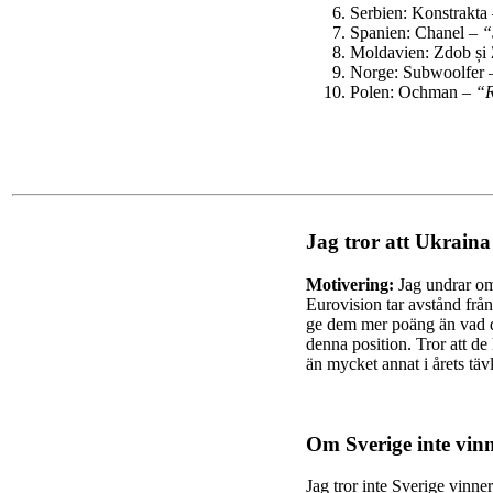
Serbien:
Konstrakta
Spanien: Chanel –
“
Moldavien: Zdob și
Norge: Subwoolfer
Polen: Ochman –
“R
Jag tror att Ukraina
Motivering:
Jag undrar om 
Eurovision tar avstånd frå
ge dem mer poäng än vad de 
denna position. Tror att de
än mycket annat i årets täv
Om Sverige inte vinn
Jag tror inte Sverige vinne