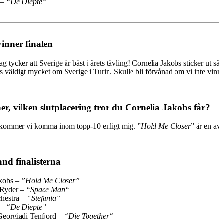
 –
“De Diepte“
vinner finalen
ag tycker att Sverige är bäst i årets tävling! Cornelia Jakobs sticker u
s väldigt mycket om Sverige i Turin. Skulle bli förvånad om vi inte vin
er, vilken slutplacering tror du Cornelia Jakobs får?
 kommer vi komma inom topp-10 enligt mig. ”
Hold Me Closer
” är en av
and finalisterna
akobs –
”Hold Me Closer”
 Ryder –
“Space Man“
chestra –
“Stefania“
 –
“De Diepte”
eorgiadi Tenfjord –
“Die Together“