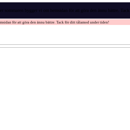
r sommaren bygger vi om hemsidan för att göra den ännu bättre. Tack f
idan för att göra den ännu bättre. Tack för ditt tålamod under tiden!