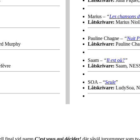
s
Låtskrivare:
Julia Fiquet
Marius –
“
Les chansons 
Låtskrivare:
Marius Nioll
Pauline Chagne –
“
Nuit P
ard Murphy
Låtskrivare:
Pauline Cha
Saam –
“
Il est où?
”
fèvre
Låtskrivare:
Saam, NESS,
SOA – “
Seule
”
Låtskrivare:
LudySoa, N
ell final vid namn
C’est vous qui décidez!
där såväl jurygrupper som tv