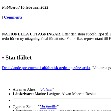
Publicerad
16 februari 2022
|
Comments
NATIONELLA UTTAGNINGAR.
Efter den stora succén ifjol då
redo för en ny uttagningsfinal för att utse Frankrikes representant till
•
Startfältet
De tävlande presenteras i
alfabetisk ordning
efter
artist
. Länkarna gå
Alvan & Ahez – ”
Fulenn
”
Låtskrivare:
Marine Lavigne, Alvan Morvan Rosius
Cyprien Zeni –
”
Ma famille
”