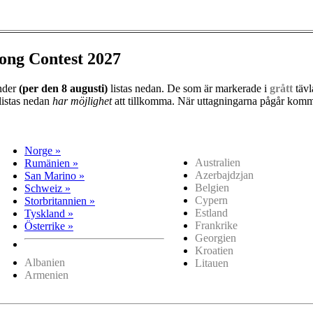
ong Contest 2027
änder
(per den
8 augusti)
listas nedan. De som är markerade i
grått
tävl
listas nedan
har möjlighet
att tillkomma. När uttagningarna pågår kommer
Norge »
Australien
Rumänien »
Azerbajdzjan
San Marino »
Belgien
Schweiz »
Cypern
Storbritannien »
Estland
Tyskland »
Frankrike
Österrike »
Georgien
Kroatien
Albanien
Litauen
Armenien