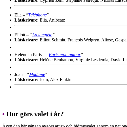
Låtskrivare:
Cyprien Zeni, Stéphane Petrequi, Nicolas Lassu
Elia – “
Téléphone
”
Låtskrivare:
Elia, Anibeatz
Elliott –
“
La tempête
”
Låtskrivare:
Elliott Schmitt, François Welgryn, Aliose, Gasp
Hélène in Paris –
“
Paris mon amour
”
Låtskrivare:
Hélène Benhamou, Virginie Lesdemia, David Le
Joan – “
Madame
”
Låtskrivare:
Joan, Alex Finkin
•
Hur görs valet i år?
Även den här gången avgörs artist- och bidragsvalet genom en nation