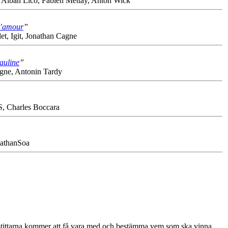
, Alban Lico, Fabien Mettay, Anton Wick
d’amour
”
et, Igit, Jonathan Cagne
auline
”
gne, Antonin Tardy
 Charles Boccara
athanSoa
-tittarna kommer att få vara med och bestämma vem som ska vinna.