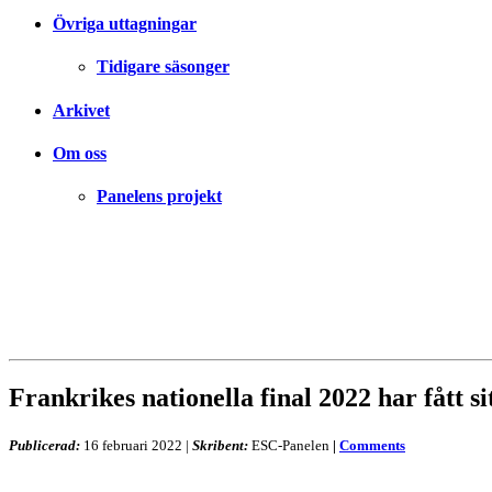
Övriga uttagningar
Tidigare säsonger
Arkivet
Om oss
Panelens projekt
Frankrikes nationella final 2022 har fått sit
Publicerad:
16 februari 2022
|
Skribent:
ESC-Panelen
|
Comments