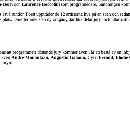
e Bern
och
Laurence Boccolini
som programledare. Sändningen komme
örs i två rundor. Först uppträder de 12 artisterna live på en scen och sed
alplats. Därefter inleds en ny omgång där lika delar jury- och tittarröstn
ons att programmets röstande jury kommer även i år att bestå av en inb
r även
André Manoukian
,
Augustin Galiana
,
Cyril Féraud
,
Elodie
i juryn.