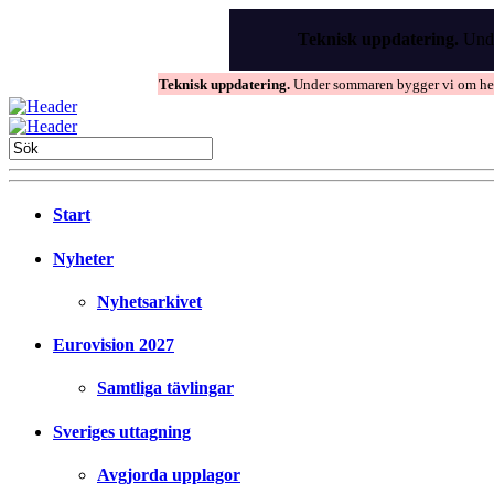
Skip
to
Teknisk uppdatering.
Unde
the
content
Teknisk uppdatering.
Under sommaren bygger vi om hems
Start
Nyheter
Nyhetsarkivet
Eurovision 2027
Samtliga tävlingar
Sveriges uttagning
Avgjorda upplagor