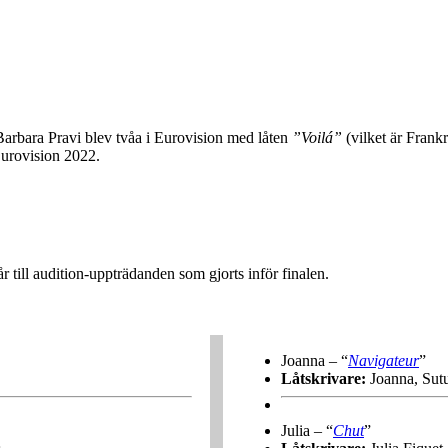
 Barbara Pravi blev tvåa i Eurovision med låten
”Voilá”
(vilket är Frank
 Eurovision 2022.
r till audition-uppträdanden som gjorts inför finalen.
Joanna – “
Navigateur
”
Låtskrivare:
Joanna, Sut
Julia – “
Chut
”