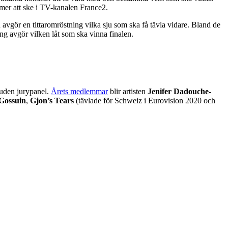
r att ske i TV-kanalen France2.
an avgör en tittaromröstning vilka sju som ska få tävla vidare. Bland de
ing avgör vilken låt som ska vinna finalen.
juden jurypanel.
Årets medlemmar
blir artisten
Jenifer Dadouche-
 Gossuin
,
Gjon’s Tears
(tävlade för Schweiz i Eurovision 2020 och