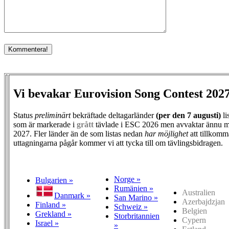
Vi bevakar Eurovision Song Contest 202
Status
preliminärt
bekräftade deltagarländer
(per den
7 augusti)
li
som är markerade i
grått
tävlade i ESC 2026 men avvaktar ännu m
2027. Fler länder än de som listas nedan
har möjlighet
att tillkomm
uttagningarna pågår kommer vi att tycka till om tävlingsbidragen.
Norge »
Bulgarien »
Rumänien »
Australien
Danmark »
San Marino »
Azerbajdzjan
Finland »
Schweiz »
Belgien
Grekland »
Storbritannien
Cypern
Israel »
»