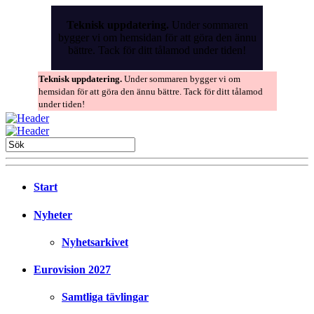
Skip
to
Teknisk uppdatering.
Under sommaren
the
bygger vi om hemsidan för att göra den ännu
content
bättre. Tack för ditt tålamod under tiden!
Teknisk uppdatering.
Under sommaren bygger vi om
hemsidan för att göra den ännu bättre. Tack för ditt tålamod
under tiden!
Start
Nyheter
Nyhetsarkivet
Eurovision 2027
Samtliga tävlingar