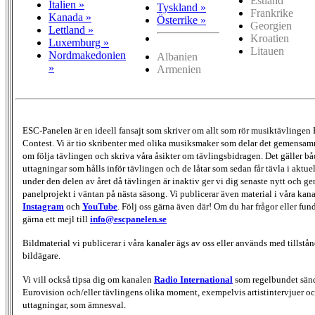
Estland
Italien »
Tyskland »
Frankrike
Kanada »
Österrike »
Georgien
Lettland »
Kroatien
Luxemburg »
Litauen
Nordmakedonien
Albanien
»
Armenien
ESC-Panelen är en ideell fansajt som skriver om allt som rör musiktävlingen
Contest. Vi är tio skribenter med olika musiksmaker som delar det gemensamma
om följa tävlingen och skriva våra åsikter om tävlingsbidragen. Det gäller bå
uttagningar som hålls inför tävlingen och de låtar som sedan får tävla i aktu
under den delen av året då tävlingen är inaktiv ger vi dig senaste nytt och g
panelprojekt i väntan på nästa säsong. Vi publicerar även material i våra kan
Instagram
och
YouTube
. Följ oss gärna även där! Om du har frågor eller fun
gärna ett mejl till
info@escpanelen.se
Bildmaterial vi publicerar i våra kanaler ägs av oss eller används med tillstån
bildägare.
Vi vill också tipsa dig om kanalen
Radio International
som regelbundet sän
Eurovision och/eller tävlingens olika moment, exempelvis artistintervjuer oc
uttagningar, som ämnesval.