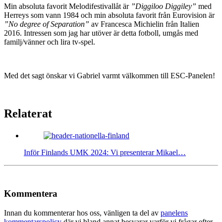
Min absoluta favorit Melodifestivallåt är
”Diggiloo Diggiley”
med
Herreys som vann 1984 och min absoluta favorit från Eurovision är
”No degree of Separation”
av Francesca Michielin från Italien
2016. Intressen som jag har utöver är detta fotboll, umgås med
familj/vänner och lira tv-spel.
Med det sagt önskar vi Gabriel varmt välkommen till ESC-Panelen!
Relaterat
Inför Finlands UMK 2024: Vi presenterar Mikael…
Kommentera
Innan du kommenterar hos oss, vänligen ta del av
panelens
kommentarspolicy
där vi bland annat besvarar varför vi frågar efter