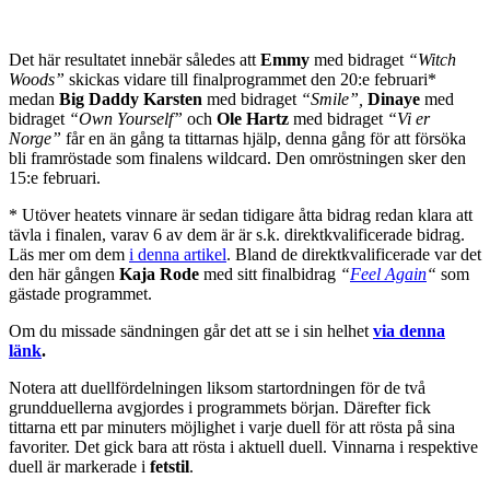
Det här resultatet innebär således att
Emmy
med bidraget
“Witch
Woods”
skickas vidare till finalprogrammet den 20:e februari*
medan
Big Daddy Karsten
med bidraget
“Smile”,
Dinaye
med
bidraget
“Own Yourself”
och
Ole Hartz
med bidraget
“Vi er
Norge”
får en än gång ta tittarnas hjälp, denna gång för att försöka
bli framröstade som finalens wildcard. Den omröstningen sker den
15:e februari.
* Utöver heatets vinnare är sedan tidigare åtta bidrag redan klara att
tävla i finalen, varav 6 av dem är är s.k. direktkvalificerade bidrag.
Läs mer om dem
i denna artikel
. Bland de direktkvalificerade var det
den här gången
Kaja Rode
med sitt finalbidrag
“
Feel Again
“
som
gästade programmet.
Om du missade sändningen går det att se i sin helhet
via denna
länk
.
Notera att duellfördelningen liksom startordningen för de två
grundduellerna avgjordes i programmets början. Därefter fick
tittarna ett par minuters möjlighet i varje duell för att rösta på sina
favoriter. Det gick bara att rösta i aktuell duell. Vinnarna i respektive
duell är markerade i
fetstil
.