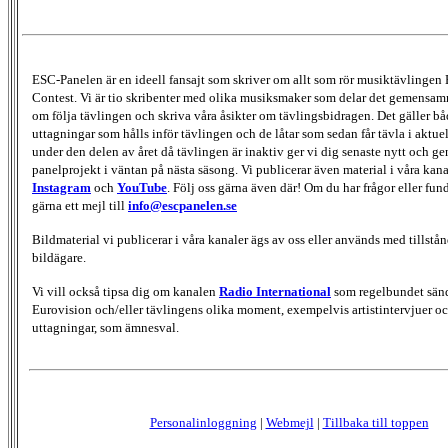
ESC-Panelen är en ideell fansajt som skriver om allt som rör musiktävlingen
Contest. Vi är tio skribenter med olika musiksmaker som delar det gemensamma
om följa tävlingen och skriva våra åsikter om tävlingsbidragen. Det gäller bå
uttagningar som hålls inför tävlingen och de låtar som sedan får tävla i aktu
under den delen av året då tävlingen är inaktiv ger vi dig senaste nytt och g
panelprojekt i väntan på nästa säsong. Vi publicerar även material i våra kan
Instagram
och
YouTube
. Följ oss gärna även där! Om du har frågor eller fun
gärna ett mejl till
info@escpanelen.se
Bildmaterial vi publicerar i våra kanaler ägs av oss eller används med tillstån
bildägare.
Vi vill också tipsa dig om kanalen
Radio International
som regelbundet sän
Eurovision och/eller tävlingens olika moment, exempelvis artistintervjuer oc
uttagningar, som ämnesval.
Personalinloggning
|
Webmejl
|
Tillbaka till toppen