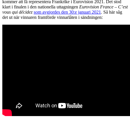
kommer att få representera Frankrike i Eurovision 2021. Det stod
klart i finalen i den nationella uttagningen
Eurovision France – C’est
vous qui décidez
som avgjordes den 30:e januari 2021
. Så här såg
det ut när vinnaren framförde vinnarlåten i sändningen: