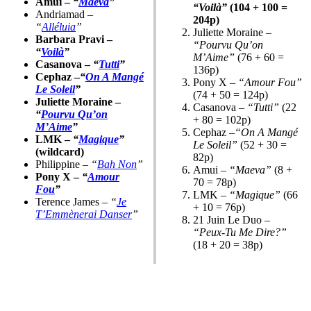
Amui –
“
Maeva
”
“Voilà”
(104 + 100 =
Andriamad –
204p)
“
Alléluia
”
Juliette Moraine –
Barbara Pravi –
“Pourvu Qu’on
“
Voilà
”
M’Aime”
(76 + 60 =
Casanova –
“
Tutti
”
136p)
Cephaz –
“
On A Mangé
Pony X –
“Amour Fou”
Le Soleil
”
(74 + 50 = 124p)
Juliette Moraine –
Casanova –
“Tutti”
(22
“
Pourvu Qu’on
+ 80 = 102p)
M’Aime
”
Cephaz –
“On A Mangé
LMK –
“
Magique
”
Le Soleil”
(52 + 30 =
(wildcard)
82p)
Philippine –
“
Bah Non
”
Amui –
“Maeva”
(8 +
Pony X –
“
Amour
70 = 78p)
Fou
”
LMK –
“Magique”
(66
Terence James –
“
Je
+ 10 = 76p)
T’Emmènerai Danser
”
21 Juin Le Duo –
“Peux-Tu Me Dire?”
(18 + 20 = 38p)