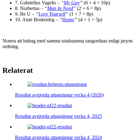
7. Gabrielius Vagelis –
“
My Guy
”
(6 + 4 = 10p)
8. Norbertas –
“
Man In Need
”
(2 + 6 = 8p)
9. Be U –
“
Love Yourself
”
(1 + 7 = 8p)
10. Aistė Brokenleg –
“
Home
”
(4 + 1 = 5p)
Notera att bidrag med samma totalsumma rangordnas enligt juryns
ordning.
Relaterat
Resultat avgjorda uttagningar vecka 4 (2026)
Resultat avgjorda uttagningar vecka 4, 2025
Resultat avgjorda uttagningar vecka 4, 2024