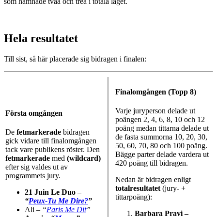
som hamnade tvåa och trea i totala läget.
Hela resultatet
Till sist, så här placerade sig bidragen i finalen:
Finalomgången (Topp 8)
Varje juryperson delade ut
Första omgången
poängen 2, 4, 6, 8, 10 och 12
poäng medan tittarna delade ut
De
fetmarkerade
bidragen
de fasta summorna 10, 20, 30,
gick vidare till finalomgången
50, 60, 70, 80 och 100 poäng.
tack vare publikens röster. Den
Bägge parter delade vardera ut
fetmarkerade
med
(wildcard)
420 poäng till bidragen.
efter sig valdes ut av
programmets jury.
Nedan är bidragen enligt
totalresultatet
(jury- +
21 Juin Le Duo –
tittarpoäng):
“
Peux-Tu Me Dire?
”
Ali –
“
Paris Me Dit
”
Barbara Pravi –