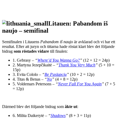
Litauen: Pabandom iš
naujo – semifinal
Semifinalen i Litauens
Pabandom iš naujo
är avklarad och vi har ett
resultat. Efter att juryn och tittarna hade röstat klart blev det följande
bidrag
som röstades vidare
till finalen:
1. Gebrasy –
“
Where’d You Wanna Go?
”
(12 + 12 = 24p)
2. Martyna Jezepčikaitė –
“
Thank You Very Much
”
(5 + 10 =
15p)
3. Evita Cololo –
“
Be Paslapcių
”
(10 + 2 = 12p)
4. Titas & Benas –
“
No
”
(4 + 8 = 12p)
5. Voldemars Petersons –
“
Never Fall For You Again
”
(7 + 5
= 12p)
Därmed blev det följande bidrag som
åkte ut
:
6. Milita Daikerytė –
“
Shadows
”
(8 + 3 = 11p)