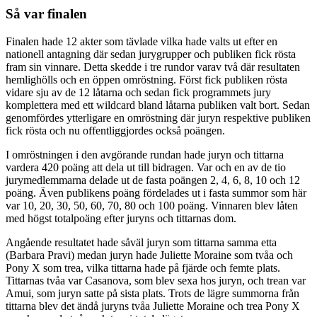
Så var finalen
Finalen hade 12 akter som tävlade vilka hade valts ut efter en
nationell antagning där sedan jurygrupper och publiken fick rösta
fram sin vinnare. Detta skedde i tre rundor varav två där resultaten
hemlighölls och en öppen omröstning. Först fick publiken rösta
vidare sju av de 12 låtarna och sedan fick programmets jury
komplettera med ett wildcard bland låtarna publiken valt bort. Sedan
genomfördes ytterligare en omröstning där juryn respektive publiken
fick rösta och nu offentliggjordes också poängen.
I omröstningen i den avgörande rundan hade juryn och tittarna
vardera 420 poäng att dela ut till bidragen. Var och en av de tio
jurymedlemmarna delade ut de fasta poängen 2, 4, 6, 8, 10 och 12
poäng. Även publikens poäng fördelades ut i fasta summor som här
var 10, 20, 30, 50, 60, 70, 80 och 100 poäng. Vinnaren blev låten
med högst totalpoäng efter juryns och tittarnas dom.
Angående resultatet hade såväl juryn som tittarna samma etta
(Barbara Pravi) medan juryn hade Juliette Moraine som tvåa och
Pony X som trea, vilka tittarna hade på fjärde och femte plats.
Tittarnas tvåa var Casanova, som blev sexa hos juryn, och trean var
Amui, som juryn satte på sista plats. Trots de lägre summorna från
tittarna blev det ändå juryns tvåa Juliette Moraine och trea Pony X