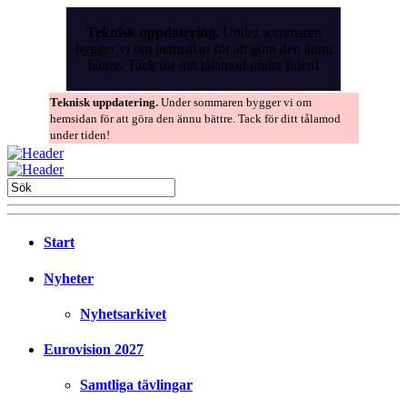
Skip
to
Teknisk uppdatering.
Under sommaren
the
bygger vi om hemsidan för att göra den ännu
content
bättre. Tack för ditt tålamod under tiden!
Teknisk uppdatering.
Under sommaren bygger vi om
hemsidan för att göra den ännu bättre. Tack för ditt tålamod
under tiden!
Start
Nyheter
Nyhetsarkivet
Eurovision 2027
Samtliga tävlingar