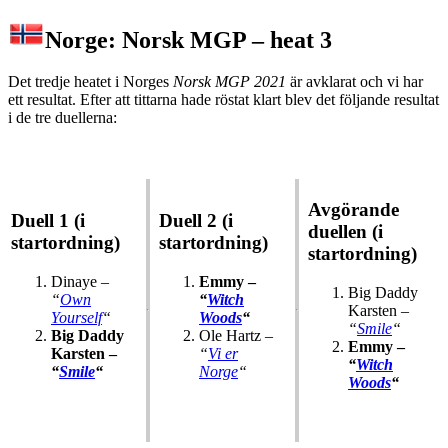
Norge: Norsk MGP – heat 3
Det tredje heatet i Norges
Norsk MGP 2021
är avklarat och vi har
ett resultat. Efter att tittarna hade röstat klart blev det följande resultat
i de tre duellerna:
Avgörande
Duell 1 (i
Duell 2 (i
duellen (i
startordning)
startordning)
startordning)
Dinaye –
Emmy –
Big Daddy
“
Own
“
Witch
Karsten –
Yourself
“
Woods
“
“
Smile
“
Big Daddy
Ole Hartz –
Emmy –
Karsten –
“
Vi er
“
Witch
“
Smile
“
Norge
“
W
oods
“