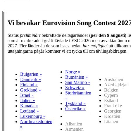
Vi bevakar Eurovision Song Contest 202
Status
preliminärt
bekräftade deltagarländer
(per den
9 augusti)
li
som är markerade i
grått
tävlade i ESC 2026 men avvaktar ännu m
2027. Fler länder än de som listas nedan
har möjlighet
att tillkomm
uttagningarna pågår kommer vi att tycka till om tävlingsbidragen.
Norge »
Bulgarien »
Rumänien »
Danmark »
Australien
San Marino »
Finland »
Azerbajdzjan
Schweiz »
Grekland »
Belgien
Storbritannien
Israel »
Cypern
»
Italien »
Estland
Tyskland »
Kanada »
Frankrike
Österrike »
Lettland »
Georgien
Luxemburg »
Kroatien
Nordmakedonien
Litauen
Albanien
»
Armenien