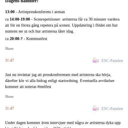
Dagens hålltider:
13:00
- Artistpresskonferens i arenan
ca
14:00-19:00
- Scenrepetitioner: artisterna får ca 30 minuter vardera
att för en första gång repetera på scenen. Uppdatering i flödet om hur
numren ser ut och hur artisterna låter idag.
ca
20:00-?
- Kommunfest
Share
11:47
ESC-Panelen
Just nu inväntar jag att presskonferensen med artisterna ska börja,
därefter kör vi alla bidrag enligt startordning. Eventuella avvikelser
kommer att noteras #melfest
Share
11:47
ESC-Panelen
Under dagen kommer även intervjuer med några av artisterna dyka upp