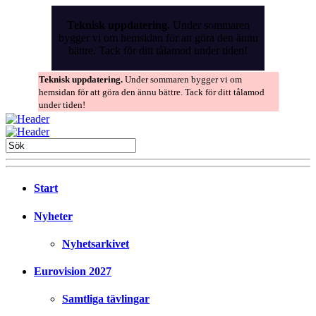
Skip
to
Teknisk uppdatering.
Under sommaren
the
bygger vi om hemsidan för att göra den ännu
content
bättre. Tack för ditt tålamod under tiden!
Teknisk uppdatering.
Under sommaren bygger vi om
hemsidan för att göra den ännu bättre. Tack för ditt tålamod
under tiden!
Start
Nyheter
Nyhetsarkivet
Eurovision 2027
Samtliga tävlingar