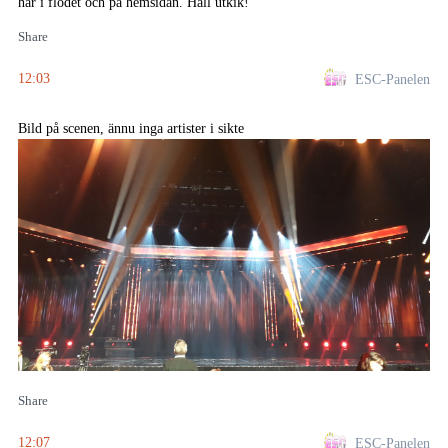
här i flödet och på hemsidan. Håll utkik!
Share
12:03
ESC-Panelen
Bild på scenen, ännu inga artister i sikte
Share
12:07
ESC-Panelen