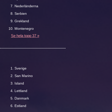
Nederländerna
Serbien
Grekland
Montenegro
Se hela topp 37 »
Sverige
San Marino
Island
Lettland
Danmark
Estland