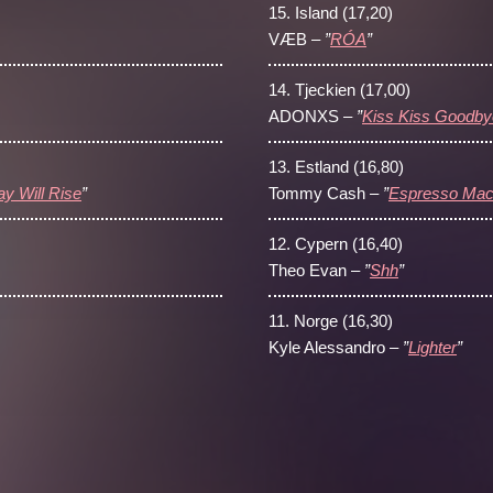
15.
Island (17,20)
VÆB –
”
RÓA
”
14.
Tjeckien (17,00)
ADONXS –
”
Kiss Kiss Goodby
13.
Estland (16,80)
y Will Rise
”
Tommy Cash –
”
Espresso Mac
12.
Cypern (16,40)
Theo Evan –
”
Shh
”
11.
Norge (16,30)
Kyle Alessandro –
”
Lighter
”