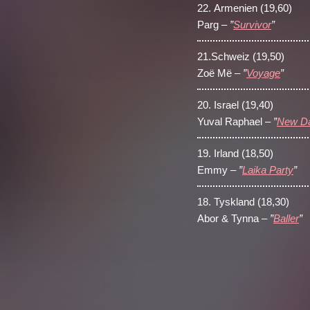
22.
Armenien (19,60)
Parg –
”
Survivor
”
21.
Schweiz (19,50)
Zoë Më –
”
Voyage
”
20.
Israel (19,40)
Yuval Raphael –
”
New Da
19.
Irland (18,50)
Emmy –
”
Laika Party
”
18.
Tyskland (18,30)
Abor & Tynna –
”
Baller
”