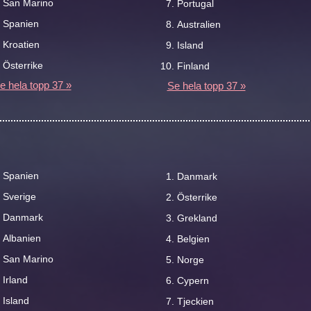
San Marino
Portugal
Spanien
Australien
Kroatien
Island
Österrike
Finland
e hela topp 37 »
Se hela topp 37 »
Spanien
Danmark
Sverige
Österrike
Danmark
Grekland
Albanien
Belgien
San Marino
Norge
Irland
Cypern
Island
Tjeckien