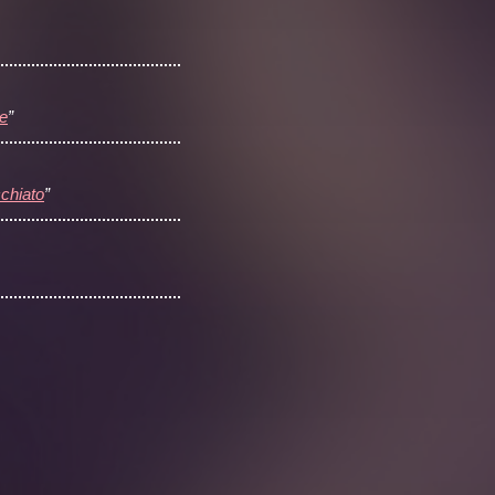
e
”
chiato
”