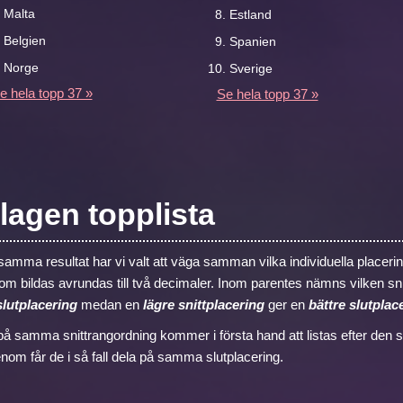
Malta
Estland
Belgien
Spanien
Norge
Sverige
e hela topp 37 »
Se hela topp 37 »
gen topplista
samma resultat har vi valt att väga samman vilka individuella placerin
 bildas avrundas till två decimaler. Inom parentes nämns vilken snit
lutplacering
medan en
lägre snittplacering
ger en
bättre slutplac
på samma snittrangordning kommer i första hand att listas efter den s
igenom får de i så fall dela på samma slutplacering.