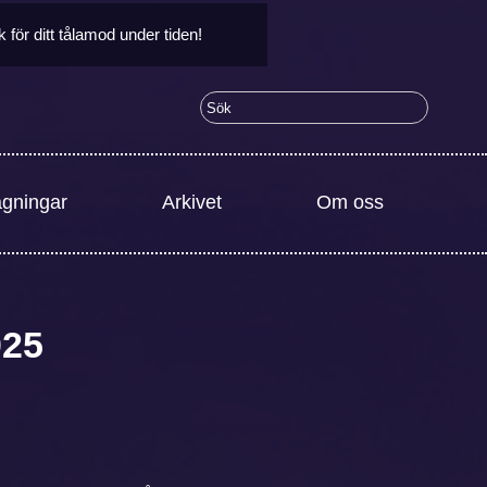
ör ditt tålamod under tiden!
agningar
Arkivet
Om oss
025