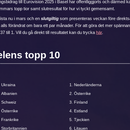
ingsbidrag till Eurovision 2025 i Basel har offentliggjorts och därmed k
mmars topp tior samt slutresultat för hur vi tyckt gemensamt.
lista nu i mars och en
slutgiltig
som presenteras veckan före direktsä
te alls förändrat om bara ett par månader. För att göra det mer spännan
7 till 1. Vill du gå direkt till resultatet kan du trycka
här
.
lens topp 10
Ukraina
Nederländerna
Albanien
Österrike
Schweiz
Finland
Österrike
Estland
Frankrike
Tjeckien
Storbritannien
Litauen