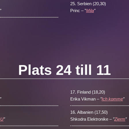
25.
Serbien (20,30)
”
Princ – ”
Mila
”
Plats 24 till 11
17.
Finland (18,20)
”
Erika Vikman –
”
Ich komme
”
16.
Albanien (17,50)
 U
”
Shkodra Elektronike –
”
Zjerm
”