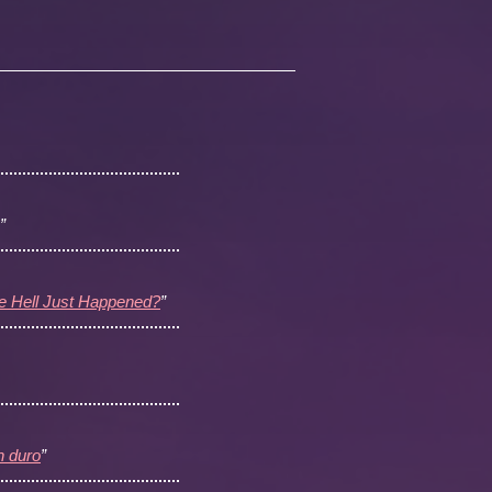
”
e Hell Just Happened?
”
n duro
”