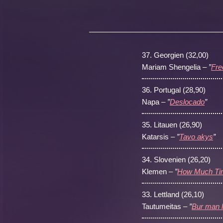
37.
Georgien (32,00)
Mariam Shengelia –
”
Fr
36.
Portugal (28,90)
Napa –
”
Deslocado
”
35.
Litauen (26,90)
Katarsis –
”
Tavo akys
”
34.
Slovenien (26,20)
Klemen –
”
How Much Ti
33.
Lettland (26,10)
Tautumeitas –
”
Bur man l