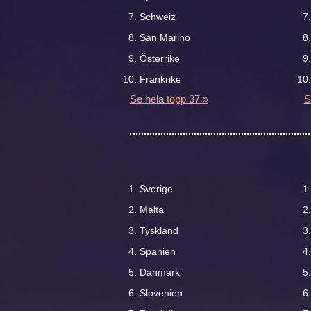
Schweiz
San Marino
Österrike
Frankrike
Se hela topp 37 »
S
Sverige
Malta
Tyskland
Spanien
Danmark
Slovenien