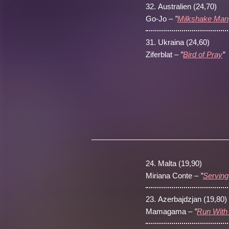
32.
Australien (24,70)
Go-Jo –
”
Milkshake Man
31.
Ukraina (24,60)
Ziferblat –
”
Bird of Pray
”
24.
Malta (19,90)
Miriana Conte –
”
Serving
23.
Azerbajdzjan (19,80)
Mamagama –
”
Run With