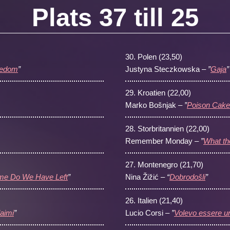
Plats 37 till 25
30.
Polen (23,50)
eedom
”
Justyna Steczkowska –
”
Gaja
”
29.
Kroatien (22,00)
Marko Bošnjak –
”
Poison Cake
28.
Storbritannien (22,00)
Remember Monday –
”
What th
27.
Montenegro (21,70)
me Do We Have Left
”
Nina Žižić –
“
Dobrodošli
”
26.
Italien (21,40)
aimi
”
Lucio Corsi –
”
Volevo essere u