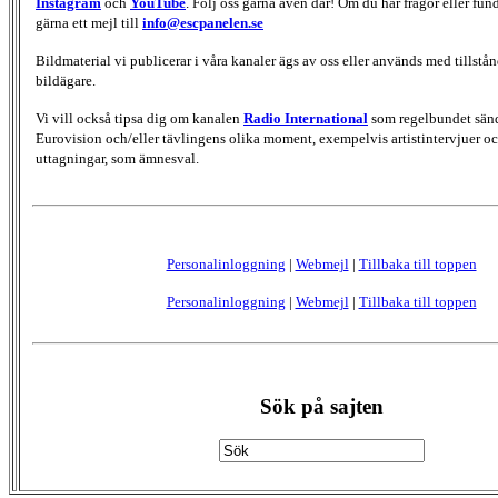
Instagram
och
YouTube
. Följ oss gärna även där! Om du har frågor eller fun
gärna ett mejl till
info@escpanelen.se
Bildmaterial vi publicerar i våra kanaler ägs av oss eller används med tillstån
bildägare.
Vi vill också tipsa dig om kanalen
Radio International
som regelbundet sän
Eurovision och/eller tävlingens olika moment, exempelvis artistintervjuer oc
uttagningar, som ämnesval.
Personalinloggning
|
Webmejl
|
Tillbaka till toppen
Personalinloggning
|
Webmejl
|
Tillbaka till toppen
Sök på sajten