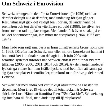
Om Schweiz i Eurovision
Schweiz arrangerade den första Eurovisionen (år 1956) och har
därefter deltagit alla år därefter, med undantag för fyra gånger.
Resultatmässigt gick det väldigt bra i början, då landet vann på
premiären och tog därefter ytterligare ett guld (1988), tre silver, tre
brons och en rad topplaceringar. Men landet fick även smaka på en
hel del bottennoteringar, inte minst tre sistaplatser (1964, 1967 och
1974).
Man hade som sagt sina bästa år fram till sitt senaste brons, som togs
år 1993. Därefter har Schweiz mer eller mindre konsekvent hamnat i
bottenträsket i de finaler man deltagit i, och från 2004 när
semifinalsystemet infördes har Schweiz endast varit i final vid fem
tillfällen (2005, 2006, 2011, 2014 och 2019). Av de gånger landet ej
lyckats gå vidare har man istället lyckats med bedriften att samla på
sig fyra sistaplatser i semifinaler, ett rekord man för övrigt delar med
Lettland.
Schweiz har med andra ord varit riktigt otursförföljda i nästan tre
decennier. Men år 2019 vände det till total lycka när Schweiz
skickade Luca Hänni att framföra låten
”She Got Me”
. Schweiz tog
sig inte bara till final, utan ända upp till fjärdeplatsen!
Så här såg framträdandet ut live i finalen: