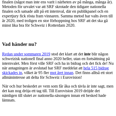
finalen (något man inte ens varit i närheten av på många, många år).
Metoden för urvalet var att SRF skrotade den tidigare nationella
finalen och satsade allt på ett internval, där en publikpanel och en
expertjury fick rösta fram vinnaren. Samma metod har valts även till
år 2020, med troligen en stor förhoppning hos SRF att det ska gå
minst lika bra för Schweiz i Rotterdam 2020.
Vad händer nu?
Redan under sommaren 2019
stod det klart att det
inte
blir någon
schweizisk nationell final anno 2020 heller, utan en fortsättning på
internvalet. Men först ville SRF och ha in bidrag och det fick de! Nu
när antagningen är avslutad har SRF meddelat att
hela 515 bidrag
skickades in
, vilket är 95 fler
mot året innan
. Det finns alltså ett stort
allmänintresse att delta för Schweiz i Eurovision!
När och hur beskedet av vem som får åka och tävla är inte sagt, men
det kan nog dröja ett tag till. Till Eurovision 2019 dröjde det
nämligen till slutet av nationella-säsongen innan ett besked hade
lämnats.