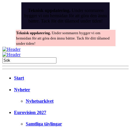
Skip
to
Teknisk uppdatering.
Under sommaren
the
bygger vi om hemsidan för att göra den ännu
content
bättre. Tack för ditt tålamod under tiden!
Teknisk uppdatering.
Under sommaren bygger vi om
hemsidan för att göra den ännu bättre. Tack för ditt tålamod
under tiden!
Start
Nyheter
Nyhetsarkivet
Eurovision 2027
Samtliga tävlingar