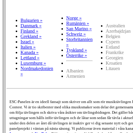
Norge »
Bulgarien »
Rumänien »
Danmark »
Australien
San Marino »
Finland »
Azerbajdzjan
Schweiz »
Grekland »
Belgien
Storbritannien
Israel »
Cypern
»
Italien »
Estland
Tyskland »
Kanada »
Frankrike
Österrike »
Lettland »
Georgien
Luxemburg »
Kroatien
Nordmakedonien
Litauen
Albanien
»
Armenien
ESC-Panelen är en ideell fansajt som skriver om allt som rör musiktävlingen
Contest. Vi är tio skribenter med olika musiksmaker som delar det gemensamma
om följa tävlingen och skriva våra åsikter om tävlingsbidragen. Det gäller bå
uttagningar som hålls inför tävlingen och de låtar som sedan får tävla i aktu
under den delen av året då tävlingen är inaktiv ger vi dig senaste nytt och g
panelprojekt i väntan på nästa säsong. Vi publicerar även material i våra kan