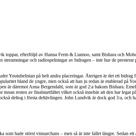
dvik toppar, efterföljd av Hanna Ferm & Liamoo, samt Bishara och Mohom
r in streamningar och radiospelningar av bidragen – inte hur de presterar p
er Youtubelistan på helt andra placeringar. Återigen är det ett bidrag 
pularitet bland de yngre, men också att han ju redan är etablerad på Yout
ppen är däremot Anna Bergendahl, som är god 2:a bakom Bishara. Emellert
r innan resten av finalstartfältet vilket också innebär att den har legat
u också deltog i första deltävlingen. John Lundvik är dock god 3:a, och 
lka som hade störst vinnarchans – men så är inte fallet längre. Sedan ett 