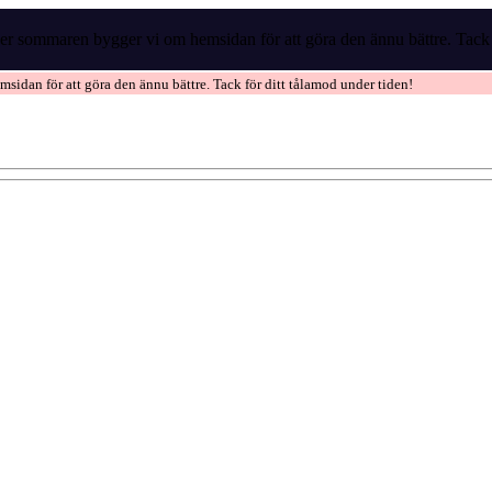
r sommaren bygger vi om hemsidan för att göra den ännu bättre. Tack f
idan för att göra den ännu bättre. Tack för ditt tålamod under tiden!