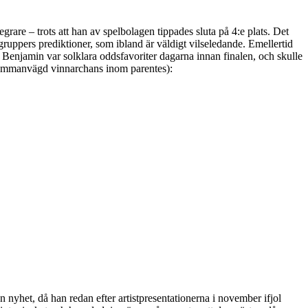
egrare – trots att han av spelbolagen tippades sluta på 4:e plats. Det
gruppers prediktioner, som ibland är väldigt vilseledande. Emellertid
t Benjamin var solklara oddsfavoriter dagarna innan finalen, och skulle
 (Sammanvägd vinnarchans inom parentes):
n nyhet, då han redan efter artistpresentationerna i november ifjol