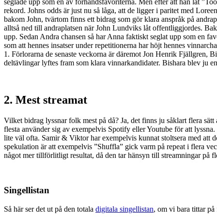
seglade upp som en av förhandsfavoriterna. Men efter att han låt ”Too l
rekord. Johns odds är just nu så låga, att de ligger i paritet med Lore
bakom John, tvärtom finns ett bidrag som gör klara anspråk på andrap
alltså ned till andraplatsen när John Lundviks låt offentliggjordes. B
upp. Sedan Andra chansen så har Anna faktiskt seglat upp som en favori
som att hennes insatser under repetitionerna har höjt hennes vinnarchan
1. Förlorarna de senaste veckorna är däremot Jon Henrik Fjällgren, Bi
deltävlingar lyftes fram som klara vinnarkandidater. Bishara blev ju en 
2. Mest streamat
Vilket bidrag lyssnar folk mest på då? Ja, det finns ju såklart flera sät
flesta använder sig av exempelvis Spotify eller Youtube för att lyssna.
lite väl ofta. Samir & Viktor har exempelvis kunnat stoltsera med att 
spekulation är att exempelvis ”Shuffla” gick varm på repeat i flera vec
något mer tillförlitligt resultat, då den tar hänsyn till streamningar på 
Singellistan
Så här ser det ut på den totala
digitala singellistan
, om vi bara tittar p