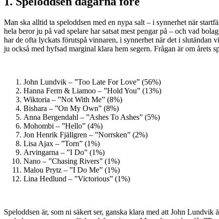
1. Speloddsen dagarna före
Man ska alltid ta speloddsen med en nypa salt – i synnerhet när startfäl
hela beror ju på vad spelare har satsat mest pengar på – och vad bolag
har de ofta lyckats förutspå vinnaren, i synnerhet när det i slutändan
ju också med hyfsad marginal klara hem segern. Frågan är om årets sp
John Lundvik – ”Too Late For Love” (56%)
Hanna Ferm & Liamoo – ”Hold You” (13%)
Wiktoria – ”Not With Me” (8%)
Bishara – ”On My Own” (8%)
Anna Bergendahl – ”Ashes To Ashes” (5%)
Mohombi – ”Hello” (4%)
Jon Henrik Fjällgren – ”Norrsken” (2%)
Lisa Ajax – ”Torn” (1%)
Arvingarna – ”I Do” (1%)
Nano – ”Chasing Rivers” (1%)
Malou Prytz – ”I Do Me” (1%)
Lina Hedlund – ”Victorious” (1%)
Speloddsen är, som ni säkert ser, ganska klara med att John Lundvik är 