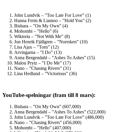
John Lundvik – ”Too Late For Love” (1)
Hanna Ferm & Liamoo – ”Hold You” (2)
Bishara – ”On My Own” (4)
Mohombi – ”Hello” (6)
Wiktoria – ”Not With Me” (8)
Jon Henrik Fjällgren – ”Norrsken” (10)
Lisa Ajax – ”Torn” (12)
Arvingarna – ”I Do” (13)
Anna Bergendahl – ”Ashes To Ashes” (15)
Malou Prytz – ”I Do Me” (17)
Nano – ”Chasing Rivers” (31)
Lina Hedlund – ”Victorious” (36)
YouTube-spelningar (fram till 8 mars):
Bishara – ”On My Own” (607,000)
Anna Bergendahl – ”Ashes To Ashes” (522,000)
John Lundvik – ”Too Late For Love” (486,000)
Nano – ”Chasing Rivers” (456,000)
Mohombi – ”Hello” (407,000)