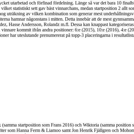
mycket utarbetad och förfinad fördelning. Länge så var det bara 10 finalbi
t, vilket statistiskt sett gav bäst vinnarchans, medan startposition 2 allt
nog uträkning av vilken kombination som generar mest underhållningsvärde
rna hamnar någonstans i mitten. Detta innebär att de mest gynnsamma star
z, Hasse Andersson, Rolandz m.fl. Dessa kan knappast kategoriseras so
sta vinnare kommit ifrån andra positioner: 6:e (2015), 10:e (2016), 4:e (20
ner har uteslutande prenumererat på topp-3 placeringarna i resultatlista
dvik (samma startposition som Frans 2016) och Wiktoria (samma positi
ter som Hanna Ferm & Liamoo samt Jon Henrik Fjällgren och Mohombi drag