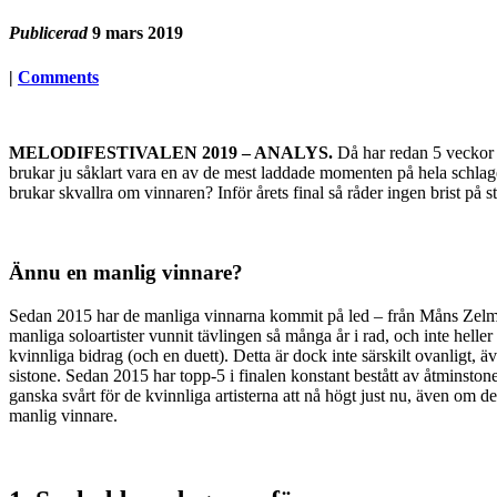
Publicerad
9 mars 2019
|
Comments
MELODIFESTIVALEN 2019 – ANALYS.
Då har redan 5 veckor g
brukar ju såklart vara en av de mest laddade momenten på hela schlagers
brukar skvallra om vinnaren? Inför årets final så råder ingen brist på 
Ännu en manlig vinnare?
Sedan 2015 har de manliga vinnarna kommit på led – från Måns Zelmer
manliga soloartister vunnit tävlingen så många år i rad, och inte heller 
kvinnliga bidrag (och en duett). Detta är dock inte särskilt ovanligt, 
sistone. Sedan 2015 har topp-5 i finalen konstant bestått av åtminston
ganska svårt för de kvinnliga artisterna att nå högt just nu, även om det
manlig vinnare.