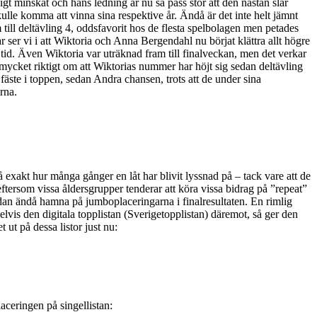
igt minskat och hans ledning är nu så pass stor att den nästan slår
kulle komma att vinna sina respektive år. Ändå är det inte helt jämnt
ll deltävling 4, oddsfavorit hos de flesta spelbolagen men petades
 ser vi i att Wiktoria och Anna Bergendahl nu börjat klättra allt högre
 tid. Även Wiktoria var uträknad fram till finalveckan, men det verkar
å mycket riktigt om att Wiktorias nummer har höjt sig sedan deltävling
äste i toppen, sedan Andra chansen, trots att de under sina
rna.
 på exakt hur många gånger en låt har blivit lyssnad på – tack vare att de
eftersom vissa åldersgrupper tenderar att köra vissa bidrag på ”repeat”
edan ändå hamna på jumboplaceringarna i finalresultaten. En rimlig
elvis den digitala topplistan (Sverigetopplistan) däremot, så ger den
t ut på dessa listor just nu:
laceringen på singellistan: