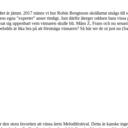
tet är jämnt. 2017 minns vi hur Robin Bengtsson skrällartat utsågs till s
ens egna ”experter” anser rimligt. Just därför återger oddsen bara vissa 
 visat sig uppenbart vem vinnaren skulle bli. Måns Z, Frans och nu senas
elodds är lika bra på att förutsäga vinnaren? Så här ser de ut just nu
den stora favoriten att vinna årets Melodifestival. Detta är kanske inge