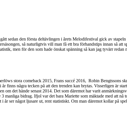
ått sedan den första deltävlingen i årets Melodifestival gick av stapeln 
äsongen, så naturligtvis vill man få ett bra förhandstips innan så att sp
statistik, men för den som hade önskat spänning så kan jag tyvärr redan 
löws stora comeback 2015, Frans succé 2016, Robin Bengtssons skräll 
i år finns några tecken på att den trenden kan brytas. Visserligen är start
även om det hände senast 2014. Det som däremot har varit anmärkningsvärt 
e 3 manliga bidrag. Ifjol var det bara Mariette som mäktade med att nå t
 i år ser något ljusare ut, rent statistiskt. Om man däremot kollar på spe