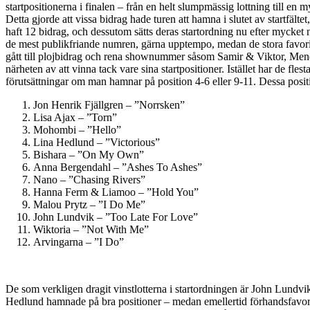
startpositionerna i finalen – från en helt slumpmässig lottning till en 
Detta gjorde att vissa bidrag hade turen att hamna i slutet av startfälte
haft 12 bidrag, och dessutom sätts deras startordning nu efter mycket 
de mest publikfriande numren, gärna upptempo, medan de stora favorite
gått till plojbidrag och rena shownummer såsom Samir & Viktor, Mende
närheten av att vinna tack vare sina startpositioner. Istället har de fle
förutsättningar om man hamnar på position 4-6 eller 9-11. Dessa positio
Jon Henrik Fjällgren – ”Norrsken”
Lisa Ajax – ”Torn”
Mohombi – ”Hello”
Lina Hedlund – ”Victorious”
Bishara – ”On My Own”
Anna Bergendahl – ”Ashes To Ashes”
Nano – ”Chasing Rivers”
Hanna Ferm & Liamoo – ”Hold You”
Malou Prytz – ”I Do Me”
John Lundvik – ”Too Late For Love”
Wiktoria – ”Not With Me”
Arvingarna – ”I Do”
De som verkligen dragit vinstlotterna i startordningen är John Lun
Hedlund hamnade på bra positioner – medan emellertid förhandsfavori