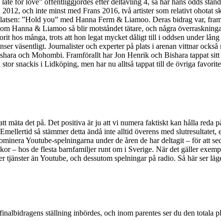
ate for love” offentliggjordes efter deltävling 4, så har hans odds ständ
en 2012, och inte minst med Frans 2016, två artister som relativt ohotat s
latsen: ”Hold you” med Hanna Ferm & Liamoo. Deras bidrag var, fram ti
akom Hanna & Liamoo så blir motståndet tätare, och några överraskningar
t hos många, trots att hon legat mycket dåligt till i oddsen under lång
ser väsentligt. Journalister och experter på plats i arenan vittnar ocks
shara och Mohombi. Framförallt har Jon Henrik och Bishara tappat sitt f
stor snackis i Lidköping, men har nu alltså tappat till de övriga favorite
t att mäta det på. Det positiva är ju att vi numera faktiskt kan hålla reda
 Emellertid så stämmer detta ändå inte alltid överens med slutresultatet, 
dominera Youtube-spelningarna under de åren de har deltagit – för att s
kor – hos de flesta barnfamiljer runt om i Sverige. När det gäller exemp
fler tjänster än Youtube, och dessutom spelningar på radio. Så här ser läge
å finalbidragens ställning inbördes, och inom parentes ser du den totala p