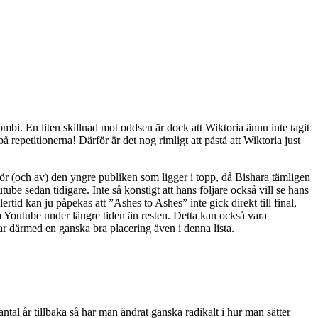
bi. En liten skillnad mot oddsen är dock att Wiktoria ännu inte tagit
å repetitionerna! Därför är det nog rimligt att påstå att Wiktoria just
för (och av) den yngre publiken som ligger i topp, då Bishara tämligen
ube sedan tidigare. Inte så konstigt att hans följare också vill se hans
id kan ju påpekas att ”Ashes to Ashes” inte gick direkt till final,
 på Youtube under längre tiden än resten. Detta kan också vara
har därmed en ganska bra placering även i denna lista.
antal år tillbaka så har man ändrat ganska radikalt i hur man sätter