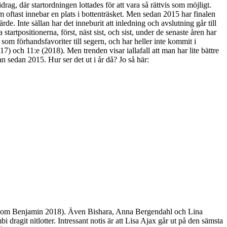
drag, där startordningen lottades för att vara så rättvis som möjligt.
 som oftast innebar en plats i bottenträsket. Men sedan 2015 har finalen
. Inte sällan har det inneburit att inledning och avslutning går till
tpositionerna, först, näst sist, och sist, under de senaste åren har
m förhandsfavoriter till segern, och har heller inte kommit i
17) och 11:e (2018). Men trenden visar iallafall att man har lite bättre
n sedan 2015. Hur ser det ut i år då? Jo så här:
on som Benjamin 2018). Även Bishara, Anna Bergendahl och Lina
it nitlotter. Intressant notis är att Lisa Ajax går ut på den sämsta