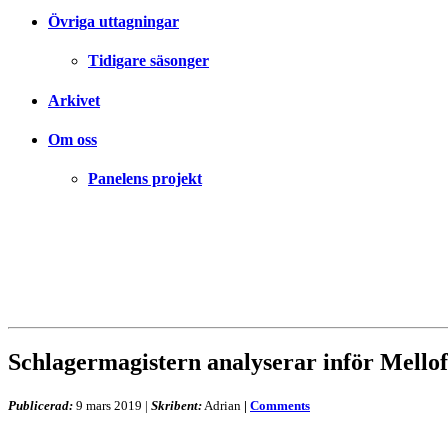
Övriga uttagningar
Tidigare säsonger
Arkivet
Om oss
Panelens projekt
Schlagermagistern analyserar inför Mellof
Publicerad:
9 mars 2019
|
Skribent:
Adrian
|
Comments