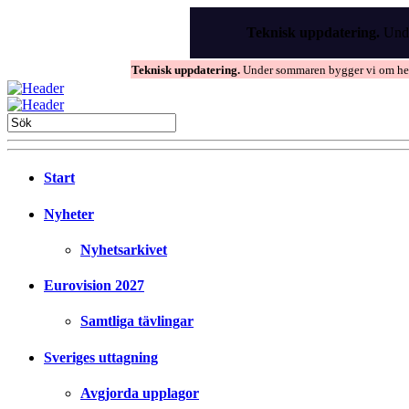
Skip
to
Teknisk uppdatering.
Unde
the
content
Teknisk uppdatering.
Under sommaren bygger vi om hems
Start
Nyheter
Nyhetsarkivet
Eurovision 2027
Samtliga tävlingar
Sveriges uttagning
Avgjorda upplagor