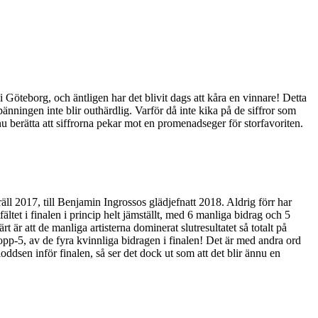
i Göteborg, och äntligen har det blivit dags att kåra en vinnare! Detta
änningen inte blir outhärdlig. Varför då inte kika på de siffror som
nu berätta att siffrorna pekar mot en promenadseger för storfavoriten.
2017, till Benjamin Ingrossos glädjefnatt 2018. Aldrig förr har
fältet i finalen i princip helt jämställt, med 6 manliga bidrag och 5
är att de manliga artisterna dominerat slutresultatet så totalt på
opp-5, av de fyra kvinnliga bidragen i finalen! Det är med andra ord
loddsen inför finalen, så ser det dock ut som att det blir ännu en