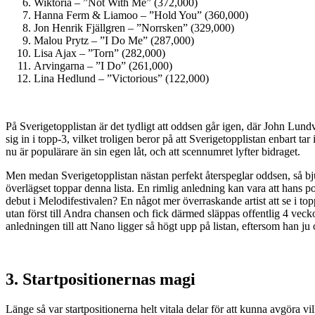
Wiktoria – ”Not With Me” (372,000)
Hanna Ferm & Liamoo – ”Hold You” (360,000)
Jon Henrik Fjällgren – ”Norrsken” (329,000)
Malou Prytz – ”I Do Me” (287,000)
Lisa Ajax – ”Torn” (282,000)
Arvingarna – ”I Do” (261,000)
Lina Hedlund – ”Victorious” (122,000)
På Sverigetopplistan är det tydligt att oddsen går igen, där John Lun
sig in i topp-3, vilket troligen beror på att Sverigetopplistan enbart ta
nu är populärare än sin egen låt, och att scennumret lyfter bidraget.
Men medan Sverigetopplistan nästan perfekt återspeglar oddsen, så bjud
överlägset toppar denna lista. En rimlig anledning kan vara att hans po
debut i Melodifestivalen? En något mer överraskande artist att se i to
utan först till Andra chansen och fick därmed släppas offentlig 4 vecko
anledningen till att Nano ligger så högt upp på listan, eftersom han j
3. Startpositionernas magi
Länge så var startpositionerna helt vitala delar för att kunna avgöra vi