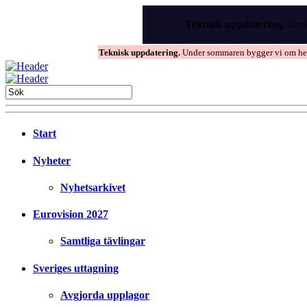
Skip
to
Teknisk uppdatering.
Unde
the
content
Teknisk uppdatering.
Under sommaren bygger vi om hems
Start
Nyheter
Nyhetsarkivet
Eurovision 2027
Samtliga tävlingar
Sveriges uttagning
Avgjorda upplagor