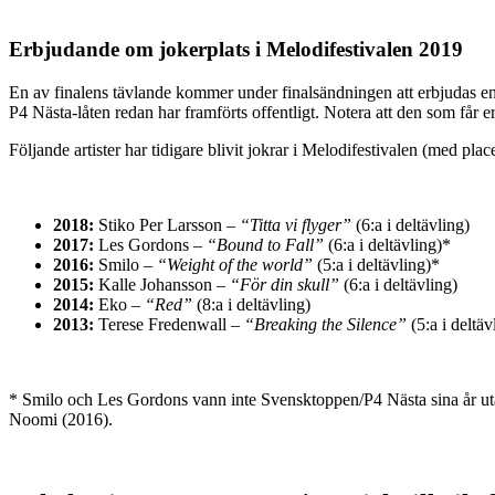
Erbjudande om jokerplats i Melodifestivalen 2019
En av finalens tävlande kommer under finalsändningen att erbjudas en p
P4 Nästa-låten redan har framförts offentligt. Notera att den som får 
Följande artister har tidigare blivit jokrar i Melodifestivalen (med pla
2018:
Stiko Per Larsson –
“Titta vi flyger”
(6:a i deltävling)
2017:
Les Gordons –
“Bound to Fall”
(6:a i deltävling)*
2016:
Smilo –
“Weight of the world”
(5:a i deltävling)*
2015:
Kalle Johansson –
“För din skull”
(6:a i deltävling)
2014:
Eko –
“Red”
(8:a i deltävling)
2013:
Terese Fredenwall –
“Breaking the Silence”
(5:a i deltäv
* Smilo och Les Gordons vann inte Svensktoppen/P4 Nästa sina år utan va
Noomi (2016).