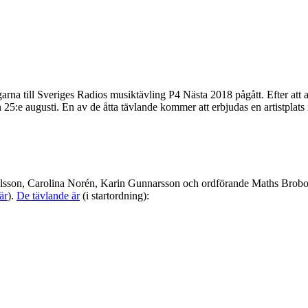
a till Sveriges Radios musiktävling P4 Nästa 2018 pågått. Efter att al
n 25:e augusti. En av de åtta tävlande kommer att erbjudas en artistplats
 Olsson, Carolina Norén, Karin Gunnarsson och ordförande Maths Brobor
är
).
De tävlande är
(i startordning):