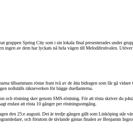
nd annat gruppen Spring City som i sin lokala final presenterades unde
men ingen av dem har lyckats nå hela vägen till Melodifestivalen. Utöver d
rna tillsammans röstar fram två av de åtta bidragen som får gå vidare t
en nollställs räkneverken för bägge duellanterna.
on och röstning sker genom SMS-röstning. För att rösta skriver du p4näst
agt endast att rösta 10 gånger per röstningsomgång.
gen den 25:e augusti. Det är tredje gången gillt som Linköping står vä
rogramledare, och förutom de tävlande gästas finalen av Benjamin Ingro