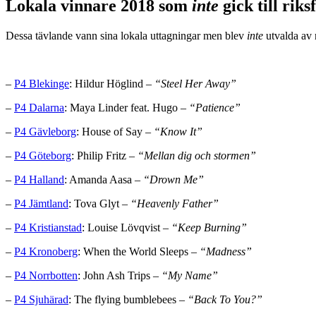
Lokala vinnare 2018 som
inte
gick till riks
Dessa tävlande vann sina lokala uttagningar men blev
inte
utvalda av r
–
P4 Blekinge
: Hildur Höglind –
“Steel Her Away”
–
P4 Dalarna
: Maya Linder feat. Hugo –
“Patience”
–
P4 Gävleborg
: House of Say –
“Know It”
–
P4 Göteborg
: Philip Fritz –
“Mellan dig och stormen”
–
P4 Halland
: Amanda Aasa –
“Drown Me”
–
P4 Jämtland
: Tova Glyt –
“Heavenly Father”
–
P4 Kristianstad
: Louise Lövqvist –
“Keep Burning”
–
P4 Kronoberg
: When the World Sleeps –
“Madness”
–
P4 Norrbotten
: John Ash Trips –
“My Name”
–
P4 Sjuhärad
: The flying bumblebees –
“Back To You?”