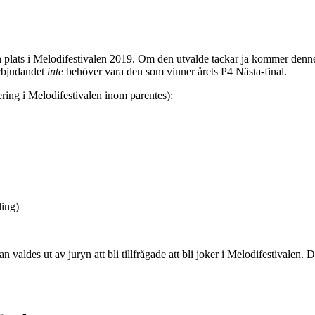
lats i Melodifestivalen 2019. Om den utvalde tackar ja kommer denne art
erbjudandet
inte
behöver vara den som vinner årets P4 Nästa-final.
cering i Melodifestivalen inom parentes):
ling)
ldes ut av juryn att bli tillfrågade att bli joker i Melodifestivalen. D