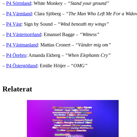
–
P4 Sörmland
: White Monkey –
“Stand your ground”
–
P4 Värmland
: Clara Sjöberg –
“The Man Who Left Me For a Wido
–
P4 Väst
: Sign by Sound –
“Wind beneath my wings”
–
P4 Västernorrland
: Emanuel Bagge –
“Witness”
–
P4 Västmanland
: Mattias Cronert –
“Vänder mig om”
–
P4 Örebro
: Amanda Ekberg –
“When Elephants Cry”
–
P4 Östergötland
: Emilie Höijer –
“OMG”
Relaterat