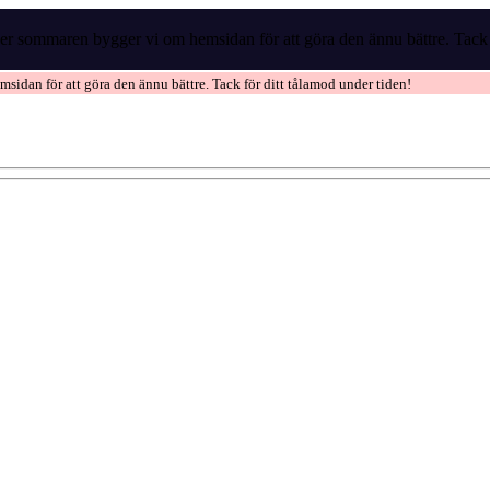
r sommaren bygger vi om hemsidan för att göra den ännu bättre. Tack f
idan för att göra den ännu bättre. Tack för ditt tålamod under tiden!