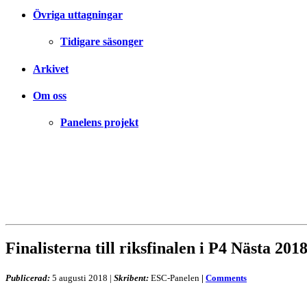
Övriga uttagningar
Tidigare säsonger
Arkivet
Om oss
Panelens projekt
Finalisterna till riksfinalen i P4 Nästa 20
Publicerad:
5 augusti 2018
|
Skribent:
ESC-Panelen
|
Comments