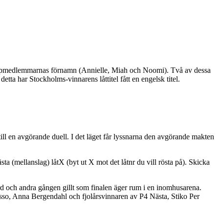
r gruppmedlemmarnas förnamn (Annielle, Miah och Noomi). Två av dessa
etta har Stockholms-vinnarens låttitel fått en engelsk titel.
ill en avgörande duell. I det läget får lyssnarna den avgörande makten
a (mellanslag) låtX (byt ut X mot det låtnr du vill rösta på). Skicka
rd och andra gången gillt som finalen äger rum i en inomhusarena.
sso, Anna Bergendahl och fjolårsvinnaren av P4 Nästa, Stiko Per