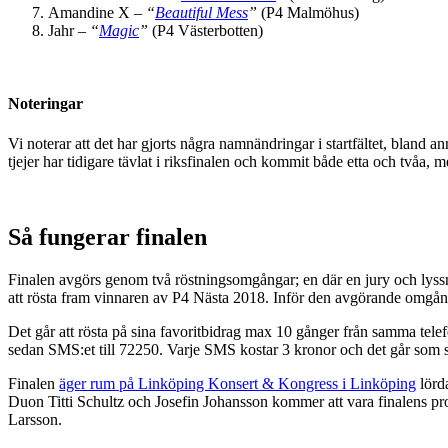
Amandine X –
“
Beautiful Mess
”
(P4 Malmöhus)
Jahr –
“
Magic
”
(P4 Västerbotten)
Noteringar
Vi noterar att det har gjorts några namnändringar i startfältet, bla
tjejer har tidigare tävlat i riksfinalen och kommit både etta och tvåa, 
Så fungerar finalen
Finalen avgörs genom två röstningsomgångar; en där en jury och lyssna
att rösta fram vinnaren av P4 Nästa 2018. Inför den avgörande omgång
Det går att rösta på sina favoritbidrag max 10 gånger från samma telef
sedan SMS:et till 72250. Varje SMS kostar 3 kronor och det går som s
Finalen
äger rum på Linköping Konsert & Kongress i Linköping
lörda
Duon Titti Schultz och Josefin Johansson kommer att vara finalens p
Larsson.