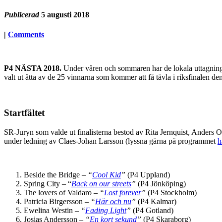
Publicerad
5 augusti 2018
|
Comments
P4 NÄSTA 2018.
Under våren och sommaren har de lokala uttagningarn
valt ut åtta av de 25 vinnarna som kommer att få tävla i riksfinalen de
Startfältet
SR-Juryn som valde ut finalisterna bestod av Rita Jernquist, Anders
under ledning av Claes-Johan Larsson (lyssna gärna på programmet
h
Beside the Bridge –
“
Cool Kid
”
(P4 Uppland)
Spring City – “
Back on our streets
”
(P4 Jönköping)
The lovers of Valdaro –
“
Lost forever
”
(P4 Stockholm)
Patricia Birgersson –
“
Här och nu
”
(P4 Kalmar)
Ewelina Westin –
“
Fading Light
”
(P4 Gotland)
Josias Andersson –
“
En kort sekund
”
(P4 Skaraborg)