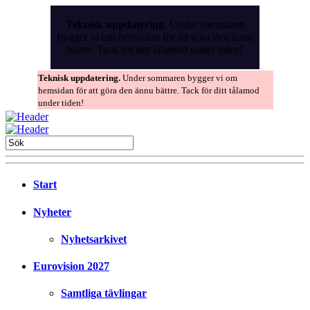
Skip
to
Teknisk uppdatering.
Under sommaren
the
bygger vi om hemsidan för att göra den ännu
content
bättre. Tack för ditt tålamod under tiden!
Teknisk uppdatering.
Under sommaren bygger vi om
hemsidan för att göra den ännu bättre. Tack för ditt tålamod
under tiden!
Start
Nyheter
Nyhetsarkivet
Eurovision 2027
Samtliga tävlingar