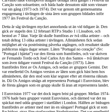
Carvalho hade exempelvis tidigare deltagit flera gånger i Festival da
Canção som soloartister, och båda hade dessutom stått som vinnare
var sin gång (1973 och 1974). Det var genom sitt gemensamma
engagemang i tävlingen de sista åren som gruppen bildades inför
1977 års Festival da Canção.
Detta år såg tävlingen mycket annorlunda ut än vid tidigare år. Den
gick av stapeln den 12 februari RTP:s Studio 1 i Lissabon, och
bestod av 7 låtar. Varje låt skulle framföras av två olika artister – och
totalt deltog 13 olika artister i tävlingen. Allmänheten fick sedan
möjlighet att via poströstning påverka utgången, och resultatet skulle
publiceras några dagar senare. Låten ”Portugal no coração” (Sv:
”Portugal i hjärtat”) var den första som framfördes, och var skriven
av Fernando Tordo och José Carlos Ary dos Santos – två låtskrivare
som även tidigare vunnit Festival da Canção (1973). Låten
framfördes först av Os Amigos, och sedan av gruppen Gemini. Det
var emellertid Os Amigos version av låten som gick bäst hem hos
allmänheten, där den stod som klar segrare efter att rösterna räknats
in. Då Os Amigos utsågs att representera Portugal i Eurovision, blev
de första gången som en grupp skulle få äran att representera landet.
I Eurovision 1977 var det dock ingen brist på grupper. Mellan 1974-
1976 hade bara grupper vunnit Eurovision, och därmed var det nu
späckat med udda grupper i startfältet i London. Hälften av bidragen
framfördes av artister med mer än en sångare! Portugal gick ut som
8:e bidrag, strax före storfavoriten Storbritannien. Det var emellertid