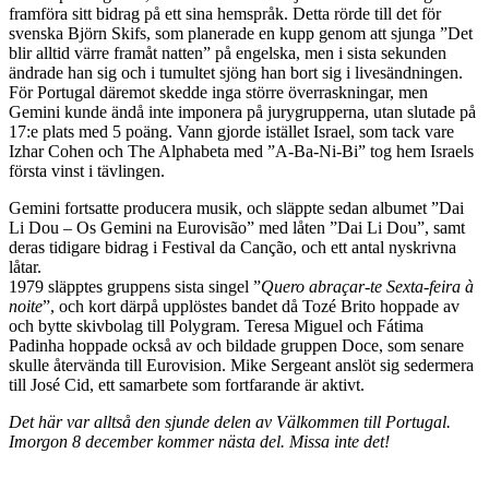
framföra sitt bidrag på ett sina hemspråk. Detta rörde till det för
svenska Björn Skifs, som planerade en kupp genom att sjunga ”Det
blir alltid värre framåt natten” på engelska, men i sista sekunden
ändrade han sig och i tumultet sjöng han bort sig i livesändningen.
För Portugal däremot skedde inga större överraskningar, men
Gemini kunde ändå inte imponera på jurygrupperna, utan slutade på
17:e plats med 5 poäng. Vann gjorde istället Israel, som tack vare
Izhar Cohen och The Alphabeta med ”A-Ba-Ni-Bi” tog hem Israels
första vinst i tävlingen.
Gemini fortsatte producera musik, och släppte sedan a
lbumet ”Dai
Li Dou – Os Gemini na Eurovisão” med låten ”Dai Li Dou”, samt
deras tidigare bidrag i
Festival da Canção
, och ett antal nyskrivna
låtar.
1979 släpptes gruppens sista singel ”
Quero abraçar-te Sexta-feira à
noite
”, och kort därpå
upplöstes bandet då Tozé Brito hoppade av
och bytte skivbolag till Polygram.
Teresa Miguel
och
Fátima
Padinha
hoppade också av och bildade gruppen Doce, som senare
skulle återvända till Eurovision.
Mike Sergeant anslöt sig sedermera
till José Cid, ett samarbete som fortfarande är aktivt.
Det här var alltså den sjunde delen av Välkommen till Portugal.
Imorgon 8 december kommer nästa del. Missa inte det!