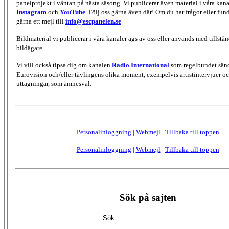
panelprojekt i väntan på nästa säsong. Vi publicerar även material i våra kan
Instagram
och
YouTube
. Följ oss gärna även där! Om du har frågor eller fun
gärna ett mejl till
info@escpanelen.se
Bildmaterial vi publicerar i våra kanaler ägs av oss eller används med tillstån
bildägare.
Vi vill också tipsa dig om kanalen
Radio International
som regelbundet sän
Eurovision och/eller tävlingens olika moment, exempelvis artistintervjuer oc
uttagningar, som ämnesval.
Personalinloggning
|
Webmejl
|
Tillbaka till toppen
Personalinloggning
|
Webmejl
|
Tillbaka till toppen
Sök på sajten