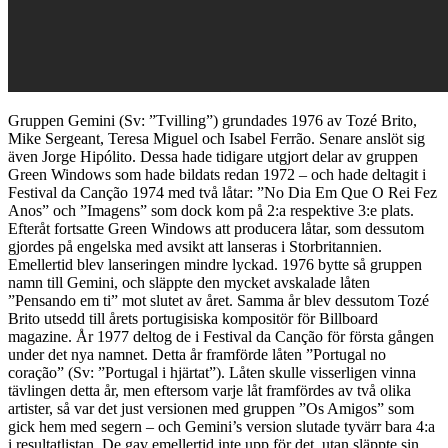
Gruppen Gemini (Sv: ”Tvilling”) grundades 1976 av Tozé Brito,
Mike Sergeant, Teresa Miguel och Isabel Ferrão.
Senare anslöt sig
även Jorge Hipólito.
Dessa hade tidigare utgjort delar av gruppen
Green Windows som hade bildats redan 1972 – och
hade deltagit i
Festival da Canção 1974 med två låtar: ”No Dia Em Que O Rei Fez
Anos” och ”Imagens” som dock kom på 2:a respektive 3:e plats.
Efteråt fortsatte Green Windows att producera låtar, som dessutom
gjordes på engelska med avsikt att lanseras i Storbritannien.
Emellertid blev lanseringen mindre lyckad. 1976 bytte så gruppen
namn till Gemini, och släppte den mycket avskalade låten
”
Pensando em ti” mot slutet av året. Samma år blev dessutom Tozé
Brito utsedd till årets portugisiska kompositör för Billboard
magazine.
År 1977 deltog de i
Festival da Canção
för första gången
under det nya namnet. Detta år framförde låten ”Portugal no
coração” (Sv: ”Portugal i hjärtat”). Låten skulle visserligen vinna
tävlingen detta år, men eftersom varje låt framfördes av två olika
artister, så var det just versionen med gruppen ”Os Amigos” som
gick hem med segern – och Gemini’s version slutade tyvärr bara 4:a
i resultatlistan. De gav emellertid inte upp för det, utan släppte sin