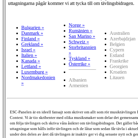
uttagningarna pågår kommer vi att tycka till om tävlingsbidragen.
Norge »
Bulgarien »
Rumänien »
Danmark »
Australien
San Marino »
Finland »
Azerbajdzjan
Schweiz »
Grekland »
Belgien
Storbritannien
Israel »
Cypern
»
Italien »
Estland
Tyskland »
Kanada »
Frankrike
Österrike »
Lettland »
Georgien
Luxemburg »
Kroatien
Nordmakedonien
Litauen
Albanien
»
Armenien
ESC-Panelen är en ideell fansajt som skriver om allt som rör musiktävlingen
Contest. Vi är tio skribenter med olika musiksmaker som delar det gemensamma
om följa tävlingen och skriva våra åsikter om tävlingsbidragen. Det gäller bå
uttagningar som hålls inför tävlingen och de låtar som sedan får tävla i aktu
under den delen av året då tävlingen är inaktiv ger vi dig senaste nytt och g