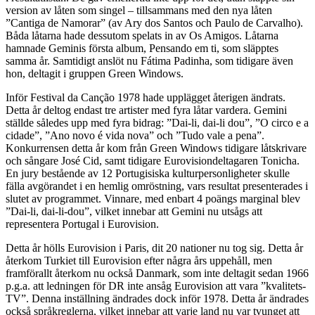
version av låten som singel – tillsammans med den nya låten
”Cantiga de Namorar” (av Ary dos Santos och Paulo de Carvalho).
Båda låtarna hade dessutom spelats in av Os Amigos.
Låtarna
hamnade Geminis första album, Pensando em ti, som släpptes
samma år. Samtidigt anslöt nu
Fátima Padinha, som tidigare även
hon, deltagit i gruppen Green Windows
.
Inför
Festival da Canção
1978 hade upplägget återigen ändrats.
Detta år deltog endast tre artister med fyra låtar vardera. Gemini
ställde således upp med fyra bidrag: ”
Dai-li, dai-li dou”, ”O circo e a
cidade”, ”Ano novo é vida nova” och ”Tudo vale a pena”.
Konkurrensen detta år kom från Green Windows tidigare låtskrivare
och sångare José Cid, samt tidigare Eurovisiondeltagaren Tonicha.
En jury bestående av 12 Portugisiska kulturpersonligheter skulle
fälla avgörandet i en hemlig omröstning, vars resultat presenterades i
slutet av programmet. Vinnare, med enbart 4 poängs marginal blev
”Dai-li, dai-li-dou”, vilket innebar att Gemini nu utsågs att
representera Portugal i Eurovision.
Detta år hölls Eurovision i Paris, dit 20 nationer nu tog sig. Detta år
återkom Turkiet till Eurovision efter några års uppehåll, men
framförallt återkom nu också Danmark, som inte deltagit sedan 1966
p.g.a. att ledningen för DR inte ansåg Eurovision att vara ”kvalitets-
TV”. Denna inställning ändrades dock inför 1978. Detta år ändrades
också språkreglerna, vilket innebar att varje land nu var tvunget att