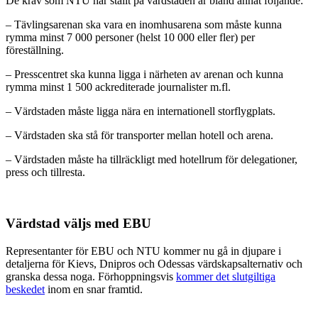
De krav som NTU har ställt på värdstaden är bland annat följande:
– Tävlingsarenan ska vara en inomhusarena som måste kunna
rymma minst 7 000 personer (helst 10 000 eller fler) per
föreställning.
– Presscentret ska kunna ligga i närheten av arenan och kunna
rymma minst 1 500 ackrediterade journalister m.fl.
– Värdstaden måste ligga nära en internationell storflygplats.
– Värdstaden ska stå för transporter mellan hotell och arena.
– Värdstaden måste ha tillräckligt med hotellrum för delegationer,
press och tillresta.
Värdstad väljs med EBU
Representanter för EBU och NTU kommer nu gå in djupare i
detaljerna för Kievs, Dnipros och Odessas värdskapsalternativ och
granska dessa noga. Förhoppningsvis
kommer det slutgiltiga
beskedet
inom en snar framtid.