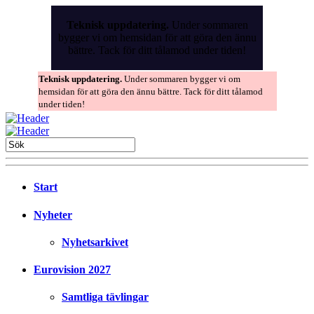
Skip
to
Teknisk uppdatering.
Under sommaren
the
bygger vi om hemsidan för att göra den ännu
content
bättre. Tack för ditt tålamod under tiden!
Teknisk uppdatering.
Under sommaren bygger vi om
hemsidan för att göra den ännu bättre. Tack för ditt tålamod
under tiden!
Start
Nyheter
Nyhetsarkivet
Eurovision 2027
Samtliga tävlingar