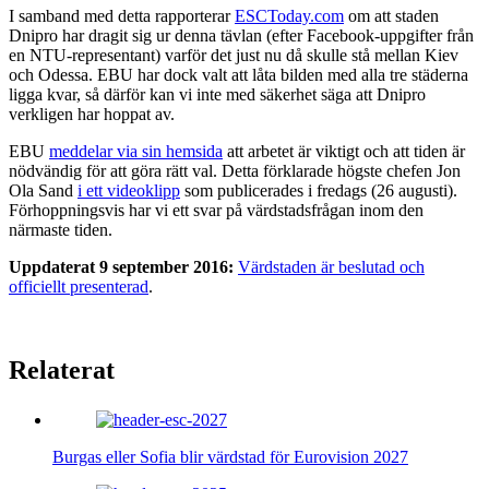
I samband med detta rapporterar
ESCToday.com
om att staden
Dnipro har dragit sig ur denna tävlan (efter Facebook-uppgifter från
en NTU-representant) varför det just nu då skulle stå mellan Kiev
och Odessa. EBU har dock valt att låta bilden med alla tre städerna
ligga kvar, så därför kan vi inte med säkerhet säga att Dnipro
verkligen har hoppat av.
EBU
meddelar via sin hemsida
att arbetet är viktigt och att tiden är
nödvändig för att göra rätt val. Detta förklarade högste chefen Jon
Ola Sand
i ett videoklipp
som publicerades i fredags (26 augusti).
Förhoppningsvis har vi ett svar på värdstadsfrågan inom den
närmaste tiden.
Uppdaterat 9 september 2016:
Värdstaden är beslutad och
officiellt presenterad
.
Relaterat
Burgas eller Sofia blir värdstad för Eurovision 2027