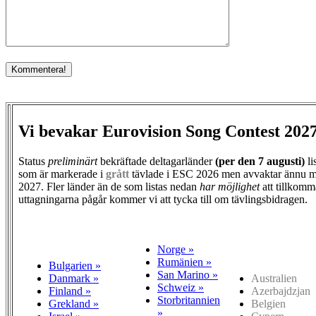
Vi bevakar Eurovision Song Contest 202
Status
preliminärt
bekräftade deltagarländer
(per den
7 augusti)
li
som är markerade i
grått
tävlade i ESC 2026 men avvaktar ännu m
2027. Fler länder än de som listas nedan
har möjlighet
att tillkomm
uttagningarna pågår kommer vi att tycka till om tävlingsbidragen.
Norge »
Rumänien »
Bulgarien »
San Marino »
Danmark »
Australien
Schweiz »
Finland »
Azerbajdzjan
Storbritannien
Grekland »
Belgien
»