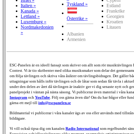
Israel »
Cypern
Tyskland »
Italien »
Estland
Kanada »
Frankrike
Lettland »
Georgien
Österrike »
Luxemburg »
Kroatien
Nordmakedonien
Litauen
»
Albanien
Armenien
ESC-Panelen är en ideell fansajt som skriver om allt som rör musiktävlingen
Contest. Vi är tio skribenter med olika musiksmaker som delar det gemensamma
om följa tävlingen och skriva våra åsikter om tävlingsbidragen. Det gäller bå
uttagningar som hålls inför tävlingen och de låtar som sedan får tävla i aktu
under den delen av året då tävlingen är inaktiv ger vi dig senaste nytt och g
panelprojekt i väntan på nästa säsong. Vi publicerar även material i våra kan
Instagram
och
YouTube
. Följ oss gärna även där! Om du har frågor eller fun
gärna ett mejl till
info@escpanelen.se
Bildmaterial vi publicerar i våra kanaler ägs av oss eller används med tillstån
bildägare.
Vi vill också tipsa dig om kanalen
Radio International
som regelbundet sän
Eurovision och/eller tävlingens olika moment, exempelvis artistintervjuer oc