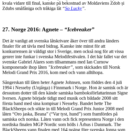
kvala vidare till final, kanske på bekostnad av Moldaviens Zdob și
Zdubs småfåniga och tråkiga låt
“
So Lucky
”
.
27. Norge 2016: Agnete –
“Icebreaker”
Det är vanligt att svenska låtskrivare åker över till andra länders
finaler för att tävla med bidrag. Kanske inte minst för att
konkurrensen är väldigt stor i Sverige, men också nog för att vissa
genrer inte funkar i svenska Melodifestivalen. I det här fallet var det
svenske Gabriel Alares som tillsammans med Ian Curnow
komponerade ihop låten
”Icebreaker”,
som skickades till Norsk
Melodi Grand Prix 2016, kom med och vann alltihopa.
Sångerskan till låten heter Agnete Johnsen, som föddes den 4 juli
1994 i Nesseby (Unjárga) i Finnmark i Norge. Hon är samisk och är
dessutom dotter till den kände samiska barnboksförfattarinnan Signe
Iversen. Agnete började tidigt med musik och bildade 2008 sitt
första band med sina kompisar i Nesseby. Bandet hette The
BlackSheeps och sökte in till Melodi Grand Prix Junior 2008 med
låten “Oro jaska, Beana” (“Var tyst, hund”) som framfördes på
samiska och norska. Låten vann och fick representera Norge i den
nordiska finalen MGP Nordic som hölls i Århus i Danmark. The
BlackSheeps vann finalen med 164 poäng före svenska Jonna som