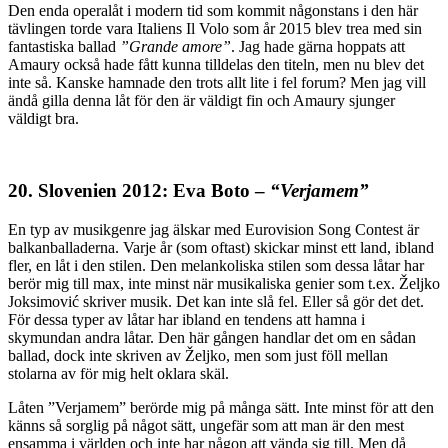
Den enda operalåt i modern tid som kommit någonstans i den här
tävlingen torde vara Italiens Il Volo som år 2015 blev trea med sin
fantastiska ballad
”Grande amore”
. Jag hade gärna hoppats att
Amaury också hade fått kunna tilldelas den titeln, men nu blev det
inte så. Kanske hamnade den trots allt lite i fel forum? Men jag vill
ändå gilla denna låt för den är väldigt fin och Amaury sjunger
väldigt bra.
20. Slovenien 2012: Eva Boto –
“Verjamem”
En typ av musikgenre jag älskar med Eurovision Song Contest är
balkanballaderna. Varje år (som oftast) skickar minst ett land, ibland
fler, en låt i den stilen. Den melankoliska stilen som dessa låtar har
berör mig till max, inte minst när musikaliska genier som t.ex. Željko
Joksimović skriver musik. Det kan inte slå fel. Eller så gör det det.
För dessa typer av låtar har ibland en tendens att hamna i
skymundan andra låtar. Den här gången handlar det om en sådan
ballad, dock inte skriven av Željko, men som just föll mellan
stolarna av för mig helt oklara skäl.
Låten ”Verjamem” berörde mig på många sätt. Inte minst för att den
känns så sorglig på något sätt, ungefär som att man är den mest
ensamma i världen och inte har någon att vända sig till. Men då