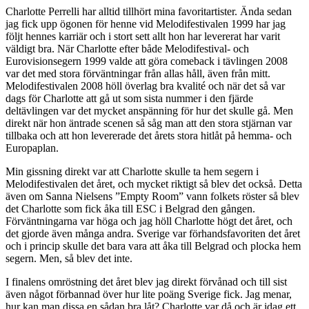
Charlotte Perrelli har alltid tillhört mina favoritartister. Ända sedan
jag fick upp ögonen för henne vid Melodifestivalen 1999 har jag
följt hennes karriär och i stort sett allt hon har levererat har varit
väldigt bra. När Charlotte efter både Melodifestival- och
Eurovisionsegern 1999 valde att göra comeback i tävlingen 2008
var det med stora förväntningar från allas håll, även från mitt.
Melodifestivalen 2008 höll överlag bra kvalité och när det så var
dags för Charlotte att gå ut som sista nummer i den fjärde
deltävlingen var det mycket anspänning för hur det skulle gå. Men
direkt när hon äntrade scenen så såg man att den stora stjärnan var
tillbaka och att hon levererade det årets stora hitlåt på hemma- och
Europaplan.
Min gissning direkt var att Charlotte skulle ta hem segern i
Melodifestivalen det året, och mycket riktigt så blev det också. Detta
även om Sanna Nielsens ”Empty Room” vann folkets röster så blev
det Charlotte som fick åka till ESC i Belgrad den gången.
Förväntningarna var höga och jag höll Charlotte högt det året, och
det gjorde även många andra. Sverige var förhandsfavoriten det året
och i princip skulle det bara vara att åka till Belgrad och plocka hem
segern. Men, så blev det inte.
I finalens omröstning det året blev jag direkt förvånad och till sist
även något förbannad över hur lite poäng Sverige fick. Jag menar,
hur kan man dissa en sådan bra låt? Charlotte var då och är idag ett