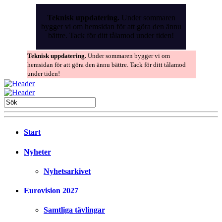
Skip
to
Teknisk uppdatering.
Under sommaren
the
bygger vi om hemsidan för att göra den ännu
content
bättre. Tack för ditt tålamod under tiden!
Teknisk uppdatering.
Under sommaren bygger vi om
hemsidan för att göra den ännu bättre. Tack för ditt tålamod
under tiden!
Start
Nyheter
Nyhetsarkivet
Eurovision 2027
Samtliga tävlingar