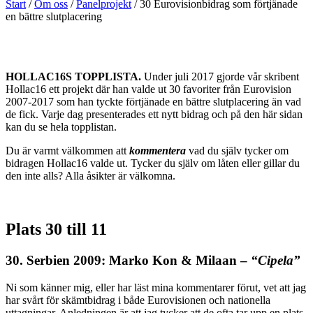
Start
/
Om oss
/
Panelprojekt
/
30 Eurovisionbidrag som förtjänade
en bättre slutplacering
HOLLAC16S TOPPLISTA.
Under juli 2017 gjorde vår skribent
Hollac16 ett projekt där han valde ut 30 favoriter från Eurovision
2007-2017 som han tyckte förtjänade en bättre slutplacering än vad
de fick. Varje dag presenterades ett nytt bidrag och på den här sidan
kan du se hela topplistan.
Du är varmt välkommen att
kommentera
vad du själv tycker om
bidragen Hollac16 valde ut. Tycker du själv om låten eller gillar du
den inte alls? Alla åsikter är välkomna.
Plats 30 till 11
30. Serbien 2009: Marko Kon & Milaan –
“Cipela”
Ni som känner mig, eller har läst mina kommentarer förut, vet att jag
har svårt för skämtbidrag i både Eurovisionen och nationella
uttagningar. Anledningen är att jag tycker att de ofta tar upp en plats