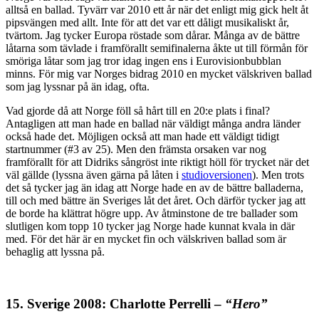
alltså en ballad. Tyvärr var 2010 ett år när det enligt mig gick helt åt
pipsvängen med allt. Inte för att det var ett dåligt musikaliskt år,
tvärtom. Jag tycker Europa röstade som dårar. Många av de bättre
låtarna som tävlade i framförallt semifinalerna åkte ut till förmån för
smöriga låtar som jag tror idag ingen ens i Eurovisionbubblan
minns. För mig var Norges bidrag 2010 en mycket välskriven ballad
som jag lyssnar på än idag, ofta.
Vad gjorde då att Norge föll så hårt till en 20:e plats i final?
Antagligen att man hade en ballad när väldigt många andra länder
också hade det. Möjligen också att man hade ett väldigt tidigt
startnummer (#3 av 25). Men den främsta orsaken var nog
framförallt för att Didriks sångröst inte riktigt höll för trycket när det
väl gällde (lyssna även gärna på låten i
studioversionen
). Men trots
det så tycker jag än idag att Norge hade en av de bättre balladerna,
till och med bättre än Sveriges låt det året. Och därför tycker jag att
de borde ha klättrat högre upp. Av åtminstone de tre ballader som
slutligen kom topp 10 tycker jag Norge hade kunnat kvala in där
med. För det här är en mycket fin och välskriven ballad som är
behaglig att lyssna på.
15. Sverige 2008: Charlotte Perrelli –
“Hero”