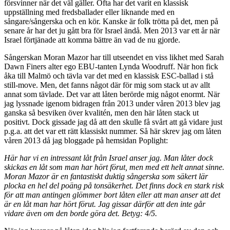
försvinner när det väl gäller. Ofta har det varit en klassisk
uppställning med fredsballader eller liknande med en
sångare/sångerska och en kör. Kanske är folk trötta på det, men på
senare år har det ju gått bra för Israel ändå. Men 2013 var ett år när
Israel förtjänade att komma bättre än vad de nu gjorde.
Sångerskan Moran Mazor har till utseendet en viss likhet med Sarah
Dawn Finers alter ego EBU-tanten Lynda Woodruff. När hon fick
åka till Malmö och tävla var det med en klassisk ESC-ballad i stå
still-move. Men, det fanns något där för mig som stack ut av allt
annat som tävlade. Det var att låten berörde mig något enormt. När
jag lyssnade igenom bidragen från 2013 under våren 2013 blev jag
ganska så besviken över kvalitén, men den här låten stack ut
positivt. Dock gissade jag då att den skulle få svårt att gå vidare just
p.g.a. att det var ett rätt klassiskt nummer. Så här skrev jag om låten
våren 2013 då jag bloggade på hemsidan Poplight:
Här har vi en intressant låt från Israel anser jag. Man låter dock
skickas en låt som man har hört förut, men med ett helt annat sinne.
Moran Mazor är en fantastiskt duktig sångerska som säkert lär
plocka en hel del poäng på tonsäkerhet. Det finns dock en stark risk
för att man antingen glömmer bort låten eller att man anser att det
är en låt man har hört förut. Jag gissar därför att den inte går
vidare även om den borde göra det. Betyg: 4/5.