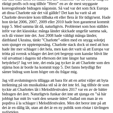
riktigt proffs och nog tillhör ”Hero” en av de mest snyggaste
koreograferade bidragen någonsin. Så vad var det som fick Europa
att dissa Charlotte när det väl gällde? Det kan ha varit så att
Charlotte dessvärre kom tillbaka ett eller flera år för tidigt/sent. Hade
hon tävlat 2006, 2007, 2009 eller 2010 hade hon garanterat kommit
topp 5. Med samma låt då, naturligtvis. Problemet som hon ställdes
inför var det klassiska: många länder skickade ungefär samma sak,
och då vinner inte det. Just 2008 hade väldigt många länder,
däribland Ukraina, tänkt ”Charlotte”-stilen med en snygg solotjej
som sjunger en upptemposång. Charlotte stack dock ut med att hon
hade lite mer schlager i det hela, men kan det varit så att Europa var
trötta på svensk schlager det året (ett begrepp som kanske blivit lite
väl urvattnat i dagens tid eftersom det inte längre har samma
betydelse)? Jag vet inte, det enda jag tycker är att Charlotte som den
stjärna hon är borde ha kommit topp 5. Det fanns betydligt fler
sämre bidrag som kom högre om du frågar mig.
Jag vill avslutningsvis tillägga att bara för att en artist väljer att byta
inriktning på sin musikaliska stil så är det inte fel. Jag tillhör de som
tyckte att Charlottes låt i Melodifestivalen 2017 var en av de bättre
bidragen det året. Naturligtvis funkar det inte att sjunga en ”så här
jobbigt har mitt liv varit den senaste tiden”-ballad om man är en
popdiva á la schlager i Melodifestivalen. Men det beror inte på att
det är en dålig låt, utan att det är en ny publik som röstar i tävlingen
nuförtiden.