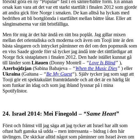
försökt göra en ny ”Popular” fast i en sämre/bättre form. En annan
orsak kan vara att det var ett starkt startfält i finalen 2012 som gjorde
att andra gick före Norge i smaken. De kan alltså ha lyckats med
bedriften att bli bortglömda i startfältet mellan bättre låtar. Eller att
sånginsatserna var rätt bristfälliga.
Men för mig är det här ändå en rätt bra poplåt. Jag gillar mixen
mellan det orientaliska och moderna och även om Tooji inte är den
bästa sångaren och intrycket påminner en del om den popmusik som
en viss Saade gjorde förr så tycker jag ändå inte det rättfärdigar att
Norge fick sistaplatsen i finalen 2012. Den hade istället kunnat gå
till länder som
Litauen
(Donny Montell –
“
Love Is Blind
”
),
Azerbajdzjan
(Sabina Babajeva –
“
When the Music Dies
”
) eller
Ukraina
(Gaitana –
“
Be My Guest
“
). Själv tycker jag som sagt att
Tooji gör ett spektakulärt framträdande och att det är en härlig låt
som funkar än idag och som jag ibland lyssnar på i mina
Spotifylistor.
24. Israel 2014: Mei Finegold –
“Same Heart”
Först och främst vill jag säga att jag tycker att Israel har allt som
oftast haft ganska så udda – men intressanta – bidrag i den här
tävlingen. De skickar alltid något som påminner om Israel även om