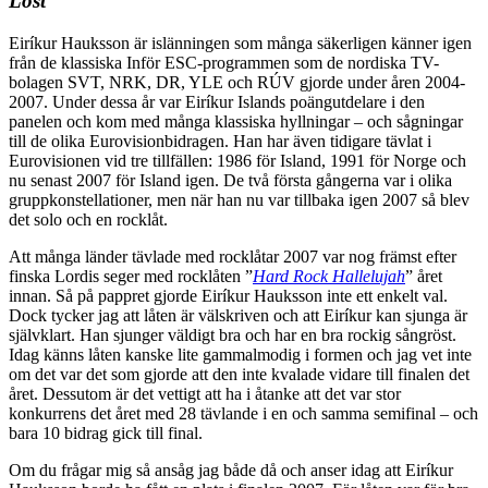
Lost”
Eiríkur Hauksson är islänningen som många säkerligen känner igen
från de klassiska Inför ESC-programmen som de nordiska TV-
bolagen SVT, NRK, DR, YLE och RÚV gjorde under åren 2004-
2007. Under dessa år var Eiríkur Islands poängutdelare i den
panelen och kom med många klassiska hyllningar – och sågningar
till de olika Eurovisionbidragen. Han har även tidigare tävlat i
Eurovisionen vid tre tillfällen: 1986 för Island, 1991 för Norge och
nu senast 2007 för Island igen. De två första gångerna var i olika
gruppkonstellationer, men när han nu var tillbaka igen 2007 så blev
det solo och en rocklåt.
Att många länder tävlade med rocklåtar 2007 var nog främst efter
finska Lordis seger med rocklåten ”
Hard Rock Hallelujah
” året
innan. Så på pappret gjorde Eiríkur Hauksson inte ett enkelt val.
Dock tycker jag att låten är välskriven och att Eiríkur kan sjunga är
självklart. Han sjunger väldigt bra och har en bra rockig sångröst.
Idag känns låten kanske lite gammalmodig i formen och jag vet inte
om det var det som gjorde att den inte kvalade vidare till finalen det
året. Dessutom är det vettigt att ha i åtanke att det var stor
konkurrens det året med 28 tävlande i en och samma semifinal – och
bara 10 bidrag gick till final.
Om du frågar mig så ansåg jag både då och anser idag att Eiríkur