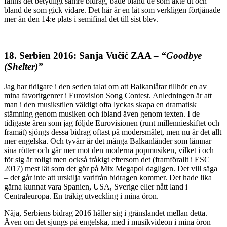
fanns det betydligt sämre bidrag, både bland de som åkte ut och
bland de som gick vidare. Det här är en låt som verkligen förtjänade
mer än den 14:e plats i semifinal det till sist blev.
18. Serbien 2016: Sanja Vučić ZAA –
“Goodbye
(Shelter)”
Jag har tidigare i den serien talat om att Balkanlåtar tillhör en av
mina favoritgenrer i Eurovision Song Contest. Anledningen är att
man i den musikstilen väldigt ofta lyckas skapa en dramatisk
stämning genom musiken och ibland även genom texten. I de
tidigaste åren som jag följde Eurovisionen (runt millennieskiftet och
framåt) sjöngs dessa bidrag oftast på modersmålet, men nu är det allt
mer engelska. Och tyvärr är det många Balkanländer som lämnar
sina rötter och går mer mot den moderna popmusiken, vilket i och
för sig är roligt men också tråkigt eftersom det (framförallt i ESC
2017) mest lät som det gör på Mix Megapol dagligen. Det vill säga
– det går inte att urskilja varifrån bidragen kommer. Det hade lika
gärna kunnat vara Spanien, USA, Sverige eller nått land i
Centraleuropa. En tråkig utveckling i mina öron.
Nåja, Serbiens bidrag 2016 håller sig i gränslandet mellan detta.
Även om det sjungs på engelska, med i musikvideon i mina öron