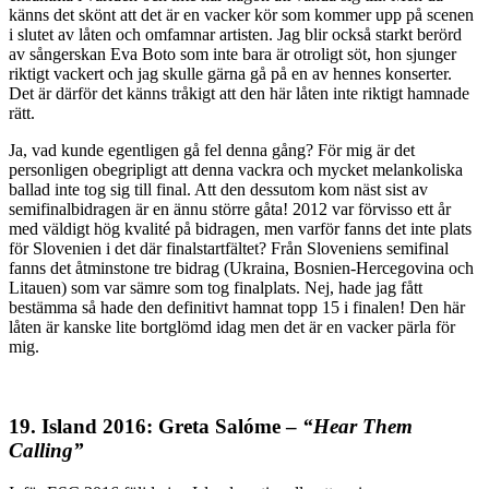
känns det skönt att det är en vacker kör som kommer upp på scenen
i slutet av låten och omfamnar artisten. Jag blir också starkt berörd
av sångerskan Eva Boto som inte bara är otroligt söt, hon sjunger
riktigt vackert och jag skulle gärna gå på en av hennes konserter.
Det är därför det känns tråkigt att den här låten inte riktigt hamnade
rätt.
Ja, vad kunde egentligen gå fel denna gång? För mig är det
personligen obegripligt att denna vackra och mycket melankoliska
ballad inte tog sig till final. Att den dessutom kom näst sist av
semifinalbidragen är en ännu större gåta! 2012 var förvisso ett år
med väldigt hög kvalité på bidragen, men varför fanns det inte plats
för Slovenien i det där finalstartfältet? Från Sloveniens semifinal
fanns det åtminstone tre bidrag (Ukraina, Bosnien-Hercegovina och
Litauen) som var sämre som tog finalplats. Nej, hade jag fått
bestämma så hade den definitivt hamnat topp 15 i finalen! Den här
låten är kanske lite bortglömd idag men det är en vacker pärla för
mig.
19. Island 2016: Greta Salóme –
“Hear Them
Calling”