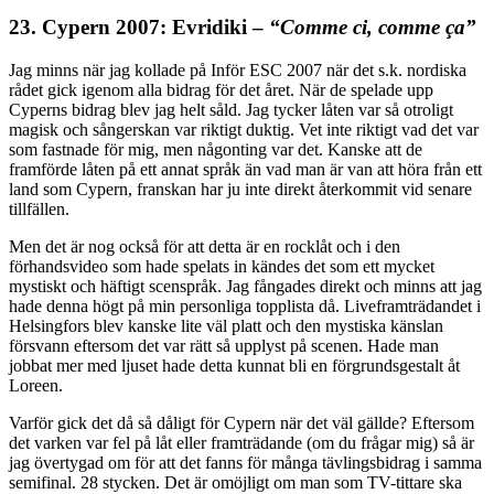
23. Cypern 2007: Evridiki –
“Comme ci, comme ça”
Jag minns när jag kollade på Inför ESC 2007 när det s.k. nordiska
rådet gick igenom alla bidrag för det året. När de spelade upp
Cyperns bidrag blev jag helt såld. Jag tycker låten var så otroligt
magisk och sångerskan var riktigt duktig. Vet inte riktigt vad det var
som fastnade för mig, men någonting var det. Kanske att de
framförde låten på ett annat språk än vad man är van att höra från ett
land som Cypern, franskan har ju inte direkt återkommit vid senare
tillfällen.
Men det är nog också för att detta är en rocklåt och i den
förhandsvideo som hade spelats in kändes det som ett mycket
mystiskt och häftigt scenspråk. Jag fångades direkt och minns att jag
hade denna högt på min personliga topplista då. Liveframträdandet i
Helsingfors blev kanske lite väl platt och den mystiska känslan
försvann eftersom det var rätt så upplyst på scenen. Hade man
jobbat mer med ljuset hade detta kunnat bli en förgrundsgestalt åt
Loreen.
Varför gick det då så dåligt för Cypern när det väl gällde? Eftersom
det varken var fel på låt eller framträdande (om du frågar mig) så är
jag övertygad om för att det fanns för många tävlingsbidrag i samma
semifinal. 28 stycken. Det är omöjligt om man som TV-tittare ska