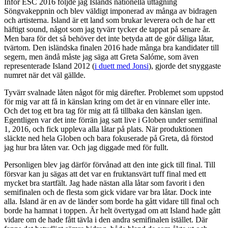
Inför ESC 2016 följde jag Islands nationella uttagning
Söngvakeppnin och blev väldigt imponerad av många av bidragen
och artisterna. Island är ett land som brukar leverera och de har ett
häftigt sound, något som jag tyvärr tycker de tappat på senare år.
Men bara för det så behöver det inte betyda att de gör dåliga låtar,
tvärtom. Den isländska finalen 2016 hade många bra kandidater till
segern, men ändå måste jag säga att Greta Salóme, som även
representerade Island 2012 (
i duett med Jonsi
), gjorde det snyggaste
numret när det väl gällde.
Tyvärr svalnade låten något för mig därefter. Problemet som uppstod
för mig var att få in känslan kring om det är en vinnare eller inte.
Och det tog ett bra tag för mig att få tillbaka den känslan igen.
Egentligen var det inte förrän jag satt live i Globen under semifinal
1, 2016, och fick uppleva alla låtar på plats. När produktionen
släckte ned hela Globen och bara fokuserade på Greta, då förstod
jag hur bra låten var. Och jag diggade med för fullt.
Personligen blev jag därför förvånad att den inte gick till final. Till
försvar kan ju sägas att det var en fruktansvärt tuff final med ett
mycket bra startfält. Jag hade nästan alla låtar som favorit i den
semifinalen och de flesta som gick vidare var bra låtar. Dock inte
alla. Island är en av de länder som borde ha gått vidare till final och
borde ha hamnat i toppen. Är helt övertygad om att Island hade gått
vidare om de hade fått tävla i den andra semifinalen istället. Där