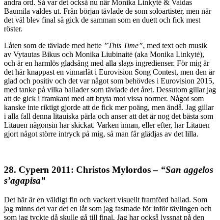
andra ord. Så var det också nu när Monika Linkytė & Vaidas
Baumila valdes ut. Från början tävlade de som soloartister, men när
det väl blev final så gick de samman som en duett och fick mest
röster.
Låten som de tävlade med hette
”This Time”
, med text och musik
av Vytautas Bikus och Monika Liubinaitė (aka Monika Linkytė),
och är en harmlös gladsång med alla slags ingredienser. För mig är
det här knappast en vinnarlåt i Eurovision Song Contest, men den är
glad och positiv och det var något som behövdes i Eurovision 2015,
med tanke på vilka ballader som tävlade det året. Dessutom gillar jag
att de gick i framkant med att bryta mot vissa normer. Något som
kanske inte riktigt gjorde att de fick mer poäng, men ändå. Jag gillar
i alla fall denna litauiska pärla och anser att det är nog det bästa som
Litauen någonsin har skickat. Varken innan, eller efter, har Litauen
gjort något större intryck på mig, så man får glädjas av det lilla.
28. Cypern 2011: Christos Mylordos –
“San aggelos
s’agapisa”
Det här är en väldigt fin och vackert visuellt framförd ballad. Som
jag minns det var det en låt som jag fastnade för inför tävlingen och
som jag tyckte då skulle gå till final. Jag har också lyssnat på den