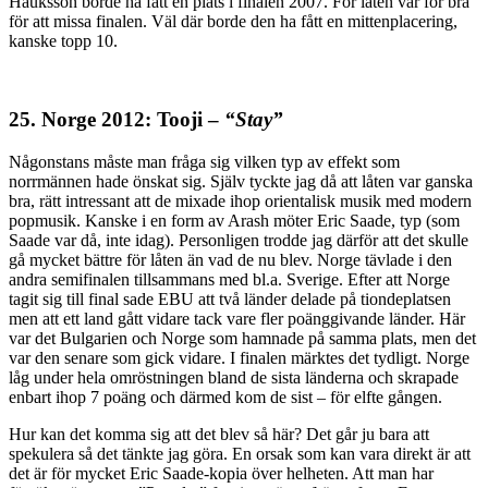
Hauksson borde ha fått en plats i finalen 2007. För låten var för bra
för att missa finalen. Väl där borde den ha fått en mittenplacering,
kanske topp 10.
25. Norge 2012: Tooji –
“Stay”
Någonstans måste man fråga sig vilken typ av effekt som
norrmännen hade önskat sig. Själv tyckte jag då att låten var ganska
bra, rätt intressant att de mixade ihop orientalisk musik med modern
popmusik. Kanske i en form av Arash möter Eric Saade, typ (som
Saade var då, inte idag). Personligen trodde jag därför att det skulle
gå mycket bättre för låten än vad de nu blev. Norge tävlade i den
andra semifinalen tillsammans med bl.a. Sverige. Efter att Norge
tagit sig till final sade EBU att två länder delade på tiondeplatsen
men att ett land gått vidare tack vare fler poänggivande länder. Här
var det Bulgarien och Norge som hamnade på samma plats, men det
var den senare som gick vidare. I finalen märktes det tydligt. Norge
låg under hela omröstningen bland de sista länderna och skrapade
enbart ihop 7 poäng och därmed kom de sist – för elfte gången.
Hur kan det komma sig att det blev så här? Det går ju bara att
spekulera så det tänkte jag göra. En orsak som kan vara direkt är att
det är för mycket Eric Saade-kopia över helheten. Att man har