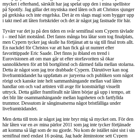
mycket i efterhand, särskilt har jag spelat upp den i mina spellistor
på Spotify. Jag gillar det mystiska med låten och att Christos sjunger
på grekiska och inte engelska. Det är en slags magi som bygger upp
i takt med att låten fortskrider och det är något jag fastnade för här.
Tyvärr var det ju på den tiden en svår semifinal som Cypern tävlade
i – med hårt motstånd. Det fanns många bra låtar som tog finalplats,
men Cypern tycker jag skulle ha förtjänat att ta sig till final trots allt.
En nackdel för Christos var att han fick gå ut numret efter
favorittippade Eric Saade. Det finns ju ibland en trend i
Eurovisionen att om man går ut efter storfavoriten så ökar
sannolikheten för att bli bortglömd och därmed falla mellan stolarna.
Detta är något som jag tror drabbade Cypern. Därutöver kan nog
liveframträdandet ha uppfattats av juryerna och publiken som något
rörigt och kanske inte helt sammanhängande mellan vad låten
handlar om och vad artisten vill avge för konstnärligt visuellt
uttryck. Detta gäller framförallt när låten börjar gå upp i tempo, att
det blir lite osammanhängande mellan lugnheten och fartfyllda
trummor. Dessutom är sånginsatserna något bristfälliga under
liveframträdandet.
Men detta till trots är något jag inte bryr mig så mycket om. För den
här låten var en av mina pärlor 2011 som jag inte tycker förtjänade
att komma så lågt som de nu gjorde. Nu kom de istället näst sist i sin
semifinal med endast 16 poäng. Jag hade åtminstone sett Cypern