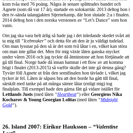
kom tvåa med 76 poäng. Några år senare splittrades bandet och
Agnete (som då var 17 år), startade en solokarriär. 2013 deltog hon i
den tv-sända talangjakten Stjernekamp, där hon slutade 2:a i finalen.
2014 deltog hon i den norska versionen av “Let’s Dance” som hon
vann.
Om jag ska vara helt ärlig så hade jag i det inledande skedet svårt att
ta mig till
”Icebreaker”
och detta för att den är ju väldigt tudelad.
Om man lyssnar på den så är det som två låtar i en, vilket kan störa
om man inte gillar det. Men för mig växte låten ganska mycket
under våren 2016 och jag tyckte då åtminstone att hon förtjänade att
gå till final. Norge hade då innan hamnat i ett flow av att komma
högt i finaler (2013-2015) så varför skulle det inte gå denna gång?
Tyvärr föll Agnete ut från den semifinalen hon tävlade i, vilket jag
tycker är fel. Låten är såpass bra att den borde ha gått till final,
särskilt med tanke på att många sämre låtar (enligt mig) tog
finalplats. Till exempel hade den gärna fått gå vidare istället för
Lettlands Justs
(med låten
“
Heartbeat
“
) eller
Georgiens Nika
Kocharov & Young Georgian Lolitas
(med låten
“
Midnight
Gold
“
).
26. Island 2007: Eiríkur Hauksson –
“Valentine