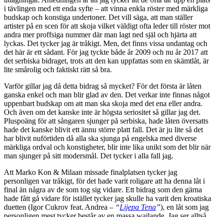
i tävlingen med ett enda syfte – att vinna enkla röster med märkliga
budskap och konstiga undertoner. Det vill säga, att man ställer
artister på en scen för att skoja vilket väldigt ofta leder till röster mot
andra mer proffsiga nummer där man lagt ned själ och hjärta att
lyckas. Det tycker jag är tråkigt. Men, det finns vissa undantag och
det här är ett sådant. För jag tyckte både år 2009 och nu år 2017 att
det serbiska bidraget, trots att den kan uppfattas som en skämtlåt, är
lite smårolig och faktiskt rätt så bra.
Varför gillar jag då detta bidrag så mycket? För det första är låten
ganska enkel och man blir glad av den. Det verkar inte finnas något
uppenbart budskap om att man ska skoja med det ena eller andra.
Och även om det kanske inte är högsta seriositet så gillar jag det.
Pluspoäng för att sångaren sjunger på serbiska, hade låten översatts
hade det kanske blivit ett ännu större platt fall. Det är ju lite så det
har blivit nuförtiden då alla ska sjunga på engelska med diverse
märkliga ordval och konstigheter, blir inte lika unikt som det blir när
man sjunger på sitt modersmål. Det tycker i alla fall jag.
Att Marko Kon & Milaan missade finalplatsen tycker jag
personligen var tråkigt, för det hade varit roligare att ha denna låt i
final än några av de som tog sig vidare. Ett bidrag som den gärna
hade fått gå vidare för istället tycker jag skulle ha varit den kroatiska
duetten (Igor Cukrov feat. Andrea –
“
Lijepa Tena
”
), en låt som jag
personligen mest tycker består av en massa wailande. Jag ser alltså