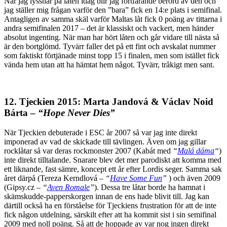
När jag lyssnar på låten idag blir jag fortfarande berörd av den och
jag ställer mig frågan varför den ”bara” fick en 14:e plats i semifinal.
Antagligen av samma skäl varför Maltas låt fick 0 poäng av tittarna i
andra semifinalen 2017 – det är klassiskt och vackert, men händer
absolut ingenting. När man har hört låten och går vidare till nästa så
är den bortglömd. Tyvärr faller det på ett fint och avskalat nummer
som faktiskt förtjänade minst topp 15 i finalen, men som istället fick
vända hem utan att ha hämtat hem något. Tyvärr, tråkigt men sant.
12. Tjeckien 2015: Marta Jandová & Václav Noid
Bárta –
“Hope Never Dies”
När Tjeckien debuterade i ESC år 2007 så var jag inte direkt
imponerad av vad de skickade till tävlingen. Även om jag gillar
rocklåtar så var deras rockmonster 2007 (Kabát med
“
Malá dáma
“
)
inte direkt tilltalande. Snarare blev det mer parodiskt att komma med
ett liknande, fast sämre, koncept ett år efter Lordis seger. Samma sak
året därpå (Tereza Kerndlová –
“
Have Some Fun
”
) och även 2009
(Gipsy.cz –
“
Aven Romale
”
). Dessa tre låtar borde ha hamnat i
skämskudde-papperskorgen innan de ens hade blivit till. Jag kan
därtill också ha en förståelse för Tjeckiens frustration för att de inte
fick någon utdelning, särskilt efter att ha kommit sist i sin semifinal
2009 med noll poäng. Så att de hoppade av var nog ingen direkt