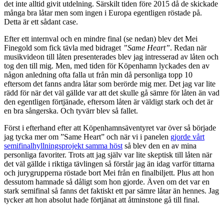
det inte alltid givit utdelning. Särskilt tiden före 2015 då de skickade
många bra låtar men som ingen i Europa egentligen röstade på.
Detta är ett sådant case.
Efter ett internval och en mindre final (se nedan) blev det Mei
Finegold som fick tävla med bidraget
”Same Heart”
. Redan när
musikvideon till låten presenterades blev jag intresserad av låten och
tog den till mig. Men, med tiden för Köpenhamn lyckades den av
någon anledning ofta falla ut från min då personliga topp 10
eftersom det fanns andra låtar som berörde mig mer. Det jag var lite
rädd för när det väl gällde var att det skulle gå sämre för låten än vad
den egentligen förtjänade, eftersom låten är väldigt stark och det är
en bra sångerska. Och tyvärr blev så fallet.
Först i efterhand efter att Köpenhamnsäventyret var över så började
jag tycka mer om ”Same Heart” och när vi i panelen
gjorde vårt
semifinalhyllningsprojekt samma höst
så blev den en av mina
personliga favoriter. Trots att jag själv var lite skeptisk till låten när
det väl gällde i riktiga tävlingen så förstår jag än idag varför tittarna
och jurygrupperna röstade bort Mei från en finalbiljett. Plus att hon
dessutom hamnade så dåligt som hon gjorde. Även om det var en
stark semifinal så fanns det faktiskt ett par sämre låtar än hennes. Jag
tycker att hon absolut hade förtjänat att åtminstone gå till final.