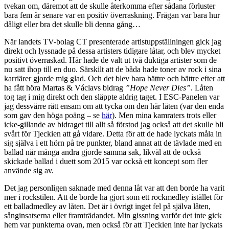
tvekan om, däremot att de skulle återkomma efter sådana förluster
bara fem år senare var en positiv överraskning. Frågan var bara hur
dåligt eller bra det skulle bli denna gång…
När landets TV-bolag CT presenterade artistuppställningen gick jag
direkt och lyssnade på dessa artisters tidigare låtar, och blev mycket
positivt överraskad. Här hade de valt ut två duktiga artister som de
nu satt ihop till en duo. Särskilt att de båda hade toner av rock i sina
karriärer gjorde mig glad. Och det blev bara bättre och bättre efter att
ha fått höra Martas & Václavs bidrag
”Hope Never Dies”
. Låten
tog tag i mig direkt och den släppte aldrig taget. I ESC-Panelen var
jag dessvärre rätt ensam om att tycka om den här låten (var den enda
som gav den höga poäng – se
här
). Men mina kamraters trots eller
icke-gillande av bidraget till allt så förstod jag också att det skulle bli
svårt för Tjeckien att gå vidare. Detta för att de hade lyckats måla in
sig själva i ett hörn på tre punkter, bland annat att de tävlade med en
ballad när många andra gjorde samma sak, likväl att de också
skickade ballad i duett som 2015 var också ett koncept som fler
använde sig av.
Det jag personligen saknade med denna låt var att den borde ha varit
mer i rockstilen. Att de borde ha gjort som ett rockmedley istället för
ett balladmedley av låten. Det är i övrigt inget fel på själva låten,
sånginsatserna eller framträdandet. Min gissning varför det inte gick
hem var punkterna ovan, men också för att Tjeckien inte har lyckats