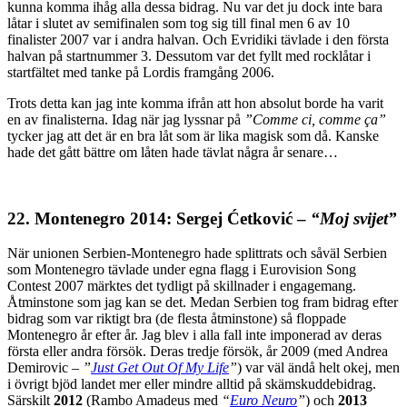
kunna komma ihåg alla dessa bidrag. Nu var det ju dock inte bara
låtar i slutet av semifinalen som tog sig till final men 6 av 10
finalister 2007 var i andra halvan. Och Evridiki tävlade i den första
halvan på startnummer 3. Dessutom var det fyllt med rocklåtar i
startfältet med tanke på Lordis framgång 2006.
Trots detta kan jag inte komma ifrån att hon absolut borde ha varit
en av finalisterna. Idag när jag lyssnar på
”Comme ci, comme ça”
tycker jag att det är en bra låt som är lika magisk som då. Kanske
hade det gått bättre om låten hade tävlat några år senare…
22. Montenegro 2014: Sergej Ćetković –
“Moj svijet”
När unionen Serbien-Montenegro hade splittrats och såväl Serbien
som Montenegro tävlade under egna flagg i Eurovision Song
Contest 2007 märktes det tydligt på skillnader i engagemang.
Åtminstone som jag kan se det. Medan Serbien tog fram bidrag efter
bidrag som var riktigt bra (de flesta åtminstone) så floppade
Montenegro år efter år. Jag blev i alla fall inte imponerad av deras
första eller andra försök. Deras tredje försök, år 2009 (med Andrea
Demirovic –
”
Just Get Out Of My Life
”
) var väl ändå helt okej, men
i övrigt bjöd landet mer eller mindre alltid på skämskuddebidrag.
Särskilt
2012
(Rambo Amadeus med
“
Euro Neuro
”
) och
2013