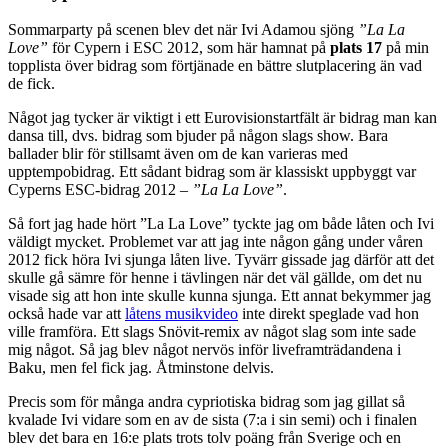
Sommarparty på scenen blev det när Ivi Adamou sjöng
”La La
Love”
för Cypern i ESC 2012, som här hamnat på
plats 17
på min
topplista över bidrag som förtjänade en bättre slutplacering än vad
de fick.
Något jag tycker är viktigt i ett Eurovisionstartfält är bidrag man kan
dansa till, dvs. bidrag som bjuder på någon slags show. Bara
ballader blir för stillsamt även om de kan varieras med
upptempobidrag. Ett sådant bidrag som är klassiskt uppbyggt var
Cyperns ESC-bidrag 2012 –
”La La Love”
.
Så fort jag hade hört ”La La Love” tyckte jag om både låten och Ivi
väldigt mycket. Problemet var att jag inte någon gång under våren
2012 fick höra Ivi sjunga låten live. Tyvärr gissade jag därför att det
skulle gå sämre för henne i tävlingen när det väl gällde, om det nu
visade sig att hon inte skulle kunna sjunga. Ett annat bekymmer jag
också hade var att
låtens musikvideo
inte direkt speglade vad hon
ville framföra. Ett slags Snövit-remix av något slag som inte sade
mig något. Så jag blev något nervös inför liveframträdandena i
Baku, men fel fick jag. Åtminstone delvis.
Precis som för många andra cypriotiska bidrag som jag gillat så
kvalade Ivi vidare som en av de sista (7:a i sin semi) och i finalen
blev det bara en 16:e plats trots tolv poäng från Sverige och en