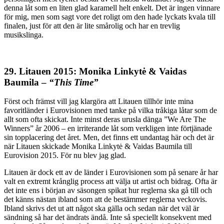
denna låt som en liten glad karamell helt enkelt. Det är ingen vinnare
för mig, men som sagt vore det roligt om den hade lyckats kvala till
finalen, just för att den är lite smårolig och har en trevlig
musikslinga.
29. Litauen 2015: Monika Linkytė & Vaidas
Baumila –
“This Time”
Först och främst vill jag klargöra att Litauen tillhör inte mina
favoritländer i Eurovisionen med tanke på vilka tråkiga låtar som de
allt som ofta skickat. Inte minst deras urusla dänga ”We Are The
Winners” år 2006 – en irriterande låt som verkligen inte förtjänade
sin topplacering det året. Men, det finns ett undantag här och det är
när Litauen skickade Monika Linkytė & Vaidas Baumila till
Eurovision 2015. För nu blev jag glad.
Litauen är dock ett av de länder i Eurovisionen som på senare år har
valt en extremt krånglig process att välja ut artist och bidrag. Ofta är
det inte ens i början av säsongen spikat hur reglerna ska gå till och
det känns nästan ibland som att de bestämmer reglerna veckovis.
Ibland skrivs det ut att något ska gälla och sedan när det väl är
sändning så har det ändrats ändå. Inte så speciellt konsekvent med