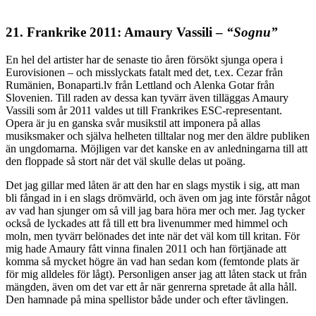
21. Frankrike 2011: Amaury Vassili –
“Sognu”
En hel del artister har de senaste tio åren försökt sjunga opera i
Eurovisionen – och misslyckats fatalt med det, t.ex. Cezar från
Rumänien, Bonaparti.lv från Lettland och Alenka Gotar från
Slovenien. Till raden av dessa kan tyvärr även tilläggas Amaury
Vassili som år 2011 valdes ut till Frankrikes ESC-representant.
Opera är ju en ganska svår musikstil att imponera på allas
musiksmaker och själva helheten tilltalar nog mer den äldre publiken
än ungdomarna. Möjligen var det kanske en av anledningarna till att
den floppade så stort när det väl skulle delas ut poäng.
Det jag gillar med låten är att den har en slags mystik i sig, att man
bli fångad in i en slags drömvärld, och även om jag inte förstår något
av vad han sjunger om så vill jag bara höra mer och mer. Jag tycker
också de lyckades att få till ett bra livenummer med himmel och
moln, men tyvärr belönades det inte när det väl kom till kritan. För
mig hade Amaury fått vinna finalen 2011 och han förtjänade att
komma så mycket högre än vad han sedan kom (femtonde plats är
för mig alldeles för lågt). Personligen anser jag att låten stack ut från
mängden, även om det var ett år när genrerna spretade åt alla håll.
Den hamnade på mina spellistor både under och efter tävlingen.