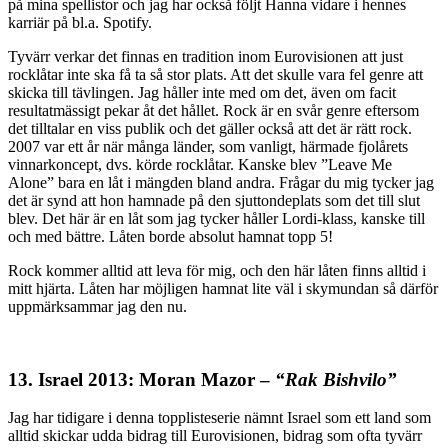
på mina spellistor och jag har också följt Hanna vidare i hennes
karriär på bl.a. Spotify.
Tyvärr verkar det finnas en tradition inom Eurovisionen att just
rocklåtar inte ska få ta så stor plats. Att det skulle vara fel genre att
skicka till tävlingen. Jag håller inte med om det, även om facit
resultatmässigt pekar åt det hållet. Rock är en svår genre eftersom
det tilltalar en viss publik och det gäller också att det är rätt rock.
2007 var ett år när många länder, som vanligt, härmade fjolårets
vinnarkoncept, dvs. körde rocklåtar. Kanske blev ”Leave Me
Alone” bara en låt i mängden bland andra. Frågar du mig tycker jag
det är synd att hon hamnade på den sjuttondeplats som det till slut
blev. Det här är en låt som jag tycker håller Lordi-klass, kanske till
och med bättre. Låten borde absolut hamnat topp 5!
Rock kommer alltid att leva för mig, och den här låten finns alltid i
mitt hjärta. Låten har möjligen hamnat lite väl i skymundan så därför
uppmärksammar jag den nu.
13. Israel 2013: Moran Mazor –
“Rak Bishvilo”
Jag har tidigare i denna topplisteserie nämnt Israel som ett land som
alltid skickar udda bidrag till Eurovisionen, bidrag som ofta tyvärr