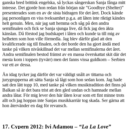
ganska bred brittisk engelska, så lyckas sångerskan Sanja fånga mitt
intresse. Det gjorde hon redan från början när ”Goodbye (Shelter)”
presenterades som en av de sista bidragen för det året. Dock kände
jag personligen en viss tveksamhet p.g.a. att låten inte riktigt kändes
helt genuin. Men, när jag satt hemma och såg på den andra
semifinalen och fick se Sanja sjunga live, då fick jag den äkta
känslan. Då förstod jag budskapet i låten och kunde ta till mig av
helheten som hon ville förmedla. Jag blev därför glad att den
kvalificerade sig till finalen, och det borde den ha gjort ändå med
tanke på vilken nivåskillnad det var mellan semifinalerna det året.
Andra semifinalen bestod främst av en massa överskattat skit där det
mesta kom i toppen (tyvärr) men det fanns vissa guldkorn – Serbien
var ett av dessa.
Än idag tycker jag därför det var väldigt snålt av tittarna och
jurygrupperna att sätta Sanja så lågt som hon sedan kom. Jag hade
satt den lätt topp 10, med tanke på vilken musiktradition det finns på
Balkan så är det bara trist att den gled undan och hamnade mellan
andra låtar. För mig lever den här låten kvar som ett fint minne trots
allt och jag hoppas inte Sanjas musikkarriär tog skada. Ser gärna att
hon återvänder en dag för revansch.
17. Cypern 2012: Ivi Adamou –
“La La Love”