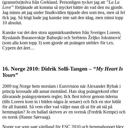
(grannröst)tolva från Grekland. Personligen tycker jag att
”La La
Love”
förtjänade att komma så mycket bättre än vad den nu gjorde.
Jag minns att jag under finalkvällen tippade den som trea, men så fel
fick jag. Så högt hade jag kanske inte satt den idag, men minst topp
10 absolut.
Kanske var det den stora uppmärksamheten från Sveriges Loreen,
Rysslands Buranovskije Babusjki och Serbiens Željko Joksimović
(som alla kom topp 3) som gjorde att poängen uteblev för t.ex.
Cypern det året…
16. Norge 2010: Didrik Solli-Tangen –
“My Heart Is
Yours”
2009 tog Norge hem storslam i Eurovision när Alexander Rybak i
princip krossade allt annat motstånd. Han slog poängrekord efter
dåvarande poängsystemets regler, fick flest tolvor genom tiderna
(tills Loreen kom in i bilden några år senare) och fick en stor hitlåt
för all framtid. Så vem eller vad väljer man då ut för att stå på
hemmaplan? Jo en ballad skriven av en svensk (Fredrik Kempe) och
en norsk (Hanne Sørvaag).
Norge var som sagt värdland för ESC 2010 och hemmahoppet blev