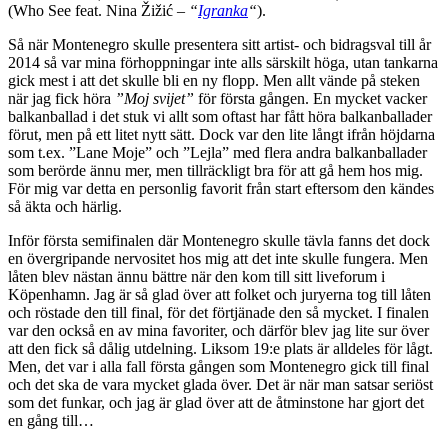
(Who See feat. Nina Žižić –
“
Igranka
“
).
Så när Montenegro skulle presentera sitt artist- och bidragsval till år
2014 så var mina förhoppningar inte alls särskilt höga, utan tankarna
gick mest i att det skulle bli en ny flopp. Men allt vände på steken
när jag fick höra
”Moj svijet”
för första gången. En mycket vacker
balkanballad i det stuk vi allt som oftast har fått höra balkanballader
förut, men på ett litet nytt sätt. Dock var den lite långt ifrån höjdarna
som t.ex. ”Lane Moje” och ”Lejla” med flera andra balkanballader
som berörde ännu mer, men tillräckligt bra för att gå hem hos mig.
För mig var detta en personlig favorit från start eftersom den kändes
så äkta och härlig.
Inför första semifinalen där Montenegro skulle tävla fanns det dock
en övergripande nervositet hos mig att det inte skulle fungera. Men
låten blev nästan ännu bättre när den kom till sitt liveforum i
Köpenhamn. Jag är så glad över att folket och juryerna tog till låten
och röstade den till final, för det förtjänade den så mycket. I finalen
var den också en av mina favoriter, och därför blev jag lite sur över
att den fick så dålig utdelning. Liksom 19:e plats är alldeles för lågt.
Men, det var i alla fall första gången som Montenegro gick till final
och det ska de vara mycket glada över. Det är när man satsar seriöst
som det funkar, och jag är glad över att de åtminstone har gjort det
en gång till…