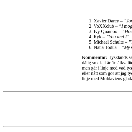
Xavier Darcy –
”Jo
VoXXclub –
”I mog
Ivy Quainoo –
”Hou
Ryk –
”You and I”
Michael Schulte –
”
Natia Todua –
”My 
Kommentar:
Tysklands sen
dålig smak. I år är låtkvali
men går i linje med vad tys
eller nått som gör att jag 
linje med Moldaviens glada
–