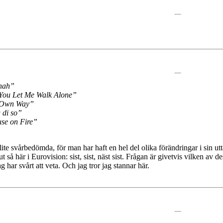
nah”
You Let Me Walk Alone”
Own Way”
 di so”
se on Fire”
ite svårbedömda, för man har haft en hel del olika förändringar i sin utt
ut så här i Eurovision: sist, sist, näst sist. Frågan är givetvis vilken av
ag har svårt att veta. Och jag tror jag stannar här.