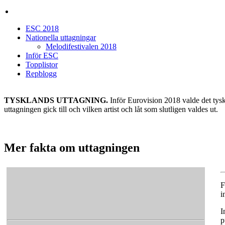
ESC 2018
Nationella uttagningar
Melodifestivalen 2018
Inför ESC
Topplistor
Repblogg
TYSKLANDS UTTAGNING.
Inför Eurovision 2018 valde det tysk
uttagningen gick till och vilken artist och låt som slutligen valdes ut.
Mer fakta om uttagningen
F
i
I
p