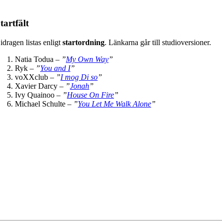
tartfält
idragen listas enligt
startordning
. Länkarna går till studioversioner.
Natia Todua –
”
My Own Way
”
Ryk –
”
You and I
”
voXXclub –
”
I mog Di so
”
Xavier Darcy –
”
Jonah
”
Ivy Quainoo –
”
House On Fire
”
Michael Schulte –
”
You Let Me Walk Alone
”