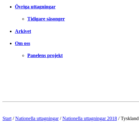
Övriga uttagningar
Tidigare säsonger
Arkivet
Om oss
Panelens projekt
Start
/
Nationella uttagningar
/
Nationella uttagningar 2018
/
Tyskland