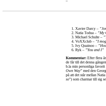
–
Xavier Darcy –
”Jo
Natia Todua –
”My 
Michael Schulte –
”
VoXXclub –
”I mog
Ivy Quainoo –
”Hou
Ryk –
”You and I”
Kommentar:
Efter flera å
de får till det denna gånge
b.la min personliga favorit
Own Way
” med den Georg
på att det står mellan Nat
so
”) som charmar till sig se