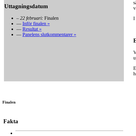
s
Uttagningsdatum
v
–
22 februari:
Finalen
I
—
Inför finalen »
—
Resultat »
—
Panelens slutkommentarer »
E
V
u
E
h
Finalen
Fakta