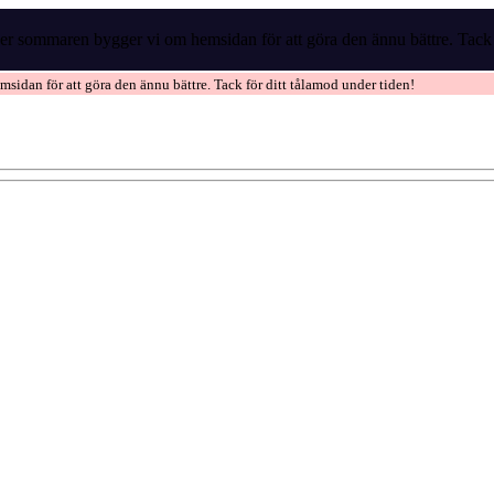
r sommaren bygger vi om hemsidan för att göra den ännu bättre. Tack f
idan för att göra den ännu bättre. Tack för ditt tålamod under tiden!