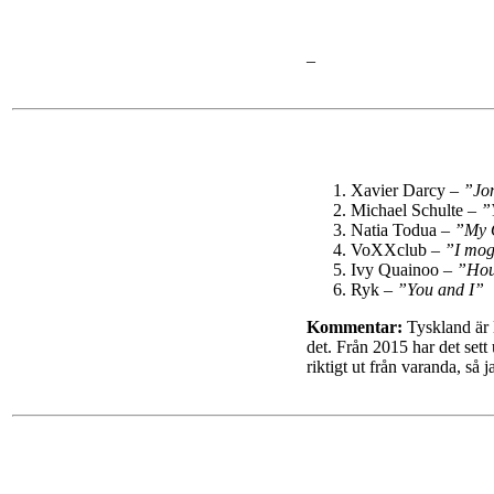
–
Xavier Darcy –
”Jo
Michael Schulte –
”
Natia Todua –
”My 
VoXXclub –
”I mog
Ivy Quainoo –
”Hou
Ryk –
”You and I”
Kommentar:
Tyskland är l
det. Från 2015 har det sett 
riktigt ut från varanda, så j