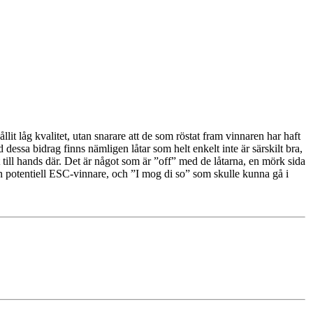
it låg kvalitet, utan snarare att de som röstat fram vinnaren har haft
d dessa bidrag finns nämligen låtar som helt enkelt inte är särskilt bra,
till hands där. Det är något som är ”off” med de låtarna, en mörk sida
r en potentiell ESC-vinnare, och ”I mog di so” som skulle kunna gå i