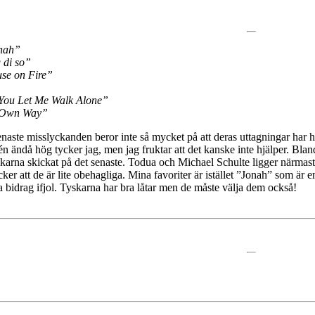
nah”
 di so”
se on Fire”
You Let Me Walk Alone”
Own Way”
aste misslyckanden beror inte så mycket på att deras uttagningar har håll
tén ändå hög tycker jag, men jag fruktar att det kanske inte hjälper. Blan
karna skickat på det senaste. Todua och Michael Schulte ligger närmast 
tycker att de är lite obehagliga. Mina favoriter är istället ”Jonah” som ä
 bidrag ifjol. Tyskarna har bra låtar men de måste välja dem också!