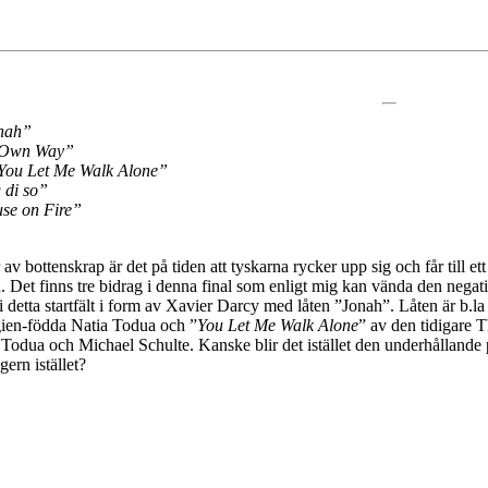
nah”
Own Way”
You Let Me Walk Alone”
 di so”
se on Fire”
r av bottenskrap är det på tiden att tyskarna rycker upp sig och får till et
n. Det finns tre bidrag i denna final som enligt mig kan vända den negati
 i detta startfält i form av Xavier Darcy med låten ”Jonah”. Låten är b.l
ien-födda Natia Todua och ”
You Let Me Walk Alone
” av den tidigare
ia Todua och Michael Schulte. Kanske blir det istället den underhållande
gern istället?