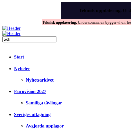
Skip
to
Teknisk uppdatering.
Unde
the
content
Teknisk uppdatering.
Under sommaren bygger vi om hems
Start
Nyheter
Nyhetsarkivet
Eurovision 2027
Samtliga tävlingar
Sveriges uttagning
Avgjorda upplagor