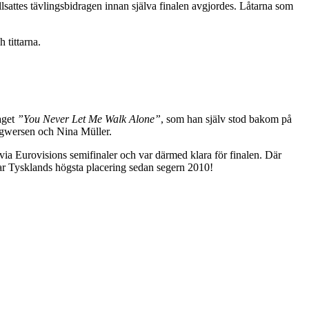
illsattes tävlingsbidragen innan själva finalen avgjordes. Låtarna som
 tittarna.
aget
”You Never Let Me Walk Alone”
, som han själv stod bakom på
ngwersen och Nina Müller.
 via Eurovisions semifinaler och var därmed klara för finalen. Där
var Tysklands högsta placering sedan segern 2010!