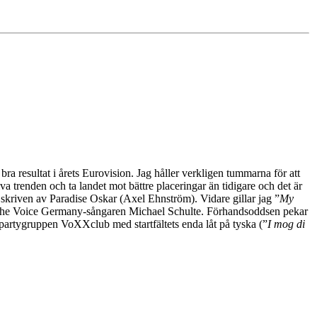
t bra resultat i årets Eurovision. Jag håller verkligen tummarna för att
va trenden och ta landet mot bättre placeringar än tidigare och det är
a skriven av Paradise Oskar (Axel Ehnström). Vidare gillar jag ”
My
 The Voice Germany-sångaren Michael Schulte. Förhandsoddsen pekar
 partygruppen VoXXclub med startfältets enda låt på tyska (”
I mog di