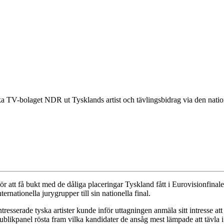
a TV-bolaget NDR ut Tysklands artist och tävlingsbidrag via den natio
ör att få bukt med de dåliga placeringar Tyskland fått i Eurovisionfina
nternationella jurygrupper till sin nationella final.
ntresserade tyska artister kunde inför uttagningen anmäla sitt intresse at
ublikpanel rösta fram vilka kandidater de ansåg mest lämpade att tävla i