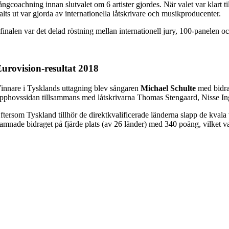
ångcoachning innan slutvalet om 6 artister gjordes. När valet var klart t
alts ut var gjorda av internationella låtskrivare och musikproducenter.
 finalen var det delad röstning mellan internationell jury, 100-panelen och
urovision-resultat 2018
innare i Tysklands uttagning blev sångaren
Michael Schulte
med bidr
pphovssidan tillsammans med låtskrivarna Thomas Stengaard, Nisse I
ftersom Tyskland tillhör de direktkvalificerade länderna slapp de kvala
amnade bidraget på fjärde plats (av 26 länder) med 340 poäng, vilket 