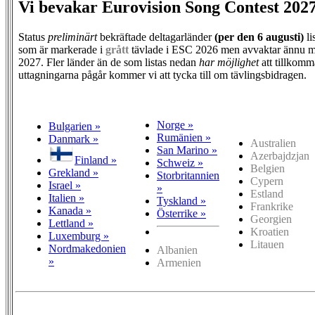
Vi bevakar Eurovision Song Contest 202
Status
preliminärt
bekräftade deltagarländer
(per den
6 augusti)
li
som är markerade i
grått
tävlade i ESC 2026 men avvaktar ännu m
2027. Fler länder än de som listas nedan
har möjlighet
att tillkomm
uttagningarna pågår kommer vi att tycka till om tävlingsbidragen.
Norge »
Bulgarien »
Rumänien »
Danmark »
Australien
San Marino »
Azerbajdzjan
Finland »
Schweiz »
Belgien
Grekland »
Storbritannien
Cypern
Israel »
»
Estland
Italien »
Tyskland »
Frankrike
Kanada »
Österrike »
Georgien
Lettland »
Kroatien
Luxemburg »
Litauen
Nordmakedonien
Albanien
»
Armenien