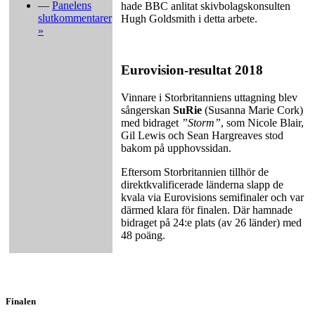
—
Panelens
hade BBC anlitat skivbolagskonsulten
slutkommentarer
Hugh Goldsmith i detta arbete.
»
Eurovision-resultat 2018
Vinnare i Storbritanniens uttagning blev
sångerskan
SuRie
(Susanna Marie Cork)
med bidraget
”Storm”
, som Nicole Blair,
Gil Lewis och Sean Hargreaves stod
bakom på upphovssidan.
Eftersom Storbritannien tillhör de
direktkvalificerade länderna slapp de
kvala via Eurovisions semifinaler och var
därmed klara för finalen. Där hamnade
bidraget på 24:e plats (av 26 länder) med
48 poäng.
Finalen