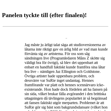
Panelen tyckte till (efter finalen)!
Jag måste ju ärligt talat säga att studioversionerna av
låtarna inte riktigt gav en ärlig bild av vad man kunde
förvänta sig av artisterna. För oss som såg
sändningen live (Programledaren Måns Z skötte sig
väldigt bra för övrigt), så blev det uppenbart att
enbart en handfull faktiskt kunde framföra sina låtar
bra live – nämligen Jaz Ellington och Goldstone.
Övriga artister hade uppenbara problem, och
dessvärre var SuRie inget undantag. Hennes
framförande var platt och hennes scennärvaro icke-
existerande. Hon hade dock fördelen att ha fansen på
sin sida, vilket brukar fälla avgörandet i den brittiska
uttagningen då tävlingens popularitet är så begränsad
att fansen faktiskt utgör merparten. Problemet är att
SuRie gör sig bäst som bakgrundsdansare (vilket hon