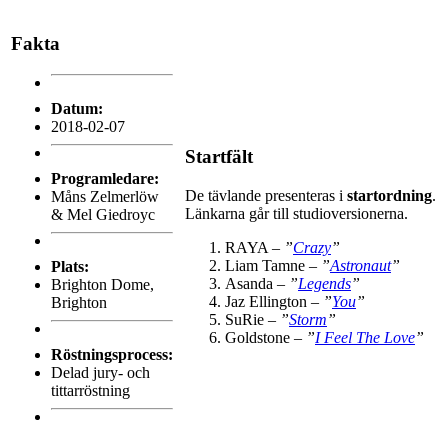
Fakta
Datum:
2018-02-07
Startfält
Programledare:
De tävlande presenteras i
startordning
.
Måns Zelmerlöw
Länkarna går till studioversionerna.
& Mel Giedroyc
RAYA –
”
Crazy
”
Liam Tamne –
”
Astronaut
”
Plats:
Asanda –
”
Legends
”
Brighton Dome,
Jaz Ellington –
”
You
”
Brighton
SuRie –
”
Storm
”
Goldstone –
”
I Feel The Love
”
Röstningsprocess:
Delad jury- och
tittarröstning