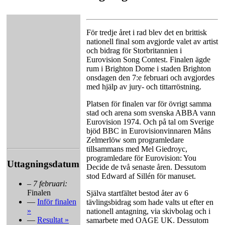
För tredje året i rad blev det en brittisk
nationell final som avgjorde valet av artist
och bidrag för Storbritannien i
Eurovision Song Contest. Finalen ägde
rum i Brighton Dome i staden Brighton
onsdagen den 7:e februari och avgjordes
med hjälp av jury- och tittarröstning.
Platsen för finalen var för övrigt samma
stad och arena som svenska ABBA vann
Eurovision 1974. Och på tal om Sverige
bjöd BBC in Eurovisionvinnaren Måns
Zelmerlöw som programledare
tillsammans med Mel Giedroyc,
programledare för Eurovision: You
Uttagningsdatum
Decide de två senaste åren. Dessutom
stod Edward af Sillén för manuset.
–
7 februari:
Finalen
Själva startfältet bestod åter av 6
—
Inför finalen
tävlingsbidrag som hade valts ut efter en
»
nationell antagning, via skivbolag och i
—
Resultat »
samarbete med OAGE UK. Dessutom