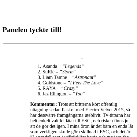
Panelen tyckte till!
Asanda
– ”Legends”
SuRie –
”Storm”
Liam Tamne –
”Astronaut”
Goldstone
– ”I Feel The Love”
RAYA
– ”Crazy”
Jaz Ellington
– ”You”
Kommentar:
Trots att britterna kört offentlig
uttagning sedan fiaskot med Electro Velvet 2015, så
har dessvärre framgångarna uteblivit. Tv-tittarna har
helt enkelt valt fel låtar till ESC, och risken finns ju
att de gör det igen. I mina öron är det bara en enda låt
som verkligen skulle göra skillnad i ESC, och det är