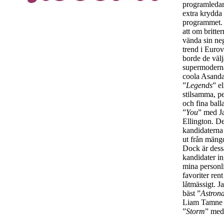
programleda
extra krydda
programmet. 
att om britter
vända sin ne
trend i Eurov
borde de väl
supermodern
coola Asand
”
Legends
” e
stilsamma, p
och fina ball
”
You
” med J
Ellington. De
kandidaterna 
ut från mäng
Dock är dess
kandidater i
mina personl
favoriter rent
låtmässigt. Ja
bäst ”
Astron
Liam Tamne
”
Storm
” med