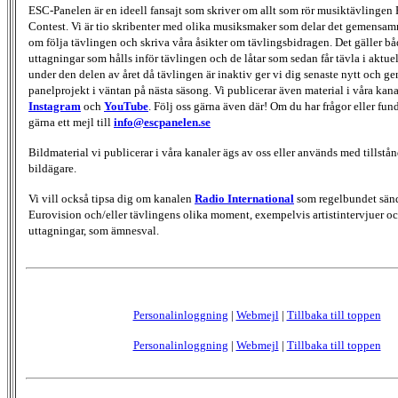
ESC-Panelen är en ideell fansajt som skriver om allt som rör musiktävlingen
Contest. Vi är tio skribenter med olika musiksmaker som delar det gemensamma
om följa tävlingen och skriva våra åsikter om tävlingsbidragen. Det gäller bå
uttagningar som hålls inför tävlingen och de låtar som sedan får tävla i aktu
under den delen av året då tävlingen är inaktiv ger vi dig senaste nytt och g
panelprojekt i väntan på nästa säsong. Vi publicerar även material i våra kan
Instagram
och
YouTube
. Följ oss gärna även där! Om du har frågor eller fun
gärna ett mejl till
info@escpanelen.se
Bildmaterial vi publicerar i våra kanaler ägs av oss eller används med tillstån
bildägare.
Vi vill också tipsa dig om kanalen
Radio International
som regelbundet sän
Eurovision och/eller tävlingens olika moment, exempelvis artistintervjuer oc
uttagningar, som ämnesval.
Personalinloggning
|
Webmejl
|
Tillbaka till toppen
Personalinloggning
|
Webmejl
|
Tillbaka till toppen