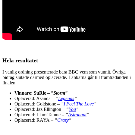
Hela resultatet
I vanlig ordning presenterade bara BBC vem som vunnit. Övriga
bidrag slutade därmed oplacerade. Länkarna går till framträdanden i
finalen.
Vinnare: SuRie –
”Storm”
Oplacerad: Asanda
– ”
Legends
”
Oplacerad: Goldstone
– ”
I Feel The Love
”
Oplacerad: Jaz Ellington
– ”
You
”
Oplacerad: Liam Tamne –
”
Astronaut
”
Oplacerad: RAYA
– ”
Crazy
”