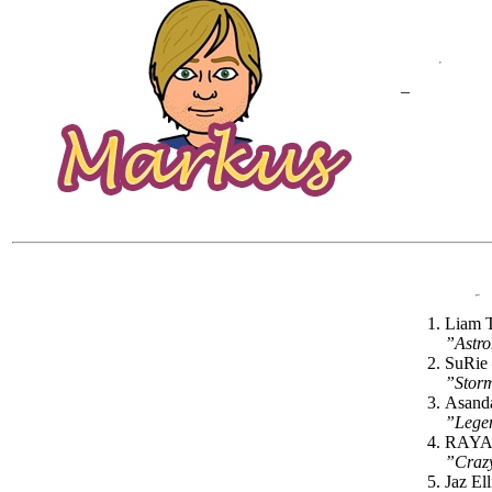
–
Liam 
”Astr
SuRie
”Stor
Asand
”Lege
RAY
”Craz
Jaz El