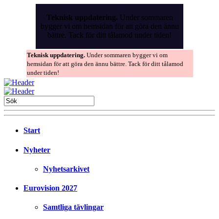
Skip
to
Teknisk uppdatering.
Under sommaren
the
bygger vi om hemsidan för att göra den ännu
content
bättre. Tack för ditt tålamod under tiden!
Teknisk uppdatering.
Under sommaren bygger vi om
hemsidan för att göra den ännu bättre. Tack för ditt tålamod
under tiden!
Start
Nyheter
Nyhetsarkivet
Eurovision 2027
Samtliga tävlingar