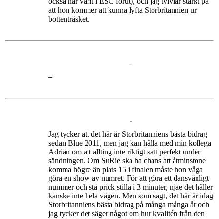
också har varit i ESC förut), och jag tvivlar starkt på
att hon kommer att kunna lyfta Storbritannien ur
bottenträsket.
–
Jag tycker att det här är Storbritanniens bästa bidrag
sedan Blue 2011, men jag kan hålla med min kollega
Adrian om att allting inte riktigt satt perfekt under
sändningen. Om SuRie ska ha chans att åtminstone
komma högre än plats 15 i finalen måste hon våga
göra en show av numret. För att göra ett dansvänligt
nummer och stå prick stilla i 3 minuter, njae det håller
kanske inte hela vägen. Men som sagt, det här är idag
Storbritanniens bästa bidrag på många många år och
jag tycker det säger något om hur kvalitén från den