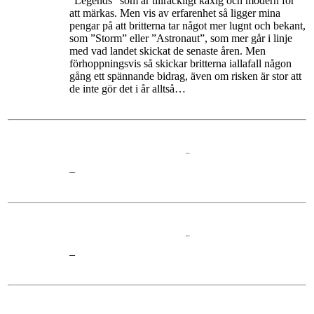
”Legends” som är tillräckligt kaxig och modern för
att märkas. Men vis av erfarenhet så ligger mina
pengar på att britterna tar något mer lugnt och bekant,
som ”Storm” eller ”Astronaut”, som mer går i linje
med vad landet skickat de senaste åren. Men
förhoppningsvis så skickar britterna iallafall någon
gång ett spännande bidrag, även om risken är stor att
de inte gör det i år alltså…
–
–