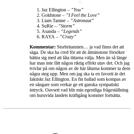
Jaz Ellington
– ”You”
Goldstone
– ”I Feel the Love”
Liam Tamne –
”Astronaut”
SuRie –
”Storm”
Asanda
– ”Legends”
RAYA
– ”Crazy”
Kommentar:
Storbritannien… ja vad finns det att
säga. De ska ha cred för att de åtminstone försöker
bättra sig med att låta tittarna välja. Men än så länge
har man inte fått någon riktig effekt utav det. Och jag
tvivlar på om någon av de här låtarna kommer ta dem
några steg upp. Men om jag ska ta en favorit är det
faktiskt Jaz Ellington. En fin ballad som kompas av
en sångare som verkar ge ett ganska sympatiskt
intryck. Oavsett vad blir min egentliga frågeställning
om huruvida landets kräftgång kommer fortsätta.