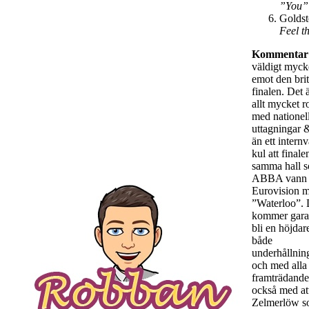
”You”
Golds
Feel t
Kommentar
väldigt myck
emot den brit
finalen. Det ä
allt mycket r
med nationel
uttagningar &
än ett internv
kul att finalen
samma hall 
ABBA vann
Eurovision 
”Waterloo”. 
kommer garan
bli en höjdare 
både
underhållnin
och med alla
framträdande
också med a
Zelmerlöw 