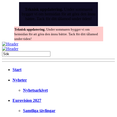
Skip
to
Teknisk uppdatering.
Under sommaren
the
bygger vi om hemsidan för att göra den ännu
content
bättre. Tack för ditt tålamod under tiden!
Teknisk uppdatering.
Under sommaren bygger vi om
hemsidan för att göra den ännu bättre. Tack för ditt tålamod
under tiden!
Start
Nyheter
Nyhetsarkivet
Eurovision 2027
Samtliga tävlingar