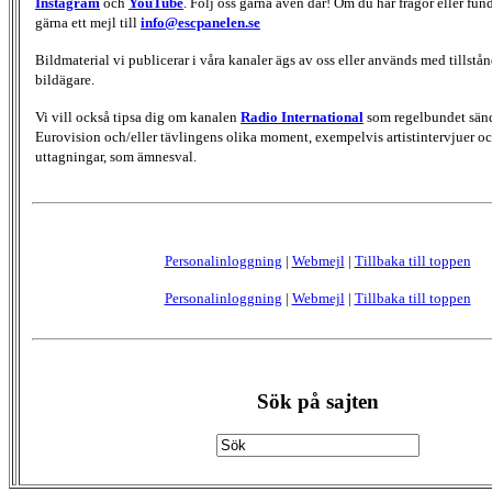
Instagram
och
YouTube
. Följ oss gärna även där! Om du har frågor eller fun
gärna ett mejl till
info@escpanelen.se
Bildmaterial vi publicerar i våra kanaler ägs av oss eller används med tillstån
bildägare.
Vi vill också tipsa dig om kanalen
Radio International
som regelbundet sän
Eurovision och/eller tävlingens olika moment, exempelvis artistintervjuer oc
uttagningar, som ämnesval.
Personalinloggning
|
Webmejl
|
Tillbaka till toppen
Personalinloggning
|
Webmejl
|
Tillbaka till toppen
Sök på sajten