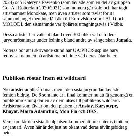
2024) och Kateryna Pavlenko (som tävlade som en del av gruppen
Go_A i Rotterdam 2020/2021) som numera går solo och har tagit
artistnamnet Monokate, men även artister som tävlat förut i
sammanhanget men inte fått åka till Eurovision som LAUD och
MOLODI, den sistnämnde var fjolårets uttagningstvåa i Vidbir.
Dessa artister har valts ut bland över 300 olika val och flera
juryomröstningar under ledning bland andra av sångerskan
Jamala.
Noteras bör att i skrivande stund har UA:PBC/Suspline bara
redovisat namnen på artisterna och inte vad deras låtar heter.
Publiken röstar fram ett wildcard
Nio artister är alltså i final, men i den sista juryrundan tävlade
femton bidrag. De 6 som inte är i final kommer nu att få genomgå en
publikomröstning där en av dem utses till publikens wildcard.
Artisterna som tävlar om den platsen är
Anstay, Karyotype,
Khayat, Marta Adamchuk, Mon Fia
och
OKS
.
Vem som får den sista finalplatsen kommer att presenteras i mitten
av januari. Även här är det just nu okänt vad deras tävlingsbidrag
heter.