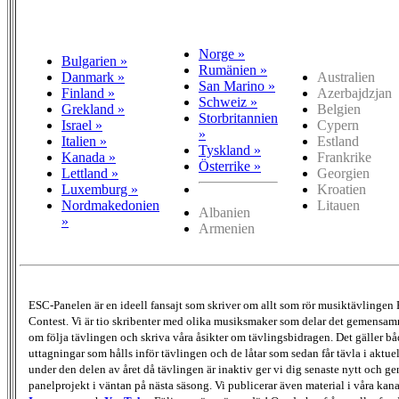
Norge »
Bulgarien »
Rumänien »
Danmark »
Australien
San Marino »
Finland »
Azerbajdzjan
Schweiz »
Grekland »
Belgien
Storbritannien
Israel »
Cypern
»
Italien »
Estland
Tyskland »
Kanada »
Frankrike
Österrike »
Lettland »
Georgien
Luxemburg »
Kroatien
Nordmakedonien
Litauen
Albanien
»
Armenien
ESC-Panelen är en ideell fansajt som skriver om allt som rör musiktävlingen
Contest. Vi är tio skribenter med olika musiksmaker som delar det gemensamma
om följa tävlingen och skriva våra åsikter om tävlingsbidragen. Det gäller bå
uttagningar som hålls inför tävlingen och de låtar som sedan får tävla i aktu
under den delen av året då tävlingen är inaktiv ger vi dig senaste nytt och g
panelprojekt i väntan på nästa säsong. Vi publicerar även material i våra kan