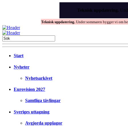
Skip
to
Teknisk uppdatering.
Unde
the
content
Teknisk uppdatering.
Under sommaren bygger vi om hems
Start
Nyheter
Nyhetsarkivet
Eurovision 2027
Samtliga tävlingar
Sveriges uttagning
Avgjorda upplagor