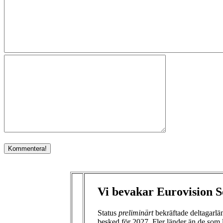
Vi bevakar Eurovision S
Status
preliminärt
bekräftade deltagarl
besked för 2027. Fler länder än de som 