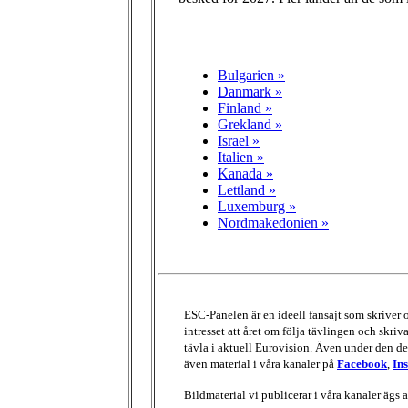
Bulgarien »
Danmark »
Finland »
Grekland »
Israel »
Italien »
Kanada »
Lettland »
Luxemburg »
Nordmakedonien »
ESC-Panelen är en ideell fansajt som skriver
intresset att året om följa tävlingen och skri
tävla i aktuell Eurovision. Även under den del
även material i våra kanaler på
Facebook
,
In
Bildmaterial vi publicerar i våra kanaler ägs 