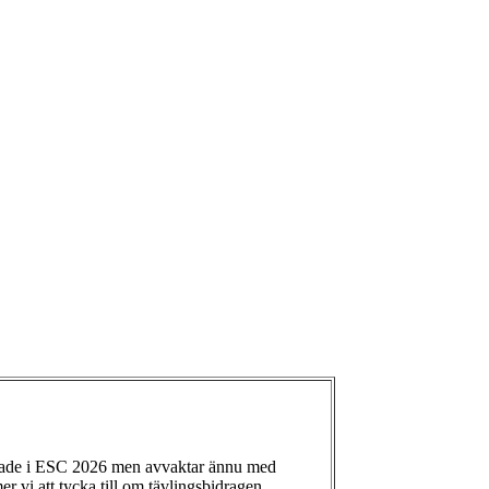
ade i ESC 2026 men avvaktar ännu med
 vi att tycka till om tävlingsbidragen.