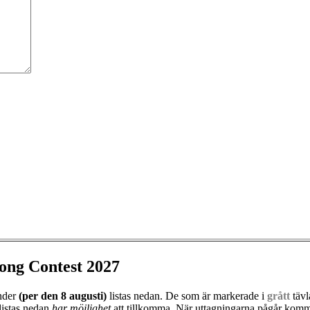
ong Contest 2027
änder
(per den
8 augusti)
listas nedan. De som är markerade i
grått
tävl
listas nedan
har möjlighet
att tillkomma. När uttagningarna pågår kommer