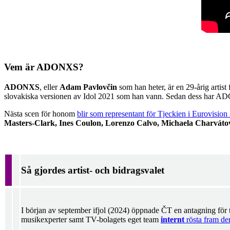
Vem är ADONXS?
ADONXS
, eller
Adam Pavlovčin
som han heter, är en 29-årig artis
slovakiska versionen av Idol 2021 som han vann. Sedan dess har ADO
Nästa scen för honom
blir som representant för Tjeckien i Eurovision
Masters-Clark, Ines Coulon, Lorenzo Calvo, Michaela Charvát
Så gjordes artist- och bidragsvalet
I början av september ifjol (2024) öppnade ČT en antagning för 
musikexperter samt TV-bolagets eget team
internt
rösta fram den