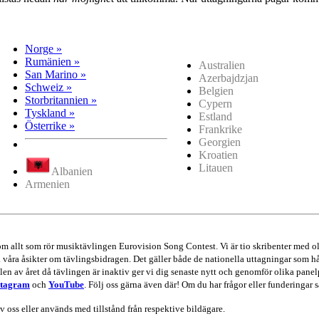
Norge »
Rumänien »
Australien
San Marino »
Azerbajdzjan
Schweiz »
Belgien
Storbritannien »
Cypern
Tyskland »
Estland
Österrike »
Frankrike
Georgien
Kroatien
Litauen
Albanien
Armenien
 om allt som rör musiktävlingen Eurovision Song Contest. Vi är tio skribenter me
va våra åsikter om tävlingsbidragen. Det gäller både de nationella uttagningar som hå
en av året då tävlingen är inaktiv ger vi dig senaste nytt och genomför olika panel
stagram
och
YouTube
. Följ oss gärna även där! Om du har frågor eller funderingar s
av oss eller används med tillstånd från respektive bildägare.