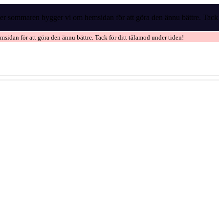
r sommaren bygger vi om hemsidan för att göra den ännu bättre. Tack f
idan för att göra den ännu bättre. Tack för ditt tålamod under tiden!