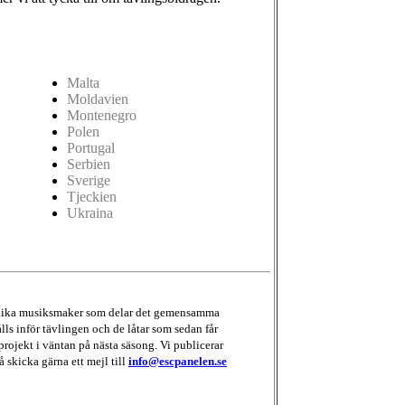
Malta
Moldavien
Montenegro
Polen
Portugal
Serbien
Sverige
Tjeckien
Ukraina
d olika musiksmaker som delar det gemensamma
lls inför tävlingen och de låtar som sedan får
projekt i väntan på nästa säsong. Vi publicerar
å skicka gärna ett mejl till
info@escpanelen.se