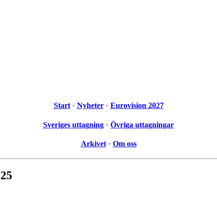
Start
•
Nyheter
•
Eurovision 2027
Sveriges uttagning
•
Övriga uttagningar
Arkivet
•
Om oss
025