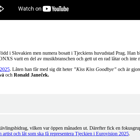
t född i Slovakien men numera bosatt i Tjeckiens huvudstad Prag. Han b
NXS varit en del av musikbranschen och gett ut en rad låtar och inte
 2025
. Låten han får med sig dit heter
”Kiss Kiss Goodbye”
och är gjo
ová
och
Ronald Janeček.
tävlingsbidrag, vilken var öppen månaden ut. Därefter fick en fokusgru
 artist och låt som ska få representera Tjeckien i Eurovision 2025
.