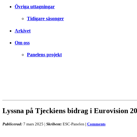
Övriga uttagningar
Tidigare säsonger
Arkivet
Om oss
Panelens projekt
Lyssna på Tjeckiens bidrag i Eurovision 2
Publicerad:
7 mars 2025
|
Skribent:
ESC-Panelen
|
Comments