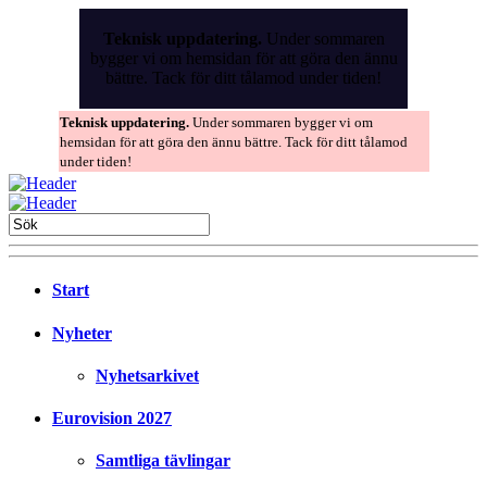
Skip
to
Teknisk uppdatering.
Under sommaren
the
bygger vi om hemsidan för att göra den ännu
content
bättre. Tack för ditt tålamod under tiden!
Teknisk uppdatering.
Under sommaren bygger vi om
hemsidan för att göra den ännu bättre. Tack för ditt tålamod
under tiden!
Start
Nyheter
Nyhetsarkivet
Eurovision 2027
Samtliga tävlingar