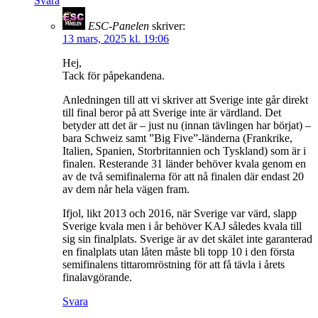
Svara
ESC-Panelen
skriver:
13 mars, 2025 kl. 19:06
Hej,
Tack för påpekandena.
Anledningen till att vi skriver att Sverige inte går direkt
till final beror på att Sverige inte är värdland. Det
betyder att det är – just nu (innan tävlingen har börjat) –
bara Schweiz samt ”Big Five”-länderna (Frankrike,
Italien, Spanien, Storbritannien och Tyskland) som är i
finalen. Resterande 31 länder behöver kvala genom en
av de två semifinalerna för att nå finalen där endast 20
av dem når hela vägen fram.
Ifjol, likt 2013 och 2016, när Sverige var värd, slapp
Sverige kvala men i år behöver KAJ således kvala till
sig sin finalplats. Sverige är av det skälet inte garanterad
en finalplats utan låten måste bli topp 10 i den första
semifinalens tittaromröstning för att få tävla i årets
finalavgörande.
Svara