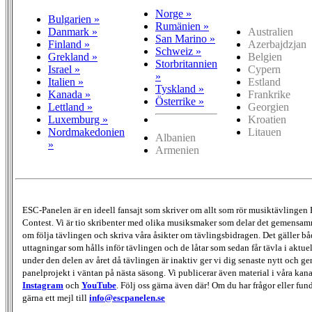
Norge »
Bulgarien »
Rumänien »
Danmark »
Australien
San Marino »
Finland »
Azerbajdzjan
Schweiz »
Grekland »
Belgien
Storbritannien
Israel »
Cypern
»
Italien »
Estland
Tyskland »
Kanada »
Frankrike
Österrike »
Lettland »
Georgien
Luxemburg »
Kroatien
Nordmakedonien
Litauen
Albanien
»
Armenien
ESC-Panelen är en ideell fansajt som skriver om allt som rör musiktävlingen
Contest. Vi är tio skribenter med olika musiksmaker som delar det gemensamma
om följa tävlingen och skriva våra åsikter om tävlingsbidragen. Det gäller bå
uttagningar som hålls inför tävlingen och de låtar som sedan får tävla i aktu
under den delen av året då tävlingen är inaktiv ger vi dig senaste nytt och g
panelprojekt i väntan på nästa säsong. Vi publicerar även material i våra kan
Instagram
och
YouTube
. Följ oss gärna även där! Om du har frågor eller fun
gärna ett mejl till
info@escpanelen.se