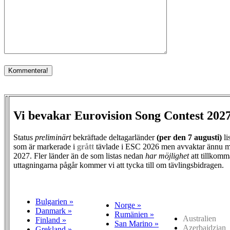
Vi bevakar Eurovision Song Contest 202
Status
preliminärt
bekräftade deltagarländer
(per den
7 augusti)
li
som är markerade i
grått
tävlade i ESC 2026 men avvaktar ännu m
2027. Fler länder än de som listas nedan
har möjlighet
att tillkomm
uttagningarna pågår kommer vi att tycka till om tävlingsbidragen.
Bulgarien »
Norge »
Danmark »
Rumänien »
Australien
Finland »
San Marino »
Azerbajdzjan
Grekland »