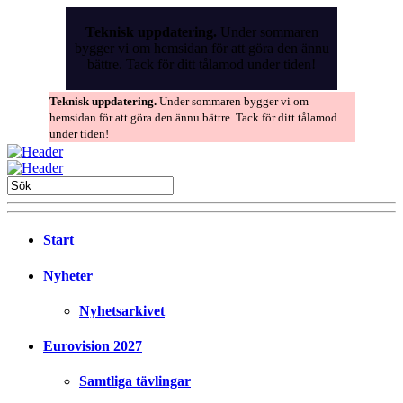
Skip
to
Teknisk uppdatering.
Under sommaren
the
bygger vi om hemsidan för att göra den ännu
content
bättre. Tack för ditt tålamod under tiden!
Teknisk uppdatering.
Under sommaren bygger vi om
hemsidan för att göra den ännu bättre. Tack för ditt tålamod
under tiden!
Start
Nyheter
Nyhetsarkivet
Eurovision 2027
Samtliga tävlingar