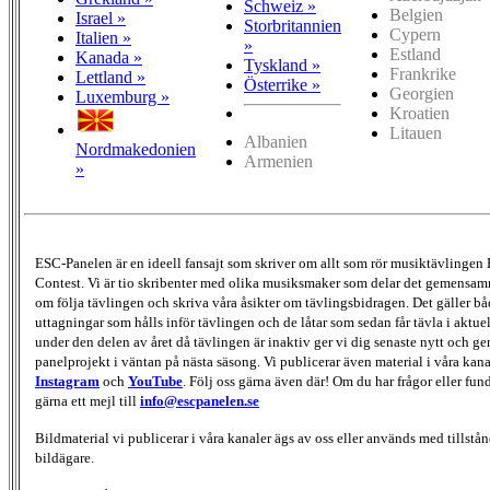
Schweiz »
Belgien
Israel »
Storbritannien
Cypern
Italien »
»
Estland
Kanada »
Tyskland »
Frankrike
Lettland »
Österrike »
Georgien
Luxemburg »
Kroatien
Litauen
Albanien
Nordmakedonien
Armenien
»
ESC-Panelen är en ideell fansajt som skriver om allt som rör musiktävlingen
Contest. Vi är tio skribenter med olika musiksmaker som delar det gemensamma
om följa tävlingen och skriva våra åsikter om tävlingsbidragen. Det gäller bå
uttagningar som hålls inför tävlingen och de låtar som sedan får tävla i aktu
under den delen av året då tävlingen är inaktiv ger vi dig senaste nytt och g
panelprojekt i väntan på nästa säsong. Vi publicerar även material i våra kan
Instagram
och
YouTube
. Följ oss gärna även där! Om du har frågor eller fun
gärna ett mejl till
info@escpanelen.se
Bildmaterial vi publicerar i våra kanaler ägs av oss eller används med tillstån
bildägare.