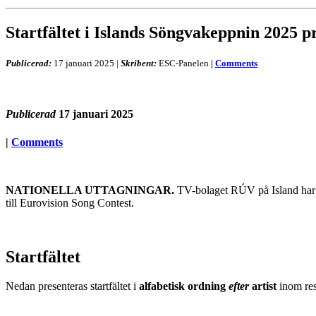
Startfältet i Islands Söngvakeppnin 2025 p
Publicerad:
17 januari 2025
|
Skribent:
ESC-Panelen
|
Comments
Publicerad
17 januari 2025
|
Comments
NATIONELLA UTTAGNINGAR.
TV-bolaget RÚV på Island har be
till Eurovision Song Contest.
Startfältet
Nedan presenteras startfältet i
alfabetisk ordning
efter
artist
inom res