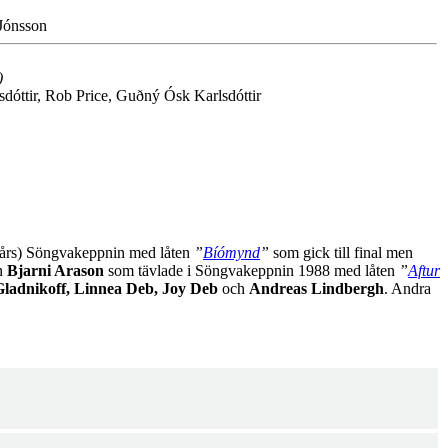
Jónsson
)
dóttir, Rob Price, Guðný Ósk Karlsdóttir
4 års) Söngvakeppnin med låten
”
Bíómynd
”
som gick till final men
n
Bjarni Arason
som tävlade i Söngvakeppnin 1988 med låten
”
Aftur
Gladnikoff, Linnea Deb, Joy Deb
och
Andreas Lindbergh
. Andra