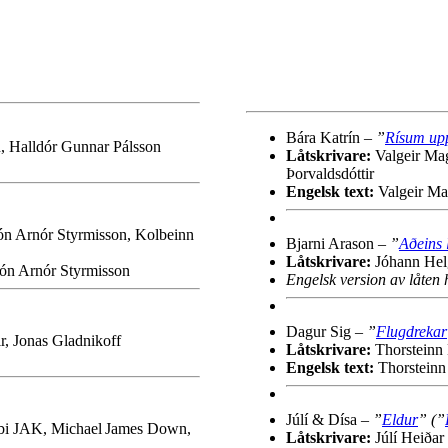
Bára Katrín –
”
Rísum up
, Halldór Gunnar Pálsson
Låtskrivare:
Valgeir Mag
Þorvaldsdóttir
Engelsk text:
Valgeir Ma
Jón Arnór Styrmisson, Kolbeinn
Bjarni Arason –
”
Aðeins 
Låtskrivare:
Jóhann Hel
Jón Arnór Styrmisson
Engelsk version av låten 
Dagur Sig –
”
Flugdrekar
r, Jonas Gladnikoff
Låtskrivare:
Thorsteinn 
Engelsk text:
Thorsteinn
Júlí & Dísa –
”
Eldur
” (”
tebbi JAK, Michael James Down,
Låtskrivare:
Júlí Heiðar