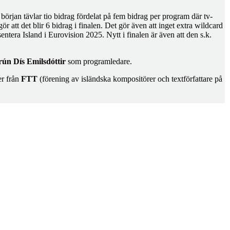
början tävlar tio bidrag fördelat på fem bidrag per program där tv-
et gör att det blir 6 bidrag i finalen. Det gör även att inget extra wildcard
entera Island i Eurovision 2025. Nytt i finalen är även att den s.k.
ún Dís Emilsdóttir
som programledare.
er från
FTT
(förening av isländska kompositörer och textförfattare på