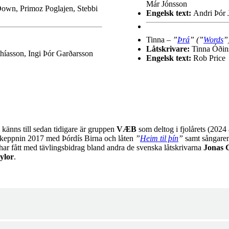
Már Jónsson
 Down, Primoz Poglajen, Stebbi
Engelsk text:
Andri Þór 
Tinna –
”
Þrá
” (”
Words
”
Låtskrivare:
Tinna Óðins
híasson, Ingi Þór Garðarsson
Engelsk text:
Rob Price
känns till sedan tidigare är gruppen
VÆB
som deltog i fjolårets (202
keppnin 2017 med Þórdís Birna och låten
”
Heim til þín
”
samt sångare
 har fått med tävlingsbidrag bland andra de svenska låtskrivarna
Jonas 
ylor
.