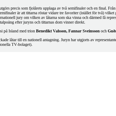
örs precis som fjolårets upplaga av två semifinaler och en final. Från 
semifinaler är att tittarna röstar vidare tre favoriter (istället för två) vilk
ternationell jury om vilken av låtarna som ska vinna och därmed få repres
totalpoäng efter juryns och tittarnas dom vinner direkt.
si på Island med trion
Benedikt Valsson, Fannar Sveinsson
och
Guðr
ckade låtar till en nationell antagning. Juryn har utgjorts av representant
ionella TV-bolaget).