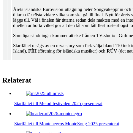
Årets isländska Eurovision-uttagning heter Söngvakeppnin och utg
tittarna får rösta vidare vilka som ska gå till final. Nytt för årets 
läggs till. Väl i finalen får tittarna sedan dela makten med en in
duellen är borta vilket gör att den låt som fått flest röster/högst 
Samtliga sändningar kommer att ske från en TV-studio i Gufune
Startfältet utsågs av en urvalsjury som fick välja bland 110 inski
Island),
FÍH
(förening för isländska musiker) och
RÚV
(det nat
Relaterat
Startfältet till Melodifestivalen 2025 presenterat
Startfältet till Montenegros MonteSong 2025 presenterat