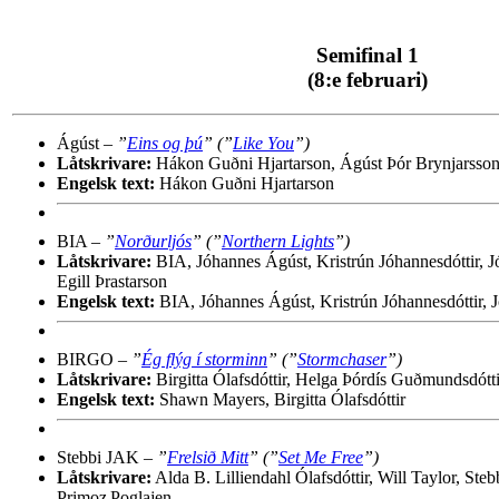
Semifinal 1
(8:e februari)
Ágúst –
”
Eins og þú
” (”
Like You
”)
Låtskrivare:
Hákon Guðni Hjartarson, Ágúst Þór Brynjarsson
Engelsk text:
Hákon Guðni Hjartarson
BIA –
”
Norðurljós
” (”
Northern Lights
”)
Låtskrivare:
BIA, Jóhannes Ágúst, Kristrún Jóhannesdóttir, 
Egill Þrastarson
Engelsk text:
BIA, Jóhannes Ágúst, Kristrún Jóhannesdóttir, 
BIRGO –
”
Ég flýg í storminn
” (”
Stormchaser
”)
Låtskrivare:
Birgitta Ólafsdóttir, Helga Þórdís Guðmundsdótti
Engelsk text:
Shawn Mayers, Birgitta Ólafsdóttir
Stebbi JAK –
”
Frelsið Mitt
” (”
Set Me Free
”)
Låtskrivare:
Alda B. Lilliendahl Ólafsdóttir, Will Taylor, S
Primoz Poglajen