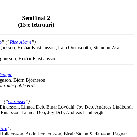
Semifinal 2
(15:e februari)
p
” (”
Rise Above
”)
nússon, Heiðar Kristjánsson, Lára Ómarsdóttir, Steinunn Ása
gnússon, Heiðar Kristjánsson
lengur
”
gason, Björn Björnsson
har inte publicerats
” (”
Carousel
”)
Einarsson, Linnea Deb, Einar Lövdahl, Joy Deb, Andreas Lindbergh
 Einarsson, Linnea Deb, Joy Deb, Andreas Lindbergh
Fire
”)
 Halldórsson, Andri Þór Jónsson, Birgir Steinn Stefánsson, Ragnar