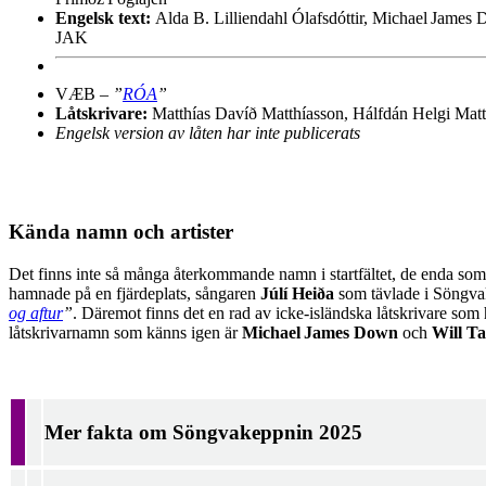
Engelsk text:
Alda B. Lilliendahl Ólafsdóttir, Michael James
JAK
VÆB –
”
RÓA
”
Låtskrivare:
Matthías Davíð Matthíasson, Hálfdán Helgi Matt
Engelsk version av låten har inte publicerats
Kända namn och artister
Det finns inte så många återkommande namn i startfältet, de enda som 
hamnade på en fjärdeplats, sångaren
Júlí Heiða
som tävlade i Söngva
og aftur
”
. Däremot finns det en rad av icke-isländska låtskrivare som
låtskrivarnamn som känns igen är
Michael James Down
och
Will
Ta
Mer fakta om Söngvakeppnin 2025