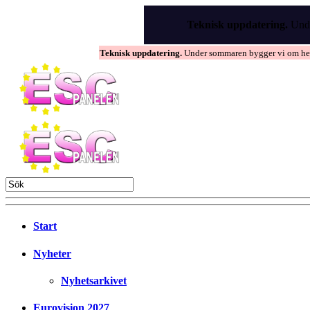
Skip
to
Teknisk uppdatering.
Unde
the
content
Teknisk uppdatering.
Under sommaren bygger vi om hems
Start
Nyheter
Nyhetsarkivet
Eurovision 2027