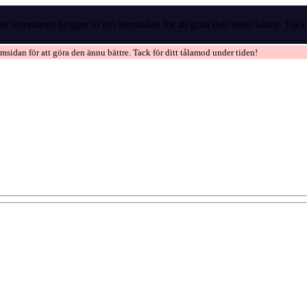
r sommaren bygger vi om hemsidan för att göra den ännu bättre. Tack f
idan för att göra den ännu bättre. Tack för ditt tålamod under tiden!